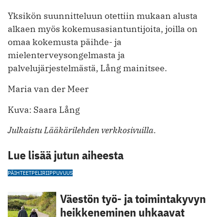
Yksikön suunnitteluun otettiin mukaan alusta
alkaen myös kokemusasiantuntijoita, joilla on
omaa kokemusta päihde- ja
mielenterveysongelmasta ja
palvelujärjestelmästä, Lång mainitsee.
Maria van der Meer
Kuva: Saara Lång
Julkaistu Lääkärilehden verkkosivuilla.
Lue lisää jutun aiheesta
PÄIHTEET
PELIRIIPPUVUUS
Väestön työ- ja toimintakyvyn
heikkeneminen uhkaavat