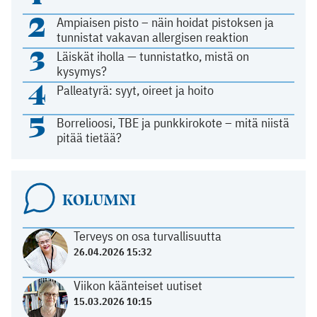
2
Ampiaisen pisto – näin hoidat pistoksen ja
tunnistat vakavan allergisen reaktion
3
Läiskät iholla — tunnistatko, mistä on
kysymys?
4
Palleatyrä: syyt, oireet ja hoito
5
Borrelioosi, TBE ja punkkirokote – mitä niistä
pitää tietää?
KOLUMNI
Terveys on osa turvallisuutta
26.04.2026 15:32
Viikon käänteiset uutiset
15.03.2026 10:15