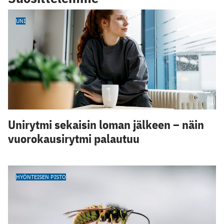
UNI
Unirytmi sekaisin loman jälkeen – näin
vuorokausirytmi palautuu
HYÖNTEISEN PISTO