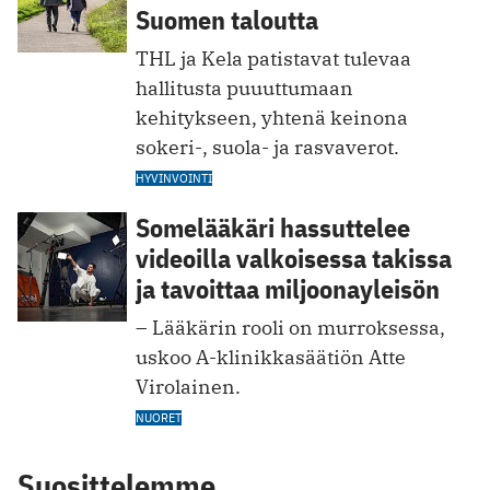
Suomen taloutta
THL ja Kela patistavat tulevaa
hallitusta puuuttumaan
kehitykseen, yhtenä keinona
sokeri-, suola- ja rasvaverot.
HYVINVOINTI
Somelääkäri hassuttelee
videoilla valkoisessa takissa
ja tavoittaa miljoonayleisön
– Lääkärin rooli on murroksessa,
uskoo A-klinikkasäätiön Atte
Virolainen.
NUORET
Suosittelemme