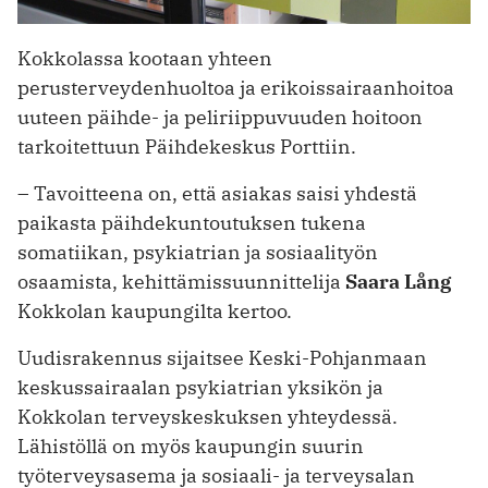
Kokkolassa kootaan yhteen
perusterveydenhuoltoa ja erikoissairaanhoitoa
uuteen päihde- ja peliriippuvuuden hoitoon
tarkoitettuun Päihdekeskus Porttiin.
– Tavoitteena on, että asiakas saisi yhdestä
paikasta päihdekuntoutuksen tukena
somatiikan, psykiatrian ja sosiaalityön
osaamista, kehittämissuunnittelija
Saara Lång
Kokkolan kaupungilta kertoo.
Uudisrakennus sijaitsee Keski-Pohjanmaan
keskussairaalan psykiatrian yksikön ja
Kokkolan terveyskeskuksen yhteydessä.
Lähistöllä on myös kaupungin suurin
työterveysasema ja sosiaali- ja terveysalan