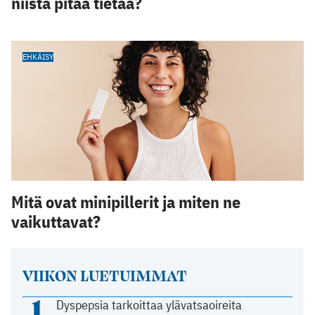
niistä pitää tietää?
EHKÄISY
Mitä ovat minipillerit ja miten ne
vaikuttavat?
VIIKON LUETUIMMAT
1
Dyspepsia tarkoittaa ylävatsaoireita