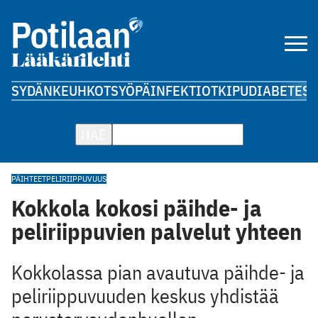
SYDÄN
KEUHKOT
SYÖPÄ
INFEKTIOT
KIPU
DIABETES
A
HAE
PÄIHTEET
PELIRIIPPUVUUS
Kokkola kokosi päihde- ja
peliriippuvien palvelut yhteen
Kokkolassa pian avautuva päihde- ja
peliriippuvuuden keskus yhdistää