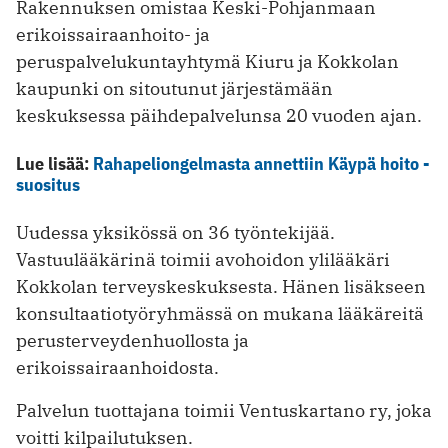
Rakennuksen omistaa Keski-Pohjanmaan
erikoissairaanhoito- ja
peruspalvelukuntayhtymä Kiuru ja Kokkolan
kaupunki on sitoutunut järjestämään
keskuksessa päihdepalvelunsa 20 vuoden ajan.
Lue lisää:
Rahapeliongelmasta annettiin Käypä hoito -
suositus
Uudessa yksikössä on 36 työntekijää.
Vastuulääkärinä toimii avohoidon ylilääkäri
Kokkolan terveyskeskuksesta. Hänen lisäkseen
konsultaatiotyöryhmässä on mukana lääkäreitä
perusterveydenhuollosta ja
erikoissairaanhoidosta.
Palvelun tuottajana toimii Ventuskartano ry, joka
voitti kilpailutuksen.