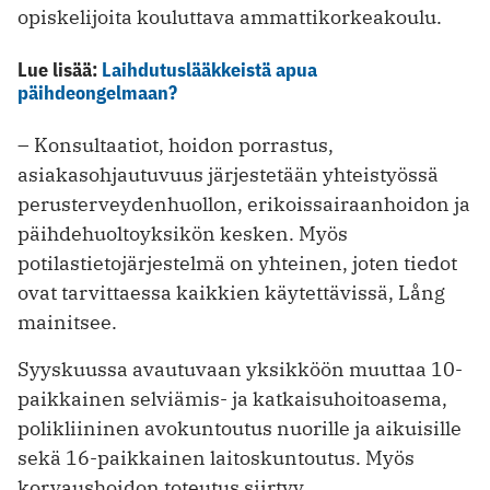
opiskelijoita kouluttava ammattikorkeakoulu.
Lue lisää:
Laihdutuslääkkeistä apua
päihdeongelmaan?
– Konsultaatiot, hoidon porrastus,
asiakasohjautuvuus järjestetään yhteistyössä
perusterveydenhuollon, erikoissairaanhoidon ja
päihdehuoltoyksikön kesken. Myös
potilastietojärjestelmä on yhteinen, joten tiedot
ovat tarvittaessa kaikkien käytettävissä, Lång
mainitsee.
Syyskuussa avautuvaan yksikköön muuttaa 10-
paikkainen selviämis- ja katkaisuhoitoasema,
polikliininen avokuntoutus nuorille ja aikuisille
sekä 16-paikkainen laitoskuntoutus. Myös
korvaushoidon toteutus siirtyy