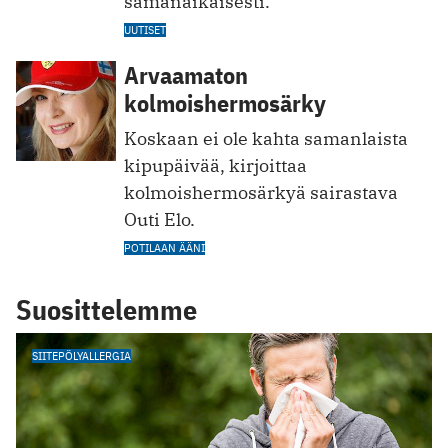
samanaikaisesti.
UUTISET
Arvaamaton
kolmoishermosärky
Koskaan ei ole kahta samanlaista
kipupäivää, kirjoittaa
kolmoishermosärkyä sairastava
Outi Elo.
POTILAAN ÄÄNI
Suosittelemme
SIITEPÖLYALLERGIA