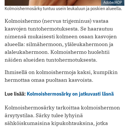
Adobe/AOP
Kolmoishermosärky tuntuu usein leukaluun ja poskien alueella.
Kolmoishermo (nervus trigeminus) vastaa
kasvojen tuntohermotuksesta. Se haarautuu
nimensä mukaisesti kolmeen osaan kasvojen
alueella: silmähermoon, yläleukahermoon ja
alaleukahermoon. Kolmoishermo huolehtii
näiden alueiden tuntohermotuksesta.
Ihmisellä on kolmoishermoja kaksi, kumpikin
hermottaa omaa puoltaan kasvoista.
Lue lisää:
Kolmoishermosärky on jatkuvasti läsnä
Kolmoishermosärky tarkoittaa kolmoishermon
ärsytystilaa. Särky tulee lyhyinä
sähköiskumaisina kipukohtauksina, jotka