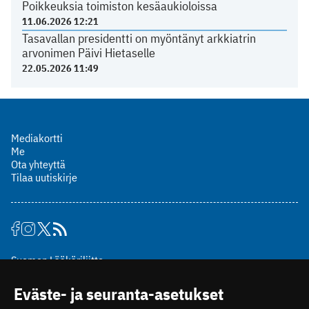
Poikkeuksia toimiston kesäaukioloissa
11.06.2026 12:21
Tasavallan presidentti on myöntänyt arkkiatrin
arvonimen Päivi Hietaselle
22.05.2026 11:49
Mediakortti
Me
Ota yhteyttä
Tilaa uutiskirje
Suomen Lääkäriliitto
Mäkelänkatu 2, PL 49
Eväste- ja seuranta-asetukset
00510 Helsinki
puh. (09) 393 091