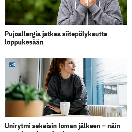
Pujoallergia jatkaa siitepölykautta
loppukesään
UNI
Unirytmi sekaisin loman jälkeen – näin