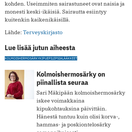
kohden. Useimmiten sairastuneet ovat naisia ja
monesti keski-ikäisiä. Sairautta esiintyy
kuitenkin kaikenikäisillä.
Lähde:
Terveyskirjasto
Lue lisää jutun aiheesta
KOLMOISHERMOSÄRKY
KIPU
EPILEPSIALÄÄKKEET
Kolmoishermosärky on
piinallista seuraa
Sari Mäkipään kolmois­hermosärky
iskee voimakkaina
kipukohtauksina päivittäin.
Hänestä tuntuu kuin olisi korva-,
hammas- ja poskiontelosärky