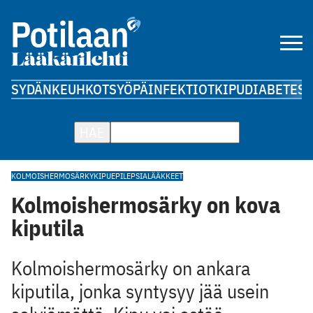
SYDÄN
KEUHKOT
SYÖPÄ
INFEKTIOT
KIPU
DIABETES
A
HAE
KOLMOISHERMOSÄRKY
KIPU
EPILEPSIALÄÄKKEET
Kolmoishermosärky on kova
kiputila
Kolmoishermosärky on ankara
kiputila, jonka syntysyy jää usein