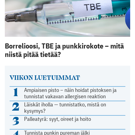
Borrelioosi, TBE ja punkkirokote – mitä
niistä pitää tietää?
VIIKON LUETUIMMAT
1
Ampiaisen pisto – näin hoidat pistoksen ja
tunnistat vakavan allergisen reaktion
2
Läiskät iholla — tunnistatko, mistä on
kysymys?
3
Palleatyrä: syyt, oireet ja hoito
4
Tunnista punkin pureman jälki