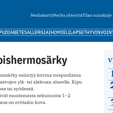
Mediakortti
Me
Ota yhteyttä
Tilaa uutiskirje
PU
DIABETES
ALLERGIA
IHO
MIELI
LAPSET
HYVINVOIN
oishermosärky
V
osärky esiintyy kovina toispuolisina
vojen ylä- tai alaleuan alueella. Kipu
sa tai syödessä.
ävät muutamasta sekunnista 1–2
us on erittaäin kova.