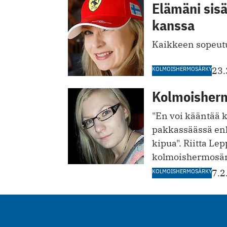
Elämäni sis
kanssa
Kaikkeen sopeutuu
KOLMOISHERMOSÄRKY
23.
Kolmoisherm
"En voi kääntää k
pakkassäässä enk
kipua". Riitta Le
kolmoishermosä
KOLMOISHERMOSÄRKY
7.2