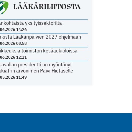
LÄÄKÄRILIITOSTA
ankohtaista yksityissektorilta
.06.2026 14:26
rkista Lääkäripäivien 2027 ohjelmaan
.06.2026 08:58
ikkeuksia toimiston kesäaukioloissa
.06.2026 12:21
savallan presidentti on myöntänyt
kkiatrin arvonimen Päivi Hietaselle
.05.2026 11:49