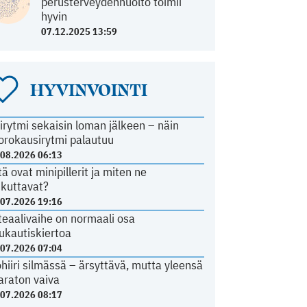
perusterveydenhuolto toimii
hyvin
07.12.2025 13:59
HYVINVOINTI
irytmi sekaisin loman jälkeen – näin
orokausirytmi palautuu
.08.2026 06:13
tä ovat minipillerit ja miten ne
ikuttavat?
.07.2026 19:16
teaalivaihe on normaali osa
ukautiskiertoa
.07.2026 07:04
ohiiri silmässä – ärsyttävä, mutta yleensä
araton vaiva
.07.2026 08:17