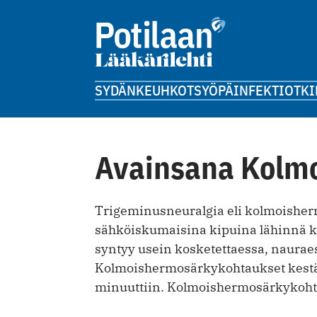
SYDÄN
KEUHKOT
SYÖPÄ
INFEKTIOT
KI
Avainsana Kolm
Trigeminusneuralgia eli kolmoisherm
sähköiskumaisina kipuina lähinnä kas
syntyy usein kosketettaessa, nauraes
Kolmoishermosärkykohtaukset kest
minuuttiin. Kolmoishermosärkykohta