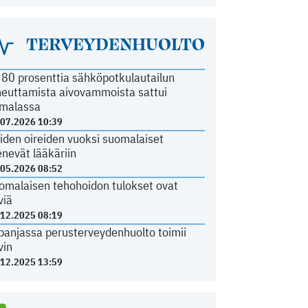
TERVEYDENHUOLTO
i 80 prosenttia sähköpotkulautailun
heuttamista aivovammoista sattui
malassa
.07.2026 10:39
iden oireiden vuoksi suomalaiset
nevät lääkäriin
.05.2026 08:52
omalaisen tehohoidon tulokset ovat
viä
.12.2025 08:19
panjassa perusterveydenhuolto toimii
vin
.12.2025 13:59