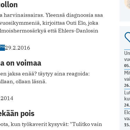
ollon
la harvinaissairas. Yleensä diagnoosia saa
 vuosikymmeniä, kirjoittaa Outi Elo, joka
olmoishermosärkyä että Ehlers-Danlosin
YMÄ
29.2.2016
Un
vu
sa on voimaa
05
Mi
en jaksa enää? täytyy aina reagoida:
va
laan, ollaan läsnä.
26
Lu
.2014
ku
24
ekään pois
El
va
pota, kun työkaverit kysyvät: "Tulitko vain
15