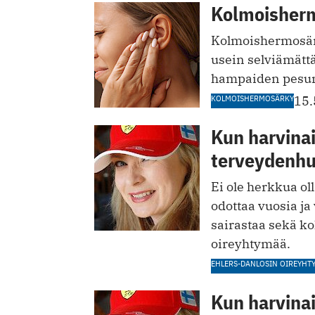
Kolmoisherm
Kolmoishermosärk
usein selviämättä
hampaiden pesun
KOLMOISHERMOSÄRKY
15.
Kun harvina
terveydenhu
Ei ole herkkua ol
odottaa vuosia ja
sairastaa sekä k
oireyhtymää.
EHLERS-DANLOSIN OIREYHT
Kun harvina