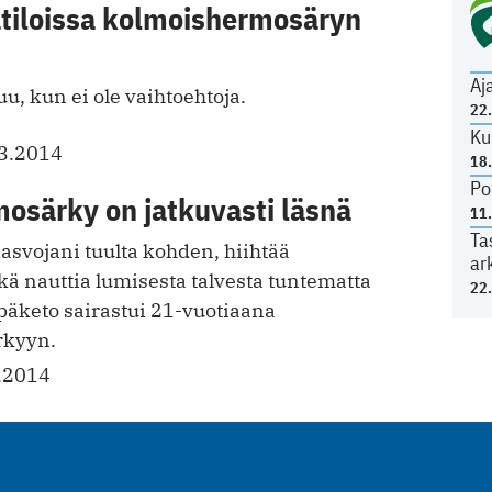
ätiloissa kolmoishermosäryn
Aj
, kun ei ole vaihtoehtoja.
22
Ku
3.2014
18
Po
osärky on jatkuvasti läsnä
11
Ta
asvojani tuulta kohden, hiihtää
ar
ä nauttia lumisesta talvesta tuntematta
22
ppäketo sairastui 21-vuotiaana
rkyyn.
.2014