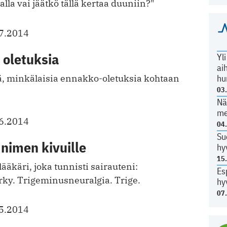
la vai jäätkö tällä kertaa duuniin?"
7.2014
 oletuksia
Yl
ai
hu
 minkälaisia ennakko-oletuksia kohtaan
03
Nä
me
6.2014
04
Su
 nimen kivuille
hy
15
lääkäri, joka tunnisti sairauteni:
Es
y. Trigeminusneuralgia. Trige.
hy
07
5.2014