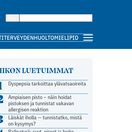
Hae
TI
TERVEYDENHUOLTO
MIELIPIDE
IIKON LUETUIMMAT
1
Dyspepsia tarkoittaa ylävatsaoireita
2
Ampiaisen pisto – näin hoidat
pistoksen ja tunnistat vakavan
allergisen reaktion
3
Läiskät iholla — tunnistatko, mistä
on kysymys?
Palleatyrä: syyt, oireet ja hoito