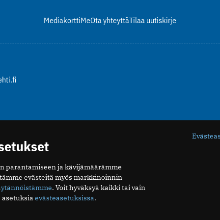
Mediakortti
Me
Ota yhteyttä
Tilaa uutiskirje
hti.fi
Evästea
asetukset
n parantamiseen ja kävijämäärämme
ytämme evästeitä myös markkinoinnin
äytännöistämme
. Voit hyväksyä kaikki tai vain
 asetuksia
evästeasetuksissa
.