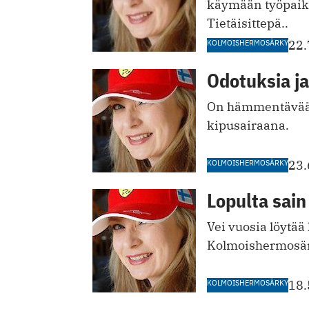
käymään työpaikal
Tietäisittepä..
KOLMOISHERMOSÄRKY
22.
Odotuksia ja
On hämmentävää,
kipusairaana.
KOLMOISHERMOSÄRKY
23.
Lopulta sain
Vei vuosia löytää 
Kolmoishermosärk
KOLMOISHERMOSÄRKY
18.