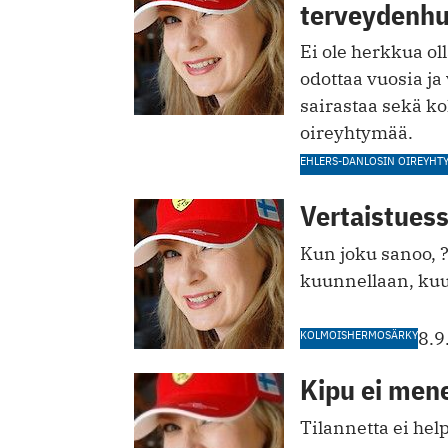
terveydenhu
Ei ole herkkua ol
odottaa vuosia ja
sairastaa sekä k
oireyhtymää.
EHLERS-DANLOSIN OIREYHT
Vertaistues
Kun joku sanoo, ?
kuunnellaan, kuul
KOLMOISHERMOSÄRKY
8.9
Kipu ei men
Tilannetta ei hel