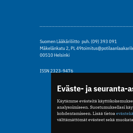
Suomen Lääkäriliitto
puh. (09) 393 091
Mäkelänkatu 2, PL 49
toimitus@potilaanlaakarile
00510 Helsinki
ISSN 2323-9476
Eväste- ja seuranta-
Käytämme evästeitä käyttökokemukse
analysoimiseen. Suostumuksellasi kä
kohdentamiseen. Lisää tietoa
evästek
välttämättömät evästeet sekä muokata