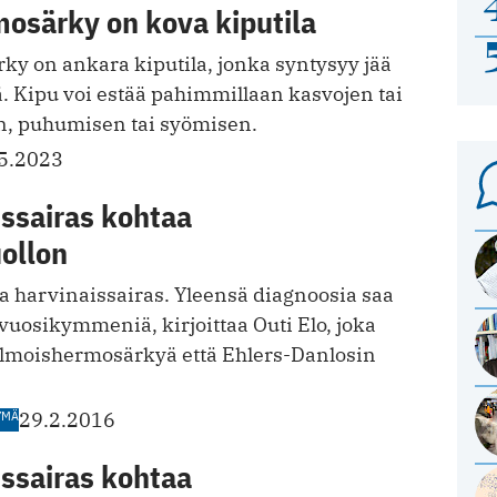
osärky on kova kiputila
y on ankara kiputila, jonka syntysyy jää
. Kipu voi estää pahimmillaan kasvojen tai
, puhumisen tai syömisen.
5.2023
issairas kohtaa
ollon
la harvinaissairas. Yleensä diagnoosia saa
 vuosikymmeniä, kirjoittaa Outi Elo, joka
olmoishermosärkyä että Ehlers-Danlosin
YMÄ
29.2.2016
issairas kohtaa