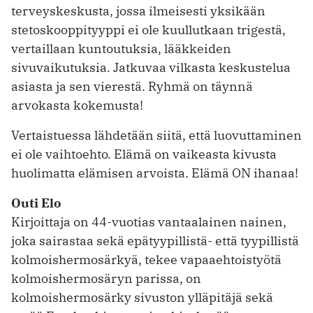
terveyskeskusta, jossa ilmeisesti yksikään
stetoskooppityyppi ei ole kuullutkaan trigestä,
vertaillaan kuntoutuksia, lääkkeiden
sivuvaikutuksia. Jatkuvaa vilkasta keskustelua
asiasta ja sen vierestä. Ryhmä on täynnä
arvokasta kokemusta!
Vertaistuessa lähdetään siitä, että luovuttaminen
ei ole vaihtoehto. Elämä on vaikeasta kivusta
huolimatta elämisen arvoista. Elämä ON ihanaa!
Outi Elo
Kirjoittaja on 44-vuotias vantaalainen nainen,
joka sairastaa sekä epätyypillistä- että tyypillistä
kolmoishermosärkyä, tekee vapaaehtoistyötä
kolmoishermosäryn parissa, on
kolmoishermosärky sivuston ylläpitäjä sekä