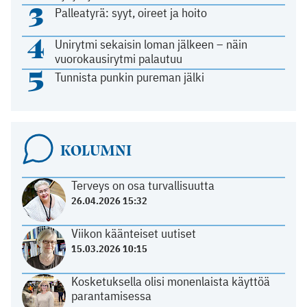
3
Palleatyrä: syyt, oireet ja hoito
4
Unirytmi sekaisin loman jälkeen – näin
vuorokausirytmi palautuu
5
Tunnista punkin pureman jälki
KOLUMNI
Terveys on osa turvallisuutta
26.04.2026 15:32
Viikon käänteiset uutiset
15.03.2026 10:15
Kosketuksella olisi monenlaista käyttöä
parantamisessa