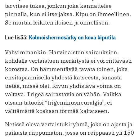
tarvitsee tukea, jonkun joka kannattelee
pinnalla, kun ei itse jaksa. Kipu on ihmeellinen.
Se murtaa leikiten iloisen ja onnellisen.
Lue lisää:
Kolmoishermosärky on kova kiputila
Vahvimmankin. Harvinaisten sairauksien
kohdalla vertaistuen merkitystä ei voi riittävästi
korostaa. On hämmentävää tavata toinen, joka
ensitapaamisella yhdestä katseesta, sanasta
tietää, missä olet. Kivun yhdistävä voima on
valtava. Trigeä sairastavia on vähän. Vaikka
otsaan tatuoisi “trigeminusneuralgia”, ei
välttämättä koskaan törmää kaltaiseen.
Netissä oleva vertaistukiryhmä, joka on ajasta ja
paikasta riippumaton, jossa on reippaasti yli 150