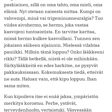
paskiainen, sillä on oma tahto, oma mieli, oma
elämä. Nyt otetaan naisesta mittaa. Kumpi on
vahvempi, minä vai trigeminusneuralgia? Tuo
viides aivohermo, se hermo, joka vastaa
kasvojeni tuntoaistista. En tarvitse karttaa,
missä hermo kulkee kasvoillani. Tunnen sen
jokaisen säikeen sijainnin. Mielessä vilahtaa
paniikki. Milloin tämä loppuu? Onko lääkkeeni
rikki? Tällä hetkellä, niistä ei ole mihinkään.
Särkylääkkeitä en edes harkitse, ne pysyvät
pakkauksissaan. Kokemuksesta tiedä, etteivät
ne auta. Haluan vain, että kipu loppuu. Ihan
sama miten.
Kun kipuileva itse ei enää jaksa, ympäristön
merkitys korostuu. Perhe, ystävät,
terveydenhuolto, vertaistuki. Väsyessään