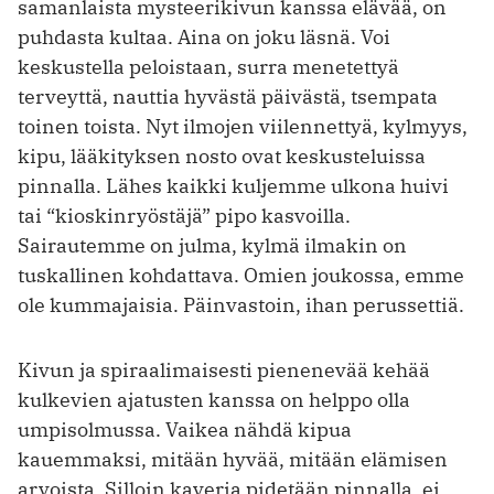
samanlaista mysteerikivun kanssa elävää, on
puhdasta kultaa. Aina on joku läsnä. Voi
keskustella peloistaan, surra menetettyä
terveyttä, nauttia hyvästä päivästä, tsempata
toinen toista. Nyt ilmojen viilennettyä, kylmyys,
kipu, lääkityksen nosto ovat keskusteluissa
pinnalla. Lähes kaikki kuljemme ulkona huivi
tai “kioskinryöstäjä” pipo kasvoilla.
Sairautemme on julma, kylmä ilmakin on
tuskallinen kohdattava. Omien joukossa, emme
ole kummajaisia. Päinvastoin, ihan perussettiä.
Kivun ja spiraalimaisesti pienenevää kehää
kulkevien ajatusten kanssa on helppo olla
umpisolmussa. Vaikea nähdä kipua
kauemmaksi, mitään hyvää, mitään elämisen
arvoista. Silloin kaveria pidetään pinnalla, ei