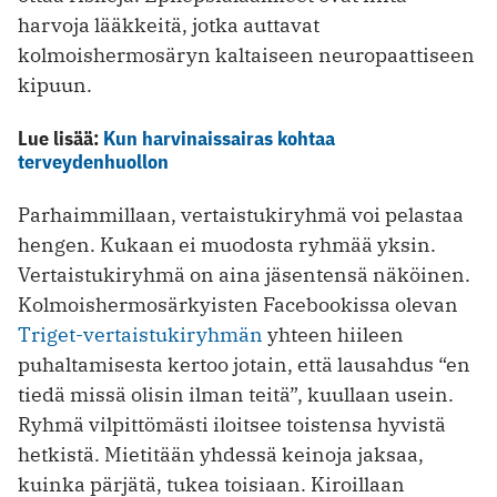
harvoja lääkkeitä, jotka auttavat
kolmoishermosäryn kaltaiseen neuropaattiseen
kipuun.
Lue lisää:
Kun harvinaissairas kohtaa
terveydenhuollon
Parhaimmillaan, vertaistukiryhmä voi pelastaa
hengen. Kukaan ei muodosta ryhmää yksin.
Vertaistukiryhmä on aina jäsentensä näköinen.
Kolmoishermosärkyisten Facebookissa olevan
Triget-vertaistukiryhmän
yhteen hiileen
puhaltamisesta kertoo jotain, että lausahdus “en
tiedä missä olisin ilman teitä”, kuullaan usein.
Ryhmä vilpittömästi iloitsee toistensa hyvistä
hetkistä. Mietitään yhdessä keinoja jaksaa,
kuinka pärjätä, tukea toisiaan. Kiroillaan