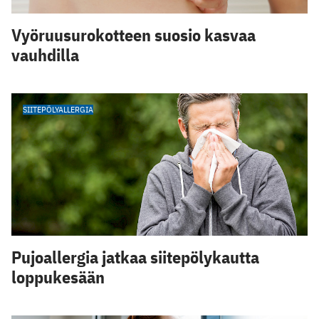
Vyöruusurokotteen suosio kasvaa
vauhdilla
SIITEPÖLYALLERGIA
Pujoallergia jatkaa siitepölykautta
loppukesään