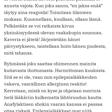
anneta vajota. Kun joku sanoo, “en jaksa enää”
täytyy aina reagoida! Toimitaan tilanteen
mukaan. Kuunnellaan, kuullaan, ollaan läsnä.
Pelkästään se voi ratkaista kivun
yksinäisyydessä olevan vaakakupin suunnan.
Kaveria ei jätetä! Järjestetään hänet
päivystykseen, taistellaan hoito hänen puolesta,
mitä tahansa.
Ryhmässä joku saattaa ohimennen mainita
kutiavasta ihottumasta. Harmittoman kuuloista.
Sitä se ei ole, vaan mm epilepsialääkkeiden
vakava, vaarallinen allerginen reaktio!
Kerrotaan, mistä on kyse ja ohjataan suorinta
tietä lääkäriin kulkematta lähtöruudun kautta.
Anafylaktisen shokin vaaran kanssa ei passaa
ottaa riskejä. Epilepsialääkkeet ovat niitä