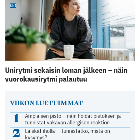
UNI
Unirytmi sekaisin loman jälkeen – näin
vuorokausirytmi palautuu
VIIKON LUETUIMMAT
1
Ampiaisen pisto – näin hoidat pistoksen ja
tunnistat vakavan allergisen reaktion
2
Läiskät iholla — tunnistatko, mistä on
kysymys?