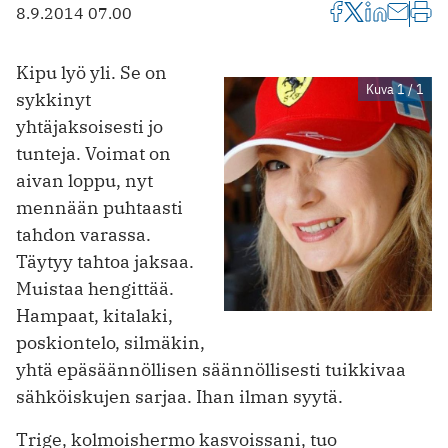
8.9.2014 07.00
Kipu lyö yli. Se on
Kuva 1 / 1
sykkinyt
yhtäjaksoisesti jo
tunteja. Voimat on
aivan loppu, nyt
mennään puhtaasti
tahdon varassa.
Täytyy tahtoa jaksaa.
Muistaa hengittää.
Hampaat, kitalaki,
poskiontelo, silmäkin,
yhtä epäsäännöllisen säännöllisesti tuikkivaa
sähköiskujen sarjaa. Ihan ilman syytä.
Trige, kolmoishermo kasvoissani, tuo