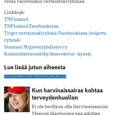
vetää Facebookin vertaistukiryhmää.
Linkkejä:
TNFinland
TNFinland Facebookissa
Triget vertaistukiryhmä Facebookissa (suljettu
ryhmä)
Suomen Migreeniyhdistys ry
Kolmoishermosärky/kasvokivut -kysely
Lue lisää jutun aiheesta
KOLMOISHERMOSÄRKY
TRIGEMINUSNEURALGIA
Kun harvinaissairas kohtaa
terveydenhuollon
Ei ole herkkua olla harvinaissairas.
Yleensä diagnoosia saa odottaa