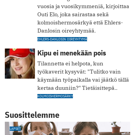
vuosia ja vuosikymmeniä, kirjoittaa
Outi Elo, joka sairastaa sekä
kolmoishermosärkyä että Ehlers-
Danlosin oireyhtymää.
EHLERS-DANLOSIN OIREYHTYMÄ
Kipu ei menekään pois
Tilannetta ei helpota, kun
työkaverit kysyvät: "Tulitko vain
käymään työpaikalla vai jäätkö tällä
kertaa duuniin?" Tietäisittepä..
KOLMOISHERMOSÄRKY
Suosittelemme
LAPSET