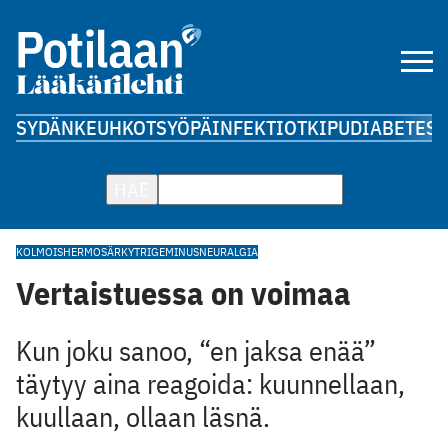
SYDÄN
KEUHKOT
SYÖPÄ
INFEKTIOT
KIPU
DIABETES
A
HAE
KOLMOISHERMOSÄRKY
TRIGEMINUSNEURALGIA
Vertaistuessa on voimaa
Kun joku sanoo, “en jaksa enää”
täytyy aina reagoida: kuunnellaan,
kuullaan, ollaan läsnä.