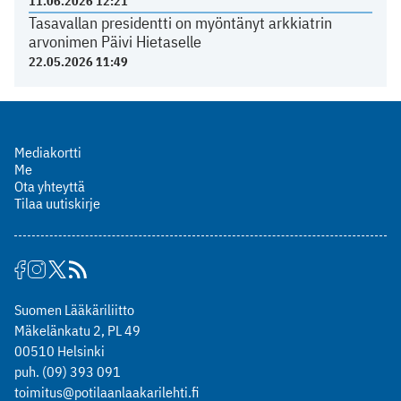
11.06.2026 12:21
Tasavallan presidentti on myöntänyt arkkiatrin
arvonimen Päivi Hietaselle
22.05.2026 11:49
Mediakortti
Me
Ota yhteyttä
Tilaa uutiskirje
Suomen Lääkäriliitto
Mäkelänkatu 2, PL 49
00510 Helsinki
puh. (09) 393 091
toimitus@potilaanlaakarilehti.fi