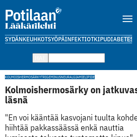
SYDÄN
KEUHKOT
SYÖPÄ
INFEKTIOT
KIPU
DIABETES
A
HAE
KOLMOISHERMOSÄRKY
TRIGEMINUSNEURALGIA
MIELIPIDE
Kolmoishermosärky on jatkuvas
läsnä
"En voi kääntää kasvojani tuulta kohd
hiihtää pakkassäässä enkä nauttia