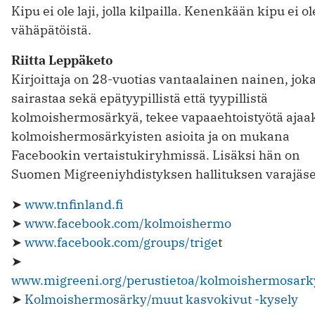
Kipu ei ole laji, jolla kilpailla. Kenenkään kipu ei ol
vähäpätöistä.
Riitta Leppäketo
Kirjoittaja on 28-vuotias vantaalainen nainen, jok
sairastaa sekä epätyypillistä että tyypillistä
kolmoishermosärkyä, tekee vapaaehtoistyötä aja
kolmoishermosärkyisten asioita ja on mukana
Facebookin vertaistukiryhmissä. Lisäksi hän on
Suomen Migreeniyhdistyksen hallituksen varajäs
➤
www.tnfinland.fi
➤
www.facebook.com/kolmoishermo
➤
www.facebook.com/groups/trige
t
➤
www.migreeni.org/perustietoa/kolmoishermosark
➤
Kolmoishermosärky/muut kasvokivut -kysely