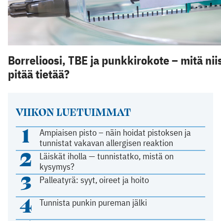
Borrelioosi, TBE ja punkkirokote – mitä nii
pitää tietää?
VIIKON LUETUIMMAT
1
Ampiaisen pisto – näin hoidat pistoksen ja
tunnistat vakavan allergisen reaktion
2
Läiskät iholla — tunnistatko, mistä on
kysymys?
3
Palleatyrä: syyt, oireet ja hoito
4
Tunnista punkin pureman jälki