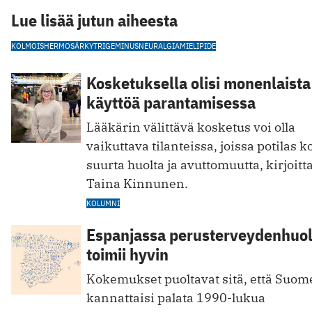
Lue lisää jutun aiheesta
KOLMOISHERMOSÄRKY
TRIGEMINUSNEURALGIA
MIELIPIDE
Kosketuksella olisi monenlaista
käyttöä parantamisessa
Lääkärin välittävä kosketus voi olla
vaikuttava tilanteissa, joissa potilas 
suurta huolta ja avuttomuutta, kirjoitt
Taina Kinnunen.
KOLUMNI
Espanjassa perusterveydenhuol
toimii hyvin
Kokemukset puoltavat sitä, että Suom
kannattaisi palata 1990-lukua