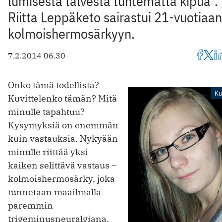
lumisesta talvesta tuntematta kipua".
Riitta Leppäketo sairastui 21-vuotiaa
kolmoishermosärkyyn.
7.2.2014 06.30
Onko tämä todellista?
Ku
Kuvittelenko tämän? Mitä
minulle tapahtuu?
Kysymyksiä on enemmän
kuin vastauksia. Nykyään
minulle riittää yksi
kaiken selittävä vastaus –
kolmoishermosärky, joka
tunnetaan maailmalla
paremmin
trigeminusneuralgiana.