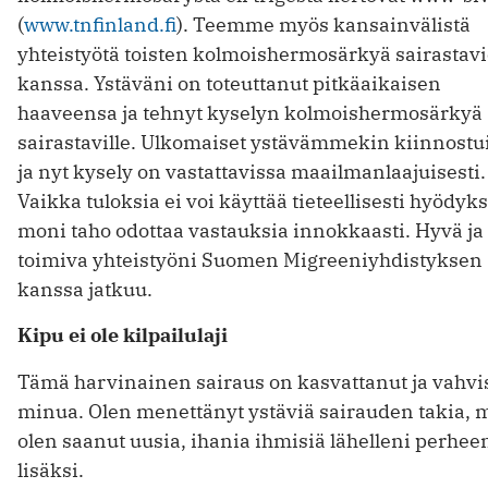
(
www.tnfinland.fi
). Teemme myös kansainvälistä
yhteistyötä toisten kolmoishermosärkyä sairastav
kanssa. Ystäväni on toteuttanut pitkäaikaisen
haaveensa ja tehnyt kyselyn kolmoishermosärkyä
sairastaville. Ulkomaiset ystävämmekin kiinnostui
ja nyt kysely on vastattavissa maailmanlaajuisesti.
Vaikka tuloksia ei voi käyttää tieteellisesti hyödyks
moni taho odottaa vastauksia innokkaasti. Hyvä ja
toimiva yhteistyöni Suomen Migreeniyhdistyksen
kanssa jatkuu.
Kipu ei ole kilpailulaji
Tämä harvinainen sairaus on kasvattanut ja vahvi
minua. Olen menettänyt ystäviä sairauden takia, 
olen saanut uusia, ihania ihmisiä lähelleni perhee
lisäksi.