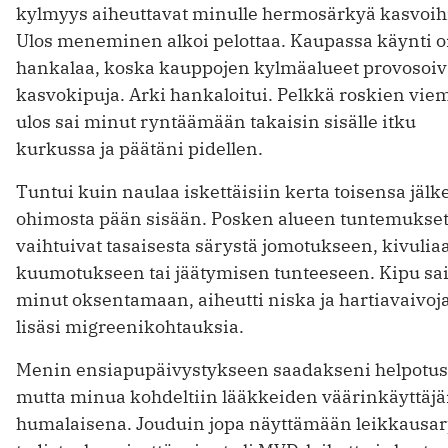
kylmyys aiheuttavat minulle hermosärkyä kasvoih
Ulos meneminen alkoi pelottaa. Kaupassa käynti 
hankalaa, koska kauppojen kylmäalueet provosoiv
kasvokipuja. Arki hankaloitui. Pelkkä roskien vie
ulos sai minut ryntäämään takaisin sisälle itku
kurkussa ja päätäni pidellen.
Tuntui kuin naulaa iskettäisiin kerta toisensa jälk
ohimosta pään sisään. Posken alueen tuntemukse
vaihtuivat tasaisesta särystä jomotukseen, kivuli
kuumotukseen tai jäätymisen tunteeseen. Kipu sa
minut oksentamaan, aiheutti niska ja hartiavaivoj
lisäsi migreenikohtauksia.
Menin ensiapupäivystykseen saadakseni helpotus
mutta minua kohdeltiin lääkkeiden väärinkäyttäjä
humalaisena. Jouduin jopa näyttämään leikkausa