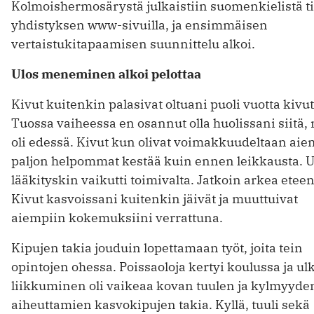
Kolmoishermosärystä julkaistiin suomenkielistä t
yhdistyksen www-sivuilla, ja ensimmäisen
vertaistukitapaamisen suunnittelu alkoi.
Ulos meneminen alkoi pelottaa
Kivut kuitenkin palasivat oltuani puoli vuotta kivu
Tuossa vaiheessa en osannut olla huolissani siitä,
oli edessä. Kivut kun olivat voimakkuudeltaan ai
paljon helpommat kestää kuin ennen leikkausta. U
lääkityskin vaikutti toimivalta. Jatkoin arkea etee
Kivut kasvoissani kuitenkin jäivät ja muuttuivat
aiempiin kokemuksiini verrattuna.
Kipujen takia jouduin lopettamaan työt, joita tein
opintojen ohessa. Poissaoloja kertyi koulussa ja u
liikkuminen oli vaikeaa kovan tuulen ja kylmyyde
aiheuttamien kasvokipujen takia. Kyllä, tuuli sekä