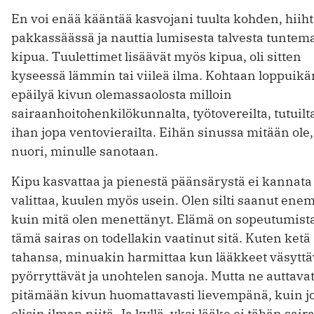
En voi enää kääntää kasvojani tuulta kohden, hiih
pakkassäässä ja nauttia lumisesta talvesta tuntem
kipua. Tuulettimet lisäävät myös kipua, oli sitten
kyseessä lämmin tai viileä ilma. Kohtaan loppuikä
epäilyä kivun olemassaolosta milloin
sairaanhoitohenkilökunnalta, työtovereilta, tutuilta
ihan jopa ventovierailta. Eihän sinussa mitään ole,
nuori, minulle sanotaan.
Kipu kasvattaa ja pienestä päänsärystä ei kannata
valittaa, kuulen myös usein. Olen silti saanut en
kuin mitä olen menettänyt. Elämä on sopeutumista
tämä sairas on todellakin vaatinut sitä. Kuten ketä
tahansa, minuakin harmittaa kun lääkkeet väsyttä
pyörryttävät ja unohtelen sanoja. Mutta ne auttava
pitämään kivun huomattavasti lievempänä, kuin j
olisin ilman niitä. Ja kyllä, yksi lääke ei tähän sai