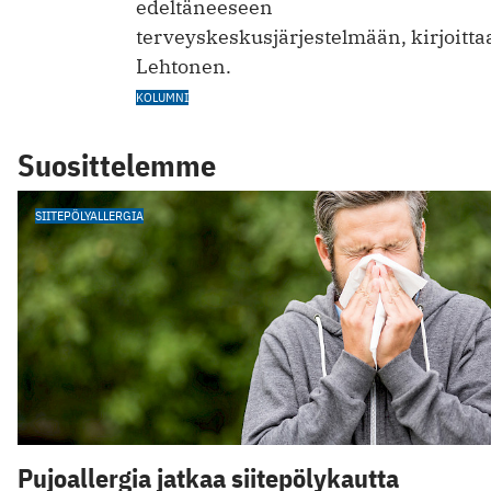
edeltäneeseen
terveyskeskusjärjestelmään, kirjoittaa
Lehtonen.
KOLUMNI
Suosittelemme
SIITEPÖLYALLERGIA
Pujoallergia jatkaa siitepölykautta