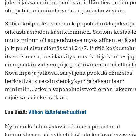
jaksoi jaksaa minun puolestani. Hän tiesi miten po
olin ja hän oli minulle se tuki, jonka tarvitsisin.
Siitä alkoi puolen vuoden kipupoliklinikkajakso ja
oikeasti asioiden käsitteleminen. Saatoin kestää k
mutta minun oli sopeuduttava myös siihen, että sa
ja kipu olisivat elämässäni 24/7. Pitkiä keskustelu
itseni kanssa, uusi lääkitys, uusi koti ja kenties jo
aiempaakin vahvempi ja positiivinen minä alkoi lö
Kova kipu ja jatkuvat säryt joka puolella elimistöä
herkistivät stressinsietokykyni ja jaksamiseni
minimiin. Jatkoin vapaaehtoistyötä oman jaksami
rajoissa, asia kerrallaan.
Lue lisää:
Viikon käänteiset uutiset
Nyt olen kahden ystäväni kanssa perustanut
kolmoishermosärystä eli trigestä kertovat www-si