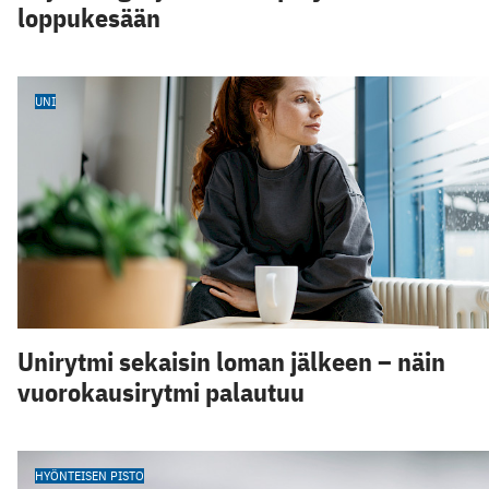
loppukesään
UNI
Unirytmi sekaisin loman jälkeen – näin
vuorokausirytmi palautuu
HYÖNTEISEN PISTO