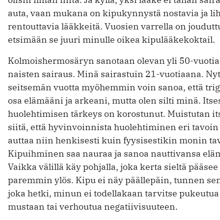
auta, vaan mukana on kipukynnystä nostavia ja li
rentouttavia lääkkeitä. Vuosien varrella on joudutt
etsimään se juuri minulle oikea kipulääkekoktail.
Kolmoishermosäryn sanotaan olevan yli 50-vuoti
naisten sairaus. Minä sairastuin 21-vuotiaana. Ny
seitsemän vuotta myöhemmin voin sanoa, että trig
osa elämääni ja arkeani, mutta olen silti minä. Itse
huolehtimisen tärkeys on korostunut. Muistutan it
siitä, että hyvinvoinnista huolehtiminen eri tavoin
auttaa niin henkisesti kuin fyysisestikin monin ta
Kipuihminen saa nauraa ja sanoa nauttivansa elä
Vaikka välillä käy pohjalla, joka kerta sieltä pääsee
paremmin ylös. Kipu ei näy päällepäin, tunnen sen 
joka hetki, minun ei todellakaan tarvitse pukeutua
mustaan tai verhoutua negatiivisuuteen.