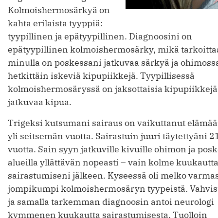
Kolmoishermosärkyä on
kahta erilaista tyyppiä:
tyypillinen ja epätyypillinen. Diagnoosini on
epätyypillinen kolmoishermosärky, mikä tarkoittaa
minulla on poskessani jatkuvaa särkyä ja ohimoss
hetkittäin iskeviä kipupiikkejä. Tyypillisessä
kolmoishermosäryssä on jaksottaisia kipupiikkejä,
jatkuvaa kipua.
Trigeksi kutsumani sairaus on vaikuttanut elämää
yli seitsemän vuotta. Sairastuin juuri täytettyäni 2
vuotta. Sain syyn jatkuville kivuille ohimon ja pos
alueilla yllättävän nopeasti – vain kolme kuukautt
sairastumiseni jälkeen. Kyseessä oli melko varmas
jompikumpi kolmoishermosäryn tyypeistä. Vahvi
ja samalla tarkemman diagnoosin antoi neurologi
kymmenen kuukautta sairastumisesta. Tuolloin