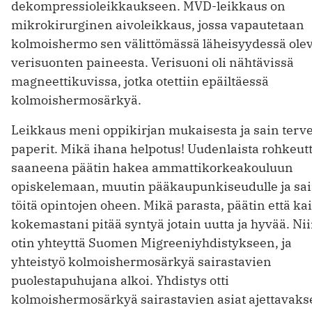
dekompressioleikkaukseen. MVD-leikkaus on
mikrokirurginen aivoleikkaus, jossa vapautetaan
kolmoishermo sen välittömässä läheisyydessä ole
verisuonten paineesta. Verisuoni oli nähtävissä
magneettikuvissa, jotka otettiin epäiltäessä
kolmoishermosärkyä.
Leikkaus meni oppikirjan mukaisesta ja sain terv
paperit. Mikä ihana helpotus! Uudenlaista rohkeut
saaneena päätin hakea ammattikorkeakouluun
opiskelemaan, muutin pääkaupunkiseudulle ja sa
töitä opintojen oheen. Mikä parasta, päätin että ka
kokemastani pitää syntyä jotain uutta ja hyvää. Ni
otin yhteyttä Suomen Migreeniyhdistykseen, ja
yhteistyö kolmoishermosärkyä sairastavien
puolestapuhujana alkoi. Yhdistys otti
kolmoishermosärkyä sairastavien asiat ajettavaks