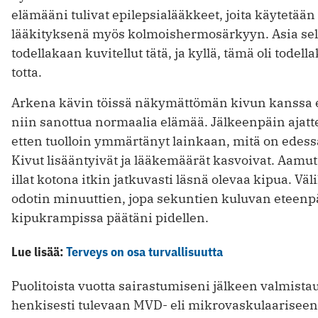
elämääni tulivat epilepsialääkkeet, joita käytetään
lääkityksenä myös kolmoishermosärkyyn. Asia sel
todellakaan kuvitellut tätä, ja kyllä, tämä oli todell
totta.
Arkena kävin töissä näkymättömän kivun kanssa 
niin sanottua normaalia elämää. Jälkeenpäin ajatt
etten tuolloin ymmärtänyt lainkaan, mitä on edess
Kivut lisääntyivät ja lääkemäärät kasvoivat. Aamut
illat kotona itkin jatkuvasti läsnä olevaa kipua. Väli
odotin minuuttien, jopa sekuntien kuluvan eteenp
kipukrampissa päätäni pidellen.
Lue lisää:
Terveys on osa turvallisuutta
Puolitoista vuotta sairastumiseni jälkeen valmista
henkisesti tulevaan MVD- eli mikrovaskulaariseen