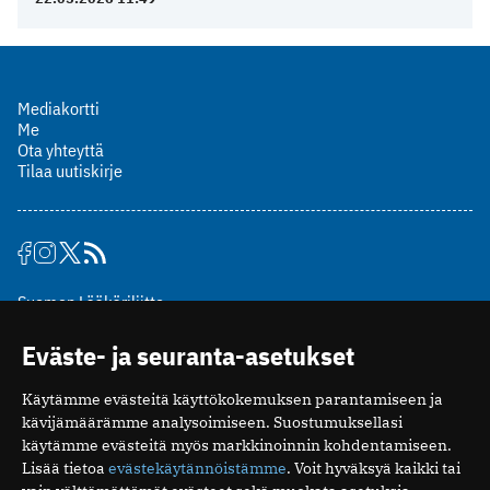
Mediakortti
Me
Ota yhteyttä
Tilaa uutiskirje
Suomen Lääkäriliitto
Mäkelänkatu 2, PL 49
Eväste- ja seuranta-asetukset
00510 Helsinki
puh. (09) 393 091
Käytämme evästeitä käyttökokemuksen parantamiseen ja
toimitus@potilaanlaakarilehti.fi
kävijämäärämme analysoimiseen. Suostumuksellasi
käytämme evästeitä myös markkinoinnin kohdentamiseen.
ISSN 2323-9476
Lisää tietoa
evästekäytännöistämme
. Voit hyväksyä kaikki tai