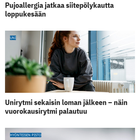
Pujoallergia jatkaa siitepölykautta
loppukesään
UNI
Unirytmi sekaisin loman jälkeen – näin
vuorokausirytmi palautuu
HYÖNTEISEN PISTO