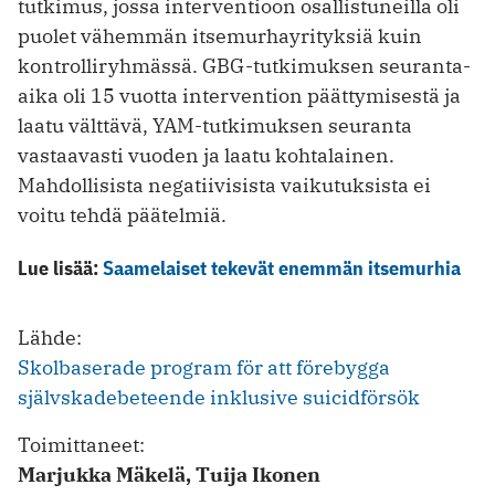
tutkimus, jossa interven­tioon osallistuneilla oli
puolet vähemmän itsemurhayrityksiä kuin
kontrolliryhmässä. GBG-tutkimuksen seuranta-
aika oli 15 vuotta intervention päättymisestä ja
laatu välttävä, YAM-tutkimuksen seuranta
vastaavasti vuoden ja laatu kohtalainen.
Mahdollisista negatiivisista vaikutuksista ei
voitu tehdä päätelmiä.
Lue lisää:
Saamelaiset tekevät enemmän itsemurhia
Lähde:
Skolbaserade program för att förebygga
självskadebeteende inklusive suicidförsök
Toimittaneet:
Marjukka Mäkelä, Tuija Ikonen