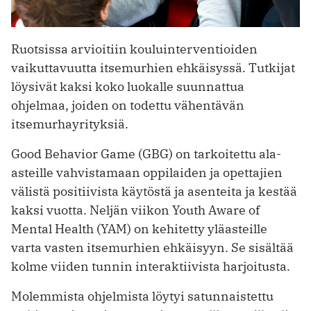
Ruotsissa arvioitiin kouluinterventioiden
vaikuttavuutta itsemur­hien ehkäisyssä. Tutkijat
löysivät kaksi koko luokalle suunnattua
ohjelmaa, joiden on todettu vähentävän
itsemurhayrityksiä.
Good Behavior Game (GBG) on tarkoitettu ala-
asteille vahvistamaan oppilaiden ja opettajien
välistä positiivista käytöstä ja asenteita ja kestää
kaksi vuotta. Neljän viikon Youth Aware of
Mental Health (YAM) on kehitetty yläasteille
varta vasten itsemurhien ehkäisyyn. Se sisältää
kolme viiden tunnin interaktiivista harjoitusta.
Molemmista ohjelmista löytyi satunnaistettu