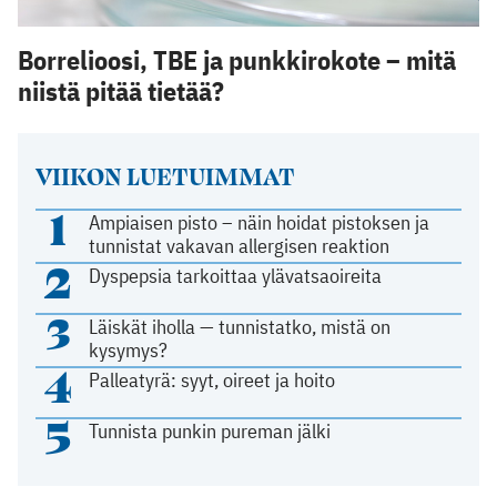
Borrelioosi, TBE ja punkkirokote – mitä
niistä pitää tietää?
VIIKON LUETUIMMAT
1
Ampiaisen pisto – näin hoidat pistoksen ja
tunnistat vakavan allergisen reaktion
2
Dyspepsia tarkoittaa ylävatsaoireita
3
Läiskät iholla — tunnistatko, mistä on
kysymys?
4
Palleatyrä: syyt, oireet ja hoito
5
Tunnista punkin pureman jälki