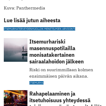
Kuva: Panthermedia
Lue lisää jutun aiheesta
ITSEMURHA
TERVEYDENHUOLLON MENETELMIEN ARVIOINTI
Itsemurhariski
masennuspotilailla
monisatakertainen
sairaalahoidon jälkeen
Riski on suurimmillaan kolmen
ensimmäisen päivän aikana.
ITSEMURHA
Rahapelaaminen ja
itsetuhoisuus yhteydessä