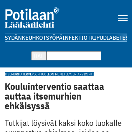
SYDÄN
KEUHKOT
SYÖPÄ
INFEKTIOT
KIPU
DIABETES
A
HAE
ITSEMURHA
TERVEYDENHUOLLON MENETELMIEN ARVIOINTI
Kouluinterventio saattaa
auttaa itsemurhien
ehkäisyssä
Tutkijat löysivät kaksi koko luokalle