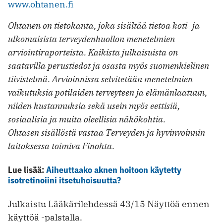
www.ohtanen.fi
Ohtanen on tietokanta, joka sisältää tietoa koti- ja
ulkomaisista terveydenhuollon menetelmien
arviointiraporteista. Kaikista julkaisuista on
saatavilla perustiedot ja osasta myös suomenkielinen
tiivistelmä. Arvioinnissa selvitetään menetelmien
vaikutuksia potilaiden terveyteen ja elämänlaatuun,
niiden kustannuksia sekä usein myös eettisiä,
sosiaalisia ja muita oleellisia näkökohtia.
Ohtasen sisällöstä vastaa Terveyden ja hyvinvoinnin
laitoksessa toimiva Finohta.
Lue lisää:
Aiheuttaako aknen hoitoon käytetty
isotretinoiini itsetuhoisuutta?
Julkaistu Lääkärilehdessä 43/15 Näyttöä ennen
käyttöä -palstalla.