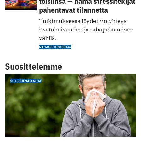
toisiinsa — nämä stressitekijät
pahentavat tilannetta
Tutkimuksessa löydettiin yhteys
itsetuhoisuuden ja rahapelaamisen
välillä.
RAHAPELIONGELMA
Suosittelemme
SIITEPÖLYALLERGIA