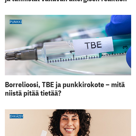
PUNKKI
Borrelioosi, TBE ja punkkirokote – mitä
niistä pitää tietää?
EHKÄISY