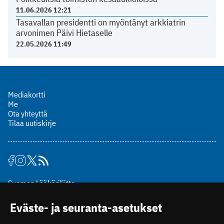
11.06.2026 12:21
Tasavallan presidentti on myöntänyt arkkiatrin
arvonimen Päivi Hietaselle
22.05.2026 11:49
Mediakortti
Me
Ota yhteyttä
Tilaa uutiskirje
Suomen Lääkäriliitto
Mäkelänkatu 2, PL 49
Eväste- ja seuranta-asetukset
00510 Helsinki
puh. (09) 393 091