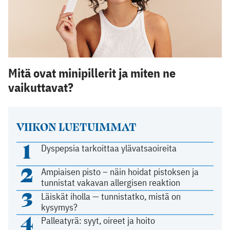
Mitä ovat minipillerit ja miten ne
vaikuttavat?
VIIKON LUETUIMMAT
1
Dyspepsia tarkoittaa ylävatsaoireita
2
Ampiaisen pisto – näin hoidat pistoksen ja
tunnistat vakavan allergisen reaktion
3
Läiskät iholla — tunnistatko, mistä on
kysymys?
4
Palleatyrä: syyt, oireet ja hoito