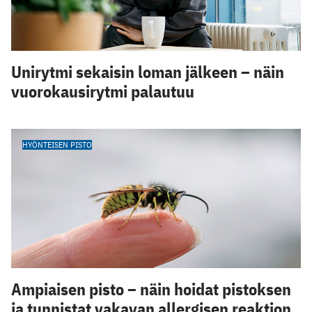
Unirytmi sekaisin loman jälkeen – näin
vuorokausirytmi palautuu
HYÖNTEISEN PISTO
Ampiaisen pisto – näin hoidat pistoksen
ja tunnistat vakavan allergisen reaktion