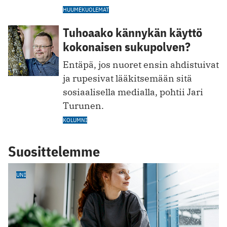
HUUMEKUOLEMAT
Tuhoaako kännykän käyttö
kokonaisen sukupolven?
Entäpä, jos nuoret ensin ahdistuivat
ja rupesivat lääkitsemään sitä
sosiaalisella medialla, pohtii Jari
Turunen.
KOLUMNI
Suosittelemme
UNI