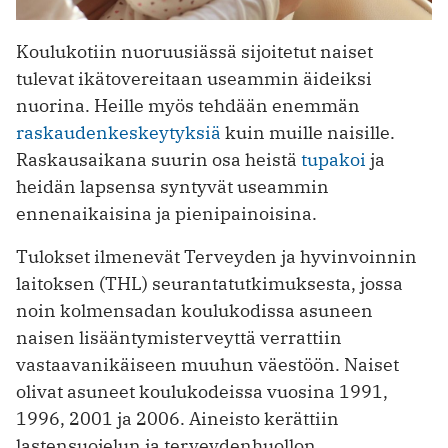
Koulukotiin nuoruusiässä sijoitetut naiset
tulevat ikätovereitaan useammin äideiksi
nuorina. Heille myös tehdään enemmän
raskaudenkeskeytyksiä
kuin muille naisille.
Raskausaikana suurin osa heistä
tupakoi
ja
heidän lapsensa syntyvät useammin
ennenaikaisina ja pienipainoisina.
Tulokset ilmenevät Terveyden ja hyvinvoinnin
laitoksen (THL) seurantatutkimuksesta, jossa
noin kolmensadan koulukodissa asuneen
naisen lisääntymisterveyttä verrattiin
vastaavanikäiseen muuhun väestöön. Naiset
olivat asuneet koulukodeissa vuosina 1991,
1996, 2001 ja 2006. Aineisto kerättiin
lastensuojelun ja terveydenhuollon