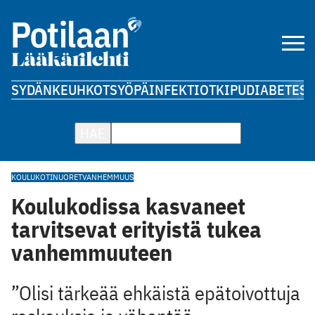
SYDÄN
KEUHKOT
SYÖPÄ
INFEKTIOT
KIPU
DIABETES
A
HAE
KOULUKOTI
NUORET
VANHEMMUUS
Koulukodissa kasvaneet
tarvitsevat erityistä tukea
vanhemmuuteen
”Olisi tärkeää ehkäistä epätoivottuja