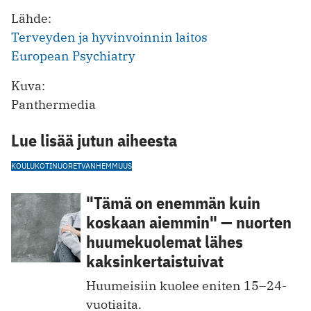
Lähde:
Terveyden ja hyvinvoinnin laitos
European Psychiatry
Kuva:
Panthermedia
Lue lisää jutun aiheesta
KOULUKOTI
NUORET
VANHEMMUUS
"Tämä on enemmän kuin
koskaan aiemmin" — nuorten
huumekuolemat lähes
kaksinkertaistuivat
Huumeisiin kuolee eniten 15–24-
vuotiaita.