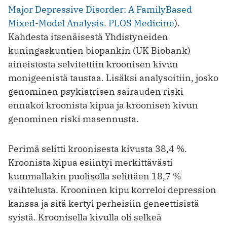
Major Depressive Disorder: A FamilyBased
Mixed-Model Analysis. PLOS Medicine
).
Kahdesta itsenäisestä Yhdistyneiden
kuningaskuntien biopankin (UK Biobank)
aineistosta selvitettiin kroonisen kivun
monigeenistä taustaa. Lisäksi analysoitiin, josko
genominen psykiatrisen sairauden riski
ennakoi kroonista kipua ja kroonisen kivun
genominen riski masennusta.
Perimä selitti kroonisesta kivusta 38,4 %.
Kroonista kipua esiintyi merkittävästi
kummallakin puolisolla selittäen 18,7 %
vaihtelusta. Krooninen kipu korreloi depression
kanssa ja sitä kertyi perheisiin geneettisistä
syistä. Kroonisella kivulla oli selkeä