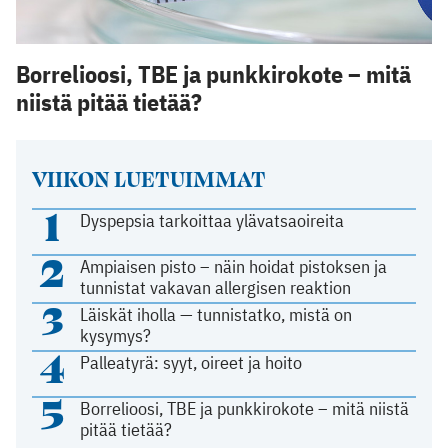
Borrelioosi, TBE ja punkkirokote – mitä
niistä pitää tietää?
VIIKON LUETUIMMAT
1
Dyspepsia tarkoittaa ylävatsaoireita
2
Ampiaisen pisto – näin hoidat pistoksen ja
tunnistat vakavan allergisen reaktion
3
Läiskät iholla — tunnistatko, mistä on
kysymys?
4
Palleatyrä: syyt, oireet ja hoito
5
Borrelioosi, TBE ja punkkirokote – mitä niistä
pitää tietää?