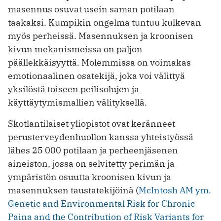
masennus osuvat usein saman potilaan
taakaksi. Kumpikin ongelma tuntuu kulkevan
myös perheissä. Masennuksen ja kroonisen
kivun mekanismeissa on paljon
päällekkäisyyttä. Molemmissa on voimakas
emotionaalinen osatekijä, joka voi välittyä
yksilöstä toiseen peilisolujen ja
käyttäytymismallien välityksellä.
Skotlantilaiset yliopistot ovat keränneet
perusterveydenhuollon kanssa yhteistyössä
lähes 25 000 potilaan ja perheenjäsenen
aineiston, jossa on selvitetty perimän ja
ympäristön osuutta kroonisen kivun ja
masennuksen taustatekijöinä (
McIntosh AM ym.
Genetic and Environmental Risk for Chronic
Paina and the Contribution of Risk Variants for