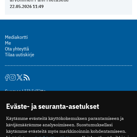
22.05.2026 11:49
Mediakortti
Me
Ota yhteyttä
Tilaa uutiskirje
Suomen Lääkäriliitto
Mäkelänkatu 2, PL 49
Eväste- ja seuranta-asetukset
00510 Helsinki
puh. (09) 393 091
Käytämme evästeitä käyttökokemuksen parantamiseen ja
toimitus@potilaanlaakarilehti.fi
kävijämäärämme analysoimiseen. Suostumuksellasi
käytämme evästeitä myös markkinoinnin kohdentamiseen.
ISSN 2323-9476