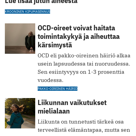
Lue lisää jutun aiheesta
KROONINEN KIPU
MASENNUS
OCD-oireet voivat haitata
toimintakykyä ja aiheuttaa
kärsimystä
OCD eli pakko-oireinen häiriö alkaa
usein lapsuudessa tai nuoruudessa.
Sen esiintyvyys on 1-3 prosenttia
vuodessa.
PAKKO-OIREINEN HÄIRIÖ
Liikunnan vaikutukset
mielialaan
Liikunta on tunnetusti tärkeä osa
terveellistä elämäntapaa, mutta sen