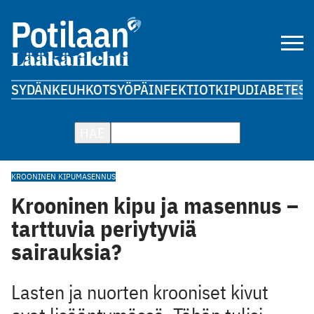
SYDÄN
KEUHKOT
SYÖPÄ
INFEKTIOT
KIPU
DIABETES
A
HAE
KROONINEN KIPU
MASENNUS
Krooninen kipu ja masennus –
tarttuvia periytyviä
sairauksia?
Lasten ja nuorten krooniset kivut