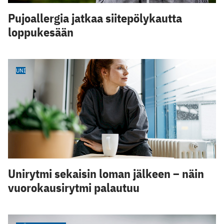
Pujoallergia jatkaa siitepölykautta
loppukesään
UNI
Unirytmi sekaisin loman jälkeen – näin
vuorokausirytmi palautuu