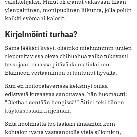
valehtelijaksi. Minut oli ajanut vakavaan tilaan
ylenpalttinen, monipuolinen liikunta, jolla poltin
kaikki syömäni kalorit.
Kirjelmöinti turhaa?
Sama lääkäri kysyi, olisinko mieluummin tuulen
riepoteltavissa oleva chihuahua vaiko tukevasti
tassujaan maassa pitävä dalmatialainen.
Eläimeen vertaaminen ei tuntunut hyvältä.
Kun en hoitopalaverissa keksinyt omaa
edistystä kuvaavaa sanottavaa, hän huomautti:
”Olethan sentään hengissä!” Äitini teki hänen
käytöksestään kirjelmän.
Siitä huolimatta tuo lääkäri ilmaantui kuin
kohtalon ivana vastaanotolle vielä silloinkin,