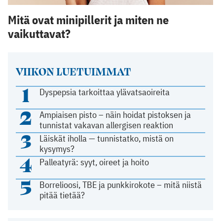
Mitä ovat minipillerit ja miten ne
vaikuttavat?
VIIKON LUETUIMMAT
1
Dyspepsia tarkoittaa ylävatsaoireita
2
Ampiaisen pisto – näin hoidat pistoksen ja
tunnistat vakavan allergisen reaktion
3
Läiskät iholla — tunnistatko, mistä on
kysymys?
4
Palleatyrä: syyt, oireet ja hoito
5
Borrelioosi, TBE ja punkkirokote – mitä niistä
pitää tietää?