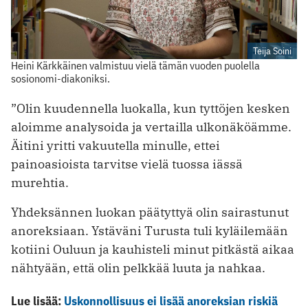
Teija Soini
Heini Kärkkäinen valmistuu vielä tämän vuoden puolella
sosionomi-diakoniksi.
”Olin kuudennella luokalla, kun tyttöjen kesken
aloimme analysoida ja vertailla ulkonäköämme.
Äitini yritti vakuutella minulle, ettei
painoasioista tarvitse vielä tuossa iässä
murehtia.
Yhdeksännen luokan päätyttyä olin sairastunut
anoreksiaan. Ystäväni Turusta tuli kyläilemään
kotiini Ouluun ja kauhisteli minut pitkästä aikaa
nähtyään, että olin pelkkää luuta ja nahkaa.
Lue lisää:
Uskonnollisuus ei lisää anoreksian riskiä