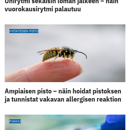
Unirytmi sekaisin loman jälkeen – näin
vuorokausirytmi palautuu
HYÖNTEISEN PISTO
Ampiaisen pisto – näin hoidat pistoksen
ja tunnistat vakavan allergisen reaktion
PUNKKI