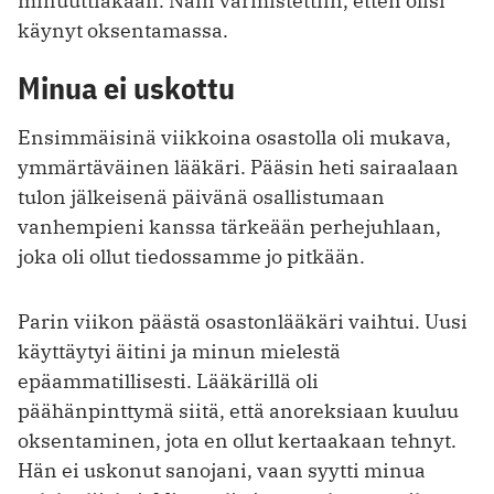
minuuttiakaan. Näin varmistettiin, etten olisi
käynyt oksentamassa.
Minua ei uskottu
Ensimmäisinä viikkoina osastolla oli mukava,
ymmärtäväinen lääkäri. Pääsin heti sairaalaan
tulon jälkeisenä päivänä osallistumaan
vanhempieni kanssa tärkeään perhejuhlaan,
joka oli ollut tiedossamme jo pitkään.
Parin viikon päästä osastonlääkäri vaihtui. Uusi
käyttäytyi äitini ja minun mielestä
epäammatillisesti. Lääkärillä oli
päähänpinttymä siitä, että anoreksiaan kuuluu
oksentaminen, jota en ollut kertaakaan tehnyt.
Hän ei uskonut sanojani, vaan syytti minua