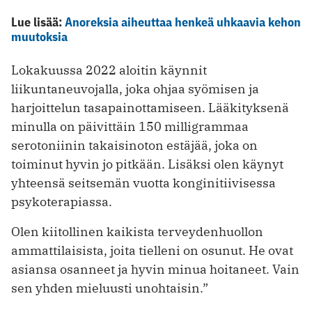
Lue lisää:
Anoreksia aiheuttaa henkeä uhkaavia kehon
muutoksia
Lokakuussa 2022 aloitin käynnit
liikuntaneuvojalla, joka ohjaa syömisen ja
harjoittelun tasapainottamiseen. Lääkityksenä
minulla on päivittäin 150 milligrammaa
serotoniinin takaisinoton estäjää, joka on
toiminut hyvin jo pitkään. Lisäksi olen käynyt
yhteensä seitsemän vuotta konginitiivisessa
psykoterapiassa.
Olen kiitollinen kaikista terveydenhuollon
ammattilaisista, joita tielleni on osunut. He ovat
asiansa osanneet ja hyvin minua hoitaneet. Vain
sen yhden mieluusti unohtaisin.”