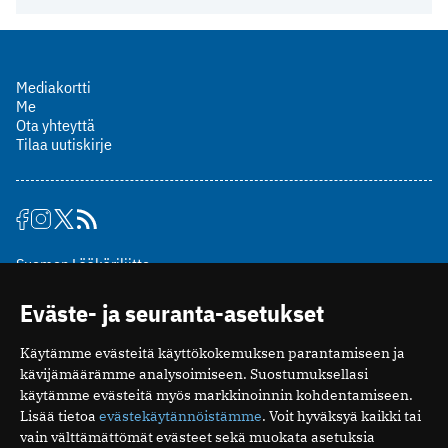
Mediakortti
Me
Ota yhteyttä
Tilaa uutiskirje
Suomen Lääkäriliitto
Mäkelänkatu 2, PL 49
Eväste- ja seuranta-asetukset
00510 Helsinki
puh. (09) 393 091
Käytämme evästeitä käyttökokemuksen parantamiseen ja
toimitus@potilaanlaakarilehti.fi
kävijämäärämme analysoimiseen. Suostumuksellasi
käytämme evästeitä myös markkinoinnin kohdentamiseen.
ISSN 2323-9476
Lisää tietoa
evästekäytännöistämme
. Voit hyväksyä kaikki tai
vain välttämättömät evästeet sekä muokata asetuksia