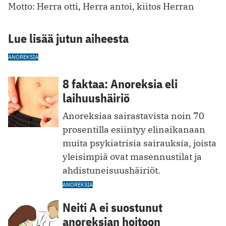
Motto: Herra otti, Herra antoi, kiitos Herran
Lue lisää jutun aiheesta
ANOREKSIA
8 faktaa: Anoreksia eli
laihuushäiriö
Anoreksiaa sairastavista noin 70
prosentilla esiintyy elinaikanaan
muita psykiatrisia sairauksia, joista
yleisimpiä ovat masennustilat ja
ahdistuneisuushäiriöt.
ANOREKSIA
Neiti A ei suostunut
anoreksian hoitoon