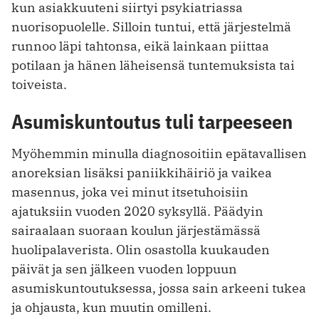
kun asiakkuuteni siirtyi psykiatriassa
nuorisopuolelle. Silloin tuntui, että järjestelmä
runnoo läpi tahtonsa, eikä lainkaan piittaa
potilaan ja hänen läheisensä tuntemuksista tai
toiveista.
Asumiskuntoutus tuli tarpeeseen
Myöhemmin minulla diagnosoitiin epätavallisen
anoreksian lisäksi paniikkihäiriö ja vaikea
masennus, joka vei minut itsetuhoisiin
ajatuksiin vuoden 2020 syksyllä. Päädyin
sairaalaan suoraan koulun järjestämässä
huolipalaverista. Olin osastolla kuukauden
päivät ja sen jälkeen vuoden loppuun
asumiskuntoutuksessa, jossa sain arkeeni tukea
ja ohjausta, kun muutin omilleni.