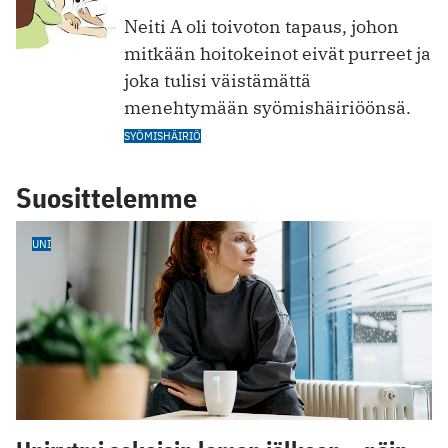
Neiti A oli toivoton tapaus, johon
mitkään hoitokeinot eivät purreet ja
joka tulisi väistämättä
menehtymään syömishäiriöönsä.
SYÖMISHÄIRIÖ
Suosittelemme
UNI