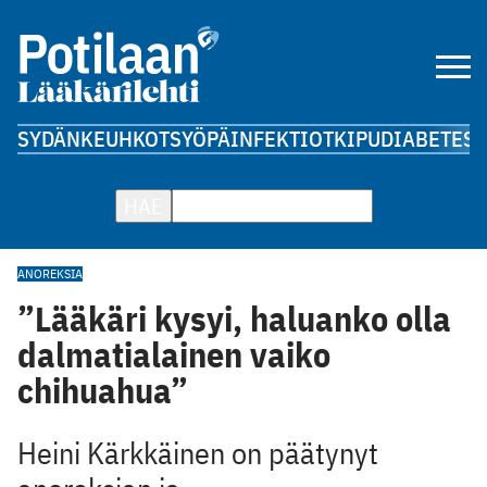
SYDÄN
KEUHKOT
SYÖPÄ
INFEKTIOT
KIPU
DIABETES
A
HAE
ANOREKSIA
”Lääkäri kysyi, haluanko olla
dalmatialainen vaiko
chihuahua”
Heini Kärkkäinen on päätynyt