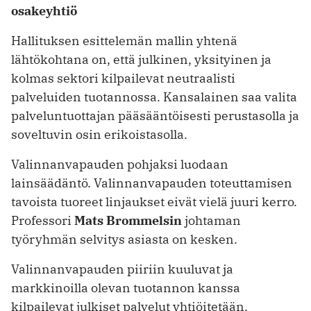
osakeyhtiö
Hallituksen esittelemän mallin yhtenä
lähtökohtana on, että julkinen, yksityinen ja
kolmas sektori kilpailevat neutraalisti
palveluiden tuotannossa. Kansalainen saa valita
palveluntuottajan pääsääntöisesti perustasolla ja
soveltuvin osin erikoistasolla.
Valinnanvapauden pohjaksi luodaan
lainsäädäntö. Valinnanvapauden toteuttamisen
tavoista tuoreet linjaukset eivät vielä juuri kerro.
Professori
Mats Brommelsin
johtaman
työryhmän selvitys asiasta on kesken.
Valinnanvapauden piiriin kuuluvat ja
markkinoilla olevan tuotannon kanssa
kilpailevat julkiset palvelut yhtiöitetään.