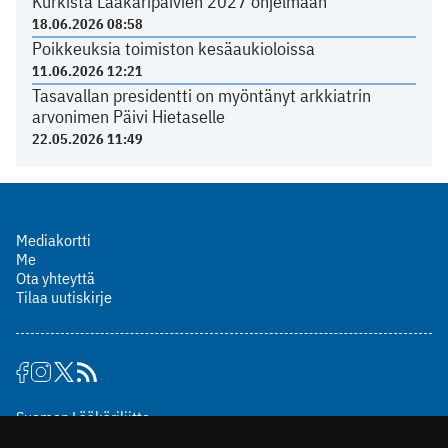
Kurkista Lääkäripäivien 2027 ohjelmaan
18.06.2026 08:58
Poikkeuksia toimiston kesäaukioloissa
11.06.2026 12:21
Tasavallan presidentti on myöntänyt arkkiatrin
arvonimen Päivi Hietaselle
22.05.2026 11:49
Mediakortti
Me
Ota yhteyttä
Tilaa uutiskirje
Suomen Lääkäriliitto
Mäkelänkatu 2, PL 49