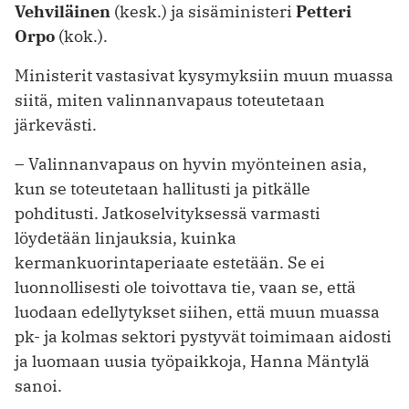
Vehviläinen
(kesk.) ja sisäministeri
Petteri
Orpo
(kok.).
Ministerit vastasivat kysymyksiin muun muassa
siitä, miten valinnanvapaus toteutetaan
järkevästi.
– Valinnanvapaus on hyvin myönteinen asia,
kun se toteutetaan hallitusti ja pitkälle
pohditusti. Jatkoselvityksessä varmasti
löydetään linjauksia, kuinka
kermankuorintaperiaate estetään. Se ei
luonnollisesti ole toivottava tie, vaan se, että
luodaan edellytykset siihen, että muun muassa
pk- ja kolmas sektori pystyvät toimimaan aidosti
ja luomaan uusia työpaikkoja, Hanna Mäntylä
sanoi.