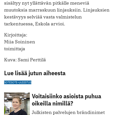
sisältyy nyt yllättävän pitkälle meneviä
muutoksia marraskuun linjauksiin. Linjauksien
kestävyys selviää vasta valmistelun
tarkentuessa, Eskola arvioi.
Kirjoittaja:
Miia Soininen
toimittaja
Kuva: Sami Perttilä
Lue lisää jutun aiheesta
SOTE
SOTE-UUDISTUS
Voitaisiinko asioista puhua
oikeilla nimillä?
Julkisten palvelujen brändinimet