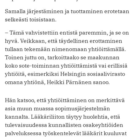
Samalla järjestäminen ja tuottaminen erotetaan
selkeästi toisistaan.
– Tämä vahvistettiin entistä paremmin, ja se on
hyvä. Veikkaan, että täydellinen erottaminen
tullaan tekemään nimenomaan yhtiöittämällä.
Toinen juttu on, tarkoittaako se maakunnan
koko sote-toiminnan yhtiöittämistä vai erillisiä
yhtiöitä, esimerkiksi Helsingin sosiaalivirasto
omana yhtiönä, Heikki Pärnänen sanoo.
Hän katsoo, että yhtiöittäminen on merkittävä
asia muun muassa sopimusjärjestelmän
kannalta. Lääkäriliiton täytyy huolehtia, että
tulevaisuudessa kunnallisten osakeyhtiöiden
palveluksessa työskentelevät lääkärit kuuluvat