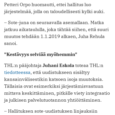
Petteri Orpo huomautti, ettei hallitus luo
järjestelmää, jolla on taloudellisesti kylki auki.
– Sote-juna on seuraavalla asemallaan. Matka
jatkuu aikataululla, joka tähtää siihen, että suuri
muutos tehdään 1.1.2019 alkaen, Juha Rehula
sanoi.
"Kestävyys selviää myöhemmin"
THL:n pääjohtaja
Juhani Eskola
toteaa THL:n
tiedotteessa
, että uudistukseen sisältyy
kansainvälisestikin katsoen isoja muutoksia.
Tällaisia ovat esimerkiksi järjestämisvastuun
mittava keskittäminen, pitkälle viety integraatio
ja julkisen palvelutuotannon yhtiöittäminen.
– Hallituksen sote-uudistuksen linjauksiin