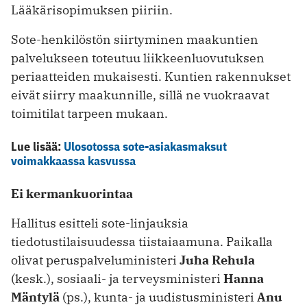
Lääkärisopimuksen piiriin.
Sote-henkilöstön siirtyminen maakuntien
palvelukseen toteutuu liikkeenluovutuksen
periaatteiden mukaisesti. Kuntien rakennukset
eivät siirry maakunnille, sillä ne vuokraavat
toimitilat tarpeen mukaan.
Lue lisää:
Ulosotossa sote-asiakasmaksut
voimakkaassa kasvussa
Ei kermankuorintaa
Hallitus esitteli sote-linjauksia
tiedotustilaisuudessa tiistaiaamuna. Paikalla
olivat peruspalveluministeri
Juha Rehula
(kesk.), sosiaali- ja terveysministeri
Hanna
Mäntylä
(ps.), kunta- ja uudistusministeri
Anu