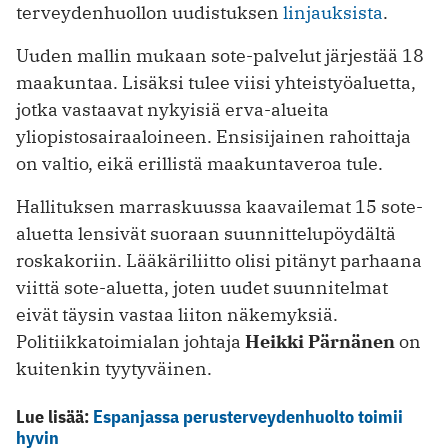
terveydenhuollon uudistuksen
linjauksista
.
Uuden mallin mukaan sote-palvelut järjestää 18
maakuntaa. Lisäksi tulee viisi yhteistyöaluetta,
jotka vastaavat nykyisiä erva-alueita
yliopistosairaaloineen. Ensisijainen rahoittaja
on valtio, eikä erillistä maakuntaveroa tule.
Hallituksen marraskuussa kaavailemat 15 sote-
aluetta lensivät suoraan suunnittelupöydältä
roskakoriin. Lääkäriliitto olisi pitänyt parhaana
viittä sote-aluetta, joten uudet suunnitelmat
eivät täysin vastaa liiton näkemyksiä.
Politiikkatoimialan johtaja
Heikki Pärnänen
on
kuitenkin tyytyväinen.
Lue lisää:
Espanjassa perusterveydenhuolto toimii
hyvin