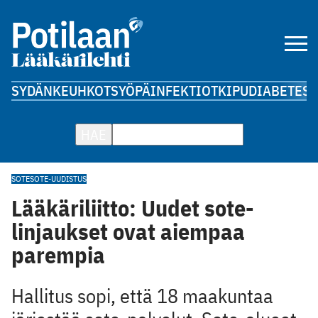
SYDÄN
KEUHKOT
SYÖPÄ
INFEKTIOT
KIPU
DIABETES
A
HAE
SOTE
SOTE-UUDISTUS
Lääkäriliitto: Uudet sote-
linjaukset ovat aiempaa
parempia
Hallitus sopi, että 18 maakuntaa