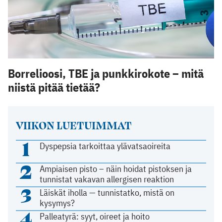
Borrelioosi, TBE ja punkkirokote – mitä
niistä pitää tietää?
VIIKON LUETUIMMAT
1
Dyspepsia tarkoittaa ylävatsaoireita
2
Ampiaisen pisto – näin hoidat pistoksen ja
tunnistat vakavan allergisen reaktion
3
Läiskät iholla — tunnistatko, mistä on
kysymys?
4
Palleatyrä: syyt, oireet ja hoito