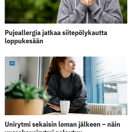
Pujoallergia jatkaa siitepölykautta
loppukesään
UNI
Unirytmi sekaisin loman jälkeen – näin