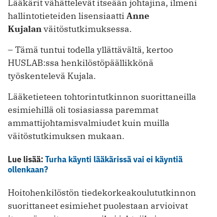
Lääkärit vähättelevät itseään johtajina, ilmeni
hallintotieteiden lisensiaatti
Anne
Kujalan
väitöstutkimuksessa.
– Tämä tuntui todella yllättävältä, kertoo
HUSLAB:ssa henkilöstöpäällikkönä
työskentelevä Kujala.
Lääketieteen tohtorintutkinnon suorittaneilla
esimiehillä oli tosiasiassa paremmat
ammattijohtamisvalmiudet kuin muilla
väitöstutkimuksen mukaan.
Lue lisää:
Turha käynti lääkärissä vai ei käyntiä
ollenkaan?
Hoitohenkilöstön tiedekorkeakoulututkinnon
suorittaneet esimiehet puolestaan arvioivat