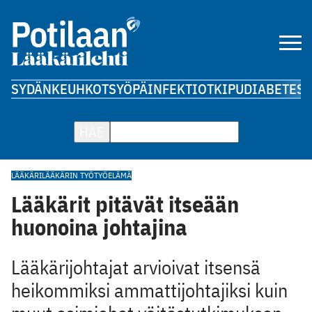
SYDÄN
KEUHKOT
SYÖPÄ
INFEKTIOT
KIPU
DIABETES
A
HAE
LÄÄKÄRI
LÄÄKÄRIN TYÖ
TYÖELÄMÄ
Lääkärit pitävät itseään
huonoina johtajina
Lääkärijohtajat arvioivat itsensä
heikommiksi ammattijohtajiksi kuin