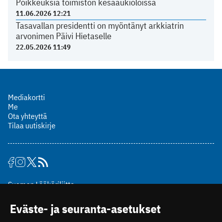
Poikkeuksia toimiston kesäaukioloissa
11.06.2026 12:21
Tasavallan presidentti on myöntänyt arkkiatrin
arvonimen Päivi Hietaselle
22.05.2026 11:49
Mediakortti
Me
Ota yhteyttä
Tilaa uutiskirje
Suomen Lääkäriliitto
Mäkelänkatu 2, PL 49
Eväste- ja seuranta-asetukset
00510 Helsinki
puh. (09) 393 091