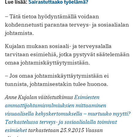
Lue lisää:
Sairastuttaako työelämä?
– Tätä tietoa hyödyntämällä voidaan
kohdennetusti parantaa terveys- ja sosiaalialan
johtamista.
Kujalan mukaan sosiaali- ja terveysalalla
tarvitaan esimiehiä, jotka pystyvät säätelemään
omaa johtamiskäyttäytymistään.
– Jos omaa johtamiskäyttäytymistään ei
tunnista, johtamisestakin tulee huonoa.
Anne Kujalan väitöstutkimus
Esimiesten
ammattijohtamisvalmiuksien mittaaminen
visuaalisella kehyskertomuksella – murtuuko myytti?
Tarkastelussa terveys- ja sosiaalialalla toimivat
esimiehet
tarkastetaan 25.9.2015 Vaasan