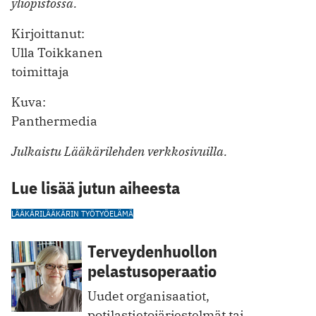
yliopistossa.
Kirjoittanut:
Ulla Toikkanen
toimittaja
Kuva:
Panthermedia
Julkaistu Lääkärilehden verkkosivuilla.
Lue lisää jutun aiheesta
LÄÄKÄRI
LÄÄKÄRIN TYÖ
TYÖELÄMÄ
Terveydenhuollon
pelastusoperaatio
Uudet organisaatiot,
potilastietojärjestelmät tai