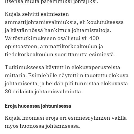
itsensä muita paremmiksi johtajiksi.
Kujala selvitti esimiesten
ammattijohtamisvalmiuksia, eli koulutuksessa
ja käytännössä hankittuja johtamistaitoja.
Väitöstutkimukseen osallistui yli 400
opistoasteen, ammattikorkeakoulun ja
tiedekorkeakoulun suorittanutta esimiestä.
Tutkimuksessa käytettiin elokuvaperusteista
mittaria. Esimiehille näytettiin tauotettu elokuva
johtamisesta, ja heidän piti tunnistaa elokuvasta
30 erilaista johtamisvalmiutta.
Eroja huonossa johtamisessa
Kujala huomasi eroja eri esimiesryhmien välillä
myös huonossa johtamisessa.