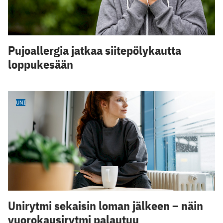
Pujoallergia jatkaa siitepölykautta
loppukesään
UNI
Unirytmi sekaisin loman jälkeen – näin
vuorokausirytmi palautuu