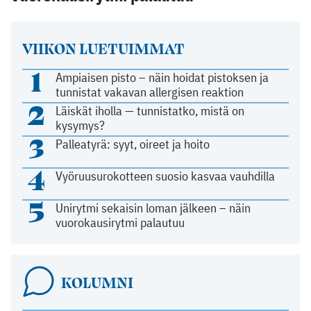
VIIKON LUETUIMMAT
1
Ampiaisen pisto – näin hoidat pistoksen ja
tunnistat vakavan allergisen reaktion
2
Läiskät iholla — tunnistatko, mistä on
kysymys?
3
Palleatyrä: syyt, oireet ja hoito
4
Vyöruusurokotteen suosio kasvaa vauhdilla
5
Unirytmi sekaisin loman jälkeen – näin
vuorokausirytmi palautuu
KOLUMNI