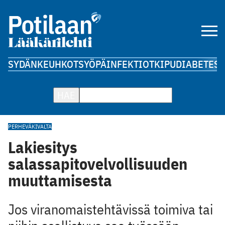
SYDÄN
KEUHKOT
SYÖPÄ
INFEKTIOT
KIPU
DIABETES
A
HAE
PERHEVÄKIVALTA
Lakiesitys
salassapitovelvollisuuden
muuttamisesta
Jos viranomaistehtävissä toimiva tai