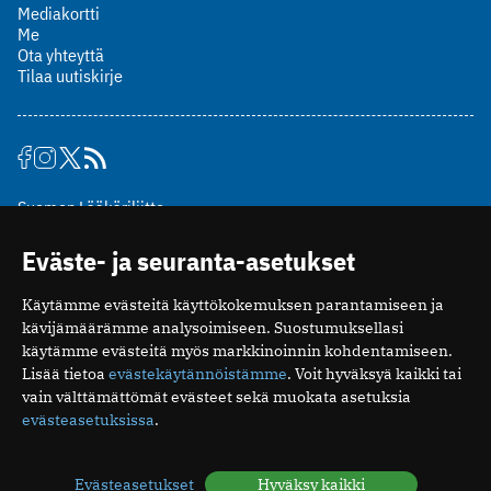
Mediakortti
Me
Ota yhteyttä
Tilaa uutiskirje
Suomen Lääkäriliitto
Mäkelänkatu 2, PL 49
Eväste- ja seuranta-asetukset
00510 Helsinki
puh. (09) 393 091
Käytämme evästeitä käyttökokemuksen parantamiseen ja
toimitus@potilaanlaakarilehti.fi
kävijämäärämme analysoimiseen. Suostumuksellasi
käytämme evästeitä myös markkinoinnin kohdentamiseen.
ISSN 2323-9476
Lisää tietoa
evästekäytännöistämme
. Voit hyväksyä kaikki tai
vain välttämättömät evästeet sekä muokata asetuksia
evästeasetuksissa
.
Evästeasetukset
Hyväksy kaikki