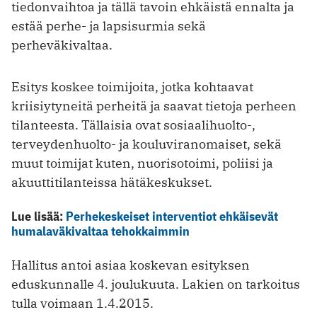
tiedonvaihtoa ja tällä tavoin ehkäistä ennalta ja
estää perhe- ja lapsisurmia sekä
perheväkivaltaa.
Esitys koskee toimijoita, jotka kohtaavat
kriisiytyneitä perheitä ja saavat tietoja perheen
tilanteesta. Tällaisia ovat sosiaalihuolto-,
terveydenhuolto- ja kouluviranomaiset, sekä
muut toimijat kuten, nuorisotoimi, poliisi ja
akuuttitilanteissa hätäkeskukset.
Lue lisää:
Perhekeskeiset interventiot ehkäisevät
humalaväkivaltaa tehokkaimmin
Hallitus antoi asiaa koskevan esityksen
eduskunnalle 4. joulukuuta. Lakien on tarkoitus
tulla voimaan 1.4.2015.