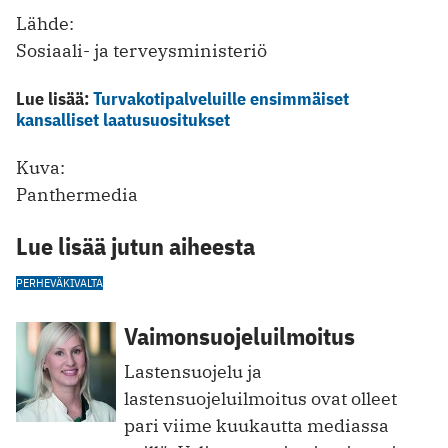
Lähde:
Sosiaali- ja terveysministeriö
Lue lisää:
Turvakotipalveluille ensimmäiset
kansalliset laatusuositukset
Kuva:
Panthermedia
Lue lisää jutun aiheesta
PERHEVÄKIVALTA
Vaimonsuojeluilmoitus
Lastensuojelu ja
lastensuojeluilmoitus ovat olleet
pari viime kuukautta mediassa