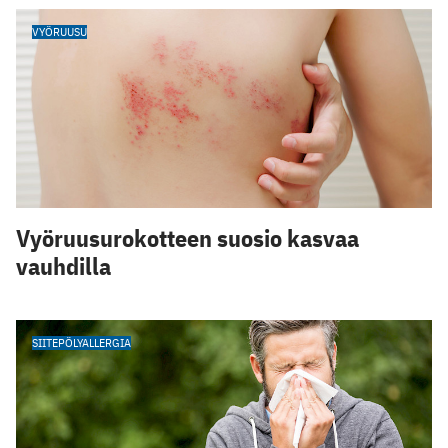
VYÖRUUSU
Vyöruusurokotteen suosio kasvaa
vauhdilla
SIITEPÖLYALLERGIA