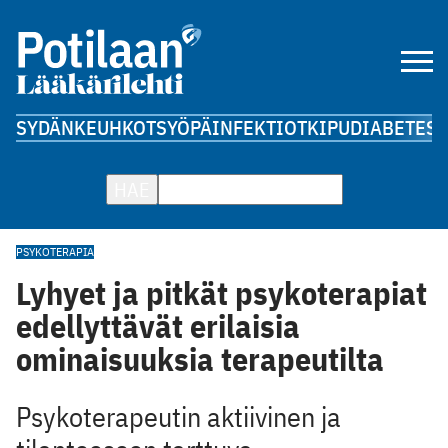
SYDÄN
KEUHKOT
SYÖPÄ
INFEKTIOT
KIPU
DIABETES
A
HAE
PSYKOTERAPIA
Lyhyet ja pitkät psykoterapiat
edellyttävät erilaisia
ominaisuuksia terapeutilta
Psykoterapeutin aktiivinen ja