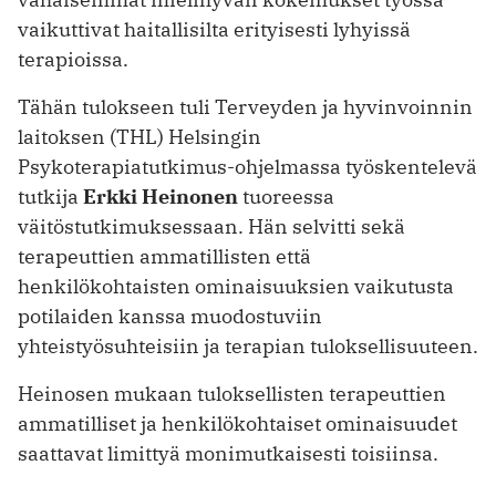
vaikuttivat haitallisilta erityisesti lyhyissä
terapioissa.
Tähän tulokseen tuli Terveyden ja hyvinvoinnin
laitoksen (THL) Helsingin
Psykoterapiatutkimus-ohjelmassa työskentelevä
tutkija
Erkki Heinonen
tuoreessa
väitöstutkimuksessaan. Hän selvitti sekä
terapeuttien ammatillisten että
henkilökohtaisten ominaisuuksien vaikutusta
potilaiden kanssa muodostuviin
yhteistyösuhteisiin ja terapian tuloksellisuuteen.
Heinosen mukaan tuloksellisten terapeuttien
ammatilliset ja henkilökohtaiset ominaisuudet
saattavat limittyä monimutkaisesti toisiinsa.