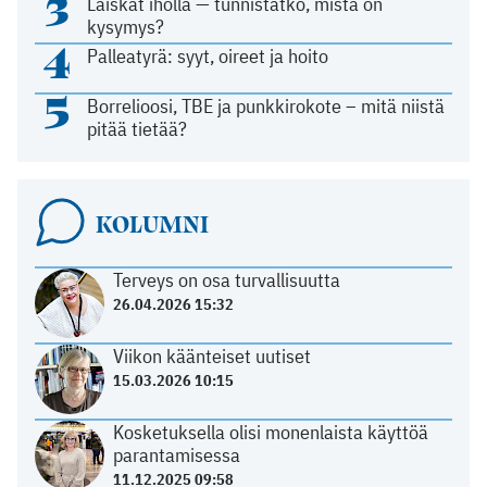
3
Läiskät iholla — tunnistatko, mistä on
kysymys?
4
Palleatyrä: syyt, oireet ja hoito
5
Borrelioosi, TBE ja punkkirokote – mitä niistä
pitää tietää?
KOLUMNI
Terveys on osa turvallisuutta
26.04.2026 15:32
Viikon käänteiset uutiset
15.03.2026 10:15
Kosketuksella olisi monenlaista käyttöä
parantamisessa
11.12.2025 09:58