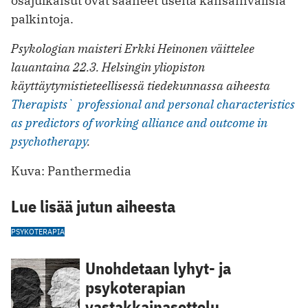
osajulkaisut ovat saaneet useita kansainvälisiä
palkintoja.
Psykologian maisteri Erkki Heinonen väittelee
lauantaina 22.3. Helsingin yliopiston
käyttäytymistieteellisessä tiedekunnassa aiheesta
Therapists` professional and personal characteristics
as predictors of working alliance and outcome in
psychotherapy
.
Kuva: Panthermedia
Lue lisää jutun aiheesta
PSYKOTERAPIA
Unohdetaan lyhyt- ja
psykoterapian
vastakkainasettelu