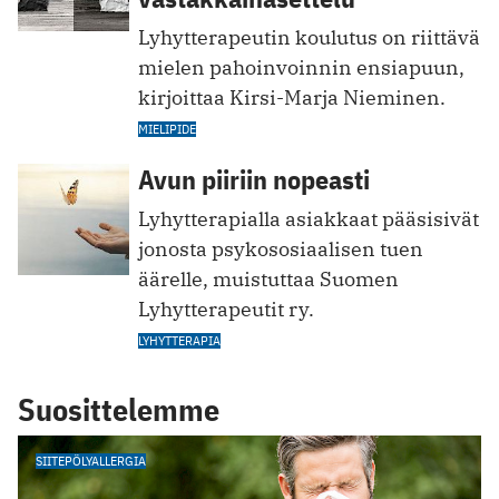
Lyhytterapeutin koulutus on riittävä
mielen pahoinvoinnin ensiapuun,
kirjoittaa Kirsi-Marja Nieminen.
MIELIPIDE
Avun piiriin nopeasti
Lyhytterapialla asiakkaat pääsisivät
jonosta psykososiaalisen tuen
äärelle, muistuttaa Suomen
Lyhytterapeutit ry.
LYHYTTERAPIA
Suosittelemme
SIITEPÖLYALLERGIA