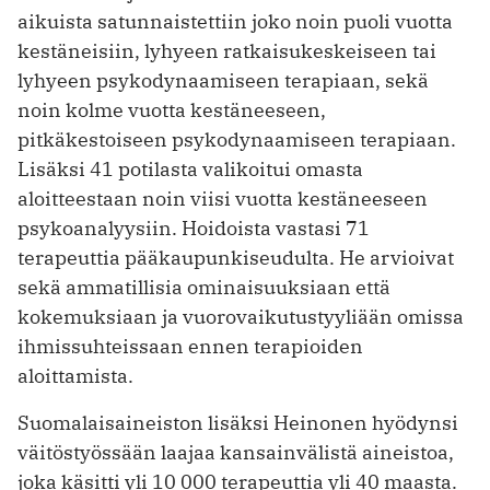
aikuista satunnaistettiin joko noin puoli vuotta
kestäneisiin, lyhyeen ratkaisukeskeiseen tai
lyhyeen psykodynaamiseen terapiaan, sekä
noin kolme vuotta kestäneeseen,
pitkäkestoiseen psykodynaamiseen terapiaan.
Lisäksi 41 potilasta valikoitui omasta
aloitteestaan noin viisi vuotta kestäneeseen
psykoanalyysiin. Hoidoista vastasi 71
terapeuttia pääkaupunkiseudulta. He arvioivat
sekä ammatillisia ominaisuuksiaan että
kokemuksiaan ja vuorovaikutustyyliään omissa
ihmissuhteissaan ennen terapioiden
aloittamista.
Suomalaisaineiston lisäksi Heinonen hyödynsi
väitöstyössään laajaa kansainvälistä aineistoa,
joka käsitti yli 10 000 terapeuttia yli 40 maasta.