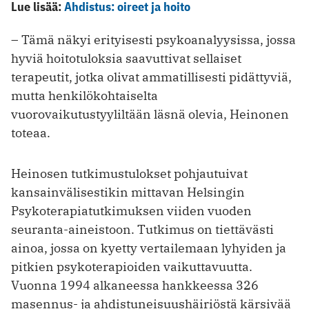
Lue lisää:
Ahdistus: oireet ja hoito
– Tämä näkyi erityisesti psykoanalyysissa, jossa
hyviä hoitotuloksia saavuttivat sellaiset
terapeutit, jotka olivat ammatillisesti pidättyviä,
mutta henkilökohtaiselta
vuorovaikutustyyliltään läsnä olevia, Heinonen
toteaa.
Heinosen tutkimustulokset pohjautuivat
kansainvälisestikin mittavan Helsingin
Psykoterapiatutkimuksen viiden vuoden
seuranta-aineistoon. Tutkimus on tiettävästi
ainoa, jossa on kyetty vertailemaan lyhyiden ja
pitkien psykoterapioiden vaikuttavuutta.
Vuonna 1994 alkaneessa hankkeessa 326
masennus- ja ahdistuneisuushäiriöstä kärsivää