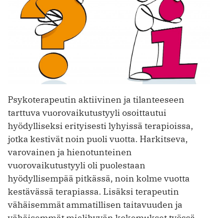
Psykoterapeutin aktiivinen ja tilanteeseen
tarttuva vuorovaikutustyyli osoittautui
hyödylliseksi erityisesti lyhyissä terapioissa,
jotka kestivät noin puoli vuotta. Harkitseva,
varovainen ja hienotunteinen
vuorovaikutustyyli oli puolestaan
hyödyllisempää pitkässä, noin kolme vuotta
kestävässä terapiassa. Lisäksi terapeutin
vähäisemmät ammatillisen taitavuuden ja
vähäisemmät mielihyvän kokemukset työssä