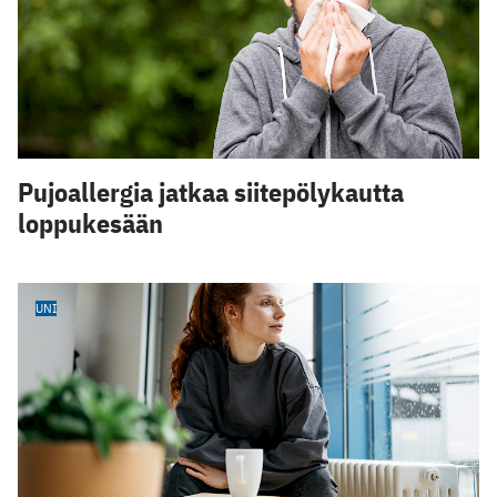
Pujoallergia jatkaa siitepölykautta
loppukesään
UNI