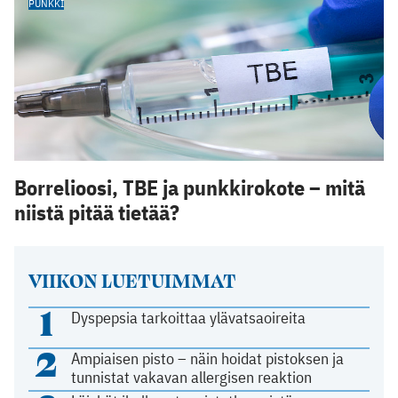
PUNKKI
Borrelioosi, TBE ja punkkirokote – mitä
niistä pitää tietää?
VIIKON LUETUIMMAT
1
Dyspepsia tarkoittaa ylävatsaoireita
2
Ampiaisen pisto – näin hoidat pistoksen ja
tunnistat vakavan allergisen reaktion