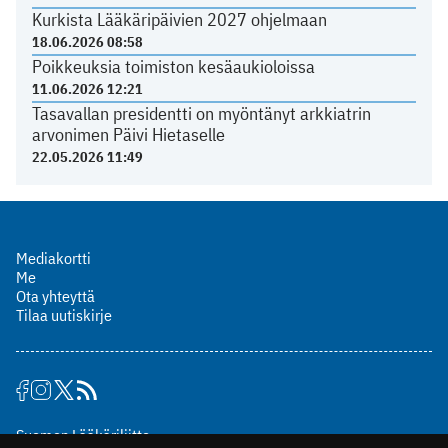
Kurkista Lääkäripäivien 2027 ohjelmaan
18.06.2026 08:58
Poikkeuksia toimiston kesäaukioloissa
11.06.2026 12:21
Tasavallan presidentti on myöntänyt arkkiatrin
arvonimen Päivi Hietaselle
22.05.2026 11:49
Mediakortti
Me
Ota yhteyttä
Tilaa uutiskirje
Suomen Lääkäriliitto