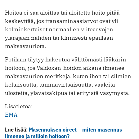
Hoitoa ei saa aloittaa tai aloitettu hoito pitää
keskeyttää, jos transaminaasiarvot ovat yli
kolminkertaiset normaalien viitearvojen
ylärajaan nähden tai kliinisesti epäillään
maksavauriota.
Potilaan täytyy hakeutua välittömästi lääkärin
hoitoon, jos Valdoxan-hoidon aikana ilmenee
maksavaurion merkkejä, kuten ihon tai silmien
keltaisuutta, tummavirtsaisuutta, vaaleita
ulosteita, ylävatsakipua tai erityistä väsymystä.
Lisätietoa:
EMA
Lue lisää:
Masennuksen oireet – miten masennus
ilmenee ja milloin hoitoon?