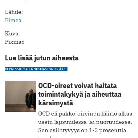
Lähde:
Fimea
Kuva:
Pixmac
Lue lisää jutun aiheesta
DEPRESSIO
MASENNUS
MASENNUSLÄÄKE
OCD-oireet voivat haitata
toimintakykyä ja aiheuttaa
kärsimystä
OCD eli pakko-oireinen häiriö alkaa
usein lapsuudessa tai nuoruudessa.
Sen esiintyvyys on 1-3 prosenttia