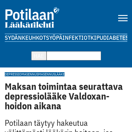
SYDÄN
KEUHKOT
SYÖPÄ
INFEKTIOT
KIPU
DIABETES
A
HAE
DEPRESSIO
MASENNUS
MASENNUSLÄÄKE
Maksan toimintaa seurattava
depressiolääke Valdoxan-
hoidon aikana
Potilaan täytyy hakeutua