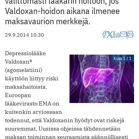
välittömästi lääkärin hoitoon, jos
Valdoxan-hoidon aikana ilmenee
maksavaurion merkkejä.
29.9.2014 10.30
Depressiolääke
Kuva 1 / 1
Valdoxan®
(agomelatiini)
käyttöön liittyy riski
maksahaitoista.
Euroopan
lääkevirasto EMA on
kuitenkin arviossaan
todennut, että Valdoxanin hyödyt ovat riskejä
suuremmat. Uusissa ohjeissa tähdennetään
maksan toiminnan seuraamista säännöllisesti