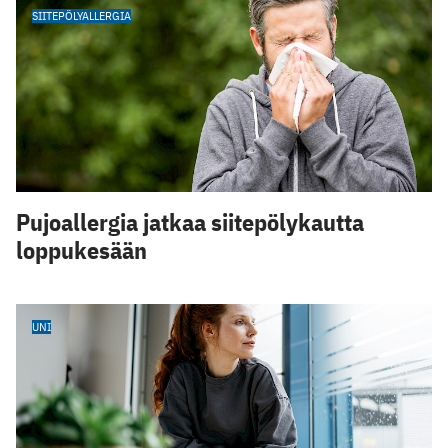
SIITEPÖLYALLERGIA
Pujoallergia jatkaa siitepölykautta
loppukesään
UNI