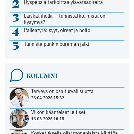
2
Dyspepsia tarkoittaa ylävatsaoireita
3
Läiskät iholla — tunnistatko, mistä on
kysymys?
4
Palleatyrä: syyt, oireet ja hoito
5
Tunnista punkin pureman jälki
KOLUMNI
Terveys on osa turvallisuutta
26.04.2026 15:32
Viikon käänteiset uutiset
15.03.2026 10:15
Kosketuksella olisi monenlaista käyttöä