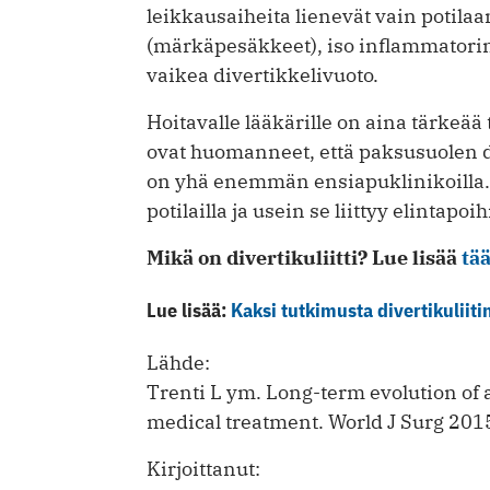
leikkausaiheita lienevät vain potilaa
(märkäpesäkkeet), iso inflammatori
vaikea divertikkelivuoto.
Hoitavalle lääkärille on aina tärkeää
ovat huomanneet, että paksusuolen div
on yhä enemmän ensiapuklinikoilla. 
potilailla ja usein se liittyy elintapoi
Mikä on divertikuliitti? Lue lisää
tää
Lue lisää:
Kaksi tutkimusta divertikuliiti
Lähde:
Trenti L ym. Long-term evolution of ac
medical treatment. World J Surg 20
Kirjoittanut: