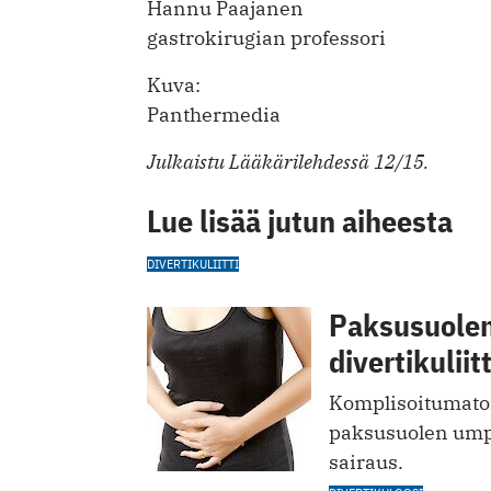
Hannu Paajanen
gastrokirugian professori
Kuva:
Panthermedia
Julkaistu Lääkärilehdessä 12/15.
Lue lisää jutun aiheesta
DIVERTIKULIITTI
Paksusuolen
divertikuliitt
Komplisoitumaton 
paksusuolen umpi
sairaus.