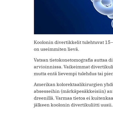
Koolonin divertikkelit tulehtuvat 15–
on useimmiten lievä.
Vatsan tietokonetomografia auttaa di
arvioinnissa. Vaikeimmat divertikuli
mutta entä lievempi tulehdus tai pi
Amerikan kolorektaali­kirurgien yhdi
absesseihin (märkäpesäkkeisiin) anti
dreenillä. Varmaa tietoa ei kuitenkaa
jälkeen koolonin divertikuliitti uusii.