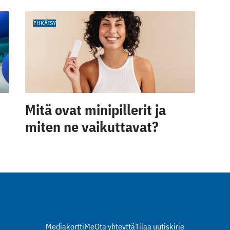
EHKÄISY
Mitä ovat minipillerit ja
miten ne vaikuttavat?
Mediakortti
Me
Ota yhteyttä
Tilaa uutiskirje