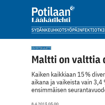
SYDÄN
KEUHKOT
SYÖPÄ
INFEKTIOT
KI
DIVERTIKULIITTI
Maltti on valttia 
Kaiken kaikkiaan 15 % divert
aikana ja vaikeista vain 3,4 
ensimmäisen seurantavuode
8.4.2015 05.00