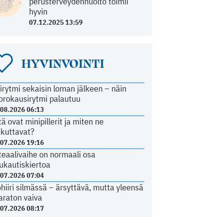
perusterveydenhuolto toimii
hyvin
07.12.2025 13:59
HYVINVOINTI
irytmi sekaisin loman jälkeen – näin
orokausirytmi palautuu
.08.2026 06:13
tä ovat minipillerit ja miten ne
ikuttavat?
.07.2026 19:16
teaalivaihe on normaali osa
ukautiskiertoa
.07.2026 07:04
ohiiri silmässä – ärsyttävä, mutta yleensä
araton vaiva
.07.2026 08:17