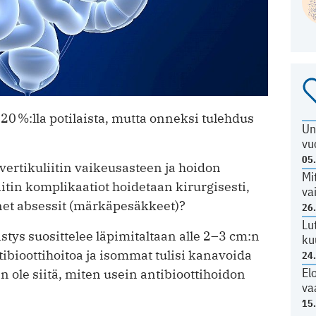
20 %:lla potilaista, mutta onneksi tulehdus
Un
vu
05
vertikuliitin vaikeusasteen ja hoidon
Mi
itin komplikaatiot hoidetaan kirurgisesti,
va
enet absessit (märkäpesäkkeet)?
26
Lu
stys suosittelee läpimitaltaan alle 2–3 cm:n
ku
bioottihoitoa ja isommat tulisi kanavoida
24
El
n ole siitä, miten usein ­antibioottihoidon
va
15