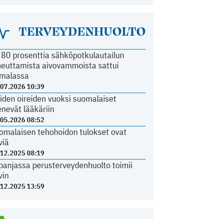
TERVEYDENHUOLTO
i 80 prosenttia sähköpotkulautailun
heuttamista aivovammoista sattui
malassa
.07.2026 10:39
iden oireiden vuoksi suomalaiset
nevät lääkäriin
.05.2026 08:52
omalaisen tehohoidon tulokset ovat
viä
.12.2025 08:19
panjassa perusterveydenhuolto toimii
vin
.12.2025 13:59