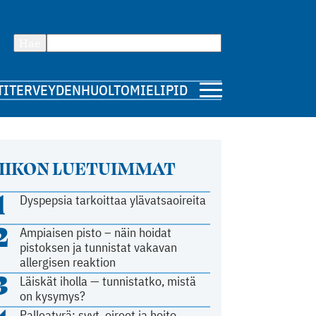
Hae
TI
TERVEYDENHUOLTO
MIELIPIDE
IIKON LUETUIMMAT
1
Dyspepsia tarkoittaa ylävatsaoireita
2
Ampiaisen pisto – näin hoidat
pistoksen ja tunnistat vakavan
allergisen reaktion
3
Läiskät iholla — tunnistatko, mistä
on kysymys?
Palleatyrä: syyt, oireet ja hoito