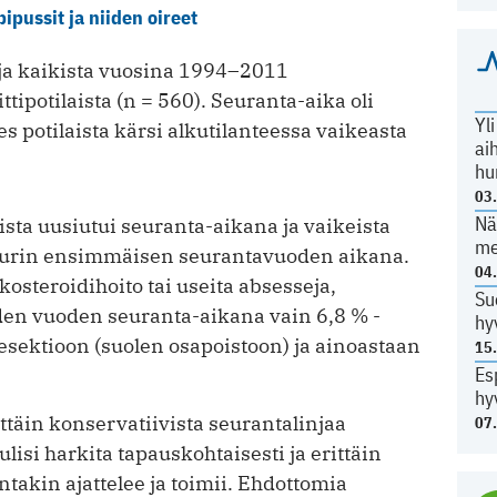
ipussit ja niiden oireet
toja kaikista vuosina 1994–2011
ti­potilaista (n = 560). Seuranta-aika oli
Yl
es potilaista kärsi alkutilanteessa vaikeasta
ai
hu
03
Nä
ista uusiutui seuranta-aikana ja vaikeista
me
 suurin ensimmäisen seurantavuoden aikana.
04
ikosteroidihoito tai useita absesseja,
Su
iden vuoden seuranta-aikana vain 6,8 % ­
hy
resektioon (suolen osapoistoon) ja ainoastaan
15
Es
hy
ttäin konservatiivista seurantalinjaa
07
ulisi harkita tapauskohtaisesti ja erittäin
takin ajattelee ja toimii. Ehdottomia