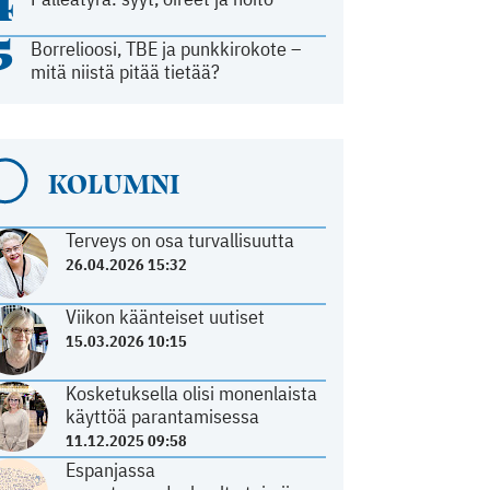
4
5
Borrelioosi, TBE ja punkkirokote –
mitä niistä pitää tietää?
KOLUMNI
Terveys on osa turvallisuutta
26.04.2026 15:32
Viikon käänteiset uutiset
15.03.2026 10:15
Kosketuksella olisi monenlaista
käyttöä parantamisessa
11.12.2025 09:58
Espanjassa