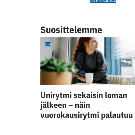
DIVERTIKULOOSI
Suosittelemme
UNI
Unirytmi sekaisin loman
jälkeen – näin
vuorokausirytmi palautuu