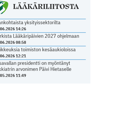
LÄÄKÄRILIITOSTA
ankohtaista yksityissektorilta
.06.2026 14:26
rkista Lääkäripäivien 2027 ohjelmaan
.06.2026 08:58
ikkeuksia toimiston kesäaukioloissa
.06.2026 12:21
savallan presidentti on myöntänyt
kkiatrin arvonimen Päivi Hietaselle
.05.2026 11:49