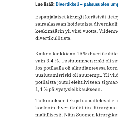
Lue lisää:
Divertikkeli – paksusuolen ump
Espanjalaiset kirurgit keräsivät tie
sairaalassaan hoidetuista divertikuliit
keskimäärin yli viisi vuotta. Viidenn
divertikuliitista.
Kaiken kaikkiaan 15 % divertikuliite
vain 3,4 %. Uusiutumisen riski oli
Jos potilaalla oli alkutilanteessa kort
uusiutumisriski oli suurempi. Yli vi
potilaista joutui elektiiviseen sigma
1,4 % päivystysleikkaukseen.
Tutkimuksen tekijät suosittelevat eri
koolonin divertikuliittiin. Kirurgiaa t
maltillisesti. Näin Suomen kirurgikun