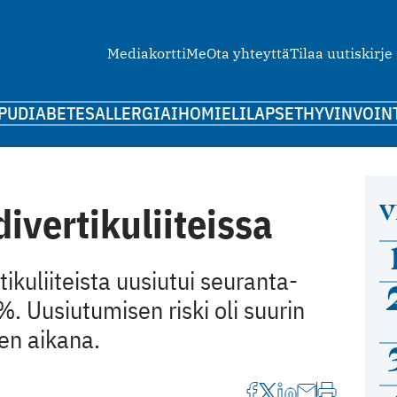
Mediakortti
Me
Ota yhteyttä
Tilaa uutiskirje
PU
DIABETES
ALLERGIA
IHO
MIELI
LAPSET
HYVINVOIN
V
divertikuliiteissa
ikuliiteista uusiutui seuranta-
%. Uusiutumisen riski oli suurin
n aikana.