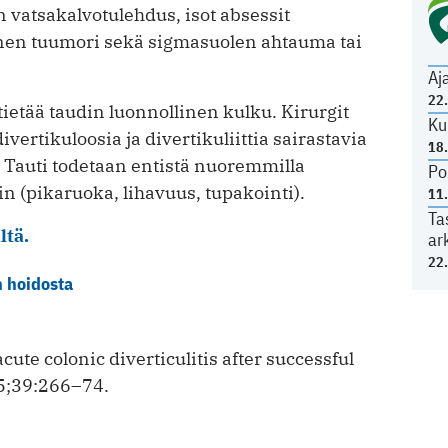
n vatsakalvotulehdus, isot absessit
nen tuumori sekä sigmasuolen ahtauma tai
Aj
22
 tietää taudin luonnollinen kulku. Kirurgit
Ku
ertikuloosia ja divertikuliittia sairastavia
18
Tauti todetaan entistä nuoremmilla
Po
hin (pikaruoka, lihavuus, ­tupakointi).
11
Ta
ltä.
ar
22
n hoidosta
ute colonic diverticulitis after successful
15;39:266–74.