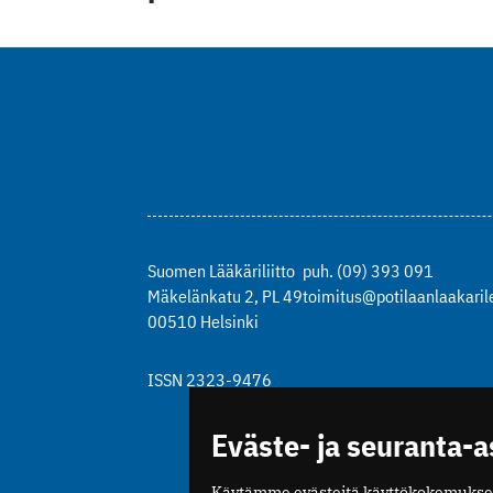
Suomen Lääkäriliitto
puh. (09) 393 091
Mäkelänkatu 2, PL 49
toimitus@potilaanlaakarile
00510 Helsinki
ISSN 2323-9476
Eväste- ja seuranta-
Käytämme evästeitä käyttökokemukse