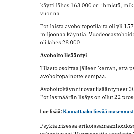
käytti lähes 163 000 eri ihmistä, m
vuonna.
Potilaista avohoitopotilaita oli yli 157
miljoonaa käyntiä. Vuodeosastohoidon 
oli lähes 28 000.
Avohoito lisääntyi
Tilasto osoittaa jälleen kerran, että
avohoitopainotteisempaa.
Avohoitokäynnit ovat lisääntyneet 30
Potilasmäärän lisäys on ollut 22 pros
Lue lisää:
Kannattaako lievää masennusta
Psykiatrisessa erikoissairaanhoidos
vähentyneet 29 prosenttia vuodesta 