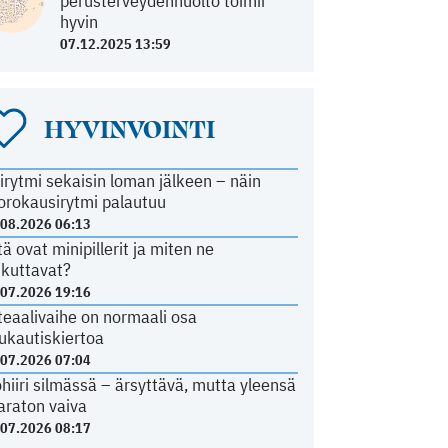
perusterveydenhuolto toimii
hyvin
07.12.2025 13:59
HYVINVOINTI
irytmi sekaisin loman jälkeen – näin
orokausirytmi palautuu
.08.2026 06:13
tä ovat minipillerit ja miten ne
ikuttavat?
.07.2026 19:16
teaalivaihe on normaali osa
ukautiskiertoa
.07.2026 07:04
ohiiri silmässä – ärsyttävä, mutta yleensä
araton vaiva
.07.2026 08:17