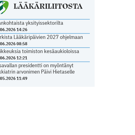
LÄÄKÄRILIITOSTA
ankohtaista yksityissektorilta
.06.2026 14:26
rkista Lääkäripäivien 2027 ohjelmaan
.06.2026 08:58
ikkeuksia toimiston kesäaukioloissa
.06.2026 12:21
savallan presidentti on myöntänyt
kkiatrin arvonimen Päivi Hietaselle
.05.2026 11:49