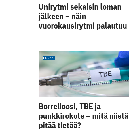
Unirytmi sekaisin loman
jälkeen – näin
vuorokausirytmi palautuu
PUNKKI
Borrelioosi, TBE ja
punkkirokote – mitä niistä
pitää tietää?