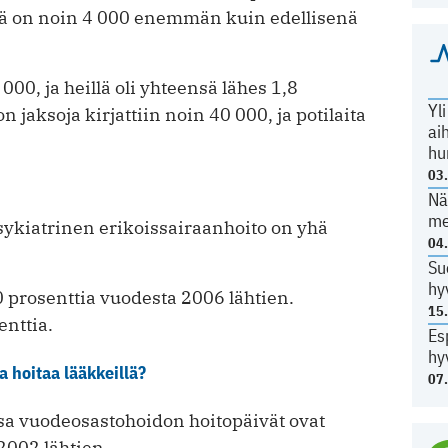
ikä on noin 4 000 enemmän kuin edellisenä
 000, ja heillä oli yhteensä lähes 1,8
Yl
jaksoja kirjattiin noin 40 000, ja potilaita
ai
hu
03
Nä
me
 psykiatrinen erikoissairaanhoito on yhä
04
Su
hy
 prosenttia vuodesta 2006 lähtien.
15
enttia.
Es
hy
 hoitaa lääkkeillä?
07
sa vuodeosastohoidon hoitopäivät ovat
2002 lähtien.