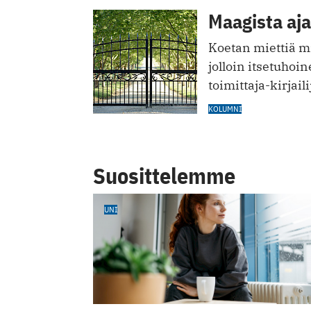
Maagista aja
Koetan miettiä mil
jolloin itsetuhoin
toimittaja-kirjail
KOLUMNI
Suosittelemme
UNI