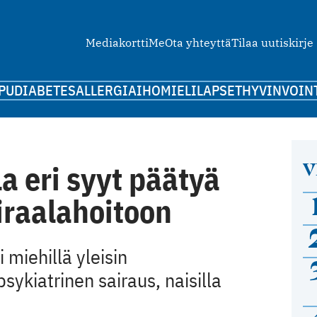
Mediakortti
Me
Ota yhteyttä
Tilaa uutiskirje
PU
DIABETES
ALLERGIA
IHO
MIELI
LAPSET
HYVINVOIN
V
la eri syyt päätyä
iraalahoitoon
 miehillä yleisin
ykiatrinen sairaus, naisilla