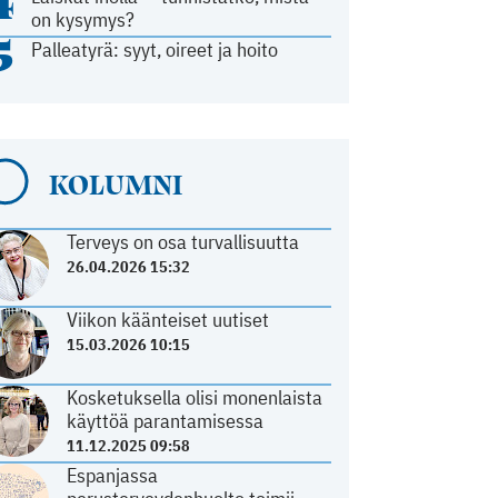
4
on kysymys?
5
Palleatyrä: syyt, oireet ja hoito
KOLUMNI
Terveys on osa turvallisuutta
26.04.2026 15:32
Viikon käänteiset uutiset
15.03.2026 10:15
Kosketuksella olisi monenlaista
käyttöä parantamisessa
11.12.2025 09:58
Espanjassa