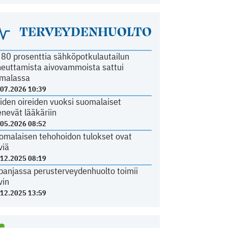
TERVEYDENHUOLTO
i 80 prosenttia sähköpotkulautailun
heuttamista aivovammoista sattui
malassa
.07.2026 10:39
iden oireiden vuoksi suomalaiset
nevät lääkäriin
.05.2026 08:52
omalaisen tehohoidon tulokset ovat
viä
.12.2025 08:19
panjassa perusterveydenhuolto toimii
vin
.12.2025 13:59