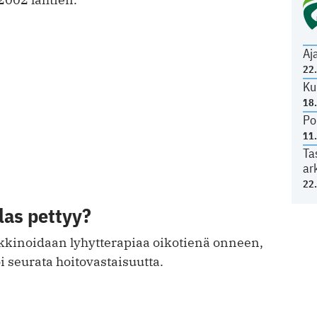
Aj
22
Ku
18
Po
11
Ta
ar
22
ilas pettyy?
rkkinoidaan lyhytterapiaa oikotienä onneen,
 seurata hoitovastaisuutta.