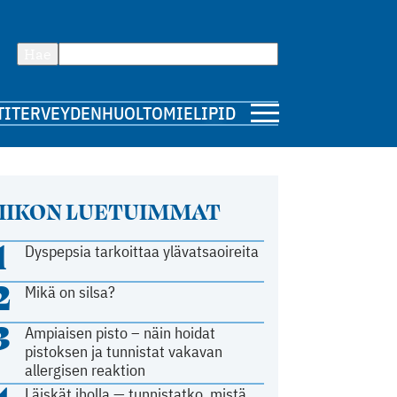
Hae
TI
TERVEYDENHUOLTO
MIELIPIDE
IIKON LUETUIMMAT
1
Dyspepsia tarkoittaa ylävatsaoireita
2
Mikä on silsa?
3
Ampiaisen pisto – näin hoidat
pistoksen ja tunnistat vakavan
allergisen reaktion
Läiskät iholla — tunnistatko, mistä