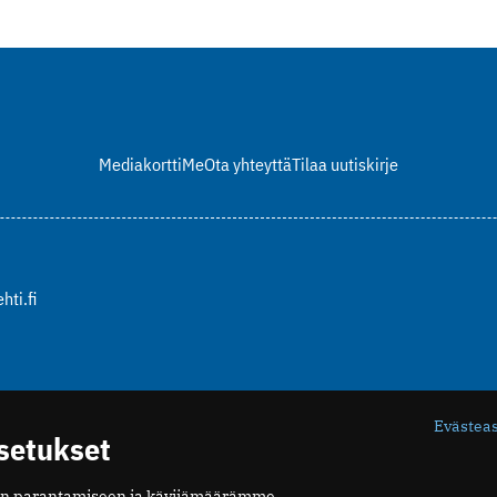
Mediakortti
Me
Ota yhteyttä
Tilaa uutiskirje
hti.fi
Evästea
asetukset
n parantamiseen ja kävijämäärämme