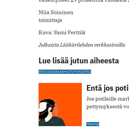
Miia Soininen
toimittaja
Kuva: Sami Perttilä
Julkaistu Lääkärilehden verkkosivuilla
Lue lisää jutun aiheesta
ERIKOISSAIRAANHOITO
PSYKIATRIA
Entä jos pot
Jos potilaille ma
pettymyksestä voi
TERAPIA