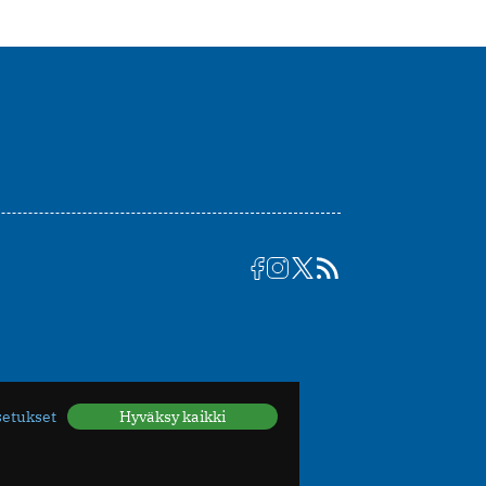
setukset
Hyväksy kaikki