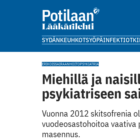
SYDÄN
KEUHKOT
SYÖPÄ
INFEKTIOT
KI
ERIKOISSAIRAANHOITO
PSYKIATRIA
Miehillä ja naisil
psykiatriseen sa
Vuonna 2012 skitsofrenia oli
vuodeosastohoitoa vaativa ps
masennus.