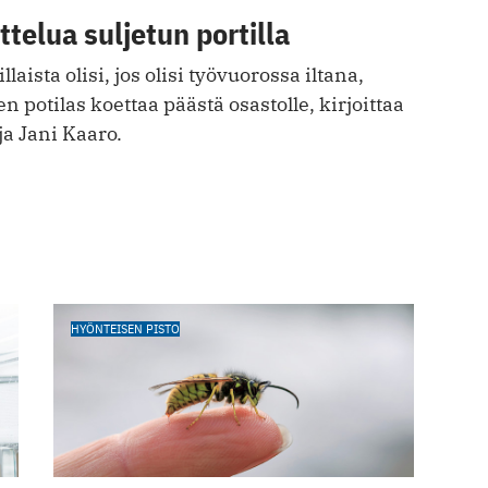
ttelua suljetun portilla
laista olisi, jos olisi työvuorossa iltana,
en potilas koettaa päästä osastolle, kirjoittaa
ija Jani Kaaro.
HYÖNTEISEN PISTO