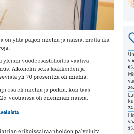
a on yhtä paljon miehiä ja naisia, mutta ikä-
oja.
Un
vu
ä yleisin vuodeosastohoitoa vaativa
05
nus. Alkoholin sekä lääkkeiden ja
Mi
evista yli 70 prosenttia oli miehiä.
va
26
pi osa oli miehiä ja poikia, kun taas
Lu
5-vuotiaissa oli enemmän naisia.
ku
24
veluista
El
va
15
trian erikoissairaanhoidon palveluita