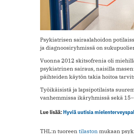
Psykiatrisen sairaalahoidon potilaiss
ja diagnoosiryhmissä on sukupuolier
Vuonna 2012 skitsofrenia oli miehill
psykiatrinen sairaus, naisilla masen
päihteiden käytön takia hoitoa tarvits
Työikäisistä ja lapsipotilaista suurem
vanhemmissa ikäryhmissä sekä 15–2
Lue lisää:
Hyviä uutisia mielenterveyspal
THL:n tuoreen
tilaston
mukaan psykia