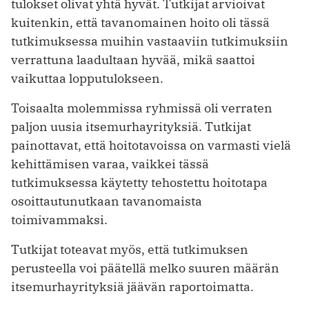
tulokset olivat yhtä hyvät. Tutkijat arvioivat
kuitenkin, että tavanomainen hoito oli tässä
tutkimuksessa muihin vastaaviin tutkimuksiin
verrattuna laadultaan hyvää, mikä saattoi
vaikuttaa lopputulokseen.
Toisaalta molemmissa ryhmissä oli verraten
paljon uusia itsemurhayrityksiä. Tutkijat
painottavat, että hoitotavoissa on varmasti vielä
kehittämisen varaa, vaikkei tässä
tutkimuksessa käytetty tehostettu hoitotapa
osoittautunutkaan tavanomaista
toimivammaksi.
Tutkijat toteavat myös, että tutkimuksen
perusteella voi päätellä melko suuren määrän
itsemurhayrityksiä jäävän raportoimatta.