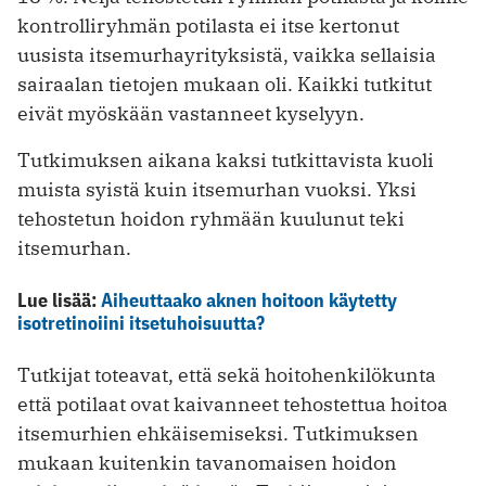
kontrolliryhmän potilasta ei itse kertonut
uusista itsemurhayrityksistä, vaikka sellaisia
sairaalan tietojen mukaan oli. Kaikki tutkitut
eivät myöskään vastanneet kyselyyn.
Tutkimuksen aikana kaksi tutkittavista kuoli
muista syistä kuin itsemurhan vuoksi. Yksi
tehostetun hoidon ryhmään kuulunut teki
itsemurhan.
Lue lisää:
Aiheuttaako aknen hoitoon käytetty
isotretinoiini itsetuhoisuutta?
Tutkijat toteavat, että sekä hoitohenkilökunta
että potilaat ovat kaivanneet tehostettua hoitoa
itsemurhien ehkäisemiseksi. Tutkimuksen
mukaan kuitenkin tavanomaisen hoidon