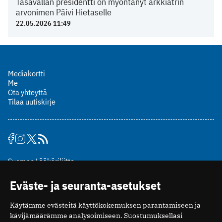
Tasavallan presidentti on myöntänyt arkkiatrin
arvonimen Päivi Hietaselle
22.05.2026 11:49
Mediakortti
Me
Ota yhteyttä
Tilaa uutiskirje
Suomen Lääkäriliitto
Mäkelänkatu 2, PL 49
Eväste- ja seuranta-asetukset
00510 Helsinki
puh. (09) 393 091
Käytämme evästeitä käyttökokemuksen parantamiseen ja
toimitus@potilaanlaakarilehti.fi
kävijämäärämme analysoimiseen. Suostumuksellasi