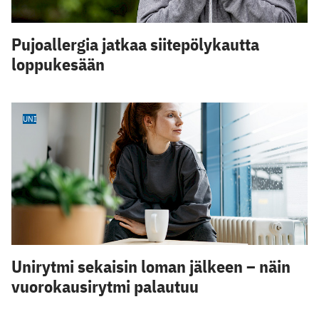
Pujoallergia jatkaa siitepölykautta
loppukesään
UNI
Unirytmi sekaisin loman jälkeen – näin
vuorokausirytmi palautuu