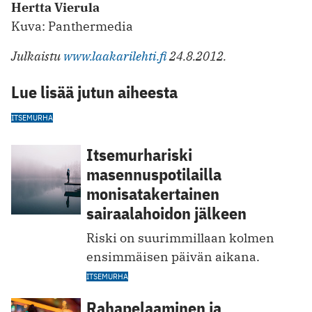
Hertta Vierula
Kuva: Panthermedia
Julkaistu
www.laakarilehti.fi
24.8.2012.
Lue lisää jutun aiheesta
ITSEMURHA
Itsemurhariski
masennuspotilailla
monisatakertainen
sairaalahoidon jälkeen
Riski on suurimmillaan kolmen
ensimmäisen päivän aikana.
ITSEMURHA
Rahapelaaminen ja