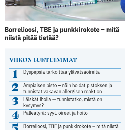
Borrelioosi, TBE ja punkkirokote – mitä
niistä pitää tietää?
VIIKON LUETUIMMAT
1
Dyspepsia tarkoittaa ylävatsaoireita
2
Ampiaisen pisto – näin hoidat pistoksen ja
tunnistat vakavan allergisen reaktion
3
Läiskät iholla — tunnistatko, mistä on
kysymys?
4
Palleatyrä: syyt, oireet ja hoito
5
Borrelioosi, TBE ja punkkirokote – mitä niistä