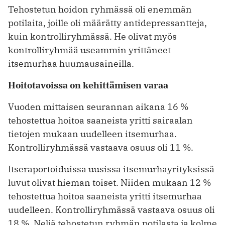
Tehostetun hoidon ryhmässä oli enemmän
potilaita, joille oli määrätty antidepressantteja,
kuin kontrolliryhmässä. He olivat myös
kontrolliryhmää useammin yrittäneet
itsemurhaa huumausaineilla.
Hoitotavoissa on kehittämisen varaa
Vuoden mittaisen seurannan aikana 16 %
tehostettua hoitoa saaneista yritti sairaalan
tietojen mukaan uudelleen itsemurhaa.
Kontrolliryhmässä vastaava osuus oli 11 %.
Itseraportoiduissa uusissa itsemurhayrityksissä
luvut olivat hieman toiset. Niiden mukaan 12 %
tehostettua hoitoa saaneista yritti itsemurhaa
uudelleen. Kontrolliryhmässä vastaava osuus oli
18 %. Neljä tehostetun ryhmän potilasta ja kolme