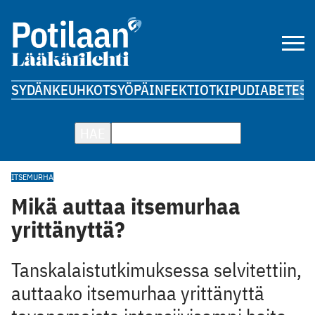
SYDÄN
KEUHKOT
SYÖPÄ
INFEKTIOT
KIPU
DIABETES
A
HAE
ITSEMURHA
Mikä auttaa itsemurhaa
yrittänyttä?
Tanskalaistutkimuksessa selvitettiin,
auttaako itsemurhaa yrittänyttä