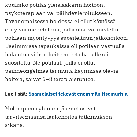
kuuluiko potilas yleislääkärin hoitoon,
psykoterapiaan vai päihdevieroitukseen.
Tavanomaisessa hoidossa ei ollut käytössä
erityisiä menetelmiä, joilla olisi varmistettu
potilaan myöntyvyys suositeltuun jatkohoitoon.
Useimmissa tapauksissa oli potilaan vastuulla
hakeutua siihen hoitoon, jota hänelle oli
suositeltu. Ne potilaat, joilla ei ollut
päihdeongelmaa tai muita käynnissä olevia
hoitoja, saivat 6–8 terapiaistuntoa.
Lue lisää:
Saamelaiset tekevät enemmän itsemurhia
Molempien ryhmien jäsenet saivat
tarvitsemaansa lääkehoitoa tutkimuksen
aikana.