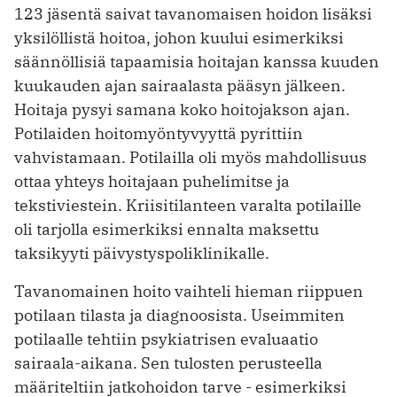
123 jäsentä saivat tavanomaisen hoidon lisäksi
yksilöllistä hoitoa, johon kuului esimerkiksi
säännöllisiä tapaamisia hoitajan kanssa kuuden
kuukauden ajan sairaalasta pääsyn jälkeen.
Hoitaja pysyi samana koko hoitojakson ajan.
Potilaiden hoitomyöntyvyyttä pyrittiin
vahvistamaan. Potilailla oli myös mahdollisuus
ottaa yhteys hoitajaan puhelimitse ja
tekstiviestein. Kriisitilanteen varalta potilaille
oli tarjolla esimerkiksi ennalta maksettu
taksikyyti päivystyspoliklinikalle.
Tavanomainen hoito vaihteli hieman riippuen
potilaan tilasta ja diagnoosista. Useimmiten
potilaalle tehtiin psykiatrisen evaluaatio
sairaala-aikana. Sen tulosten perusteella
määriteltiin jatkohoidon tarve - esimerkiksi