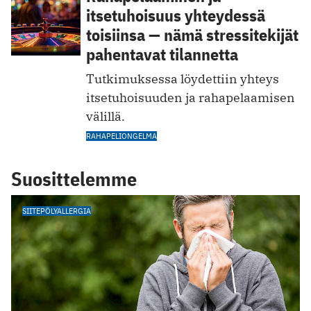
itsetuhoisuus yhteydessä
toisiinsa — nämä stressitekijät
pahentavat tilannetta
Tutkimuksessa löydettiin yhteys
itsetuhoisuuden ja rahapelaamisen
välillä.
RAHAPELIONGELMA
Suosittelemme
SIITEPÖLYALLERGIA