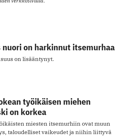
den verkkosivulla.
 nuori on harkinnut itsemurhaa
suus on lisääntynyt.
okean työikäisen miehen
ki on korkea
yöikäisten miesten itsemurhiin ovat muun
, taloudelliset vaikeudet ja niihin liittyvä