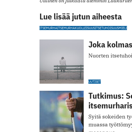
Uutinen on julkaistu aiemmin Lääkärileh
Lue lisää jutun aiheesta
ITSEMURHA
ITSEMURHAKUOLLEISUUS
ITSETUHOISUUS
MIELI
Joka kolmas
Nuorten itsetuhoi
UUTISET
Tutkimus: S
itsemurharis
Syitä sokeiden t
muassa työttömyys