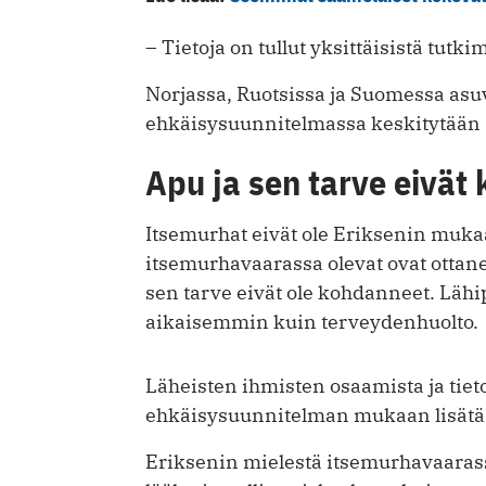
– Tietoja on tullut yksittäisistä tutki
Norjassa, Ruotsissa ja Suomessa as
ehkäisysuunnitelmassa keskitytään 
Apu ja sen tarve eivät
Itsemurhat eivät ole Eriksenin muka
itsemurhavaarassa olevat ovat ottane
sen tarve eivät ole kohdanneet. Lähi
aikaisemmin kuin terveydenhuolto.
Läheisten ihmisten osaamista ja tiet
ehkäisysuunnitelman mukaan lisätä, j
Eriksenin mielestä itsemurhavaarass