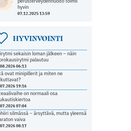
perusterveydenhuolto toimii
hyvin
07.12.2025 13:59
HYVINVOINTI
irytmi sekaisin loman jälkeen – näin
orokausirytmi palautuu
.08.2026 06:13
tä ovat minipillerit ja miten ne
ikuttavat?
.07.2026 19:16
teaalivaihe on normaali osa
ukautiskiertoa
.07.2026 07:04
ohiiri silmässä – ärsyttävä, mutta yleensä
araton vaiva
.07.2026 08:17