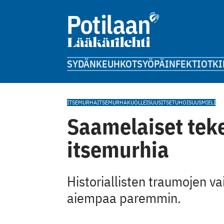
SYDÄN
KEUHKOT
SYÖPÄ
INFEKTIOT
KI
ITSEMURHA
ITSEMURHAKUOLLEISUUS
ITSETUHOISUUS
MIELI
Saamelaiset te
itsemurhia
Historiallisten traumojen v
aiempaa paremmin.