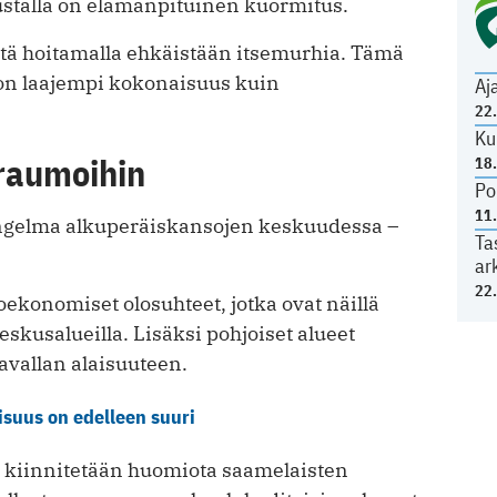
austalla on elämänpituinen kuormitus.
ttä hoitamalla ehkäistään itsemurhia. Tämä
 on laajempi kokonaisuus kuin
Aj
22
Ku
traumoihin
18
Po
11
ngelma alkuperäiskansojen keskuudessa –
Ta
ar
22
ekonomiset olosuhteet, jotka ovat näillä
skusalueilla. Lisäksi pohjoiset alueet
avallan alaisuuteen.
suus on edelleen suuri
kiinnitetään huomiota saamelaisten