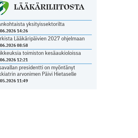
LÄÄKÄRILIITOSTA
ankohtaista yksityissektorilta
.06.2026 14:26
rkista Lääkäripäivien 2027 ohjelmaan
.06.2026 08:58
ikkeuksia toimiston kesäaukioloissa
.06.2026 12:21
savallan presidentti on myöntänyt
kkiatrin arvonimen Päivi Hietaselle
.05.2026 11:49