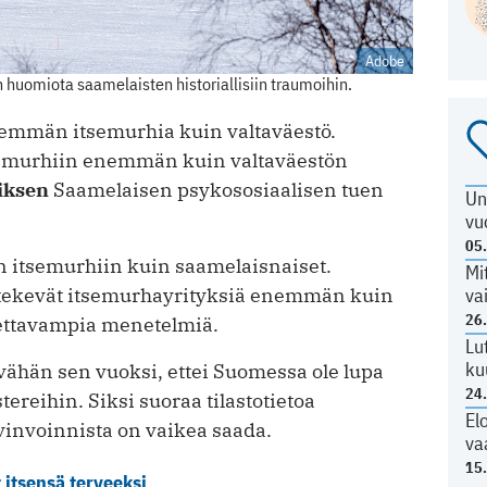
Adobe
huomiota saamelaisten historiallisiin traumoihin.
emmän itsemurhia kuin valtaväestö.
semurhiin enemmän kuin valtaväestön
riksen
Saamelaisen psykososiaalisen tuen
Un
vu
05
 itsemurhiin kuin saamelaisnaiset.
Mi
va
 tekevät itsemurhayrityksiä enemmän kuin
26
lettavampia menetelmiä.
Lu
ku
vähän sen vuoksi, ettei Suomessa ole lupa
24
stereihin. Siksi suoraa tilastotietoa
El
vinvoinnista on vaikea saada.
va
15
itsensä terveeksi