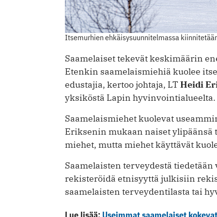
Itsemurhien ehkäisysuunnitelmassa kiinnitetään 
Saamelaiset tekevät keskimäärin en
Etenkin saamelaismiehiä kuolee it
edustajia, kertoo johtaja, LT
Heidi E
yksiköstä Lapin hyvinvointialueelta.
Saamelaismiehet kuolevat useammin
Eriksenin mukaan naiset ylipäänsä
miehet, mutta miehet käyttävät kuo
Saamelaisten terveydestä tiedetään 
rekisteröidä etnisyyttä julkisiin reki
saamelaisten terveydentilasta tai hy
Lue lisää:
Useimmat saamelaiset kokevat 