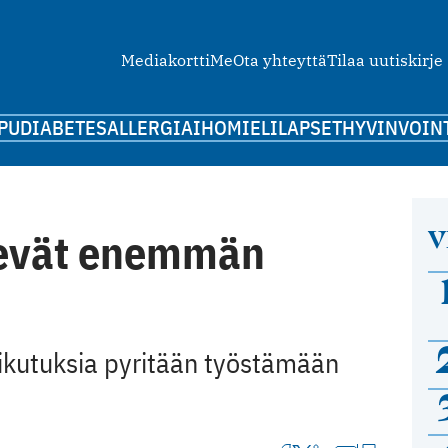
Mediakortti
Me
Ota yhteyttä
Tilaa uutiskirje
PU
DIABETES
ALLERGIA
IHO
MIELI
LAPSET
HYVINVOIN
V
kevät enemmän
aikutuksia pyritään työstämään