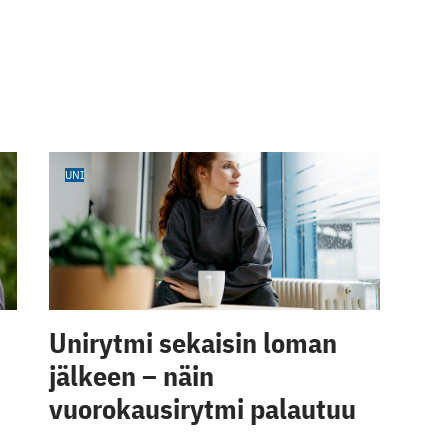
UNI
Unirytmi sekaisin loman
jälkeen – näin
vuorokausirytmi palautuu