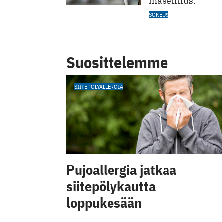
masennus.
SOKEUS
Suosittelemme
SIITEPÖLYALLERGIA
Pujoallergia jatkaa
siitepölykautta
loppukesään