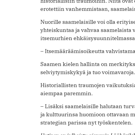
historiallisiin traumoihin. Niitä ova
erotettiin vanhemmistaan, saamelaist
Nuorille saamelaisille voi olla erityi
yhteiskuntaa ja vahvaa saamelaista 
itsemurhien ehkäisysuunnitelmassa
– Itsemääräämisoikeutta vahvistamal
Saamen kielen hallinta on merkityks
selviytymiskykyä ja tuo voimavaroja
Historiallisten traumojen vaikutuks
aiempaa paremmin.
– Lisäksi saamelaisille halutaan tur
ja kulttuurinsa huomioon ottavaan 
strategian parissa nyt työskentelen.