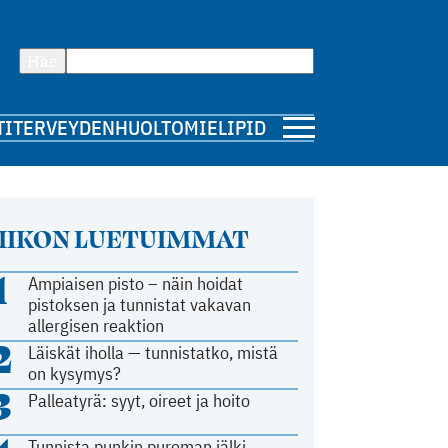
Hae
TI
TERVEYDENHUOLTO
MIELIPIDE
IIKON LUETUIMMAT
1
Ampiaisen pisto – näin hoidat
pistoksen ja tunnistat vakavan
allergisen reaktion
2
Läiskät iholla — tunnistatko, mistä
on kysymys?
3
Palleatyrä: syyt, oireet ja hoito
Tunnista punkin pureman jälki