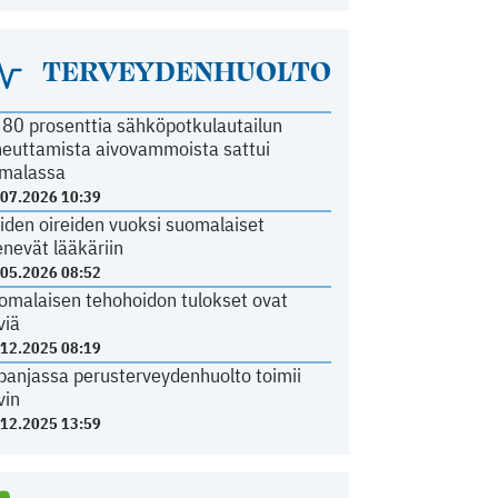
TERVEYDENHUOLTO
i 80 prosenttia sähköpotkulautailun
heuttamista aivovammoista sattui
malassa
.07.2026 10:39
iden oireiden vuoksi suomalaiset
nevät lääkäriin
.05.2026 08:52
omalaisen tehohoidon tulokset ovat
viä
.12.2025 08:19
panjassa perusterveydenhuolto toimii
vin
.12.2025 13:59