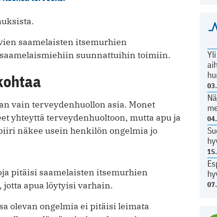
muksista.
uvien saamelaisten itsemurhien
Yl
saamelaismiehiin suunnattuihin toimiin.
ai
hu
 kohtaa
03
Nä
an vain terveydenhuollon asia. Monet
me
et yhteyttä terveydenhuoltoon, mutta apu ja
04
Su
piiri näkee usein henkilön ongelmia jo
hy
15
Es
oja pitäisi saamelaisten itsemurhien
hy
otta apua löytyisi varhain.
07
a olevan ongelmia ei pitäisi leimata