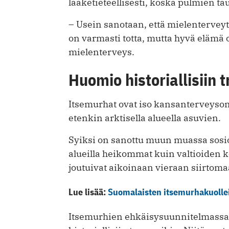
lääketieteellisesti, koska pulmien t
– Usein sanotaan, että mielentervey
on varmasti totta, mutta hyvä elämä
mielenterveys.
Huomio historiallisiin 
Itsemurhat ovat iso kansanterveyso
etenkin arktisella alueella asuvien.
Syiksi on sanottu muun muassa sosio
alueilla heikommat kuin valtioiden ke
joutuivat aikoinaan vieraan siirtoma
Lue lisää:
Suomalaisten itsemurhakuollei
Itsemurhien ehkäisysuunnitelmassa 