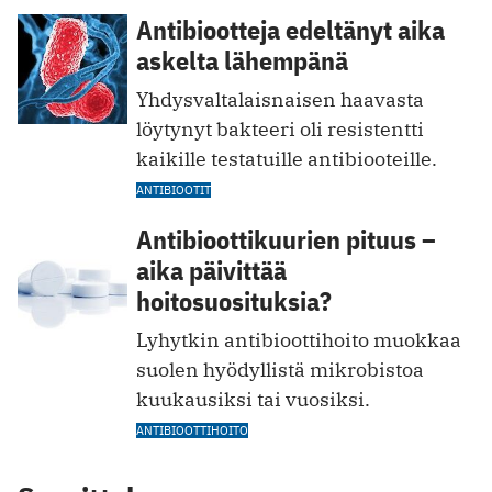
Antibiootteja edeltänyt aika
askelta lähempänä
Yhdysvaltalaisnaisen haavasta
löytynyt bakteeri oli resistentti
kaikille testatuille antibiooteille.
ANTIBIOOTIT
Antibioottikuurien pituus –
aika päivittää
hoitosuosituksia?
Lyhytkin antibioottihoito muokkaa
suolen hyödyllistä mikrobistoa
kuukausiksi tai vuosiksi.
ANTIBIOOTTIHOITO