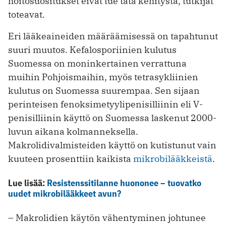
hoitosuositukset eivät tue tätä kehitystä, tutkijat
toteavat.
Eri lääkeaineiden määräämisessä on tapahtunut
suuri muutos. Kefalosporiinien kulutus
Suomessa on moninkertainen verrattuna
muihin Pohjoismaihin, myös tetrasykliinien
kulutus on Suomessa suurempaa. Sen sijaan
perinteisen fenoksimetyylipenisilliinin eli V-
penisilliinin käyttö on Suomessa laskenut 2000-
luvun aikana kolmanneksella.
Makrolidivalmisteiden käyttö on kutistunut vain
kuuteen prosenttiin kaikista
mikrobilääkkeistä
.
Lue lisää:
Resistenssitilanne huononee – tuovatko
uudet mikrobilääkkeet avun?
– Makrolidien käytön vähentyminen johtunee