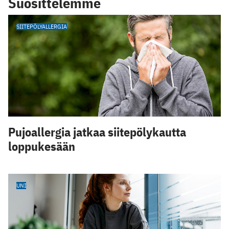
Suosittelemme
SIITEPÖLYALLERGIA
Pujoallergia jatkaa siitepölykautta
loppukesään
UNI