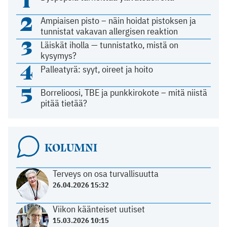
2
Ampiaisen pisto – näin hoidat pistoksen ja
tunnistat vakavan allergisen reaktion
3
Läiskät iholla — tunnistatko, mistä on
kysymys?
4
Palleatyrä: syyt, oireet ja hoito
5
Borrelioosi, TBE ja punkkirokote – mitä niistä
pitää tietää?
KOLUMNI
Terveys on osa turvallisuutta
26.04.2026 15:32
Viikon käänteiset uutiset
15.03.2026 10:15