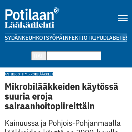
SYDÄN
KEUHKOT
SYÖPÄ
INFEKTIOT
KIPU
DIABETES
A
HAE
ANTIBIOOTIT
MIKROBILÄÄKKEET
Mikrobilääkkeiden käytössä
suuria eroja
sairaanhoitopiireittäin
Kainuussa ja Pohjois-Pohjanmaalla