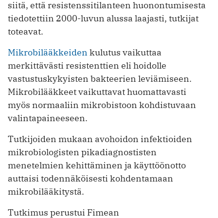
siitä, että resistenssitilanteen huonontumisesta
tiedotettiin 2000-luvun alussa laajasti, tutkijat
toteavat.
Mikrobilääkkeiden
kulutus vaikuttaa
merkittävästi resistenttien eli hoidolle
vastustuskykyisten bakteerien leviämiseen.
Mikrobilääkkeet vaikuttavat huomattavasti
myös normaaliin mikrobistoon kohdistuvaan
valintapaineeseen.
Tutkijoiden mukaan avohoidon infektioiden
mikrobiologisten pikadiagnostisten
menetelmien kehittäminen ja käyttöönotto
auttaisi todennäköisesti kohdentamaan
mikrobilääkitystä.
Tutkimus perustui Fimean