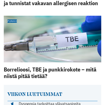
ja tunnistat vakavan allergisen reaktion
PUNKKI
Borrelioosi, TBE ja punkkirokote – mitä
niistä pitää tietää?
VIIKON LUETUIMMAT
1
Dyspepsia tarkoittaa ylävatsaoireita