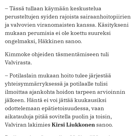
– Tässä tullaan käymään keskustelua
perusteltujen syiden rajoista sairaanhoitopiirien
ja valvovien viranomaisten kanssa. Käsitykseni
mukaan perumisia ei ole koettu suureksi
ongelmaksi, Häkkinen sanoo.
Kimmoke ohjeiden täsmentämiseen tuli
Valvirasta.
– Potilaslain mukaan hoito tulee järjestää
yhteisymmärryksessä ja potilaalle tulisi
ilmoittaa ajankohta hoidon tarpeen arvioinnin
jälkeen. Häntä ei voi jättää kuukausiksi
odottelemaan epätietoisuudessa, vaan
aikatauluja pitää sovitella puolin ja toisin,
Valviran lakimies
Kirsi Liukkonen
sanoo.