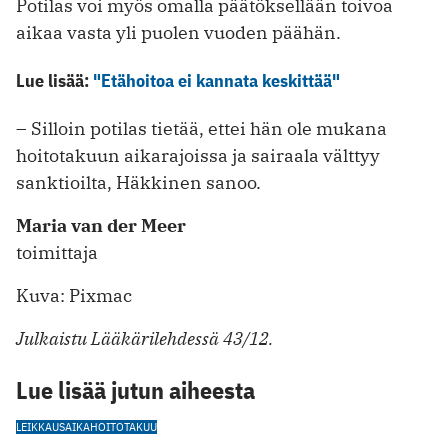
Potilas voi myös omalla päätöksellään toivoa
aikaa vasta yli puolen vuoden päähän.
Lue lisää:
"Etähoitoa ei kannata keskittää"
– Silloin potilas tietää, ettei hän ole mukana
hoitotakuun aikarajoissa ja ­sairaala välttyy
sanktioilta, Häkkinen ­sanoo.
Maria van der Meer
toimittaja
Kuva: Pixmac
Julkaistu Lääkärilehdessä 43/12.
Lue lisää jutun aiheesta
LEIKKAUSAIKA
HOITOTAKUU