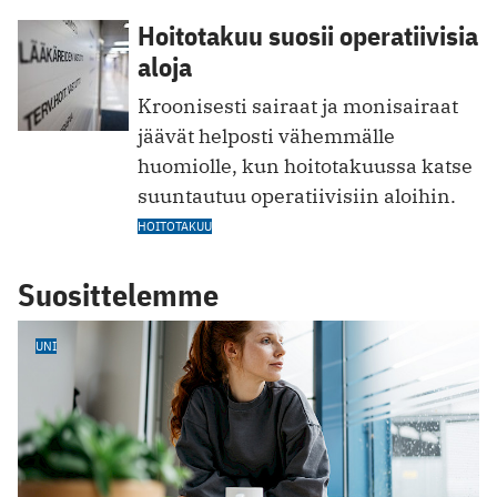
Hoitotakuu suosii operatiivisia
aloja
Kroonisesti ­sairaat ja monisairaat
jäävät helposti vähemmälle
huomiolle, kun hoitotakuussa katse
suuntautuu operatiivisiin aloihin.
HOITOTAKUU
Suosittelemme
UNI