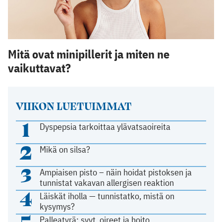
Mitä ovat minipillerit ja miten ne
vaikuttavat?
VIIKON LUETUIMMAT
1
Dyspepsia tarkoittaa ylävatsaoireita
2
Mikä on silsa?
3
Ampiaisen pisto – näin hoidat pistoksen ja
tunnistat vakavan allergisen reaktion
4
Läiskät iholla — tunnistatko, mistä on
kysymys?
5
Palleatyrä: syyt, oireet ja hoito