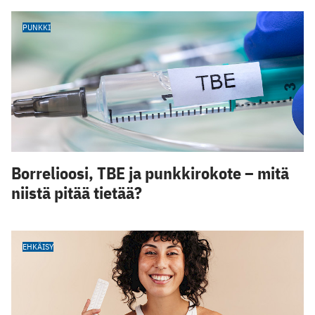
PUNKKI
Borrelioosi, TBE ja punkkirokote – mitä
niistä pitää tietää?
EHKÄISY