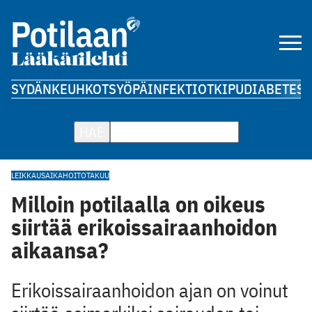
SYDÄN
KEUHKOT
SYÖPÄ
INFEKTIOT
KIPU
DIABETES
A
HAE
LEIKKAUSAIKA
HOITOTAKUU
Milloin potilaalla on oikeus
siirtää erikoissairaanhoidon
aikaansa?
Erikoissairaanhoidon ajan on voinut