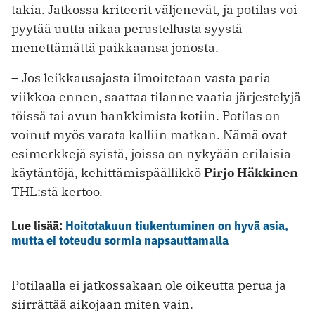
takia. Jatkossa kriteerit väljenevät, ja potilas voi
pyytää uutta ­aikaa perustellusta syystä
menettämättä paikkaansa jonosta.
– Jos leikkausajasta ilmoitetaan vasta paria
viikkoa ennen, saattaa tilanne vaatia järjestelyjä
töissä tai avun hankkimista kotiin. Potilas on
voinut myös ­varata kalliin matkan. Nämä ovat
esimerkkejä syistä, joissa on nykyään erilaisia
käytäntöjä, kehittämispäällikkö
Pirjo Häkkinen
THL:stä kertoo.
Lue lisää:
Hoitotakuun tiukentuminen on hyvä asia,
mutta ei toteudu sormia napsauttamalla
Potilaalla ei jatkossakaan ole oikeutta perua ja
siirrättää aikojaan miten vain.