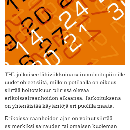
THL julkaisee lähiviikkoina sairaan­hoitopiireille
uudet ohjeet siitä, milloin potilaalla on oikeus
siirtää hoitotakuun piirissä olevaa
erikoissairaanhoidon ­aikaansa. Tarkoituksena
on yhtenäistää käytäntöjä eri puolilla maata.
Erikoissairaanhoidon ajan on voinut siirtää
esimerkiksi sairauden tai omaisen kuoleman