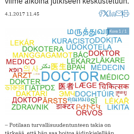
viime aikoina julkiseen keskusteluun.
4.1.2017 11.45
Kuva 1 / 1
– Potilaan turvallisuudentunteen takia on
tärkeää, että hän saa hoitoa äidinkielellään,