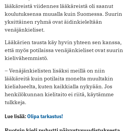
lääkäreistä viidennes lääkäreistä oli saanut
koulutuksensa muualla kuin Suomessa. Suurin
yksittäinen ryhmä ovat äidinkieleltään
venäjänkieliset.
Lääkärien tausta käy hyvin yhteen sen kanssa,
että myös potilaissa venäjänkieliset ovat suurin
kielivähemmistö.
– Venäjänkielisten lisäksi meillä on niin
lääkäreitä kuin potilaita monelta muultakin
kielialueelta, kuten kaikkialla nykyään. Jos
henkilökunnan kielitaito ei riitä, käytämme
tulkkeja.
Lue lisää:
Olipa tarkastus!
Ruotsin kieli puhutti päivystysuudistuksesta