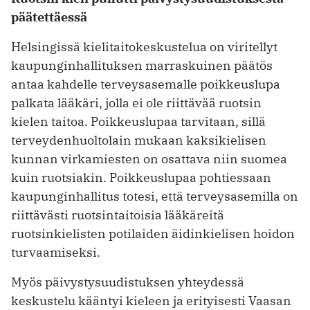
päätettäessä
Helsingissä kielitaitokeskustelua on viritellyt
kaupunginhallituksen marraskuinen päätös
antaa kahdelle terveysasemalle poikkeuslupa
palkata lääkäri, jolla ei ole riittävää ruotsin
kielen taitoa. Poikkeuslupaa tarvitaan, sillä
terveydenhuoltolain mukaan kaksikielisen
kunnan virkamiesten on osattava niin suomea
kuin ruotsiakin. Poikkeuslupaa pohtiessaan
kaupunginhallitus totesi, että terveysasemilla on
riittävästi ruotsintaitoisia lääkäreitä
ruotsinkielisten potilaiden äidinkielisen hoidon
turvaamiseksi.
Myös päivystysuudistuksen yhteydessä
keskustelu kääntyi kieleen ja erityisesti Vaasan