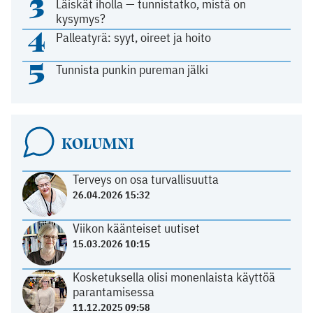
3
Läiskät iholla — tunnistatko, mistä on
kysymys?
4
Palleatyrä: syyt, oireet ja hoito
5
Tunnista punkin pureman jälki
KOLUMNI
Terveys on osa turvallisuutta
26.04.2026 15:32
Viikon käänteiset uutiset
15.03.2026 10:15
Kosketuksella olisi monenlaista käyttöä
parantamisessa
11.12.2025 09:58