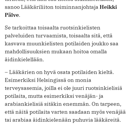
sanoo Lääkäriliiton toiminnanjohtaja
Heikki
Pälve
.
Se tarkoittaa toisaalta ruotsinkielisten
palveluiden turvaamista, toisaalta sitä, että
kasvava muunkielisten potilaiden joukko saa
mahdollisuuksien mukaan hoitoa omalla
äidinkielellään.
– Lääkärien on hyvä osata potilaiden kieltä.
Esimerkiksi Helsingissä on monia
terveysasemia, joilla ei ole juuri ruotsinkielisiä
potilaita, mutta esimerkiksi venäjän- ja
arabiankielisiä sitäkin enemmän. On tarpeen,
että näitä potilaita varten saadaan myös venäjää
tai arabiaa äidinkielenään puhuvia lääkäreitä.