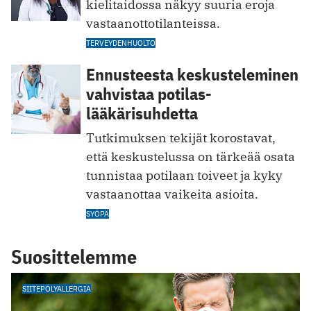
kielitaidossa näkyy suuria eroja
vastaanottotilanteissa.
TERVEYDENHUOLTO
Ennusteesta keskusteleminen
vahvistaa potilas-
lääkärisuhdetta
Tutkimuksen tekijät korostavat,
että keskustelussa on tärkeää osata
tunnistaa potilaan toiveet ja kyky
vastaanottaa vaikeita asioita.
SYÖPÄ
Suosittelemme
SIITEPÖLYALLERGIA