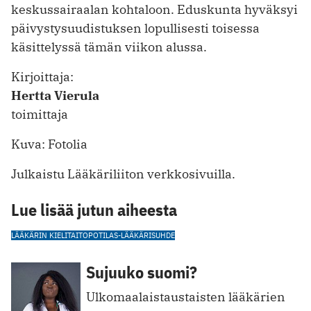
keskussairaalan kohtaloon. Eduskunta hyväksyi
päivystysuudistuksen lopullisesti toisessa
käsittelyssä tämän viikon alussa.
Kirjoittaja:
Hertta Vierula
toimittaja
Kuva: Fotolia
Julkaistu Lääkäriliiton verkkosivuilla.
Lue lisää jutun aiheesta
LÄÄKÄRIN KIELITAITO
POTILAS-LÄÄKÄRISUHDE
Sujuuko suomi?
Ulkomaalaistaustaisten lääkärien