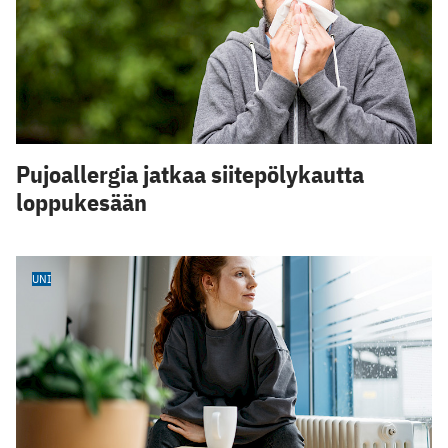
Pujoallergia jatkaa siitepölykautta
loppukesään
UNI