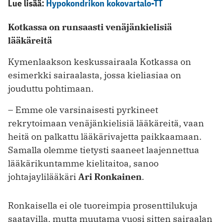
Lue lisää:
Hypokondrikon kokovartalo-TT
Kotkassa on runsaasti venäjänkielisiä
lääkäreitä
Kymenlaakson keskussairaala Kotkassa on
esimerkki sairaalasta, jossa kieliasiaa on
jouduttu pohtimaan.
– Emme ole varsinaisesti pyrkineet
rekrytoimaan venäjänkielisiä lääkäreitä, vaan
heitä on palkattu lääkärivajetta paikkaamaan.
Samalla olemme tietysti saaneet laajennettua
lääkärikuntamme kielitaitoa, sanoo
johtajaylilääkäri
Ari Ronkainen
.
Ronkaisella ei ole tuoreimpia prosenttilukuja
saatavilla, mutta muutama vuosi sitten sairaalan