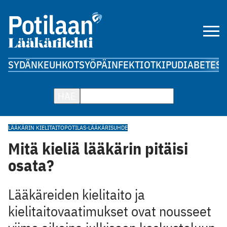
SYDÄN
KEUHKOT
SYÖPÄ
INFEKTIOT
KIPU
DIABETES
A
HAE
LÄÄKÄRIN KIELITAITO
POTILAS-LÄÄKÄRISUHDE
Mitä kieliä lääkärin pitäisi
osata?
Lääkäreiden kielitaito ja
kielitaitovaatimukset ovat nousseet