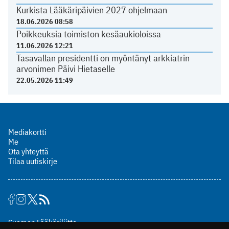
Kurkista Lääkäripäivien 2027 ohjelmaan
18.06.2026 08:58
Poikkeuksia toimiston kesäaukioloissa
11.06.2026 12:21
Tasavallan presidentti on myöntänyt arkkiatrin
arvonimen Päivi Hietaselle
22.05.2026 11:49
Mediakortti
Me
Ota yhteyttä
Tilaa uutiskirje
Suomen Lääkäriliitto