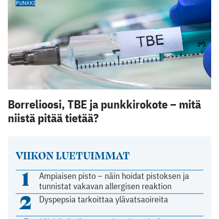
PUNKKI
Borrelioosi, TBE ja punkkirokote – mitä
niistä pitää tietää?
VIIKON LUETUIMMAT
1
Ampiaisen pisto – näin hoidat pistoksen ja
tunnistat vakavan allergisen reaktion
2
Dyspepsia tarkoittaa ylävatsaoireita