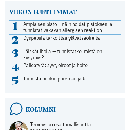
VIIKON LUETUIMMAT
1
Ampiaisen pisto – näin hoidat pistoksen ja
tunnistat vakavan allergisen reaktion
2
Dyspepsia tarkoittaa ylävatsaoireita
3
Läiskät iholla — tunnistatko, mistä on
kysymys?
4
Palleatyrä: syyt, oireet ja hoito
5
Tunnista punkin pureman jälki
KOLUMNI
Terveys on osa turvallisuutta