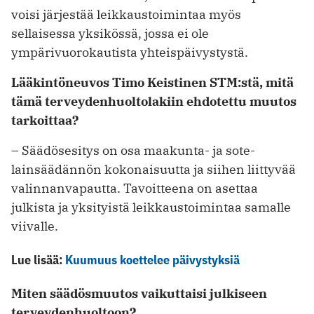
voisi järjestää leikkaustoimintaa myös
sellaisessa yksikössä, jossa ei ole
ympärivuorokautista yhteispäivystystä.
Lääkintöneuvos Timo Keistinen STM:stä, mitä
tämä terveydenhuoltolakiin ­ehdotettu muutos
tarkoittaa?
– Säädösesitys on osa maakunta- ja sote-
lainsäädännön kokonaisuutta ja siihen liittyvää
valinnanvapautta. ­Tavoitteena on asettaa
julkista ja ­yksityistä leikkaustoimintaa samalle
viivalle.
Lue lisää:
Kuumuus koettelee päivystyksiä
Miten säädösmuutos vaikuttaisi ­julkiseen
terveydenhuoltoon?