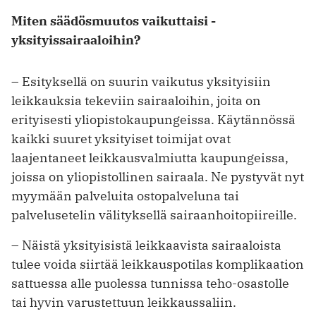
Miten säädösmuutos vaikuttaisi ­
yksityissairaaloihin?
– Esityksellä on suurin vaikutus yksityisiin
leikkauksia tekeviin sairaaloihin, joita on
erityisesti yliopistokaupungeissa. Käytännössä
kaikki suuret yksityiset toimijat ovat
laajentaneet leikkaus­valmiutta kaupungeissa,
joissa on yliopistollinen sairaala. Ne pystyvät nyt
myymään palveluita ostopalveluna tai
palvelusetelin välityksellä sairaan­hoitopiireille.
– Näistä yksityisistä leikkaavista sairaaloista
tulee voida siirtää leikkauspotilas komplikaation
sattuessa alle puolessa tunnissa teho-osastolle
tai hyvin varustettuun leikkaussaliin.