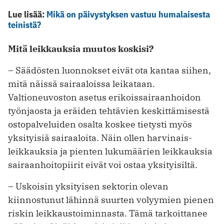
Lue lisää:
Mikä on päivystyksen vastuu humalaisesta
teinistä?
Mitä leikkauksia muutos koskisi?
– Säädösten luonnokset eivät ota kantaa siihen,
mitä näissä sairaaloissa leikataan.
Valtioneuvoston asetus erikois­sairaanhoidon
työnjaosta ja eräiden tehtävien keskittämisestä
ostopalveluiden osalta koskee tietysti myös
yksityisiä sairaaloita. Näin ollen harvinais­
leikkauksia ja pienten lukumäärien leikkauksia
sairaanhoitopiirit eivät voi ostaa yksityisiltä.
– Uskoisin yksityisen sektorin olevan
kiinnostunut lähinnä suurten volyymien pienen
riskin leikkaustoiminnasta. Tämä tarkoittanee