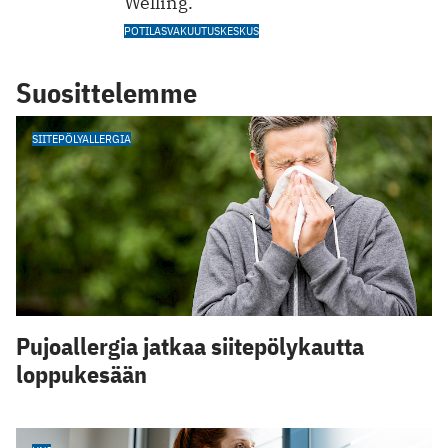
Welling.
POTILASVAKUUTUSKESKUS
Suosittelemme
SIITEPÖLYALLERGIA
Pujoallergia jatkaa siitepölykautta
loppukesään