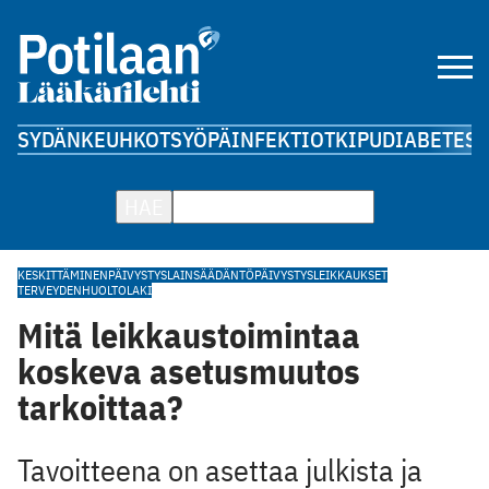
SYDÄN
KEUHKOT
SYÖPÄ
INFEKTIOT
KIPU
DIABETES
A
HAE
KESKITTÄMINEN
PÄIVYSTYS
LAINSÄÄDÄNTÖ
PÄIVYSTYSLEIKKAUKSET
TERVEYDENHUOLTOLAKI
Mitä leikkaustoimintaa
koskeva asetusmuutos
tarkoittaa?
Tavoitteena on asettaa julkista ja