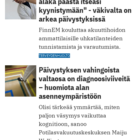
äläkä päästä itseäsi
kyynistymään" - väkivalta on
arkea päivystyksissä
FinnEM kouluttaa akuuttihoidon
ammattilaisille uhkatilanteiden
tunnistamista ja varautumista.
TERVEYDENHUOLTO
Päivystyksen vahingoista
valtaosa on diagnoosiviiveitä
– huomiota alan
asenneympäristöön
Olisi tärkeää ymmärtää, miten
paljon väsymys vaikuttaa
kognitioon, sanoo
Potilasvakuutuskeskuksen Maiju