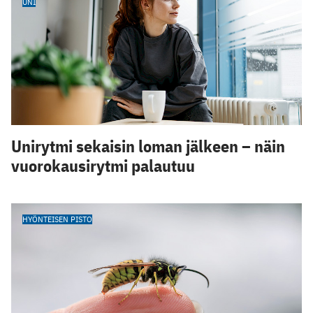
UNI
Unirytmi sekaisin loman jälkeen – näin
vuorokausirytmi palautuu
HYÖNTEISEN PISTO