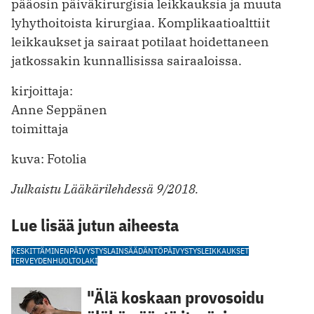
pääosin päiväkirurgisia leikkauksia ja muuta
lyhythoitoista kirurgiaa. Komplikaatioalttiit
leikkaukset ja sairaat potilaat hoidettaneen
jatkossakin kunnallisissa sairaaloissa.
kirjoittaja:
Anne Seppänen
toimittaja
kuva: Fotolia
Julkaistu Lääkärilehdessä 9/2018.
Lue lisää jutun aiheesta
KESKITTÄMINEN
PÄIVYSTYS
LAINSÄÄDÄNTÖ
PÄIVYSTYSLEIKKAUKSET
TERVEYDENHUOLTOLAKI
"Älä koskaan provosoidu