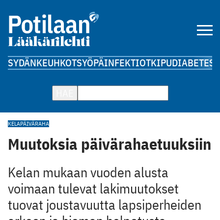
SYDÄN
KEUHKOT
SYÖPÄ
INFEKTIOT
KIPU
DIABETES
A
HAE
KELA
PÄIVÄRAHA
Muutoksia päivärahaetuuksiin
Kelan mukaan vuoden alusta
voimaan tulevat lakimuutokset
tuovat joustavuutta lapsiperheiden