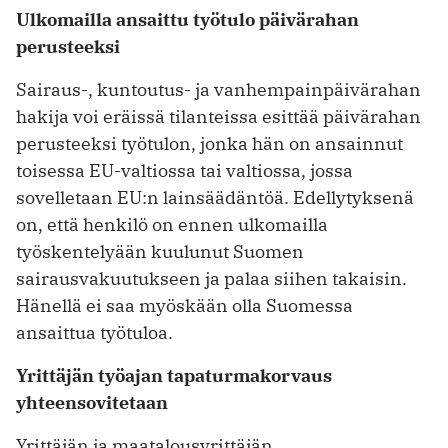
Ulkomailla ansaittu työtulo päivärahan
perusteeksi
Sairaus-, kuntoutus- ja vanhempainpäivärahan
hakija voi eräissä tilanteissa esittää päivärahan
perusteeksi työtulon, jonka hän on ansainnut
toisessa EU-valtiossa tai valtiossa, jossa
sovelletaan EU:n lainsäädäntöä. Edellytyksenä
on, että henkilö on ennen ulkomailla
työskentelyään kuulunut Suomen
sairausvakuutukseen ja palaa siihen takaisin.
Hänellä ei saa myöskään olla Suomessa
ansaittua työtuloa.
Yrittäjän työajan tapaturmakorvaus
yhteensovitetaan
Yrittäjän ja maatalousyrittäjän