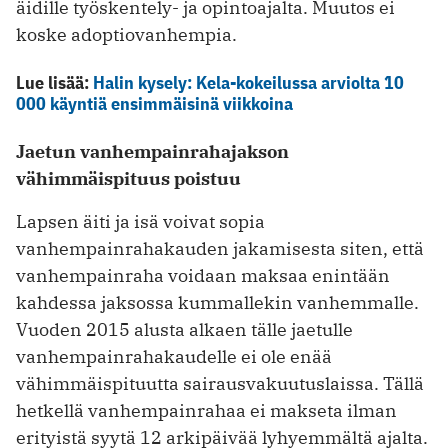
äidille työskentely- ja opintoajalta. Muutos ei
koske adoptiovanhempia.
Lue lisää:
Halin kysely: Kela-kokeilussa arviolta 10
000 käyntiä ensimmäisinä viikkoina
Jaetun vanhempainrahajakson
vähimmäispituus poistuu
Lapsen äiti ja isä voivat sopia
vanhempainrahakauden jakamisesta siten, että
vanhempainraha voidaan maksaa enintään
kahdessa jaksossa kummallekin vanhemmalle.
Vuoden 2015 alusta alkaen tälle jaetulle
vanhempainrahakaudelle ei ole enää
vähimmäispituutta sairausvakuutuslaissa. Tällä
hetkellä vanhempainrahaa ei makseta ilman
erityistä syytä 12 arkipäivää lyhyemmältä ajalta.