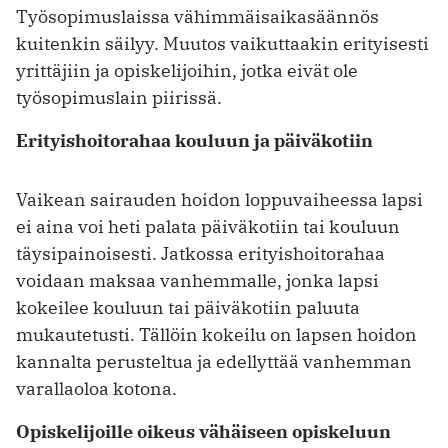
Työsopimuslaissa vähimmäisaikasäännös
kuitenkin säilyy. Muutos vaikuttaakin erityisesti
yrittäjiin ja opiskelijoihin, jotka eivät ole
työsopimuslain piirissä.
Erityishoitorahaa kouluun ja päiväkotiin
Vaikean sairauden hoidon loppuvaiheessa lapsi
ei aina voi heti palata päiväkotiin tai kouluun
täysipainoisesti. Jatkossa erityishoitorahaa
voidaan maksaa vanhemmalle, jonka lapsi
kokeilee kouluun tai päiväkotiin paluuta
mukautetusti. Tällöin kokeilu on lapsen hoidon
kannalta perusteltua ja edellyttää vanhemman
varallaoloa kotona.
Opiskelijoille oikeus vähäiseen opiskeluun