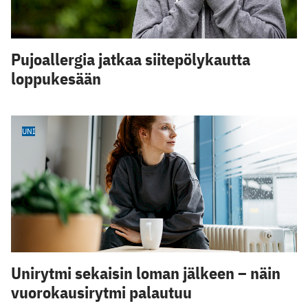
Pujoallergia jatkaa siitepölykautta
loppukesään
UNI
Unirytmi sekaisin loman jälkeen – näin
vuorokausirytmi palautuu