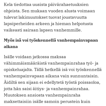
Kela tiedottaa uusista päivärahaetuuksien
ohjeista. Sen mukaan vuoden alusta voimaan
tulevat lakimuutokset tuovat joustavuutta
lapsiperheiden arkeen ja hieman helpotusta
vaikeasti sairaan lapsen vanhemmille.
Myös isä voi työskennellä vanhempainvapaan
aikana
Isälle voidaan jatkossa maksaa
vähimmäismääräistä vanhempainrahaa työ- ja
opiskeluajalta. Tällä hetkellä isä voi työskennellä
vanhempainvapaan aikana vain sunnuntaisin.
Äidiltä sen sijaan ei edellytetä työstä poissaoloa,
jotta hän saisi äitiys- ja vanhempainrahaa.
Muutoksen ansiosta vanhempainraha
maksettaisiin isälle samoin perustein kuin