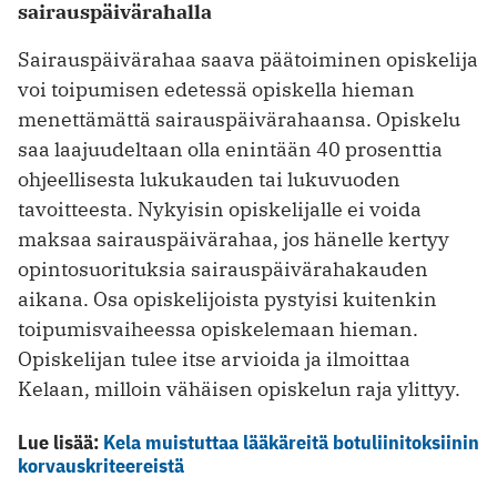
sairauspäivärahalla
Sairauspäivärahaa saava päätoiminen opiskelija
voi toipumisen edetessä opiskella hieman
menettämättä sairauspäivärahaansa. Opiskelu
saa laajuudeltaan olla enintään 40 prosenttia
ohjeellisesta lukukauden tai lukuvuoden
tavoitteesta. Nykyisin opiskelijalle ei voida
maksaa sairauspäivärahaa, jos hänelle kertyy
opintosuorituksia sairauspäivärahakauden
aikana. Osa opiskelijoista pystyisi kuitenkin
toipumisvaiheessa opiskelemaan hieman.
Opiskelijan tulee itse arvioida ja ilmoittaa
Kelaan, milloin vähäisen opiskelun raja ylittyy.
Lue lisää:
Kela muistuttaa lääkäreitä botuliinitoksiinin
korvauskriteereistä