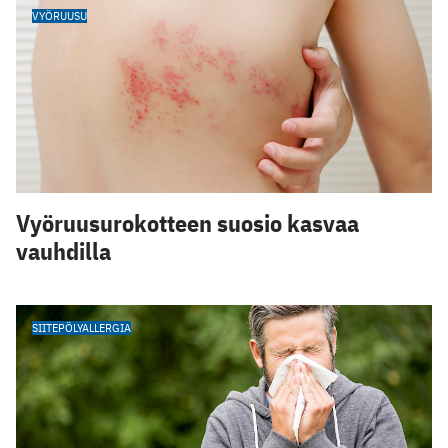
VYÖRUUSU
Vyöruusurokotteen suosio kasvaa
vauhdilla
SIITEPÖLYALLERGIA