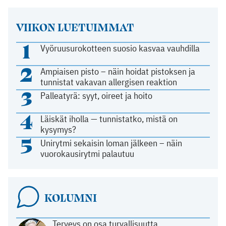
VIIKON LUETUIMMAT
1
Vyöruusurokotteen suosio kasvaa vauhdilla
2
Ampiaisen pisto – näin hoidat pistoksen ja
tunnistat vakavan allergisen reaktion
3
Palleatyrä: syyt, oireet ja hoito
4
Läiskät iholla — tunnistatko, mistä on
kysymys?
5
Unirytmi sekaisin loman jälkeen – näin
vuorokausirytmi palautuu
KOLUMNI
Terveys on osa turvallisuutta