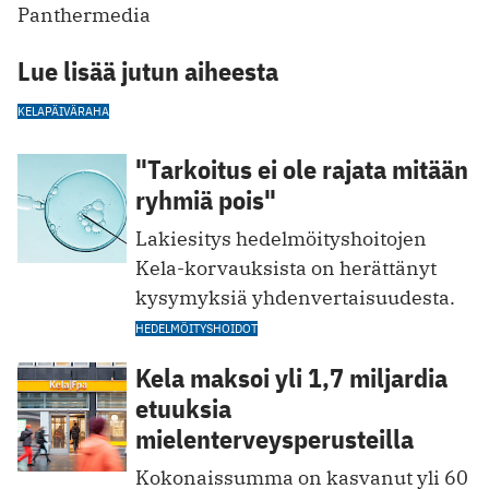
Panthermedia
Lue lisää jutun aiheesta
KELA
PÄIVÄRAHA
"Tarkoitus ei ole rajata mitään
ryhmiä pois"
Lakiesitys hedelmöityshoitojen
Kela-korvauksista on herättänyt
kysymyksiä yhdenvertaisuudesta.
HEDELMÖITYSHOIDOT
Kela maksoi yli 1,7 miljardia
etuuksia
mielenterveysperusteilla
Kokonaissumma on kasvanut yli 60