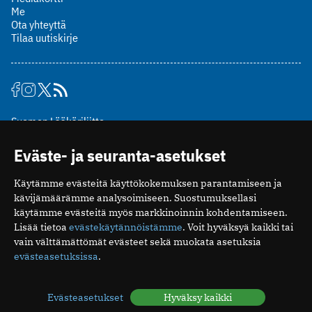
Me
Ota yhteyttä
Tilaa uutiskirje
Suomen Lääkäriliitto
Mäkelänkatu 2, PL 49
Eväste- ja seuranta-asetukset
00510 Helsinki
puh. (09) 393 091
Käytämme evästeitä käyttökokemuksen parantamiseen ja
toimitus@potilaanlaakarilehti.fi
kävijämäärämme analysoimiseen. Suostumuksellasi
käytämme evästeitä myös markkinoinnin kohdentamiseen.
ISSN 2323-9476
Lisää tietoa
evästekäytännöistämme
. Voit hyväksyä kaikki tai
vain välttämättömät evästeet sekä muokata asetuksia
evästeasetuksissa
.
Evästeasetukset
Hyväksy kaikki