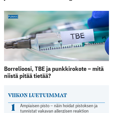
PUNKKI
Borrelioosi, TBE ja punkkirokote – mitä
niistä pitää tietää?
VIIKON LUETUIMMAT
1
Ampiaisen pisto – näin hoidat pistoksen ja
tunnistat vakavan allergisen reaktion