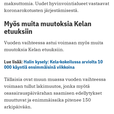
maksuttomia. Uudet hyvinvointialueet vastaavat
koronarokotusten järjestämisestä.
Myös muita muutoksia Kelan
etuuksiin
Vuoden vaihteessa astui voimaan myös muita
muutoksia Kelan etuuksiin.
Lue lisää:
Halin kysely: Kela-kokeilussa arviolta 10
000 käyntiä ensimmäisinä viikkoina
Tällaisia ovat muun muassa vuoden vaihteessa
voimaan tullut lakimuutos, jonka myötä
osasairauspäivärahan saamisen edellytykset
muuttuvat ja enimmäisaika pitenee 150
arkipäivään.