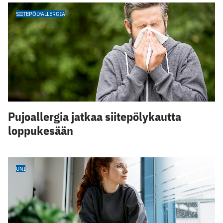
SIITEPÖLYALLERGIA
Pujoallergia jatkaa siitepölykautta
loppukesään
UNI