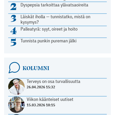
2
Dyspepsia tarkoittaa ylävatsaoireita
3
Läiskät iholla — tunnistatko, mistä on
kysymys?
4
Palleatyrä: syyt, oireet ja hoito
5
Tunnista punkin pureman jälki
KOLUMNI
Terveys on osa turvallisuutta
26.04.2026 15:32
Viikon käänteiset uutiset
15.03.2026 10:15