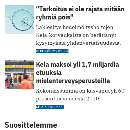
"Tarkoitus ei ole rajata mitään
ryhmiä pois"
Lakiesitys hedelmöityshoitojen
Kela-korvauksista on herättänyt
kysymyksiä yhdenvertaisuudesta.
HEDELMÖITYSHOIDOT
Kela maksoi yli 1,7 miljardia
etuuksia
mielenterveysperusteilla
Kokonaissumma on kasvanut yli 60
prosenttia vuodesta 2010.
KELA-KORVAUKSET
Suosittelemme