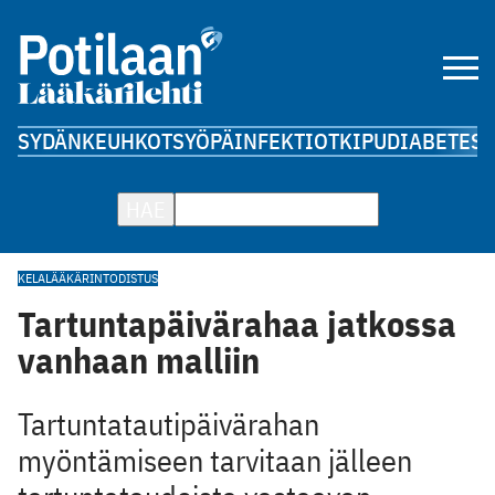
SYDÄN
KEUHKOT
SYÖPÄ
INFEKTIOT
KIPU
DIABETES
A
HAE
KELA
LÄÄKÄRINTODISTUS
Tartuntapäivärahaa jatkossa
vanhaan malliin
Tartuntatautipäivärahan
myöntämiseen tarvitaan jälleen