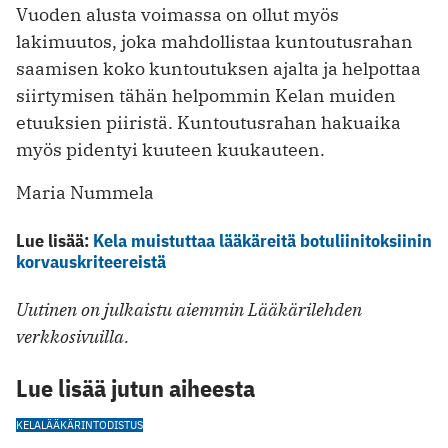
Vuoden alusta voimassa on ollut myös
lakimuutos, joka mahdollistaa kuntoutusrahan
saamisen koko kuntoutuksen ajalta ja helpottaa
siirtymisen tähän helpommin Kelan muiden
etuuksien piiristä. Kuntoutusrahan hakuaika
myös pidentyi kuuteen kuukauteen.
Maria Nummela
Lue lisää:
Kela muistuttaa lääkäreitä botuliinitoksiinin
korvauskriteereistä
Uutinen on julkaistu aiemmin Lääkärilehden
verkkosivuilla.
Lue lisää jutun aiheesta
KELA
LÄÄKÄRINTODISTUS