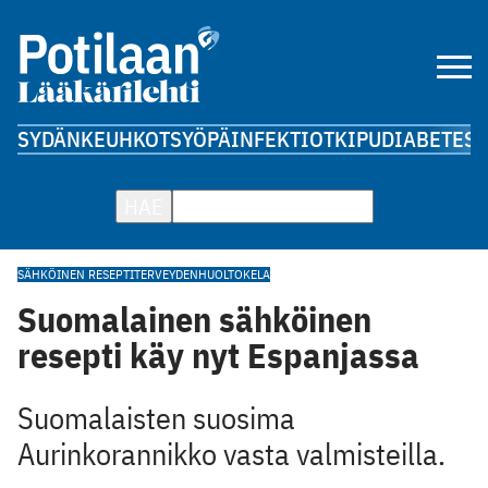
SYDÄN
KEUHKOT
SYÖPÄ
INFEKTIOT
KIPU
DIABETES
A
HAE
SÄHKÖINEN RESEPTI
TERVEYDENHUOLTO
KELA
Suomalainen sähköinen
resepti käy nyt Espanjassa
Suomalaisten suosima
Aurinkorannikko vasta valmisteilla.