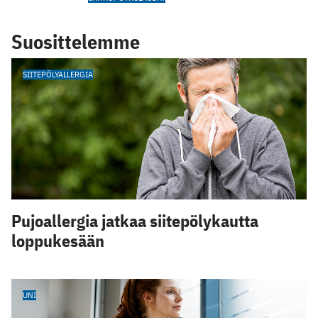
Suosittelemme
SIITEPÖLYALLERGIA
Pujoallergia jatkaa siitepölykautta
loppukesään
UNI