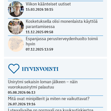
Viikon käänteiset uutiset
15.03.2026 10:15
Kosketuksella olisi monenlaista käyttöä
parantamisessa
11.12.2025 09:58
Espanjassa perusterveydenhuolto toimii
hyvin
07.12.2025 13:59
HYVINVOINTI
Unirytmi sekaisin loman jälkeen – näin
vuorokausirytmi palautuu
05.08.2026 06:13
Mitä ovat minipillerit ja miten ne vaikuttavat?
26.07.2026 19:16
Luteaalivaihe on normaali osa kuukautiskiertoa