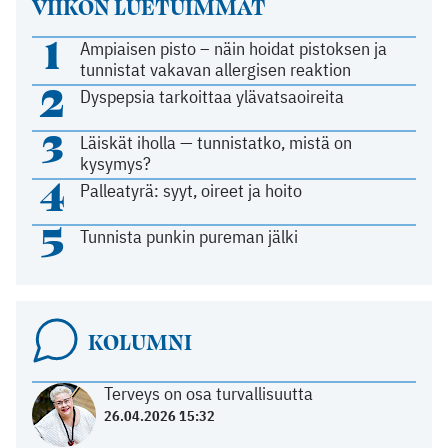
VIIKON LUETUIMMAT
1
Ampiaisen pisto – näin hoidat pistoksen ja
tunnistat vakavan allergisen reaktion
2
Dyspepsia tarkoittaa ylävatsaoireita
3
Läiskät iholla — tunnistatko, mistä on
kysymys?
4
Palleatyrä: syyt, oireet ja hoito
5
Tunnista punkin pureman jälki
KOLUMNI
Terveys on osa turvallisuutta
26.04.2026 15:32