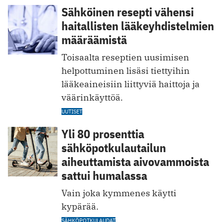
Sähköinen resepti vähensi
haitallisten lääkeyhdistelmien
määräämistä
Toisaalta reseptien uusimisen
helpottuminen lisäsi tiettyihin
lääkeaineisiin liittyviä haittoja ja
väärinkäyttöä.
UUTISET
Yli 80 prosenttia
sähköpotkulautailun
aiheuttamista aivovammoista
sattui humalassa
Vain joka kymmenes käytti
kypärää.
SÄHKÖPOTKULAUDAT