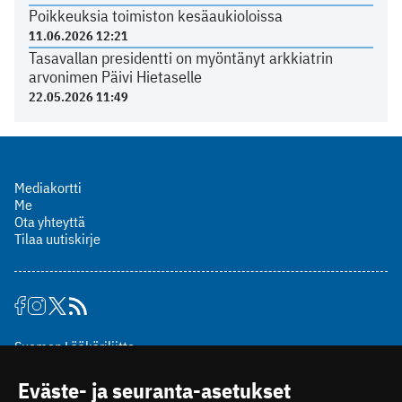
Poikkeuksia toimiston kesäaukioloissa
11.06.2026 12:21
Tasavallan presidentti on myöntänyt arkkiatrin
arvonimen Päivi Hietaselle
22.05.2026 11:49
Mediakortti
Me
Ota yhteyttä
Tilaa uutiskirje
Suomen Lääkäriliitto
Mäkelänkatu 2, PL 49
Eväste- ja seuranta-asetukset
00510 Helsinki