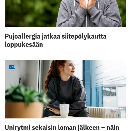
Pujoallergia jatkaa siitepölykautta
loppukesään
UNI
Unirytmi sekaisin loman jälkeen – näin