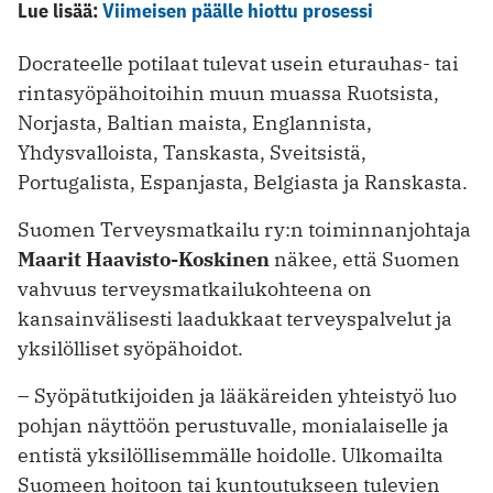
Lue lisää:
Viimeisen päälle hiottu prosessi
Docrateelle potilaat tulevat usein eturauhas- tai
rintasyöpähoitoihin muun muassa Ruotsista,
Norjasta, Baltian maista, Englannista,
Yhdysvalloista, Tanskasta, Sveitsistä,
Portugalista, Espanjasta, Belgiasta ja Ranskasta.
Suomen Terveysmatkailu ry:n toiminnanjohtaja
Maarit Haavisto-Koskinen
näkee, että Suomen
vahvuus terveysmatkailukohteena on
kansainvälisesti laadukkaat terveyspalvelut ja
yksilölliset syöpähoidot.
– Syöpätutkijoiden ja lääkäreiden yhteistyö luo
pohjan näyttöön perustuvalle, monialaiselle ja
entistä yksilöllisemmälle hoidolle. Ulkomailta
Suomeen hoitoon tai kuntoutukseen tulevien