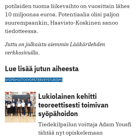
potilaiden tuoma liikevaihto on vuosittain lähes
10 miljoonaa euroa. Potentiaalia olisi paljon
suurempaankin, Haavisto-Koskinen sanoo
tiedotteessa.
Juttu on julkaistu aiemmin Lääkärilehden
verkkosivuilla.
Lue lisää jutun aiheesta
SYÖPÄHOITO
SYÖPÄ
TERVEYSTURISMI
Lukiolainen kehitti
teoreettisesti toimivan
syöpähoidon
Tiedekilpailun voittaja Adam Yousfi
tähtää nyt opiskelemaan