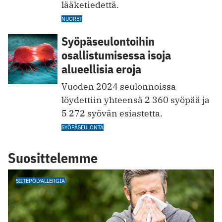
lääketiedettä.
NUORET
Syöpäseulontoihin
osallistumisessa isoja
alueellisia eroja
Vuoden 2024 seulonnoissa
löydettiin yhteensä 2 360 syöpää ja
5 272 syövän esiastetta.
SYÖPÄSEULONTA
Suosittelemme
SIITEPÖLYALLERGIA