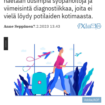
haetaan uusimpia syöpähoitoja ja
viimeisintä diagnostiikkaa, joita ei
vielä löydy potilaiden kotimaasta.
Anne Seppänen
7.2.2023 13.43
Adobe/AOP