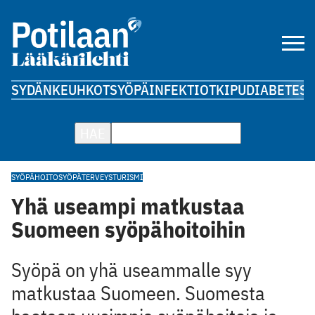
SYDÄN
KEUHKOT
SYÖPÄ
INFEKTIOT
KIPU
DIABETES
A
HAE
SYÖPÄHOITO
SYÖPÄ
TERVEYSTURISMI
Yhä useampi matkustaa
Suomeen syöpähoitoihin
Syöpä on yhä useammalle syy
matkustaa Suomeen. Suomesta