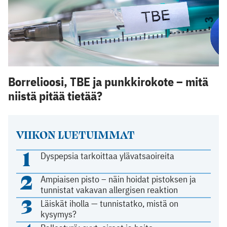
Borrelioosi, TBE ja punkkirokote – mitä
niistä pitää tietää?
VIIKON LUETUIMMAT
1
Dyspepsia tarkoittaa ylävatsaoireita
2
Ampiaisen pisto – näin hoidat pistoksen ja
tunnistat vakavan allergisen reaktion
3
Läiskät iholla — tunnistatko, mistä on
kysymys?