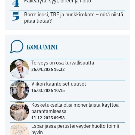
4
Palleatyrä: syyt, oireet ja hoito
5
Borrelioosi, TBE ja punkkirokote – mitä niistä
pitää tietää?
KOLUMNI
Terveys on osa turvallisuutta
26.04.2026 15:32
Viikon käänteiset uutiset
15.03.2026 10:15
Kosketuksella olisi monenlaista käyttöä
parantamisessa
11.12.2025 09:58
Espanjassa perusterveydenhuolto toimii
hyvin