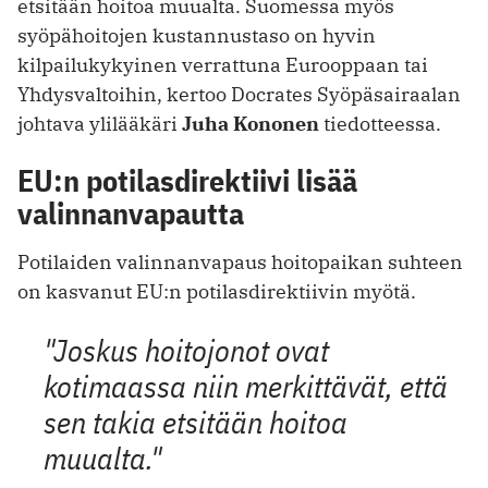
etsitään hoitoa muualta. Suomessa myös
syöpähoitojen kustannustaso on hyvin
kilpailukykyinen verrattuna Eurooppaan tai
Yhdysvaltoihin, kertoo Docrates Syöpäsairaalan
johtava ylilääkäri
Juha Kononen
tiedotteessa.
EU:n potilasdirektiivi lisää
valinnanvapautta
Potilaiden valinnanvapaus hoitopaikan suhteen
on kasvanut EU:n potilasdirektiivin myötä.
"Joskus hoitojonot ovat
kotimaassa niin merkittävät, että
sen takia etsitään hoitoa
muualta."