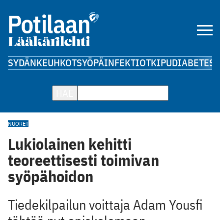
SYDÄN
KEUHKOT
SYÖPÄ
INFEKTIOT
KIPU
DIABETES
A
HAE
NUORET
Lukiolainen kehitti
teoreettisesti toimivan
syöpähoidon
Tiedekilpailun voittaja Adam Yousfi