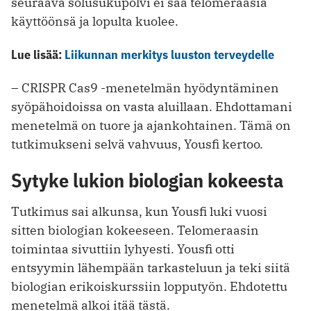
seuraava solusukupolvi ei saa telomeraasia
käyttöönsä ja lopulta kuolee.
Lue lisää:
Liikunnan merkitys luuston terveydelle
– CRISPR Cas9 -menetelmän hyödyntäminen
syöpähoidoissa on vasta aluillaan. Ehdottamani
menetelmä on tuore ja ajankohtainen. Tämä on
tutkimukseni selvä vahvuus, Yousfi kertoo.
Sytyke lukion biologian kokeesta
Tutkimus sai alkunsa, kun Yousfi luki vuosi
sitten biologian kokeeseen. Telomeraasin
toimintaa sivuttiin lyhyesti. Yousfi otti
entsyymin lähempään tarkasteluun ja teki siitä
biologian erikoiskurssiin lopputyön. Ehdotettu
menetelmä alkoi itää tästä.