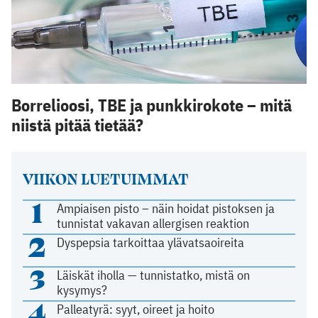
Borrelioosi, TBE ja punkkirokote – mitä
niistä pitää tietää?
VIIKON LUETUIMMAT
1
Ampiaisen pisto – näin hoidat pistoksen ja
tunnistat vakavan allergisen reaktion
2
Dyspepsia tarkoittaa ylävatsaoireita
3
Läiskät iholla — tunnistatko, mistä on
kysymys?
4
Palleatyrä: syyt, oireet ja hoito