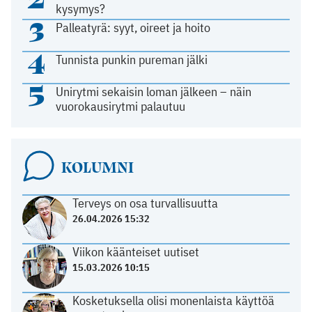
kysymys?
3
Palleatyrä: syyt, oireet ja hoito
4
Tunnista punkin pureman jälki
5
Unirytmi sekaisin loman jälkeen – näin
vuorokausirytmi palautuu
KOLUMNI
Terveys on osa turvallisuutta
26.04.2026 15:32
Viikon käänteiset uutiset
15.03.2026 10:15
Kosketuksella olisi monenlaista käyttöä