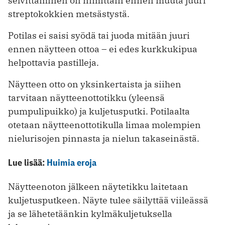
selvittäminen on nimittäin ennen muuta juuri
streptokokkien metsästystä.
Potilas ei saisi syödä tai juoda mitään juuri
ennen näytteen ottoa – ei edes kurkkukipua
helpottavia pastilleja.
Näytteen otto on yksinkertaista ja siihen
tarvitaan näytteenottotikku (yleensä
pumpulipuikko) ja kuljetusputki. Potilaalta
otetaan näytteenottotikulla limaa molempien
nielurisojen pinnasta ja nielun takaseinästä.
Lue lisää:
Huimia eroja
Näytteenoton jälkeen näytetikku laitetaan
kuljetusputkeen. Näyte tulee säilyttää viileässä
ja se lähetetäänkin kylmäkuljetuksella