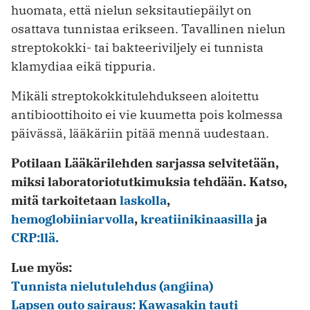
huomata, että nielun seksitautiepäilyt on
osattava tunnistaa erikseen. Tavallinen nielun
streptokokki- tai bakteeriviljely ei tunnista
klamydiaa eikä tippuria.
Mikäli streptokokkitulehdukseen aloitettu
antibioottihoito ei vie kuumetta pois kolmessa
päivässä, lääkäriin pitää mennä uudestaan.
Potilaan Lääkärilehden sarjassa selvitetään,
miksi laboratoriotutkimuksia tehdään. Katso,
mitä tarkoitetaan
laskolla
,
hemoglobiiniarvolla
,
kreatiinikinaasilla
ja
CRP:llä.
Lue myös:
Tunnista nielutulehdus (angiina)
Lapsen outo sairaus: Kawasakin tauti