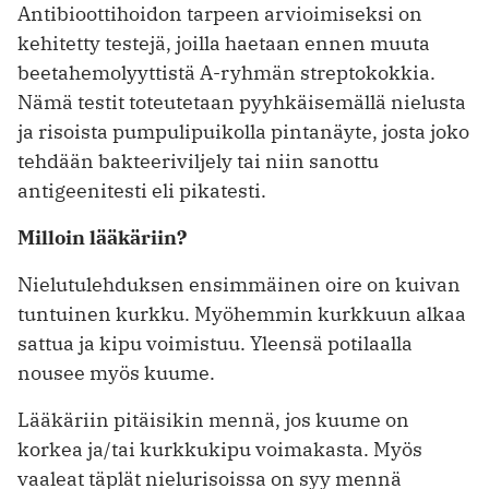
Antibioottihoidon tarpeen arvioimiseksi on
kehitetty testejä, joilla haetaan ennen muuta
beetahemolyyttistä A-ryhmän streptokokkia.
Nämä testit toteutetaan pyyhkäisemällä nielusta
ja risoista pumpulipuikolla pintanäyte, josta joko
tehdään bakteeriviljely tai niin sanottu
antigeenitesti eli pikatesti.
Milloin lääkäriin?
Nielutulehduksen ensimmäinen oire on kuivan
tuntuinen kurkku. Myöhemmin kurkkuun alkaa
sattua ja kipu voimistuu. Yleensä potilaalla
nousee myös kuume.
Lääkäriin pitäisikin mennä, jos kuume on
korkea ja/tai kurkkukipu voimakasta. Myös
vaaleat täplät nielurisoissa on syy mennä