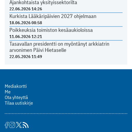
Ajankohtaista yksityissektorilta
22.06.2026 14:26
Kurkista Lääkäripäivien 2027 ohjelmaan
18.06.2026 08:58
Poikkeuksia toimiston kesäaukioloissa
11.06.2026 12:21
Tasavallan presidentti on myöntänyt arkkiatrin
arvonimen Päivi Hietaselle
22.05.2026 11:49
Mediakortti
Me
Ota yhteyttä
Tilaa uutiskirje