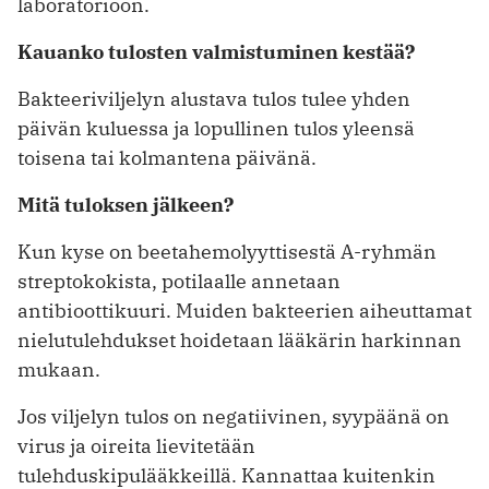
laboratorioon.
Kauanko tulosten valmistuminen kestää?
Bakteeriviljelyn alustava tulos tulee yhden
päivän kuluessa ja lopullinen tulos yleensä
toisena tai kolmantena päivänä.
Mitä tuloksen jälkeen?
Kun kyse on beetahemolyyttisestä A-ryhmän
streptokokista, potilaalle annetaan
antibioottikuuri. Muiden bakteerien aiheuttamat
nielutulehdukset hoidetaan lääkärin harkinnan
mukaan.
Jos viljelyn tulos on negatiivinen, syypäänä on
virus ja oireita lievitetään
tulehduskipulääkkeillä. Kannattaa kuitenkin