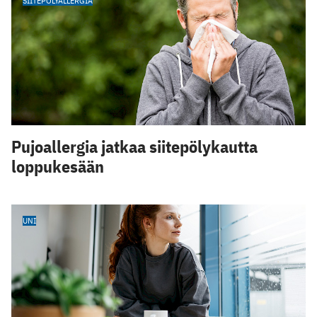
SIITEPÖLYALLERGIA
Pujoallergia jatkaa siitepölykautta
loppukesään
UNI