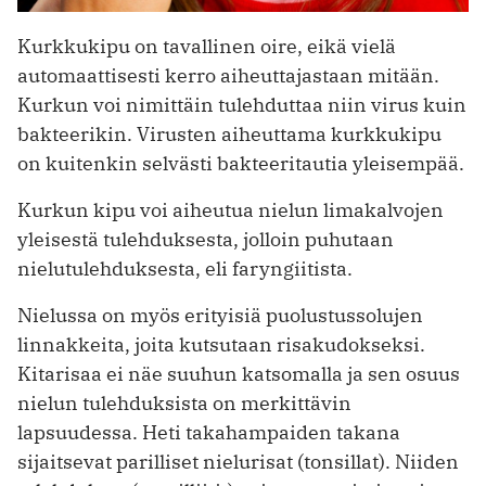
Kurkkukipu on tavallinen oire, eikä vielä
automaattisesti kerro aiheuttajastaan mitään.
Kurkun voi nimittäin tulehduttaa niin virus kuin
bakteerikin. Virusten aiheuttama kurkkukipu
on kuitenkin selvästi bakteeritautia yleisempää.
Kurkun kipu voi aiheutua nielun limakalvojen
yleisestä tulehduksesta, jolloin puhutaan
nielutulehduksesta, eli faryngiitista.
Nielussa on myös erityisiä puolustussolujen
linnakkeita, joita kutsutaan risakudokseksi.
Kitarisaa ei näe suuhun katsomalla ja sen osuus
nielun tulehduksista on merkittävin
lapsuudessa. Heti takahampaiden takana
sijaitsevat parilliset nielurisat (tonsillat). Niiden