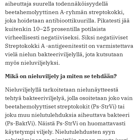
aiheuttaja suurella todennäköisyydellä
beetahemolyyttinen A-ryhmän streptokokki,
joka hoidetaan antibioottikuurilla. Pikatesti jää
kuitenkin 10–25 prosentilla potilaista
virheellisesti negatiiviseksi. Siksi negatiiviset
Streptokokki A -antigeenitestit on varmistettava
vielä nielun bakteeriviljelyllä, jota kutsutaan
myös nieluviljelyksi.
Mikä on nieluviljely ja miten se tehdään?
Nieluviljelyllä tarkoitetaan nielunäytteestä
tehtyä bakteeriviljelyä, jolla osoitetaan joko vain
beetahemolyyttiset streptokokit (Ps-StrVi) tai
joku muu nielutulehduksia aiheuttava bakteeri
(Ps-BaktVi). Näistä Ps-StrVi on huomattavasti
käytetympi viljely. Nielutulehdusten syyn