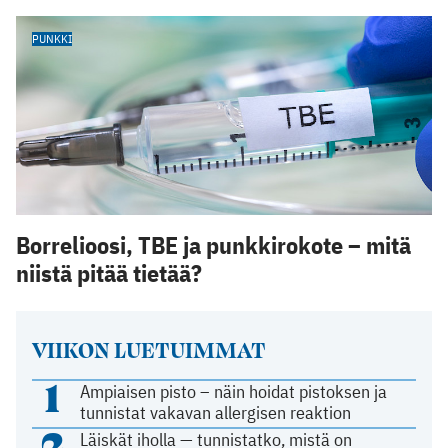
PUNKKI
Borrelioosi, TBE ja punkkirokote – mitä
niistä pitää tietää?
VIIKON LUETUIMMAT
1
Ampiaisen pisto – näin hoidat pistoksen ja
tunnistat vakavan allergisen reaktion
2
Läiskät iholla — tunnistatko, mistä on