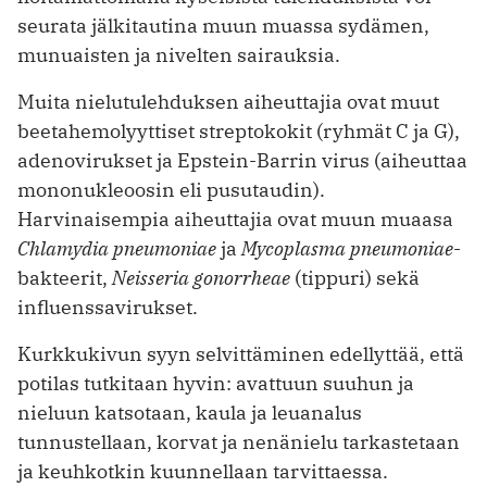
seurata jälkitautina muun muassa sydämen,
munuaisten ja nivelten sairauksia.
Muita nielutulehduksen aiheuttajia ovat muut
beetahemolyyttiset streptokokit (ryhmät C ja G),
adenovirukset ja Epstein-Barrin virus (aiheuttaa
mononukleoosin eli pusutaudin).
Harvinaisempia aiheuttajia ovat muun muaasa
Chlamydia pneumoniae
ja
Mycoplasma pneumoniae
-
bakteerit,
Neisseria gonorrheae
(tippuri) sekä
influenssavirukset.
Kurkkukivun syyn selvittäminen edellyttää, että
potilas tutkitaan hyvin: avattuun suuhun ja
nieluun katsotaan, kaula ja leuanalus
tunnustellaan, korvat ja nenänielu tarkastetaan
ja keuhkotkin kuunnellaan tarvittaessa.