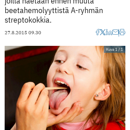
joilla haetaan ennen muuta
beetahemolyyttistä A-ryhmän
streptokokkia.
27.8.2015 09.30
Kuva 1 / 1