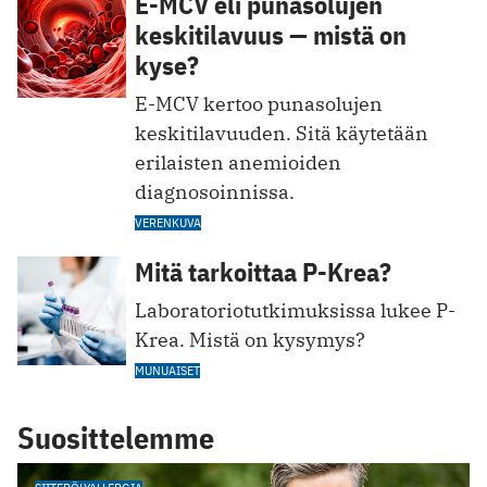
E-MCV eli punasolujen
keskitilavuus — mistä on
kyse?
E-MCV kertoo punasolujen
keskitilavuuden. Sitä käytetään
erilaisten anemioiden
diagnosoinnissa.
VERENKUVA
Mitä tarkoittaa P-Krea?
Laboratoriotutkimuksissa lukee P-
Krea. Mistä on kysymys?
MUNUAISET
Suosittelemme