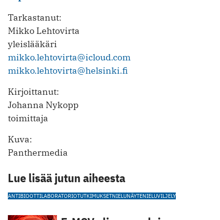
Tarkastanut:
Mikko Lehtovirta
yleislääkäri
mikko.lehtovirta@icloud.com
mikko.lehtovirta@helsinki.fi
Kirjoittanut:
Johanna Nykopp
toimittaja
Kuva:
Panthermedia
Lue lisää jutun aiheesta
ANTIBIOOTTI
LABORATORIOTUTKIMUKSET
NIELUNÄYTE
NIELUVILJELY