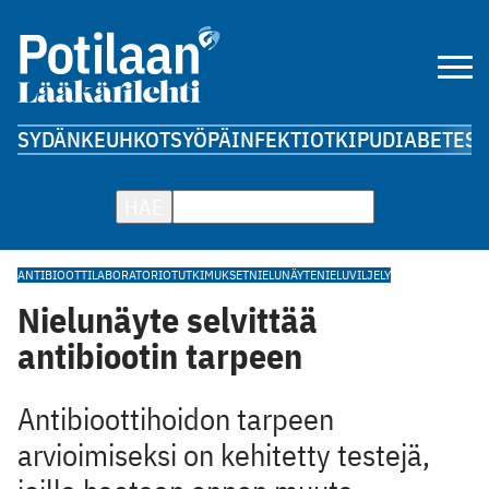
SYDÄN
KEUHKOT
SYÖPÄ
INFEKTIOT
KIPU
DIABETES
A
HAE
ANTIBIOOTTI
LABORATORIOTUTKIMUKSET
NIELUNÄYTE
NIELUVILJELY
Nielunäyte selvittää
antibiootin tarpeen
Antibioottihoidon tarpeen
arvioimiseksi on kehitetty testejä,