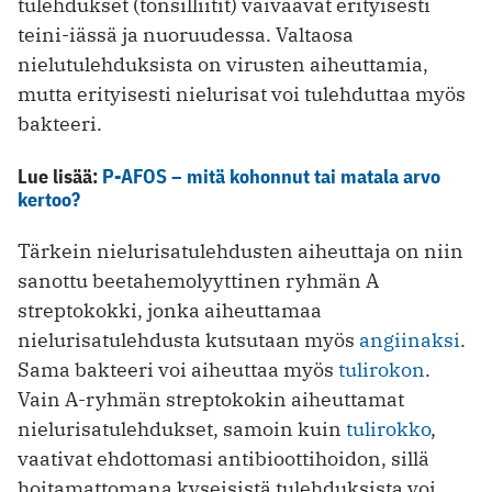
tulehdukset (tonsilliitit) vaivaavat erityisesti
teini-iässä ja nuoruudessa. Valtaosa
nielutulehduksista on virusten aiheuttamia,
mutta erityisesti nielurisat voi tulehduttaa myös
bakteeri.
Lue lisää:
P-AFOS – mitä kohonnut tai matala arvo
kertoo?
Tärkein nielurisatulehdusten aiheuttaja on niin
sanottu beetahemolyyttinen ryhmän A
streptokokki, jonka aiheuttamaa
nielurisatulehdusta kutsutaan myös
angiinaksi
.
Sama bakteeri voi aiheuttaa myös
tulirokon
.
Vain A-ryhmän streptokokin aiheuttamat
nielurisatulehdukset, samoin kuin
tulirokko
,
vaativat ehdottomasi antibioottihoidon, sillä
hoitamattomana kyseisistä tulehduksista voi