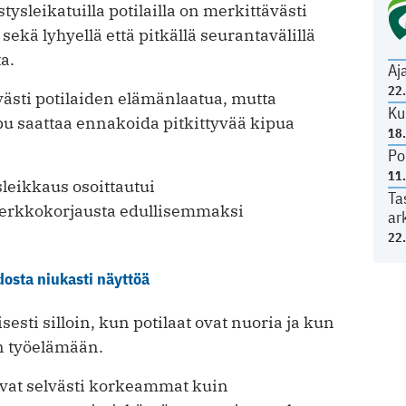
sleikatuilla potilailla on merkittävästi
ekä lyhyellä että pitkällä seurantavälillä
a.
Aj
22
ästi potilaiden elämänlaatua, mutta
Ku
pu saattaa ennakoida pitkittyvää kipua
18
Po
11
leikkaus osoittautui
Ta
verkkokorjausta edullisemmaksi
ar
22
osta niukasti näyttöä
esti silloin, kun potilaat ovat nuoria ja kun
in työelämään.
vat selvästi korkeammat kuin