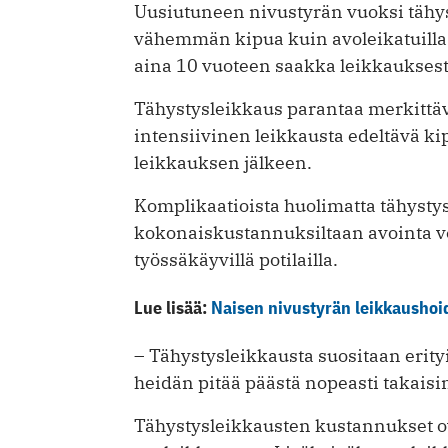
Uusiutuneen nivustyrän vuoksi tähysty
vähemmän kipua kuin avoleikatuilla s
aina 10 vuoteen saakka leikkauksest
Tähystysleikkaus parantaa merkittäv
intensiivinen leikkausta edeltävä ki
leikkauksen jälkeen.
Komplikaatioista huolimatta tähystys
kokonaiskustannuksiltaan avointa 
työssäkäyvillä potilailla.
Lue lisää:
Naisen nivustyrän leikkaushoid
– Tähystysleikkausta suositaan erityis
heidän pitää päästä nopeasti takais
Tähystysleikkausten kustannukset o