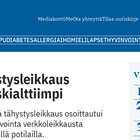
Mediakortti
Me
Ota yhteyttä
Tilaa uutiskirje
PU
DIABETES
ALLERGIA
IHO
MIELI
LAPSET
HYVINVOIN
V
stysleikkaus
kialttiimpi
 tähystysleikkaus osoittautui
vointa verkkoleikkausta
ä potilailla.