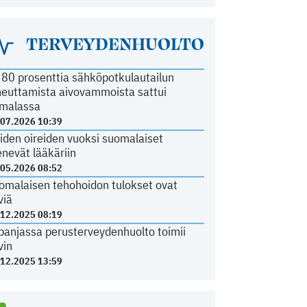
TERVEYDENHUOLTO
i 80 prosenttia sähköpotkulautailun
heuttamista aivovammoista sattui
malassa
.07.2026 10:39
iden oireiden vuoksi suomalaiset
nevät lääkäriin
.05.2026 08:52
omalaisen tehohoidon tulokset ovat
viä
.12.2025 08:19
panjassa perusterveydenhuolto toimii
vin
.12.2025 13:59