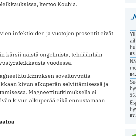
oleikkauksissa, kertoo Kouhia.
yvien infektioiden ja vuotojen prosentit eivät
Yl
ai
hu
03
in kärsii näistä ongelmista, tehdäänhän
Nä
vustyräleikkausta vuodessa.
me
04
agneettitutkimuksen soveltuvuutta
Su
kkaan kivun alkuperän selvittämisessä ja
hy
tamisessa. Magneettitutkimuksella ei
15
ltävän kivun alkuperää eikä ennustamaan
Es
hy
07
aatua