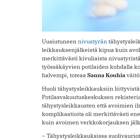
Uusiutuneen
nivustyrän
tähystysleik
leikkauksenjälkeistä kipua kuin avole
merkittävästi kivuliaista nivustyrist
työssäkäyvien potilaiden kohdalla 
halvempi, toteaa
Sanna Kouhia
väit
Huoli tähystysleikkauksiin liittyvis
Potilasvakuutuskeskuksen rekisteriai
tähystysleikkausten että avoimien i
komplikaatioita oli merkittävästi en
kuin avoimen verkkokorjauksen jäl
– Tähystysleikkauksissa suolivauriot