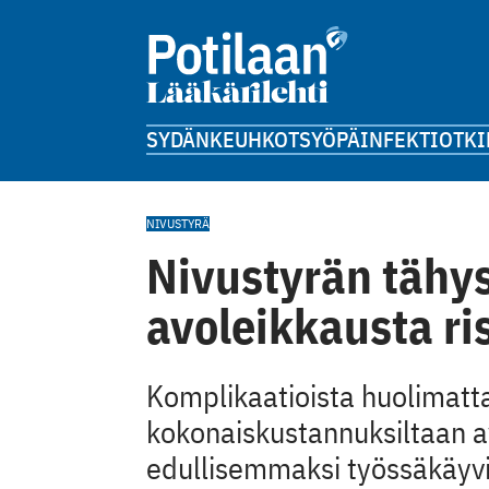
SYDÄN
KEUHKOT
SYÖPÄ
INFEKTIOT
KI
NIVUSTYRÄ
Nivustyrän tähy
avoleikkausta ris
Komplikaatioista huolimatta
kokonaiskustannuksiltaan a
edullisemmaksi työssäkäyvill