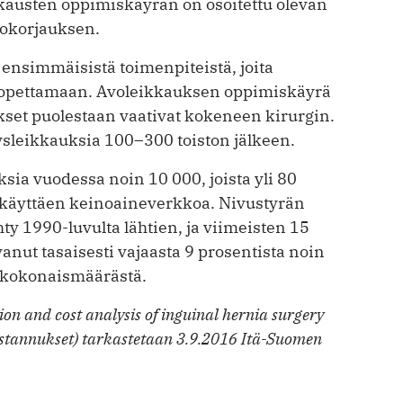
kkausten oppimiskäyrän on osoitettu olevan
kokorjauksen.
 ensimmäisistä toimenpiteistä, joita
n opettamaan. Avoleikkauksen oppimiskäyrä
ukset puolestaan vaativat kokeneen kirurgin.
tysleikkauksia 100–300 toiston jälkeen.
ia vuodessa noin 10 000, joista yli 80
 käyttäen keinoaineverkkoa. Nivustyrän
y 1990-luvulta lähtien, ja viimeisten 15
nut tasaisesti vajaasta 9 prosentista noin
n kokonaismäärästä.
n and cost analysis of inguinal hernia surgery
ustannukset) tarkastetaan 3.9.2016 Itä-Suomen