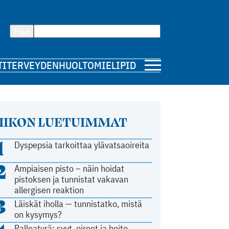
Hae
TI
TERVEYDENHUOLTO
MIELIPIDE
IIKON LUETUIMMAT
1
Dyspepsia tarkoittaa ylävatsaoireita
2
Ampiaisen pisto – näin hoidat
pistoksen ja tunnistat vakavan
allergisen reaktion
3
Läiskät iholla — tunnistatko, mistä
on kysymys?
Palleatyrä: syyt, oireet ja hoito