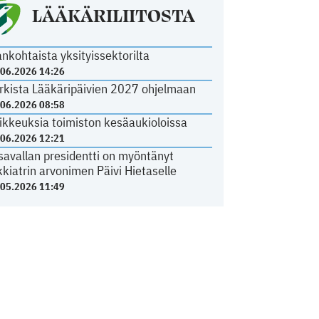
LÄÄKÄRILIITOSTA
ankohtaista yksityissektorilta
.06.2026 14:26
rkista Lääkäripäivien 2027 ohjelmaan
.06.2026 08:58
ikkeuksia toimiston kesäaukioloissa
.06.2026 12:21
savallan presidentti on myöntänyt
kkiatrin arvonimen Päivi Hietaselle
.05.2026 11:49