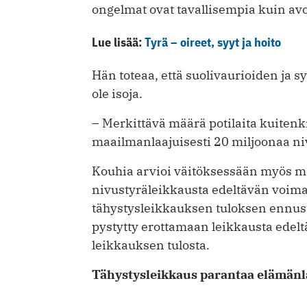
ongelmat ovat tavallisempia kuin av
Lue lisää:
Tyrä – oireet, syyt ja hoito
Hän toteaa, että suolivaurioiden ja s
ole isoja.
– Merkittävä määrä potilaita kuitenk
maailmanlaajuisesti 20 miljoonaa ni
Kouhia arvioi väitöksessään myös m
nivustyräleikkausta edeltävän voima
tähystysleikkauksen tuloksen ennus
pystytty erottamaan leikkausta ede
leikkauksen tulosta.
Tähystysleikkaus parantaa elämänl