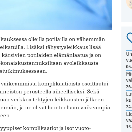
kauksessa olleilla potilailla on vähemmän
ikatuilla. Lisäksi tähystysleikkaus lisää
Un
ä kärsivien potilaiden elämänlaatua ja on
vu
kokonaiskustannuksiltaan avoleikkausta
05
östutkimuksessaan.
Mi
va
tä vaikeammista komplikaatioista osoittautui
26
neiston perusteella aiheelliseksi. Sekä
Lu
lman verkkoa tehtyjen leikkausten jälkeen
ku
24
emmän, ja ne olivat luonteeltaan vaikeampia
El
keen.
va
15
yyppiset komplikaatiot ja isot vuoto-