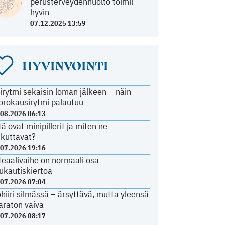
perusterveydenhuolto toimii
hyvin
07.12.2025 13:59
HYVINVOINTI
irytmi sekaisin loman jälkeen – näin
orokausirytmi palautuu
.08.2026 06:13
tä ovat minipillerit ja miten ne
ikuttavat?
.07.2026 19:16
teaalivaihe on normaali osa
ukautiskiertoa
.07.2026 07:04
ohiiri silmässä – ärsyttävä, mutta yleensä
araton vaiva
.07.2026 08:17