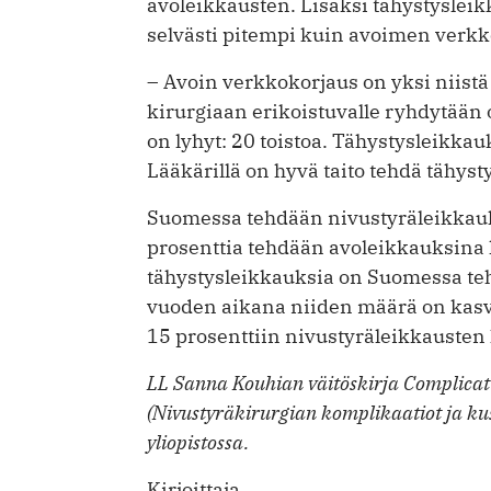
avoleikkausten. Lisäksi tähystyslei
selvästi pitempi kuin avoimen verk
– Avoin verkkokorjaus on yksi niistä
kirurgiaan erikoistuvalle ryhdytää
on lyhyt: 20 toistoa. Tähystysleikka
Lääkärillä on hyvä taito tehdä tähys
Suomessa tehdään nivustyräleikkauks
prosenttia tehdään avoleikkauksina
tähystysleikkauksia on Suomessa teht
vuoden aikana niiden määrä on kasva
15 prosenttiin nivustyräleikkauste
LL Sanna Kouhian väitöskirja Complicatio
(Nivustyräkirurgian komplikaatiot ja k
yliopistossa.
Kirjoittaja