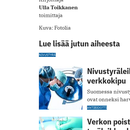
Ulla Toikkanen
toimittaja
Kuva: Fotolia
Lue lisää jutun aiheesta
NIVUSTYRÄ
Nivustyrälei
verkkokipu
Suomessa nivusty
ovat onneksi har
ANTIBIOOTTI
Verkon pois