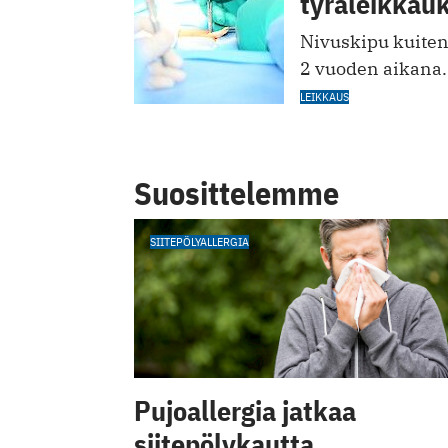
tyräleikkau
Nivuskipu kuitenk
2 vuoden aikana.
LEIKKAUS
Suosittelemme
SIITEPÖLYALLERGIA
Pujoallergia jatkaa
siitepölykautta