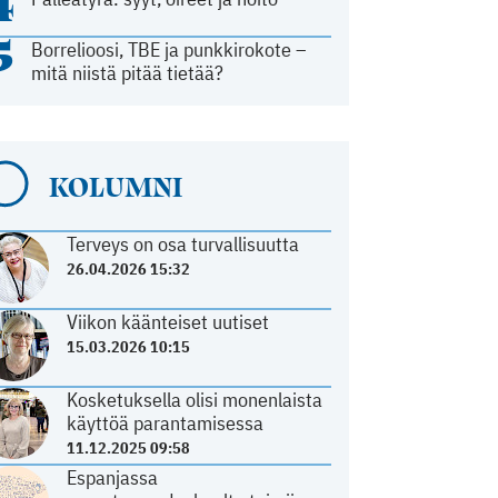
4
5
Borrelioosi, TBE ja punkkirokote –
mitä niistä pitää tietää?
KOLUMNI
Terveys on osa turvallisuutta
26.04.2026 15:32
Viikon käänteiset uutiset
15.03.2026 10:15
Kosketuksella olisi monenlaista
käyttöä parantamisessa
11.12.2025 09:58
Espanjassa