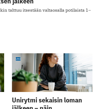
ksen jälkeen
in talttuu itsestään valtaosalla potilaista 1–
UNI
Unirytmi sekaisin loman
jälkeen – näin