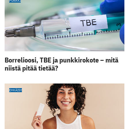
PUNKKI
Borrelioosi, TBE ja punkkirokote – mitä
niistä pitää tietää?
EHKÄISY