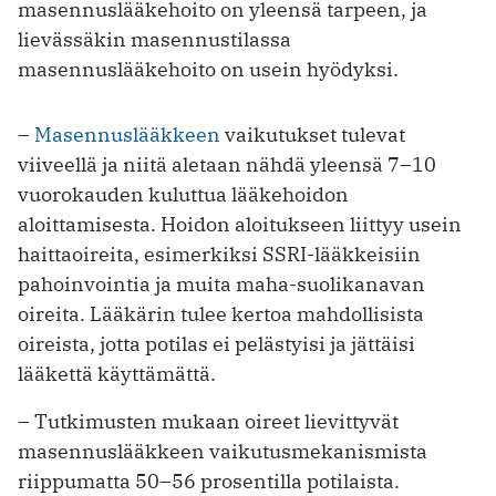
masennuslääkehoito on yleensä tarpeen, ja
lievässäkin masennustilassa
masennuslääkehoito on usein hyödyksi.
–
Masennuslääkkeen
vaikutukset tulevat
viiveellä ja niitä aletaan nähdä yleensä 7–10
vuorokauden kuluttua lääkehoidon
aloittamisesta. Hoidon aloitukseen liittyy usein
haittaoireita, esimerkiksi SSRI-lääkkeisiin
pahoinvointia ja muita maha-suolikanavan
oireita. Lääkärin tulee kertoa mahdollisista
oireista, jotta potilas ei pelästyisi ja jättäisi
lääkettä käyttämättä.
– Tutkimusten mukaan oireet lievittyvät
masennuslääkkeen vaikutusmekanismista
riippumatta 50–56 prosentilla potilaista.