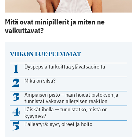
Mitä ovat minipillerit ja miten ne
vaikuttavat?
VIIKON LUETUIMMAT
1
Dyspepsia tarkoittaa ylävatsaoireita
2
Mikä on silsa?
3
Ampiaisen pisto – näin hoidat pistoksen ja
tunnistat vakavan allergisen reaktion
4
Läiskät iholla — tunnistatko, mistä on
kysymys?
5
Palleatyrä: syyt, oireet ja hoito