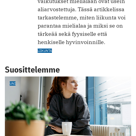
vaikutukset mielialaan ovat usein
aliarvostettuja. Tässä artikkelissa
tarkastelemme, miten liikunta voi
parantaa mielialaa ja miksi se on
tärkeää sekä fyysiselle että
henkiselle hyvinvoinnille.
LIIKUNTA
Suosittelemme
UNI