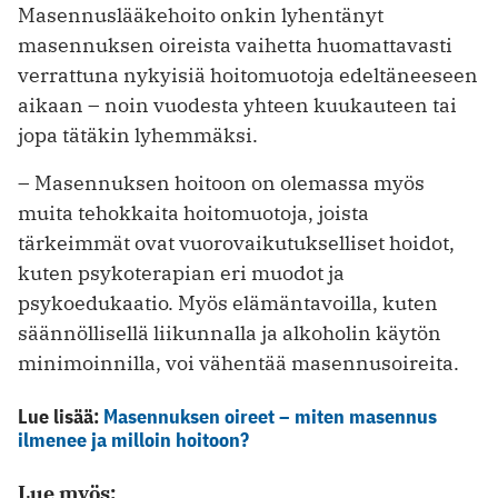
Masennuslääkehoito onkin lyhentänyt
masennuksen oireista vaihetta huomattavasti
verrattuna nykyisiä hoitomuotoja edeltäneeseen
aikaan – noin vuodesta yhteen kuukauteen tai
jopa tätäkin lyhemmäksi.
– Masennuksen hoitoon on olemassa myös
muita tehokkaita hoitomuotoja, joista
tärkeimmät ovat vuorovaikutukselliset hoidot,
kuten psykoterapian eri muodot ja
psykoedukaatio. Myös elämäntavoilla, kuten
säännöllisellä liikunnalla ja alkoholin käytön
minimoinnilla, voi vähentää masennusoireita.
Lue lisää:
Masennuksen oireet – miten masennus
ilmenee ja milloin hoitoon?
Lue myös: