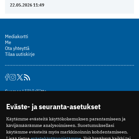
22.05.2026 11:49
Mediakortti
Me
Ota yhteyttä
Tilaa uutiskirje
Suomen Lääkäriliitto
Mäkelänkatu 2, PL 49
Eväste- ja seuranta-asetukset
00510 Helsinki
puh. (09) 393 091
Käytämme evästeitä käyttökokemuksen parantamiseen ja
toimitus@potilaanlaakarilehti.fi
kävijämäärämme analysoimiseen. Suostumuksellasi
käytämme evästeitä myös markkinoinnin kohdentamiseen.
ISSN 2323-9476
Lisää tietoa
evästekäytännöistämme
. Voit hyväksyä kaikki tai