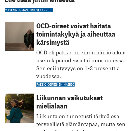
MASENNUS
MASENNUSLÄÄKKEET
OCD-oireet voivat haitata
toimintakykyä ja aiheuttaa
kärsimystä
OCD eli pakko-oireinen häiriö alkaa
usein lapsuudessa tai nuoruudessa.
Sen esiintyvyys on 1-3 prosenttia
vuodessa.
PAKKO-OIREINEN HÄIRIÖ
Liikunnan vaikutukset
mielialaan
Liikunta on tunnetusti tärkeä osa
terveellistä elämäntapaa, mutta sen