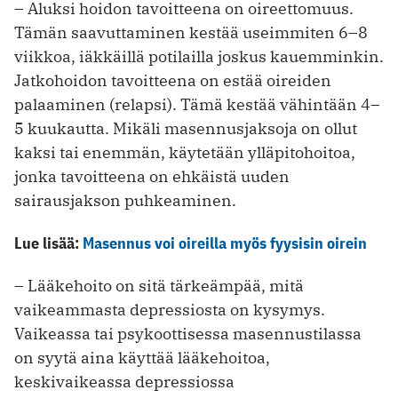
– Aluksi hoidon tavoitteena on oireettomuus.
Tämän saavuttaminen kestää useimmiten 6–8
viikkoa, iäkkäillä potilailla joskus kauemminkin.
Jatkohoidon tavoitteena on estää oireiden
palaaminen (relapsi). Tämä kestää vähintään 4–
5 kuukautta. Mikäli masennusjaksoja on ollut
kaksi tai enemmän, käytetään ylläpitohoitoa,
jonka tavoitteena on ehkäistä uuden
sairausjakson puhkeaminen.
Lue lisää:
Masennus voi oireilla myös fyysisin oirein
– Lääkehoito on sitä tärkeämpää, mitä
vaikeammasta depressiosta on kysymys.
Vaikeassa tai psykoottisessa masennustilassa
on syytä aina käyttää lääkehoitoa,
keskivaikeassa depressiossa