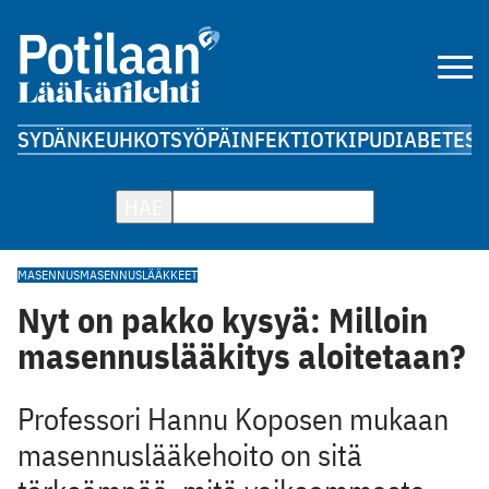
SYDÄN
KEUHKOT
SYÖPÄ
INFEKTIOT
KIPU
DIABETES
A
HAE
MASENNUS
MASENNUSLÄÄKKEET
Nyt on pakko kysyä: Milloin
masennuslääkitys aloitetaan?
Professori Hannu Koposen mukaan
masennuslääkehoito on sitä