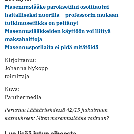
Masennuslääke paroksetiini osoittautui
haitalliseksi nuorilla – professorin mukaan
tutkimusetiikka on pettänyt
Masennuslääkkeiden käyttöön voi liittyä
maksahaittoja
Masennuspotilaita ei pidä mitätöidä
Kirjoittanut:
Johanna Nykopp
toimittaja
Kuva:
Panthermedia
Perustuu Lääkärilehdessä 42/15 julkaistuun
katsaukseen: Miten masennuslääke valitaan?
Lue lisää jutun aiheesta