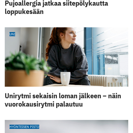
Pujoallergia jatkaa siitepölykautta
loppukesään
UNI
Unirytmi sekaisin loman jälkeen – näin
vuorokausirytmi palautuu
HYÖNTEISEN PISTO