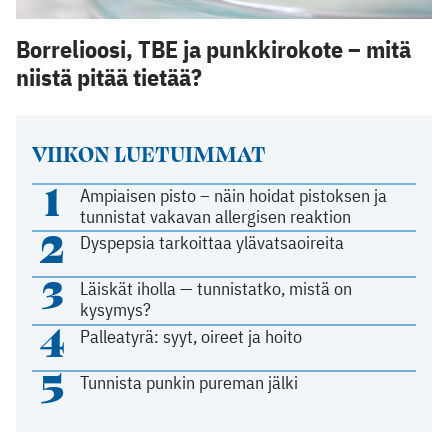
Borrelioosi, TBE ja punkkirokote – mitä
niistä pitää tietää?
VIIKON LUETUIMMAT
1
Ampiaisen pisto – näin hoidat pistoksen ja
tunnistat vakavan allergisen reaktion
2
Dyspepsia tarkoittaa ylävatsaoireita
3
Läiskät iholla — tunnistatko, mistä on
kysymys?
4
Palleatyrä: syyt, oireet ja hoito
5
Tunnista punkin pureman jälki