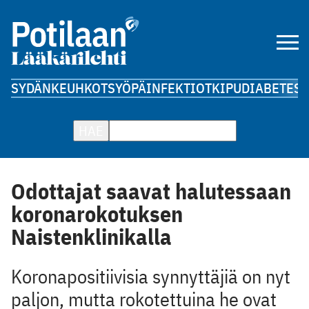
SYDÄN
KEUHKOT
SYÖPÄ
INFEKTIOT
KIPU
DIABETES
A
HAE
Odottajat saavat halutessaan
koronarokotuksen
Naistenklinikalla
Koronapositiivisia synnyttäjiä on nyt
paljon, mutta rokotettuina he ovat