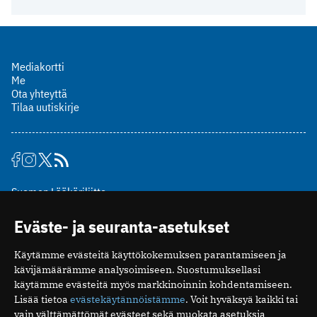
Mediakortti
Me
Ota yhteyttä
Tilaa uutiskirje
Suomen Lääkäriliitto
Mäkelänkatu 2, PL 49
Eväste- ja seuranta-asetukset
00510 Helsinki
puh. (09) 393 091
Käytämme evästeitä käyttökokemuksen parantamiseen ja
toimitus@potilaanlaakarilehti.fi
kävijämäärämme analysoimiseen. Suostumuksellasi
käytämme evästeitä myös markkinoinnin kohdentamiseen.
ISSN 2323-9476
Lisää tietoa
evästekäytännöistämme
. Voit hyväksyä kaikki tai
vain välttämättömät evästeet sekä muokata asetuksia