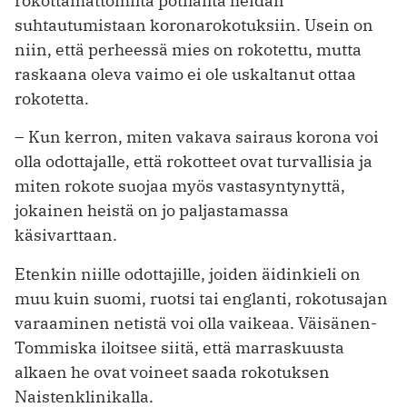
rokottamattomilta potilailta heidän
suhtautumistaan koronarokotuksiin. Usein on
niin, että perheessä mies on rokotettu, mutta
raskaana oleva vaimo ei ole uskaltanut ottaa
rokotetta.
– Kun kerron, miten vakava sairaus korona voi
olla odottajalle, että rokotteet ovat turvallisia ja
miten rokote suojaa myös vastasyntynyttä,
jokainen heistä on jo paljastamassa
käsivarttaan.
Etenkin niille odottajille, joiden äidinkieli on
muu kuin suomi, ruotsi tai englanti, rokotusajan
varaaminen netistä voi olla vaikeaa. Väisänen-
Tommiska iloitsee siitä, että marraskuusta
alkaen he ovat voineet saada rokotuksen
Naistenklinikalla.