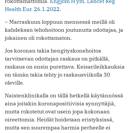
rokottamattomia.
Engjom H ym. Lancet Reg
Health Eur. 26.1.2022
.
– Marraskuun loppuun mennessä meillä oli
kahdeksan tehohoitoon joutunutta odottajaa, ja
jokainen oli rokottamaton.
Jos koronan takia hengityskonehoitoa
tarvitsevan odottajan raskaus on pitkällä,
raskaus on ensin purettava. Keisarileikkauksia
on tämän takia tehty jo raskausviikolla 30
oleville.
Naistenklinikalla on tällä hetkellä käytännössä
aina joitakin koronapositiivisia synnyttäjiä,
mutta rokotetut ovat usein jopa kokonaan
oireettomia. Heidät hoidetaan eristyksissä,
mutta sen suurempaa harmia perheelle ei