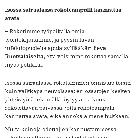
Isossa sairaalassa rokoteampulli kannattaa
avata
– Rokotimme työpaikalla omia
työntekijöitämme, ja pyysin luvan
infektiopuolelta apulaisylilääkäri
Eeva
Ruotsalaiselta,
että voisimme rokottaa samalla
myös potilaita.
Isossa sairaalassa rokottaminen onnistuu toisin
kuin vaikkapa neuvolassa: eri osastojen kesken
yhteistyötä tekemällä löytyy aina kuusi
rokotettavaa päivässä, jotta rokoteampulli
kannattaa avata, eikä annoksia mene hukkaan.
Muita keinoja odottajien kannustamisessa
rokotteen ottamiseen ovat odotustilojen