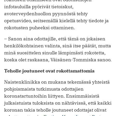
infotauluilla pyörivät tietoiskut,
avoterveydenhuollon pyynnöstä tehty
opetusvideo, seitsemällä kielellä tehty tiedote ja
rokotusten puheeksi ottaminen.
– Sanon aina odottajille, että tämä on jokaisen
henkilökohtainen valinta, sinä itse päätät, mutta
minä suosittelen sinulle lämpimästi rokotetta,
koska olet raskaana, Väisänen-Tommiska sanoo.
Teholle joutuneet ovat rokottamattomia
Naistenklinikka on mukana tekemässä yhteistä
pohjoismaista tutkimusta odottajien
koronatartuntoihin liittyen. Ensimmäisistä
julkaistuista tuloksista on nähtävissä, että kaikki
koronan takia teholle joutuneet odottajat olivat