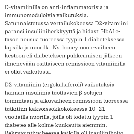
D-vitamiinilla on anti-inflammatorisia ja
immunomoduloivia vaikutuksia.
Satunnaistetussa vertailukokeessa D2-vitamiini
paransi insuliiniherkkyyttä ja hidasti HbA1c-
tason nousua tuoreessa tyypin 1 diabeteksessa
lapsilla ja nuorilla. Ns. honeymoon-vaiheen
kestoon eli diabeteksen puhkeamisen jälkeen
ilmenevään osittaiseen remissioon vitamiinilla
ei ollut vaikutusta.
D2-vitamiinin (ergokalsiferoli) vaikutuksia
haiman insuliinia tuottavien β-solujen
toimintaan ja alkuvaiheen remissioon tuoreessa
tutkittiin kaksoissokkokokeessa 10–21-
vuotiailla nuorilla, joilla oli todettu tyypin 1
diabetes alle kolme kuukautta aiemmin.
Rekrytointivaiheessa kaikilla oli insuliinihoito.