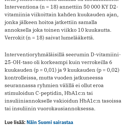
Interventiona (n = 18) annettiin 50 000 KY D2-
vitamiinia viikoittain kahden kuukauden ajan,
jonka jälkeen hoitoa jatkettiin samalla
annoksella joka toinen viikko 10 kuukautta.
Verrokit (n = 18) saivat lumelääkettä.
Interventioryhmäläisillä seerumin D-vitamiini-
25-OH-taso oli korkeampi kuin verrokeilla 6
kuukauden (p = 0,01) ja 9 kuukauden (p = 0,02)
kontrolleissa, mutta vuoden jatkuneessa
seurannassa ryhmien välillä ei ollut eroa
stimuloidun C-peptidin, HbA1c:n tai
insuliiniannokselle vakioidun HbA1c:n tasoissa
tai insuliinin vuorokausiannoksessa.
Lue lisää:
Näin Suomi sairastaa