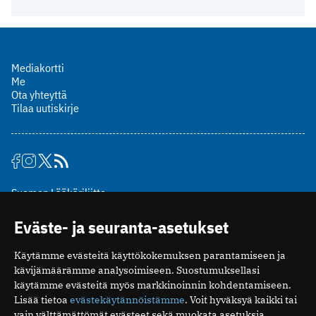
Mediakortti
Me
Ota yhteyttä
Tilaa uutiskirje
Suomen Lääkäriliitto
Mäkelänkatu 2, PL 49
Eväste- ja seuranta-asetukset
00510 Helsinki
puh. (09) 393 091
Käytämme evästeitä käyttökokemuksen parantamiseen ja
toimitus@potilaanlaakarilehti.fi
kävijämäärämme analysoimiseen. Suostumuksellasi
käytämme evästeitä myös markkinoinnin kohdentamiseen.
ISSN 2323-9476
Lisää tietoa
evästekäytännöistämme
. Voit hyväksyä kaikki tai
vain välttämättömät evästeet sekä muokata asetuksia