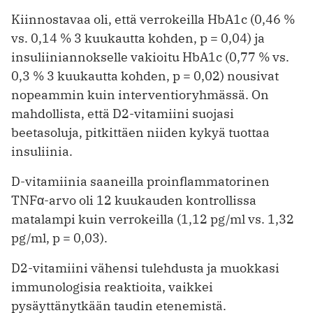
Kiinnostavaa oli, että verrokeilla HbA1c (0,46 %
vs. 0,14 % 3 kuukautta kohden, p = 0,04) ja
insuliiniannokselle vakioitu HbA1c (0,77 % vs.
0,3 % 3 kuukautta kohden, p = 0,02) nousivat
nopeammin kuin interventioryhmässä. On
mahdollista, että D2-vitamiini suojasi
beetasoluja, pitkittäen niiden kykyä tuottaa
insuliinia.
D-vitamiinia saaneilla proinflammatorinen
TNFα-arvo oli 12 kuukauden kontrollissa
matalampi kuin verrokeilla (1,12 pg/ml vs. 1,32
pg/ml, p = 0,03).
D2-vitamiini vähensi tulehdusta ja muokkasi
immunologisia reaktioita, vaikkei
pysäyttänytkään taudin etenemistä.