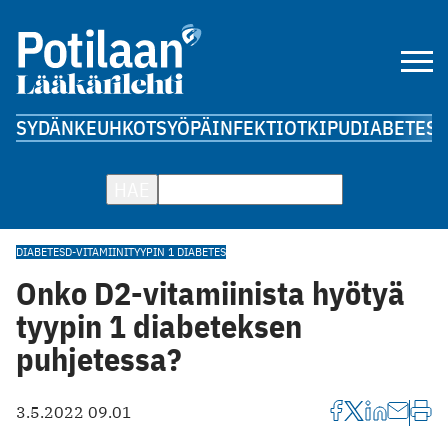
SYDÄN
KEUHKOT
SYÖPÄ
INFEKTIOT
KIPU
DIABETES
A
HAE
DIABETES
D-VITAMIINI
TYYPIN 1 DIABETES
Onko D2-vitamiinista hyötyä
tyypin 1 diabeteksen
puhjetessa?
3.5.2022 09.01