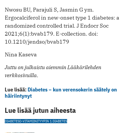
Nwosu BU, Parajuli S, Jasmin G ym.
Ergocalciferol in new-onset type 1 diabetes: a
randomized controlled trial. J Endocr Soc
2021;6(1):bvab179. E-collection. doi:
10.1210/jendso/bvab179
Nina Kaseva
Juttu on julkaistu aiemmin Lääkärilehden
verkkosivuilla.
Lue lisää:
Diabetes – kun verensokerin säätely on
häiriintynyt
Lue lisää jutun aiheesta
DIABETES
D-VITAMIINI
TYYPIN 1 DIABETES