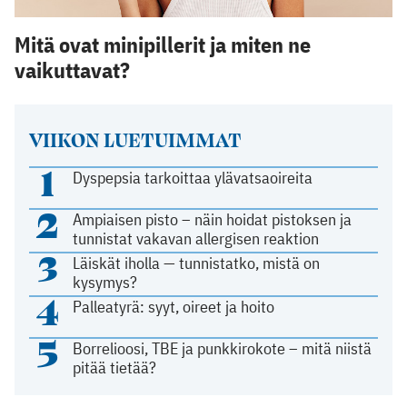
Mitä ovat minipillerit ja miten ne
vaikuttavat?
VIIKON LUETUIMMAT
1
Dyspepsia tarkoittaa ylävatsaoireita
2
Ampiaisen pisto – näin hoidat pistoksen ja
tunnistat vakavan allergisen reaktion
3
Läiskät iholla — tunnistatko, mistä on
kysymys?
4
Palleatyrä: syyt, oireet ja hoito
5
Borrelioosi, TBE ja punkkirokote – mitä niistä
pitää tietää?