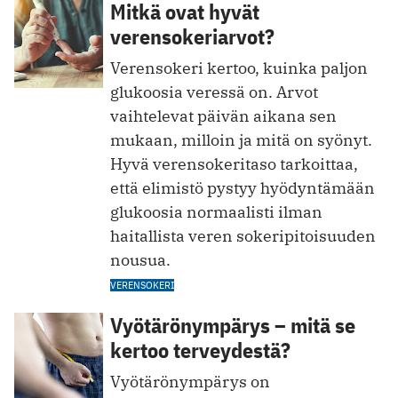
Mitkä ovat hyvät
verensokeriarvot?
Verensokeri kertoo, kuinka paljon
glukoosia veressä on. Arvot
vaihtelevat päivän aikana sen
mukaan, milloin ja mitä on syönyt.
Hyvä verensokeritaso tarkoittaa,
että elimistö pystyy hyödyntämään
glukoosia normaalisti ilman
haitallista veren sokeripitoisuuden
nousua.
VERENSOKERI
Vyötärönympärys – mitä se
kertoo terveydestä?
Vyötärönympärys on