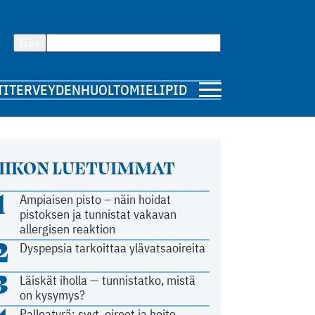
Hae
TI
TERVEYDENHUOLTO
MIELIPIDE
IIKON LUETUIMMAT
1
Ampiaisen pisto – näin hoidat
pistoksen ja tunnistat vakavan
allergisen reaktion
2
Dyspepsia tarkoittaa ylävatsaoireita
3
Läiskät iholla — tunnistatko, mistä
on kysymys?
Palleatyrä: syyt, oireet ja hoito