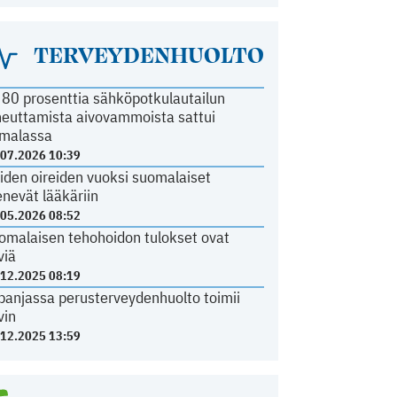
TERVEYDENHUOLTO
i 80 prosenttia sähköpotkulautailun
heuttamista aivovammoista sattui
malassa
.07.2026 10:39
iden oireiden vuoksi suomalaiset
nevät lääkäriin
.05.2026 08:52
omalaisen tehohoidon tulokset ovat
viä
.12.2025 08:19
panjassa perusterveydenhuolto toimii
vin
.12.2025 13:59