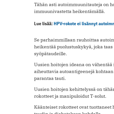
Tähän asti autoimmuunitauteja on h
immuunivastetta heikentämällä.
Lue lisää:
HPV-rokote ei lisännyt autoim
Se parhaimmillaan rauhoittaa auto
heikentää puolustuskykyä, joka taas a
syöpätaudeille.
Uusien hoitojen ideana on vähentää 
aiheuttavia autoantigeenejä kohtaan el
parantaa tauti.
Uusien hoitojen kehittelyssä on tähän 
rokotteet ja manipuloidut T-solut.
Käänteiset rokotteet ovat tuottaneet 
taudin ja diabeteksen kohdalla.