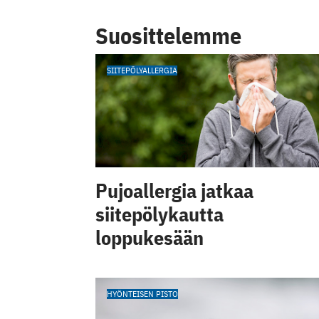
Suosittelemme
SIITEPÖLYALLERGIA
Pujoallergia jatkaa
siitepölykautta
loppukesään
HYÖNTEISEN PISTO