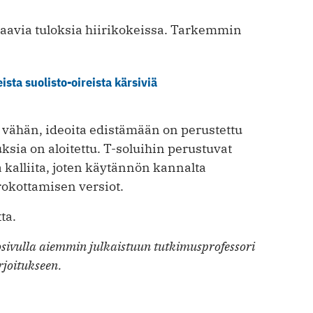
paavia tuloksia hiirikokeissa. Tarkemmin
ista suolisto-oireista kärsiviä
ä vähän, ideoita edistämään on perustettu
ksia on aloitettu. T-soluihin perustuvat
ja kalliita, joten käytännön kannalta
okottamisen versiot.
ta.
sivulla aiemmin julkaistuun tutkimusprofessori
joitukseen.