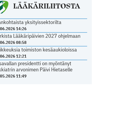
LÄÄKÄRILIITOSTA
ankohtaista yksityissektorilta
.06.2026 14:26
rkista Lääkäripäivien 2027 ohjelmaan
.06.2026 08:58
ikkeuksia toimiston kesäaukioloissa
.06.2026 12:21
savallan presidentti on myöntänyt
kkiatrin arvonimen Päivi Hietaselle
.05.2026 11:49