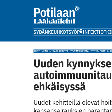
SYDÄN
KEUHKOT
SYÖPÄ
INFEKTIOT
KI
AUTOIMMUUNISAIRAUDET
AUTOIMMUUNITAUDIT
NIVELREUMA
Uuden kynnykse
autoimmuunitaut
ehkäisyssä
Uudet kehitteillä olevat ho
kansansairauksien parantam