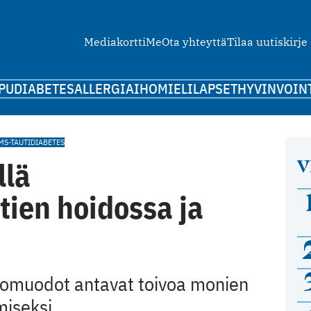
Mediakortti
Me
Ota yhteyttä
Tilaa uutiskirje
PU
DIABETES
ALLERGIA
IHO
MIELI
LAPSET
HYVINVOIN
MS-TAUTI
DIABETES
V
llä
ien hoidossa ja
itomuodot antavat toivoa monien
iseksi.