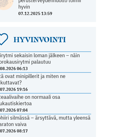
perusterveydenhuolto toimii
hyvin
07.12.2025 13:59
HYVINVOINTI
irytmi sekaisin loman jälkeen – näin
orokausirytmi palautuu
.08.2026 06:13
tä ovat minipillerit ja miten ne
ikuttavat?
.07.2026 19:16
teaalivaihe on normaali osa
ukautiskiertoa
.07.2026 07:04
ohiiri silmässä – ärsyttävä, mutta yleensä
araton vaiva
.07.2026 08:17