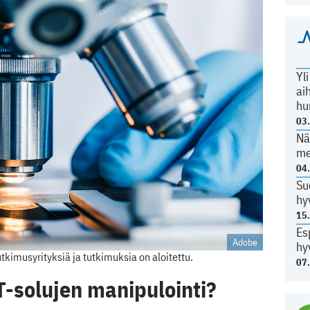
Yl
ai
hu
03
Nä
me
04
Su
hy
15
Es
Adobe
hy
tkimusyrityksiä ja tutkimuksia on aloitettu.
07
T-solujen manipulointi?