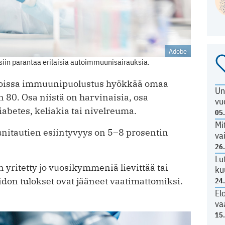
Adobe
aisiin parantaa erilaisia autoimmuunisairauksia.
 joissa immuunipuolustus hyökkää omaa
Un
 80. Osa niistä on harvinaisia, osa
vu
iabetes, keliakia tai nivelreuma.
05
Mi
itautien esiintyvyys on 5–8 prosentin
va
26
Lu
ritetty jo vuosikymmeniä lievittää tai
ku
don tulokset ovat jääneet vaatimattomiksi.
24
El
va
15