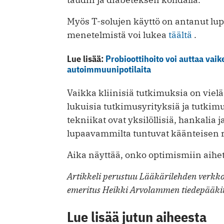
Myös T-solujen käyttö on antanut lu
menetelmistä voi lukea
täältä
.
Lue lisää:
Probioottihoito voi auttaa vaike
autoimmuunipotilaita
Vaikka kliinisiä tutkimuksia on viel
lukuisia tutkimusyrityksiä ja tutkimu
tekniikat ovat yksilöllisiä, hankalia 
lupaavammilta tuntuvat käänteisen r
Aika näyttää, onko optimismiin aihet
Artikkeli perustuu Lääkärilehden verkko
emeritus Heikki Arvolammen tiedepääkir
Lue lisää jutun aiheesta