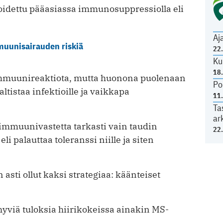
oidettu pääasiassa immunosuppressiolla eli
Aj
muunisairauden riskiä
22
Ku
18
immuunireaktiota, mutta huonona puolenaan
Po
ltistaa infektioille ja vaikkapa
11
Ta
ar
immuunivastetta tarkasti vain taudin
22
i palauttaa toleranssi niille ja siten
asti ollut kaksi strategiaa: käänteiset
hyviä tuloksia hiirikokeissa ainakin MS-