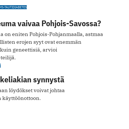
MS-TAUTI
DIABETES
reuma vaivaa Pohjois-Savossa?
ia on eniten Pohjois-Pohjanmaalla, astmaa
llisten erojen syyt ovat enemmän
 kuin geneettisiä, arvioi
eilijä.
T
 keliakian synnystä
an löydökset voivat johtaa
n käyttöönottoon.