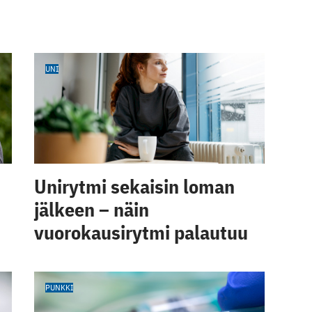
UNI
Unirytmi sekaisin loman
jälkeen – näin
vuorokausirytmi palautuu
PUNKKI