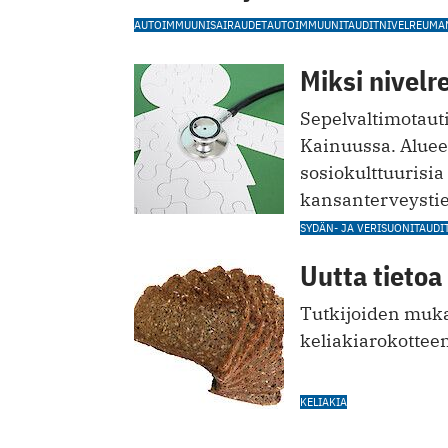
AUTOIMMUUNISAIRAUDET
AUTOIMMUUNITAUDIT
NIVELREUMA
Miksi nivel
Sepelvaltimotaut
Kainuussa. Aluee
sosiokulttuurisia
kansanterveystiet
SYDÄN- JA VERISUONITAUDI
Uutta tietoa
Tutkijoiden muka
keliakiarokottee
KELIAKIA