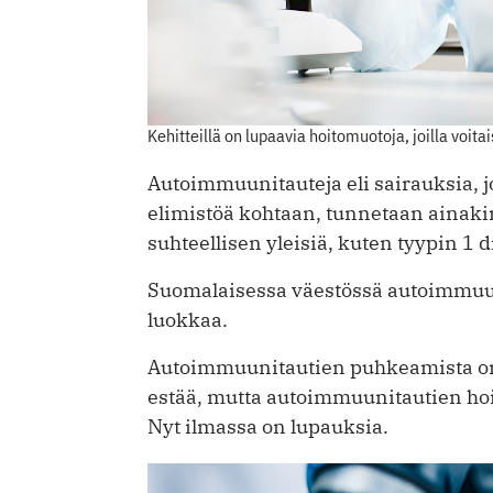
Kehitteillä on lupaavia hoitomuotoja, joilla voit
Autoimmuunitauteja eli sairauksia,
elimistöä kohtaan, tunnetaan ainakin
suhteellisen yleisiä, kuten tyypin 1 d
Suomalaisessa väestössä autoimmuun
luokkaa.
Autoimmuunitautien puhkeamista on y
estää, mutta autoimmuunitautien hoi
Nyt ilmassa on lupauksia.