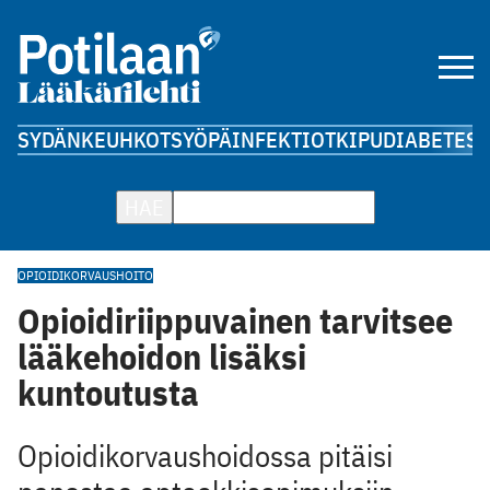
SYDÄN
KEUHKOT
SYÖPÄ
INFEKTIOT
KIPU
DIABETES
A
HAE
OPIOIDIKORVAUSHOITO
Opioidiriippuvainen tarvitsee
lääkehoidon lisäksi
kuntoutusta
Opioidikorvaushoidossa pitäisi