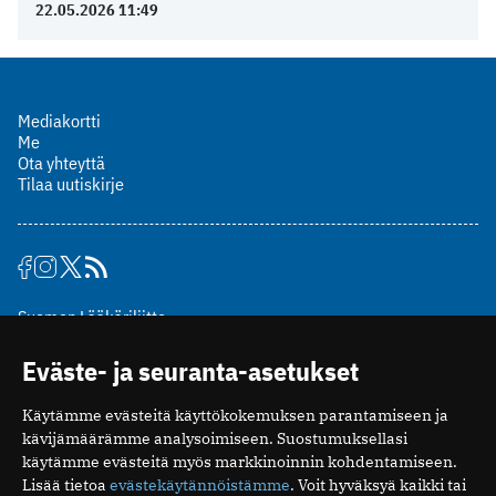
22.05.2026 11:49
Mediakortti
Me
Ota yhteyttä
Tilaa uutiskirje
Suomen Lääkäriliitto
Mäkelänkatu 2, PL 49
Eväste- ja seuranta-asetukset
00510 Helsinki
puh. (09) 393 091
Käytämme evästeitä käyttökokemuksen parantamiseen ja
toimitus@potilaanlaakarilehti.fi
kävijämäärämme analysoimiseen. Suostumuksellasi
käytämme evästeitä myös markkinoinnin kohdentamiseen.
ISSN 2323-9476
Lisää tietoa
evästekäytännöistämme
. Voit hyväksyä kaikki tai