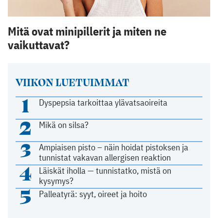
Mitä ovat minipillerit ja miten ne
vaikuttavat?
VIIKON LUETUIMMAT
1
Dyspepsia tarkoittaa ylävatsaoireita
2
Mikä on silsa?
3
Ampiaisen pisto – näin hoidat pistoksen ja
tunnistat vakavan allergisen reaktion
4
Läiskät iholla — tunnistatko, mistä on
kysymys?
5
Palleatyrä: syyt, oireet ja hoito