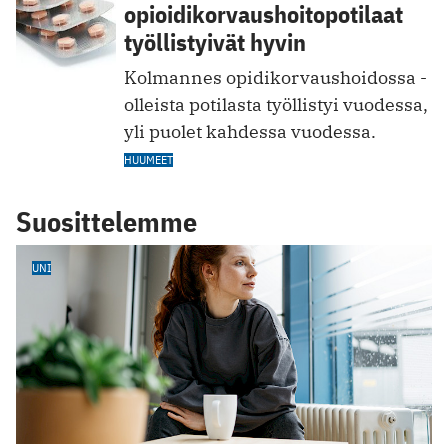
opioidikorvaushoitopotilaat
työllistyivät hyvin
Kolmannes opidikorvaushoidossa ­
olleista potilasta työllistyi vuodessa,
yli puolet kahdessa vuodessa.
HUUMEET
Suosittelemme
UNI