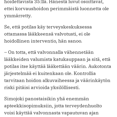
hoidettavista 35:llä. Hänestä luvut osoittavat,
ettei korvaushoidon perimmäistä luonnetta ole
ymmärretty.
Se, että potilas käy terveyskeskuksessa
ottamassa lääkkeensä valvotusti, ei ole
hoidollinen interventio, hän sanoo.
– On totta, että valvonnalla vähennetään
lääkkeiden valumista katukauppaan ja sitä, että
potilas itse käyttää lääkettään väärin. Aukotonta
järjestelmää ei kuitenkaan ole. Kontrollia
tarvitaan hoidon alkuvaiheessa ja väärinkäytön
riski pitäisi arvioida yksilöllisesti.
Simojoki panostaisikin yhä enemmän
apteekkisopimuksiin, jotta terveydenhuolto
voisi käyttää valvonnasta vapautuvan ajan