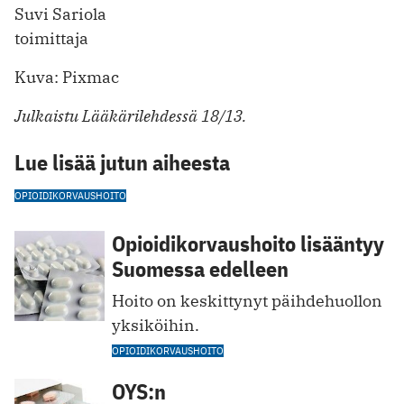
Suvi Sariola
toimittaja
Kuva: Pixmac
Julkaistu Lääkärilehdessä 18/13.
Lue lisää jutun aiheesta
OPIOIDIKORVAUSHOITO
Opioidikorvaushoito lisääntyy
Suomessa edelleen
Hoito on keskittynyt päihdehuollon
yksiköihin.
OPIOIDIKORVAUSHOITO
OYS:n