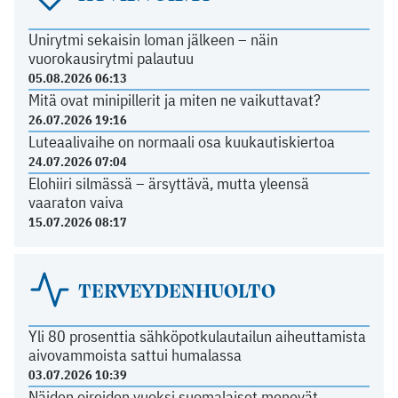
Unirytmi sekaisin loman jälkeen – näin
vuorokausirytmi palautuu
05.08.2026 06:13
Mitä ovat minipillerit ja miten ne vaikuttavat?
26.07.2026 19:16
Luteaalivaihe on normaali osa kuukautiskiertoa
24.07.2026 07:04
Elohiiri silmässä – ärsyttävä, mutta yleensä
vaaraton vaiva
15.07.2026 08:17
TERVEYDENHUOLTO
Yli 80 prosenttia sähköpotkulautailun aiheuttamista
aivovammoista sattui humalassa
03.07.2026 10:39
Näiden oireiden vuoksi suomalaiset menevät