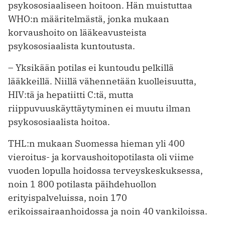
psykososiaaliseen hoitoon. Hän muistuttaa
WHO:n määritelmästä, jonka mukaan
korvaushoito on lääkeavusteista
psykososiaalista kuntoutusta.
– Yksikään potilas ei kuntoudu pelkillä
lääkkeillä. Niillä vähennetään kuolleisuutta,
HIV:tä ja hepatiitti C:tä, mutta
riippuvuuskäyttäytyminen ei muutu ilman
psykososiaalista hoitoa.
THL:n mukaan Suomessa hieman yli 400
vieroitus- ja korvaushoitopotilasta oli viime
vuoden lopulla hoidossa terveyskeskuksessa,
noin 1 800 potilasta päihdehuollon
erityispalveluissa, noin 170
erikoissairaanhoidossa ja noin 40 vankiloissa.