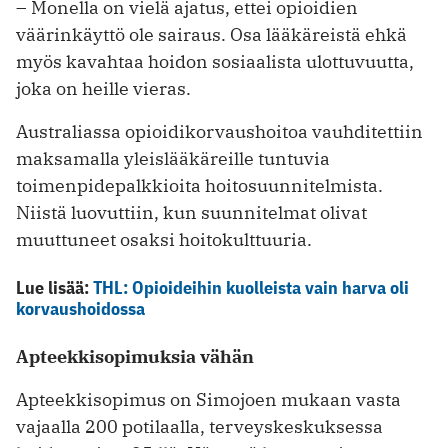
– Monella on vielä ajatus, ettei opioidien
väärinkäyttö ole sairaus. Osa lääkäreistä ehkä
myös kavahtaa hoidon so­siaalista ulottuvuutta,
joka on heille vieras.
Australiassa opioidikorvaushoitoa vauhditettiin
maksamalla yleislääkäreille tuntuvia
toimenpidepalkkioita hoitosuunnitelmista.
Niistä luovuttiin, kun suunnitelmat olivat
muuttuneet osaksi hoitokulttuuria.
Lue lisää:
THL: Opioideihin kuolleista vain harva oli
korvaushoidossa
Apteekkisopimuksia vähän
Apteekkisopimus on Simojoen mukaan vasta
vajaalla 200 potilaalla, terveyskeskuksessa