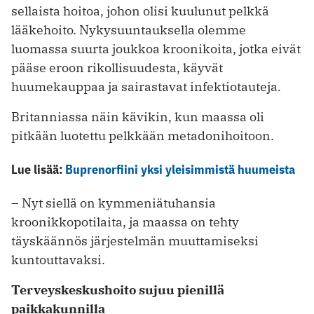
sellaista hoitoa, johon olisi kuulunut pelkkä
lääkehoito. Nykysuuntauksella olemme
luomassa suurta joukkoa kroonikoita, jotka eivät
pääse eroon ­rikollisuudesta, käyvät
huumekauppaa ja sairastavat infektiotauteja.
Britanniassa näin kävikin, kun maassa oli
pitkään luotettu pelkkään metadonihoitoon.
Lue lisää:
Buprenorfiini yksi yleisimmistä huumeista
– Nyt siellä on kymmeniätuhansia
kroonikkopotilaita, ja maassa on tehty
täyskäännös järjestelmän muuttamiseksi
kuntouttavaksi.
Terveyskeskushoito sujuu pienillä
paikkakunnilla