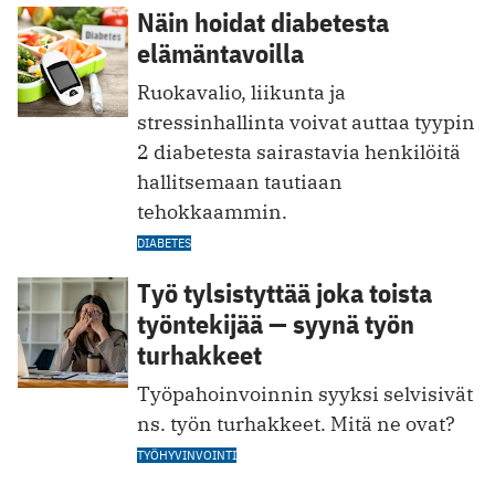
Näin hoidat diabetesta
elämäntavoilla
Ruokavalio, liikunta ja
stressinhallinta voivat auttaa tyypin
2 diabetesta sairastavia henkilöitä
hallitsemaan tautiaan
tehokkaammin.
DIABETES
Työ tylsistyttää joka toista
työntekijää — syynä työn
turhakkeet
Työpahoinvoinnin syyksi se lvisivät
ns. työn turhakkeet. Mitä ne ovat?
TYÖHYVINVOINTI