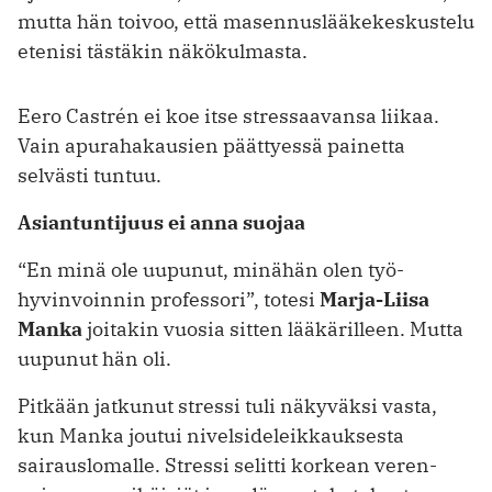
mutta hän toivoo, että masennuslääkekeskustelu
etenisi tästäkin näkökulmasta.
Eero Castrén ei koe itse stressaavansa liikaa.
Vain apurahakausien päättyessä painetta
selvästi tuntuu.
Asiantuntijuus ei anna suojaa
“En minä ole uupunut, minähän olen työ­
hyvinvoinnin pro­fes­sori”, totesi
Marja-Liisa
Manka
joitakin vuosia sitten lääkärilleen. Mutta
uupunut hän oli.
Pitkään jatkunut stressi tuli näkyväksi vasta,
kun Manka joutui nivelsideleik­kauk­sesta
sairauslomalle. Stressi selitti korkean veren­