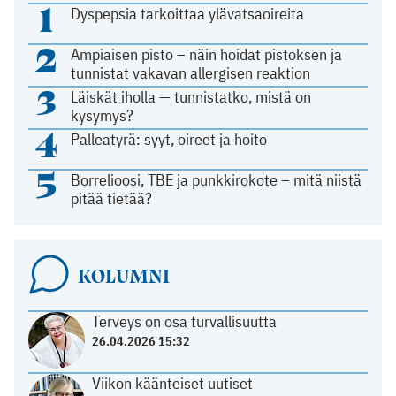
1
Dyspepsia tarkoittaa ylävatsaoireita
2
Ampiaisen pisto – näin hoidat pistoksen ja
tunnistat vakavan allergisen reaktion
3
Läiskät iholla — tunnistatko, mistä on
kysymys?
4
Palleatyrä: syyt, oireet ja hoito
5
Borrelioosi, TBE ja punkkirokote – mitä niistä
pitää tietää?
KOLUMNI
Terveys on osa turvallisuutta
26.04.2026 15:32
Viikon käänteiset uutiset