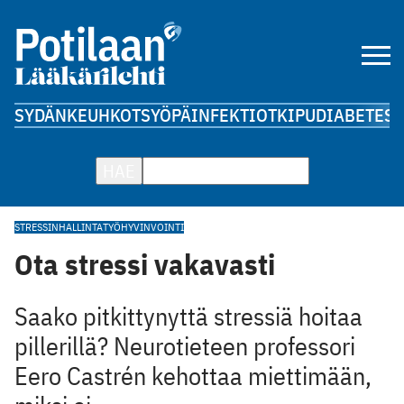
SYDÄN
KEUHKOT
SYÖPÄ
INFEKTIOT
KIPU
DIABETES
A
HAE
STRESSINHALLINTA
TYÖHYVINVOINTI
Ota stressi vakavasti
Saako pitkittynyttä stressiä hoitaa
pillerillä? Neurotieteen professori
Eero Castrén kehottaa miettimään,