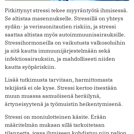
Pitkittynyt stressi tekee myyräntyötä ihmisessä.
Se altistaa masennukselle. Stressillä on yhteys
sydän- ja verisuonitautien riskiin, ja stressi
saattaa altistaa myös autoimmuunisairauksille.
Stressihormoneilla on vaikutusta valko­soluihin
ja sitä kautta immuunijärjestelmään sekä
infektiosairauksiin, ja mahdollisesti niiden
kautta syöpäriskiin.
Lisää tutkimusta tarvitaan, harmittomasta
tekijästä ei ole kyse. Stressi kertoo itsestään
muun muassa aamuöisenä heräilynä,
ärtyneisyytenä ja työmuistin heikentymisenä.
Stressi on moniulotteinen käsite. Erään
määritelmän mukaan sillä tarkoitetaan
tilannetta, jossa ihmiseen kohdistuu niin paljon