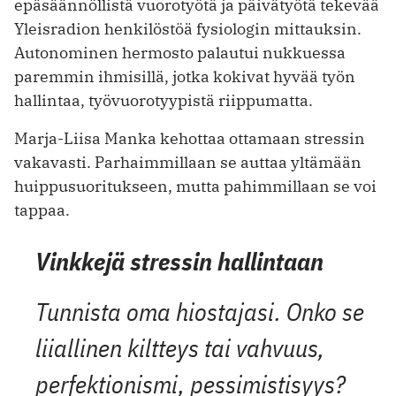
epäsään­nöllistä vuorotyötä ja päivä­työtä tekevää
Yleisradion henkilös­töä fysio­login mittauksin.
Autonominen hermosto palautui nukkuessa
paremmin ihmisillä, jotka kokivat hyvää työn
hallin­taa, työ­vuoro­tyy­pistä riippumatta.
Marja-Liisa Manka kehottaa ottamaan stressin
vakavasti. Parhaimmillaan se auttaa yltämään
huippusuoritukseen, mutta pahim­millaan se voi
tappaa.
Vinkkejä stressin hallintaan
Tunnista oma hiostajasi. Onko se
liiallinen kiltteys tai vahvuus,
perfektionismi, pessimistisyys?