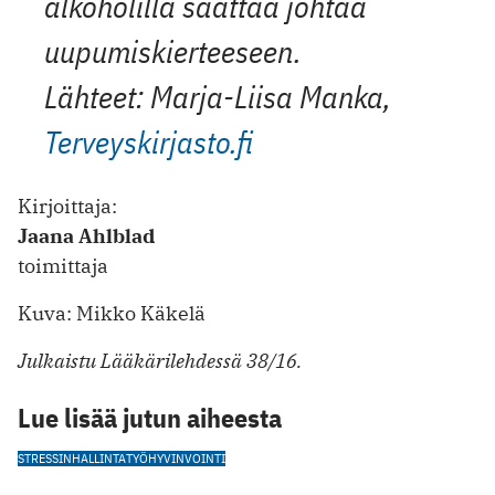
alkoholilla saattaa johtaa
uupumiskierteeseen.
Lähteet: Marja-Liisa Manka,
Terveyskirjasto.fi
Kirjoittaja:
Jaana Ahlblad
toimittaja
Kuva: Mikko Käkelä
Julkaistu Lääkärilehdessä 38/16.
Lue lisää jutun aiheesta
STRESSINHALLINTA
TYÖHYVINVOINTI