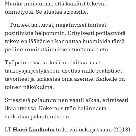
Manka muistuttaa, että lääkärit tekevät
tunnetyötä. Se altistaa stressille.
– Tunteet tarttuvat, negatiiviset tunteet
positiivisia helpom­min. Erityisesti potilas­työtä
tekevien lääkärien kan­nattaa huo­mioida tämä
peilineuronitutkimuksen tuottama tieto.
Työpaineessa tärkeää on laittaa asiat
tärkeysjärjestykseen, asettaa niille realistiset
tavoitteet ja tarkastaa oma asenne. Kaikelle on
toinen näkökulma.
Stressistä palautuminen vaatii aikaa, erityisesti
ikääntyessä. Kokemus työn hallinnasta
vaikuttaa palautumiseen.
LT
Harri Lindholm
tutki väitöskirjassaan (2013)