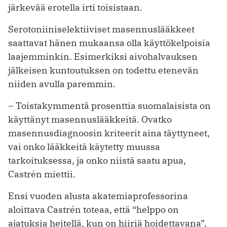
järkevää erotella irti toisistaan.
Serotoniiniselektiiviset masennuslääkkeet
saattavat hänen mukaansa olla käyttökelpoisia
laajemminkin. Esimerkiksi aivohal­vauksen
jälkeisen kuntoutuksen on todettu etenevän
niiden avulla paremmin.
– Toistakymmentä prosenttia suomalaisista on
käyttänyt masen­nuslääkkeitä. Ovatko
masennusdiagnoosin kriteerit aina täyttyneet,
vai onko lääkkeitä käytetty muussa
tarkoituksessa, ja onko niistä saatu apua,
Castrén miettii.
Ensi vuoden alusta akatemiaprofessorina
aloittava Castrén to­teaa, että “helppo on
ajatuksia heitellä, kun on hiiriä hoidettavana”,