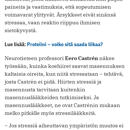
paineita ja vaatimuksia, että sopeutumisen
voimavarat ylittyvät. Ärsykkeet eivät sinänsä
stressaa, vaan reaktio riippuu ihmisen
sietokyvystä.
Lue lisää:
Proteiini – voiko sitä saada liikaa?
Neurotieteen professori
Eero Castrén
näkee
työssään, kuinka koehiiret saavat masennuksen
kaltaisia oireita, kun niitä stressataan – tehtävä,
josta Castrén ei pidä. Hiirten stressiä ja
masennusta tarvitaan kuitenkin
masennuslääkkeiden tutkimiseksi. Ja
masennuslääkkeet, ne ovat Castrénin mukaan
melko pitkälle myös stressilääkkeitä.
– Jos stressiä aiheuttavan ympäristön muutos ei