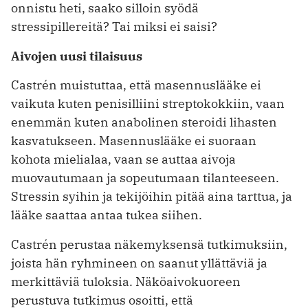
onnistu heti, saako silloin syödä
stressipillereitä? Tai miksi ei saisi?
Aivojen uusi tilaisuus
Castrén muistuttaa, että masennuslääke ei
vaikuta kuten penisilliini streptokokkiin, vaan
enemmän kuten anabolinen steroidi lihasten
kasvatukseen. Masennuslääke ei suoraan
kohota mielialaa, vaan se auttaa aivoja
muovautumaan ja sopeutumaan tilanteeseen.
Stressin syihin ja tekijöihin pitää aina tarttua, ja
lääke saattaa antaa tukea siihen.
Castrén perustaa näkemyksensä tutkimuksiin,
joista hän ryhmineen on saanut yllättäviä ja
merkittäviä tuloksia. Näköaivokuoreen
perustuva tutkimus osoitti, että