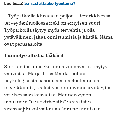
Lue lisää:
Sairastuttaako työelämä?
– Työpaikoilla kiusataan paljon. Hierark­ki­sessa
terveyden­huollossa riski on erityisen suuri.
Työpaikoilla täytyy myös ter­vehtiä ja olla
ystävällinen, jakaa onnistumisia ja kiittää. Nämä
ovat perusasioita.
Tunnetyö altistaa lääkärit
Stressin torjumiseksi omia voimavaroja täytyy
vahvistaa. Marja-Liisa Manka puhuu
psykologisesta pääomasta: itseluottamusta,
toiveik­kuutta, realistista optimismia ja sitkeyttä
voi itsessään kasvattaa. Mennei­syyden
tuottamiin “taittovirheisiin” ja sisäi­siin
stressaajiin voi vaikuttaa, kun ne tunnistaa.