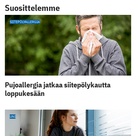
Suosittelemme
SIITEPÖLYALLERGIA
Pujoallergia jatkaa siitepölykautta
loppukesään
UNI