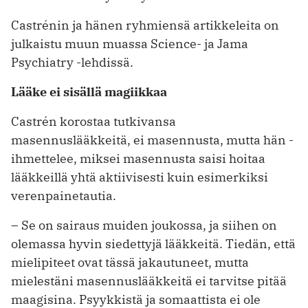
Castrénin ja hänen ryhmiensä ar­tikkeleita on
julkaistu muun muassa Science- ja Jama
Psychiatry -lehdissä.
Lääke ei sisällä magiikkaa
Castrén korostaa tutkivansa
masennuslääkkeitä, ei masennusta, mutta hän ­
ihmettelee, miksei masennusta saisi hoitaa
lääkkeillä yhtä aktiivisesti kuin esimerkiksi
verenpainetautia.
– Se on sairaus muiden joukossa, ja siihen on
olemassa hyvin siedettyjä lääkkeitä. Tiedän, että
mielipiteet ovat tässä jakautuneet, mutta
mielestäni masennuslääkkeitä ei tarvitse pitää
maagisina. Psyykkistä ja somaattista ei ole