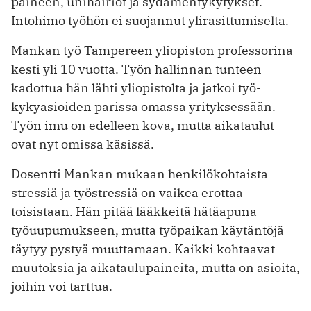
paineen, unihäiriöt ja sydämen­tyky­tykset.
Intohimo työhön ei suo­jannut ylirasittumiselta.
Mankan työ Tampereen yliopiston profes­sorina
kesti yli 10 vuotta. Työn hallinnan tun­teen
kadottua hän lähti yliopistolta ja jatkoi työ­
kykyasioiden parissa omassa yrityksessään.
Työn imu on edelleen kova, mutta aikataulut
ovat nyt omissa käsissä.
Dosentti Mankan mukaan henkilökoh­taista
stressiä ja työstressiä on vaikea erot­taa
toisistaan. Hän pitää lääkkeitä hätä­apuna
työuupu­mukseen, mutta työpaikan käytäntöjä
täytyy pystyä muuttamaan. Kaikki kohtaavat
muutoksia ja aikataulu­paineita, mutta on asioita,
joihin voi tarttua.