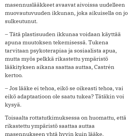
masennuslääkkeet avaavat aivoissa uudelleen
muovautuvuuden ikkunan, joka aikuisella on jo
sulkeutunut.
– Tätä plastisuuden ikkunaa voidaan käyttää
apuna muutoksen tekemisessä. Tukena
tarvitaan psykoterapiaa ja so­siaalista apua,
mutta myös pelkkä rikastettu ympäristö
lääkityksen aikana saattaa auttaa, Castrén
kertoo.
– Jos lääke ei tehoa, eikö se oikeasti tehoa, vai
eikö adaptaatioon ole saatu tukea? Tätäkin voi
kysyä.
Toisaalta rottatutkimuksessa on huomattu, että
rikastettu ympäristö saattaa auttaa
masennukseen yhtä hyvin kuin lääke.