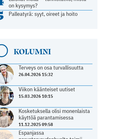
4
on kysymys?
5
Palleatyrä: syyt, oireet ja hoito
KOLUMNI
Terveys on osa turvallisuutta
26.04.2026 15:32
Viikon käänteiset uutiset
15.03.2026 10:15
Kosketuksella olisi monenlaista
käyttöä parantamisessa
11.12.2025 09:58
Espanjassa