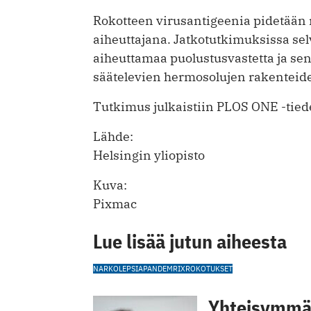
Rokotteen virusantigeenia pidetään 
aiheuttajana. Jatkotutkimuksissa se
aiheuttamaa puolustusvastetta ja sen
säätelevien hermosolujen rakenteid
Tutkimus julkaistiin PLOS ONE -tie
Lähde:
Helsingin yliopisto
Kuva:
Pixmac
Lue lisää jutun aiheesta
NARKOLEPSIA
PANDEMRIX
ROKOTUKSET
Yhteisymmär