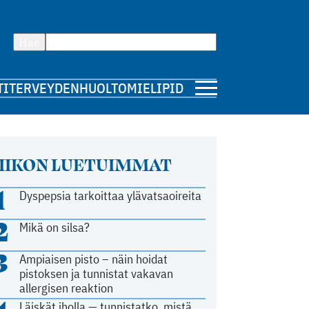
Hae
TI
TERVEYDENHUOLTO
MIELIPIDE
IIKON LUETUIMMAT
1
Dyspepsia tarkoittaa ylävatsaoireita
2
Mikä on silsa?
3
Ampiaisen pisto – näin hoidat
pistoksen ja tunnistat vakavan
allergisen reaktion
Läiskät iholla — tunnistatko, mistä