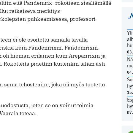
ltiin että Pandemrix -rokotteen sisältämällä
 ollut ratkaiseva merkitys
kolepsian puhkeamisessa, professori
Yl
ai
en ei ole osoitettu samalla tavalla
hu
riskiä kuin Pandemrixin. Pandemrixin
03
oli hieman erilainen kuin Arepanrixin ja
Nä
. Rokotteita pidettiin kuitenkin tähän asti
me
04
Su
n sama tehosteaine, joka oli myös tuotettu
hy
15
Es
uodostusta, joten se on voinut toimia
hy
07
Vaarala toteaa.