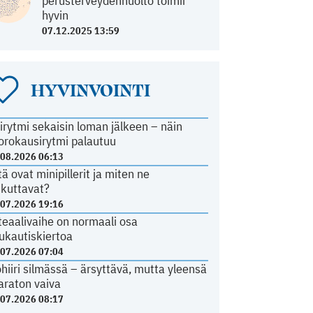
perusterveydenhuolto toimii
hyvin
07.12.2025 13:59
HYVINVOINTI
irytmi sekaisin loman jälkeen – näin
orokausirytmi palautuu
.08.2026 06:13
tä ovat minipillerit ja miten ne
ikuttavat?
.07.2026 19:16
teaalivaihe on normaali osa
ukautiskiertoa
.07.2026 07:04
ohiiri silmässä – ärsyttävä, mutta yleensä
araton vaiva
.07.2026 08:17