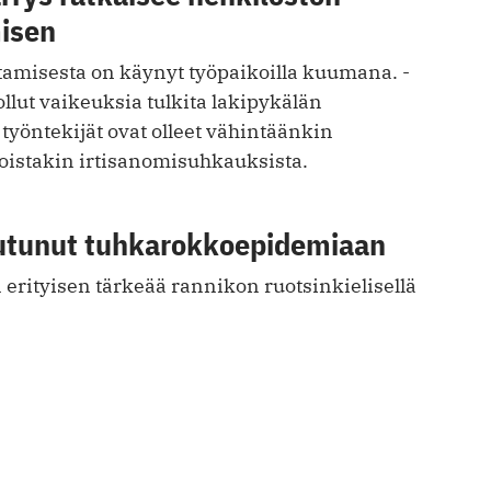
isen
tamisesta on käynyt työpaikoilla kuumana. ­
ollut vaikeuksia tulkita lakipykälän
 työntekijät ovat olleet vähintäänkin
istakin irtisanomisuhkauksista.
utunut tuhkarokkoepidemiaan
rityisen tärkeää rannikon ­ruotsinkielisellä