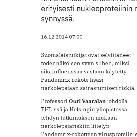
erityisesti nukleoproteiini
synnyssä.
16.12.2014 07.00
Suomalaistutkijat ovat selvittäneet
todennäköisen syyn siihen, miksi
sikainfluenssaa vastaan käytetty
Pandemrix-rokote lisäsi
narkolepsiaan sairastumisen riskiä.
Professori
Outi Vaaralan
johdolla
THL:ssä ja Helsingin yliopistossa
tehdyn tutkimuksen mukaan
narkolepsiariskiin liitetyn
Pandemrix-rokotteen virusproteiinie