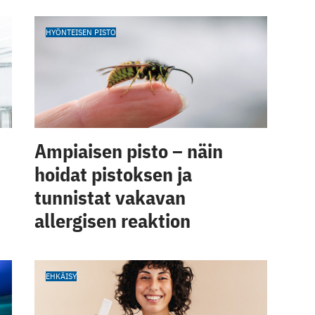
HYÖNTEISEN PISTO
Ampiaisen pisto – näin
hoidat pistoksen ja
tunnistat vakavan
allergisen reaktion
EHKÄISY