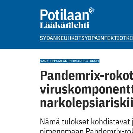
SYDÄN
KEUHKOT
SYÖPÄ
INFEKTIOT
KI
NARKOLEPSIA
PANDEMRIX
ROKOTUKSET
Pandemrix-roko
viruskomponentt
narkolepsiariski
Nämä tulokset kohdistavat 
nimenomaan Pandemrix-roko