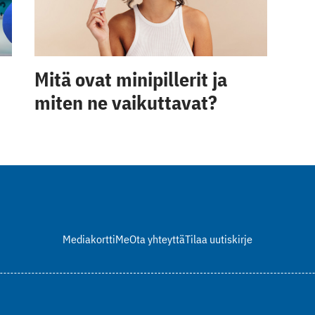
Mitä ovat minipillerit ja
miten ne vaikuttavat?
Mediakortti
Me
Ota yhteyttä
Tilaa uutiskirje