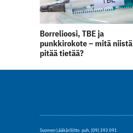
Borrelioosi, TBE ja
punkkirokote – mitä niistä
pitää tietää?
Suomen Lääkäriliitto
puh. (09) 393 091