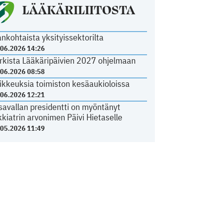
LÄÄKÄRILIITOSTA
ankohtaista yksityissektorilta
.06.2026 14:26
rkista Lääkäripäivien 2027 ohjelmaan
.06.2026 08:58
ikkeuksia toimiston kesäaukioloissa
.06.2026 12:21
savallan presidentti on myöntänyt
kkiatrin arvonimen Päivi Hietaselle
.05.2026 11:49