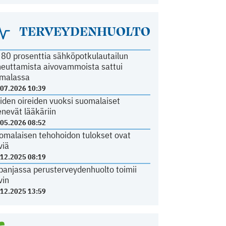
TERVEYDENHUOLTO
i 80 prosenttia sähköpotkulautailun
heuttamista aivovammoista sattui
malassa
.07.2026 10:39
iden oireiden vuoksi suomalaiset
nevät lääkäriin
.05.2026 08:52
omalaisen tehohoidon tulokset ovat
viä
.12.2025 08:19
panjassa perusterveydenhuolto toimii
vin
.12.2025 13:59