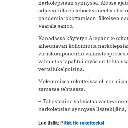
narkolepsiaan synnyssä. Alussa ajate
adjuvantilla eli tehosteaineella olisi
pandemiarokottamisen jälkeisen nar
Vaarala sanoo.
Kanadassa käytetyn Arepanrix-rokotte
aiheuttavan kohonnutta narkolepsia
viruskomponentin valmistusprosessi 
valmistus tapahtui myös eri tehtaissa
vertailukelpoisina.
Molemmissa rokotteissa oli sen sijaa
samassa tehtaassa.
– Tehosteaine vahvistaa vasta-ainem
narkolepsian synnyssä lisätekijänä, 
Lue lisää:
Pitkä tie rokotteeksi