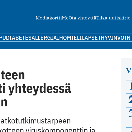
Mediakortti
Me
Ota yhteyttä
Tilaa uutiskirje
PU
DIABETES
ALLERGIA
IHO
MIELI
LAPSET
HYVINVOIN
V
tteen
i yhteydessä
in
jatkotutkimustarpeen
tteen viruskomponenttin ja