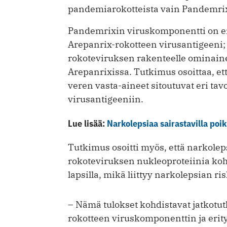
pandemiarokotteista vain Pandemrix 
Pandemrixin viruskomponentti on er
Arepanrix-rokotteen virusantigeeni
rokoteviruksen rakenteelle ominain
Arepanrixissa. Tutkimus osoittaa, e
veren vasta-aineet sitoutuvat eri t
virusantigeeniin.
Lue lisää:
Narkolepsiaa sairastavilla poik
Tutkimus osoitti myös, että narkolep
rokoteviruksen nukleoproteiinia koh
lapsilla, mikä liittyy narkolepsian r
– Nämä tulokset kohdistavat jatko
rokotteen viruskomponenttin ja erit