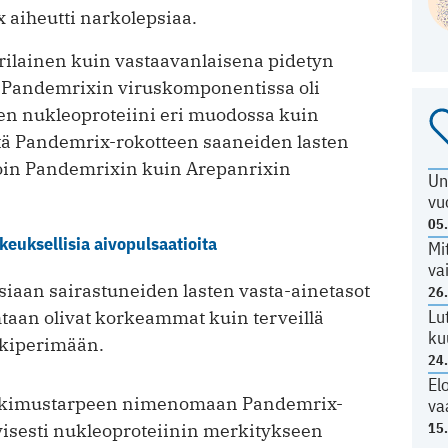
aiheutti narkolepsiaa.
ilainen kuin vastaavanlaisena pidetyn
; Pandemrixin viruskomponentissa oli
en nukleoproteiini eri muodossa kuin
ttä Pandemrix-rokotteen saaneiden lasten
avoin Pandemrixin kuin Arepanrixin
Un
vu
05
keuksellisia aivopulsaatioita
Mi
va
siaan sairastuneiden lasten vasta-ainetasot
26
Lu
taan olivat korkeammat kuin terveillä
ku
iskiperimään.
24
El
tutkimustarpeen nimenomaan Pandemrix-
va
15
yisesti nukleoproteiinin merkitykseen