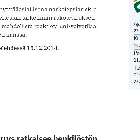
nyt pääasiallisena narkolepsiariskin
lvitetään tarkemmin rokoteviruksen
Aj
 mahdollista reaktiota uni-valvetilaa
22
en kanssa.
Ku
18
delehdessä 15.12.2014.
Po
11
Ta
ar
22
rys ratkaisee henkilöstön