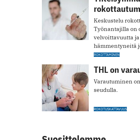
rokottautum
Keskustelu rokot
Työnantajilla on 
velvoittavuutta ja
hämmentyneitä jo
ROKOTTAMINEN
THL on vara
Varautuminen on e
seudulla.
ROKOTUSKATTAVUUS
Suosittelemme