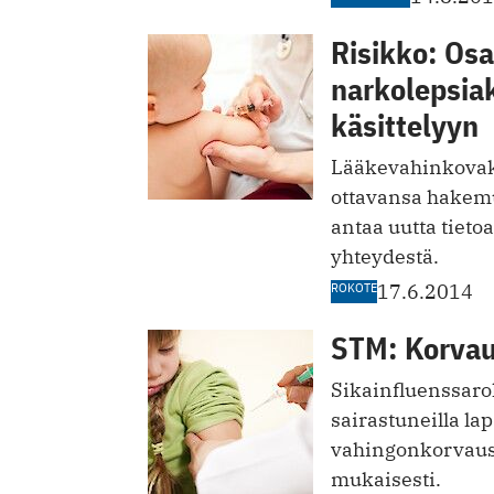
Risikko: Osa
narkolepsia
käsittelyyn
Lääkevahinkovaku
ottavansa hakemu
antaa uutta tieto
yhteydestä.
ROKOTE
17.6.2014
STM: Korvau
Sikainfluenssar
sairastuneilla la
vahingonkorvaus
mukaisesti.