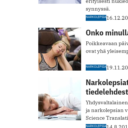
erityisesti nukl
synnyssä.
NARKOLEPSIA
16.12.2
Onko minull
Poikkeavaan päiv
ovat yhä yleisem
NARKOLEPSIA
19.11.2
Narkolepsiat
tiedelehdes
Yhdysvaltalainen
ja narkolepsian v
Science Translat
NARKOLEPSIA
14.8.20