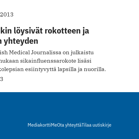
.2013
tkin löysivät rokotteen ja
n yhteyden
sh Medical Journalissa on julkaistu
mukaan sikainfluenssarokote lisäsi
lepsian esiintyvyttä lapsilla ja nuorilla.
13
Mediakortti
Me
Ota yhteyttä
Tilaa uutiskirje