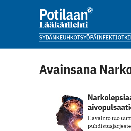
SYDÄN
KEUHKOT
SYÖPÄ
INFEKTIOT
KI
Avainsana Narko
Narkolepsiaa
aivopulsaati
Havainto tuo uutt
puhdistusjärjest