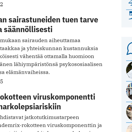
22
n sairastuneiden tuen tarve
a säännöllisesti
n mukaan sairauden aiheuttamaa
 taakkaa ja yhteiskunnan kustannuksia
öisesti vähentää ottamalla huomioon
hänen lähiympäristönsä psykososiaalisen
ssa elämänvaiheissa.
15
okotteen viruskomponentti
arkolepsiariskiin
hdistavat jatkotutkimustarpeen
emrix-rokotteen viruskomponenttin ja