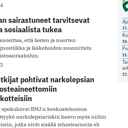
14
n sairastuneet tarvitsevat
Aj
a sosiaalista tukea
22
Ku
osittaa, että lasten ja nuorten
18
gnostiikka ja lääkehoidon suunnittelu
Po
11
istosairaaloihin.
Ta
13
ar
22
tkijat pohtivat narkolepsian
hosteaineettomiin
kotteisiin
at spekuloivat BMJ:n keskusteluosion
iittyykö narkolepsiariskin kasvu myös niihin
siin, jotka eivät sisällä tehosteaineita eli