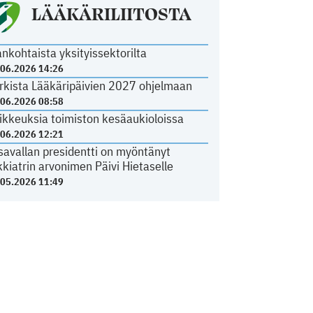
LÄÄKÄRILIITOSTA
ankohtaista yksityissektorilta
.06.2026 14:26
rkista Lääkäripäivien 2027 ohjelmaan
.06.2026 08:58
ikkeuksia toimiston kesäaukioloissa
.06.2026 12:21
savallan presidentti on myöntänyt
kkiatrin arvonimen Päivi Hietaselle
.05.2026 11:49