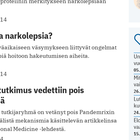
eoproteiinin merkitykseen narkolepsiaan
014
a narkolepsia?
äaikaiseen väsymykseen liittyvät ongelmat
piä hoitoon hakeutumisen aiheita.
Un
vu
05
014
Mi
va
utkimus vedettiin pois
26
tä
Lu
ku
 tutkijaryhmä on vetänyt pois Pandemrixin
24
El
älistä mekanismia käsittelevän artikkelinsa
va
ional Medicine -lehdestä.
15
14