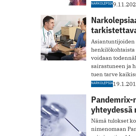
NARKOLEPSIA
9.11.20
Narkolepsiaa
tarkistettav
Asiantuntijoide
henkilökohtaista
voidaan todennäk
sairastuneen ja 
tuen tarve kaiki
NARKOLEPSIA
19.1.20
Pandemrix-r
yhteydessä n
Nämä tulokset ko
nimenomaan Pand