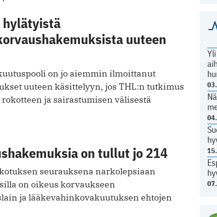
 hylätyistä
korvaushakemuksista uuteen
Yl
ai
utuspooli on jo aiemmin ilmoittanut
hu
03
kset uuteen käsittelyyn, jos THL:n tutkimus
Nä
a rokotteen ja sairastumisen välisestä
me
04
Su
hy
shakemuksia on tullut jo 214
15
Es
okotuksen seurauksena narkolepsiaan
hy
psilla on oikeus korvaukseen
07
lain ja lääkevahinkovakuutuksen ehtojen