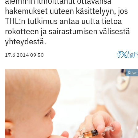
aiemmin ilmoittanut ottavansa
hakemukset uuteen käsittelyyn, jos
THL:n tutkimus antaa uutta tietoa
rokotteen ja sairastumisen välisestä
yhteydestä.
17.6.2014 09.50
Kuva 