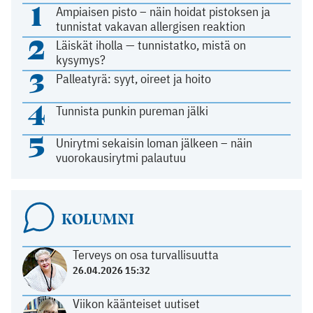
1
Ampiaisen pisto – näin hoidat pistoksen ja
tunnistat vakavan allergisen reaktion
2
Läiskät iholla — tunnistatko, mistä on
kysymys?
3
Palleatyrä: syyt, oireet ja hoito
4
Tunnista punkin pureman jälki
5
Unirytmi sekaisin loman jälkeen – näin
vuorokausirytmi palautuu
KOLUMNI
Terveys on osa turvallisuutta
26.04.2026 15:32
Viikon käänteiset uutiset