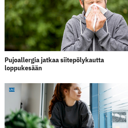
Pujoallergia jatkaa siitepölykautta
loppukesään
UNI