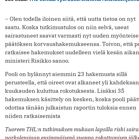
– Olen todella iloinen siitä, että uutta tietoa on nyt
saatu. Koska tutkimustulos on niin selvä, useat
sairastuneet saavat varmasti nyt uuden myönteis
päätöksen korvaushakemukseensa. Toivon, että po
ratkaisee hakemukset uudelleen vielä kesän aikan
ministeri Risikko sanoo.
Pooli on hylännyt aiemmin 23 hakemusta sillä
perusteella, että oireet ovat alkaneet yli kahdeksan
kuukauden kuluttua rokotuksesta. Lisäksi 35
hakemuksen käsittely on kesken, koska pooli päät
odottaa tänään julkaistun raportin tuloksia ennen
niiden ratkaisemista
Tuoreen THL:n tutkimuksen mukaan lapsilla riski saira
narkolepsiaan ensimmäisenä vuonna rokottamisen jälk