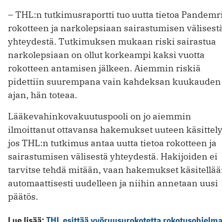
– THL:n tutkimusraportti tuo uutta tietoa Pandemr
rokotteen ja narkolepsiaan sairastumisen välisest
yhteydestä. Tutkimuksen mukaan riski sairastua
narkolepsiaan on ollut korkeampi kaksi vuotta
rokotteen antamisen jälkeen. Aiemmin riskiä
pidettiin suurempana vain kahdeksan kuukauden
ajan, hän toteaa.
Lääkevahinkovakuutuspooli on jo aiemmin
ilmoittanut ottavansa hakemukset uuteen käsittel
jos THL:n tutkimus antaa uutta tietoa rokotteen ja
sairastumisen välisestä yhteydestä. Hakijoiden ei
tarvitse tehdä mitään, vaan hakemukset käsitellä
automaattisesti uudelleen ja niihin annetaan uusi
päätös.
Lue lisää:
THL esittää vyöruusurokotetta rokotusohjelm