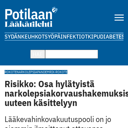
SYDÄN
KEUHKOT
SYÖPÄ
INFEKTIOT
KIPU
DIABETES
A
HAE
ROKOTE
NARKOLEPSIA
PANDEMRIX-ROKOTE
Risikko: Osa hylätyistä
narkolepsiakorvaushakemuksi
uuteen käsittelyyn
Lääkevahinkovakuutuspooli on jo