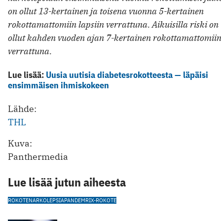
on ollut 13-kertainen ja toisena vuonna 5-kertainen
rokottamattomiin lapsiin verrattuna. Aikuisilla riski on
ollut kahden vuoden ajan 7-kertainen rokottamattomii
verrattuna.
Lue lisää:
Uusia uutisia diabetesrokotteesta — läpäisi
ensimmäisen ihmiskokeen
Lähde:
THL
Kuva:
Panthermedia
Lue lisää jutun aiheesta
ROKOTE
NARKOLEPSIA
PANDEMRIX-ROKOTE