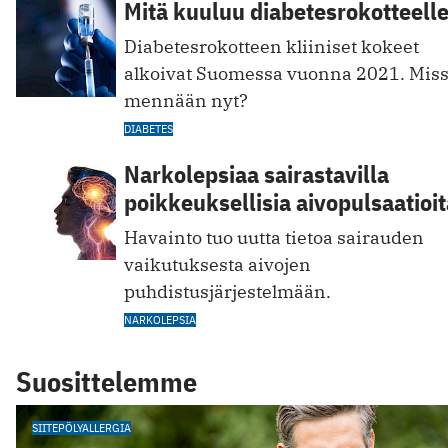
Mitä kuuluu diabetesrokotteell
Diabetesrokotteen kliiniset kokeet
alkoivat Suomessa vuonna 2021. Mis
mennään nyt?
DIABETES
Narkolepsiaa sairastavilla
poikkeuksellisia aivopulsaatioi
Havainto tuo uutta tietoa sairauden
vaikutuksesta aivojen
puhdistusjärjestelmään.
NARKOLEPSIA
Suosittelemme
SIITEPÖLYALLERGIA