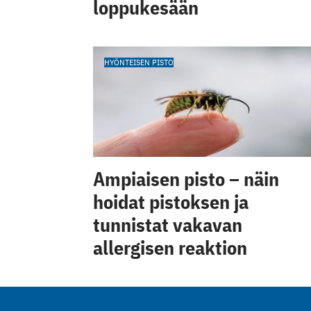
loppukesään
HYÖNTEISEN PISTO
Ampiaisen pisto – näin
hoidat pistoksen ja
tunnistat vakavan
allergisen reaktion