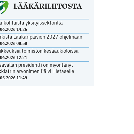
LÄÄKÄRILIITOSTA
ankohtaista yksityissektorilta
.06.2026 14:26
rkista Lääkäripäivien 2027 ohjelmaan
.06.2026 08:58
ikkeuksia toimiston kesäaukioloissa
.06.2026 12:21
savallan presidentti on myöntänyt
kkiatrin arvonimen Päivi Hietaselle
.05.2026 11:49