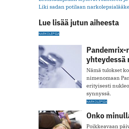
Liki sadan potilaan narkolepsialääke
Lue lisää jutun aiheesta
NARKOLEPSIA
Pandemrix-r
yhteydessä n
Nämä tulokset ko
nimenomaan Pand
erityisesti nukl
synnyssä.
NARKOLEPSIA
Onko minull
Poikkeavaan päiv