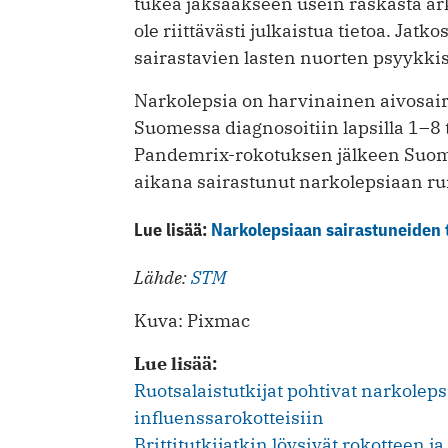
tukea jaksaakseen usein raskasta ar
ole riittävästi julkaistua tietoa. Jat
sairastavien lasten nuorten psyykkisi
Narkolepsia on harvinainen aivosai
Suomessa diagnosoitiin lapsilla 1–8
Pandemrix-rokotuksen jälkeen Suome
aikana sairastunut narkolepsiaan run
Lue lisää:
Narkolepsiaan sairastuneiden t
Lähde:
STM
Kuva: Pixmac
Lue lisää:
Ruotsalaistutkijat pohtivat narkolep
influenssarokotteisiin
Brittitutkijatkin löysivät rokotteen 