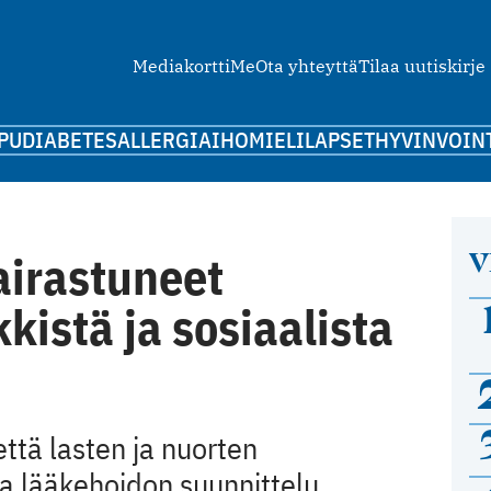
Mediakortti
Me
Ota yhteyttä
Tilaa uutiskirje
PU
DIABETES
ALLERGIA
IHO
MIELI
LAPSET
HYVINVOIN
V
airastuneet
kistä ja sosiaalista
ttä lasten ja nuorten
ja lääkehoidon suunnittelu