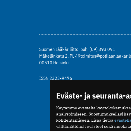
Suomen Lääkäriliitto
puh. (09) 393 091
Mäkelänkatu 2, PL 49
toimitus@potilaanlaakarile
00510 Helsinki
ISSN 2323-9476
Eväste- ja seuranta-
Käytämme evästeitä käyttökokemukse
analysoimiseen. Suostumuksellasi kä
kohdentamiseen. Lisää tietoa
evästek
välttämättömät evästeet sekä muokata