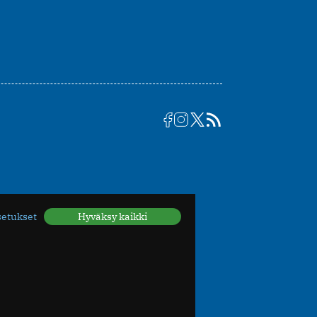
setukset
Hyväksy kaikki