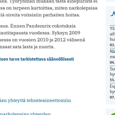
kea. Työryhmän mukaan tästä aihepiiristä ei
kossa on tarpeen kartoittaa, miten narkolepsiaa
ä oireita voitaisiin parhaiten hoitaa.
raus. Ennen Pandemrix-rokotuksia
Yl
 tautitapausta vuodessa. Syksyn 2009
ai
hu
ssa on vuosien 2010 ja 2012 välisenä
03
saat sata lasta ja nuorta.
Nä
me
uen tarve tarkistettava säännöllisesti
04
Su
hy
15
Es
hy
07
sian yhteyttä tehosteaineettomiin
ja narkolepsian yhteyden