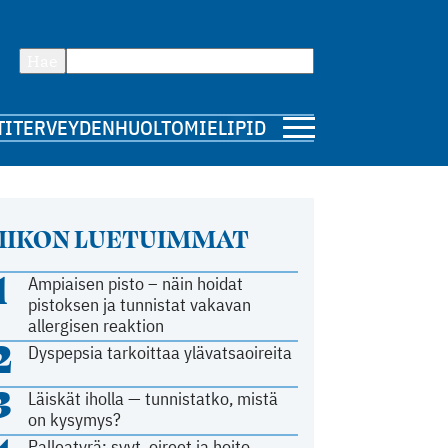
Hae
TI
TERVEYDENHUOLTO
MIELIPIDE
IIKON LUETUIMMAT
1
Ampiaisen pisto – näin hoidat
pistoksen ja tunnistat vakavan
allergisen reaktion
2
Dyspepsia tarkoittaa ylävatsaoireita
3
Läiskät iholla — tunnistatko, mistä
on kysymys?
Palleatyrä: syyt, oireet ja hoito