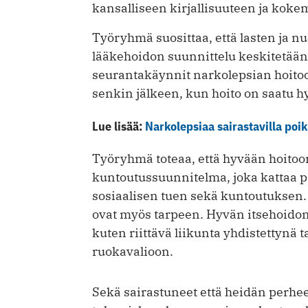
kansalliseen kirjallisuuteen ja kok
Työryhmä suosittaa, että lasten ja n
lääkehoidon suunnittelu keskitetää
seurantakäynnit narkolepsian hoito
senkin jälkeen, kun hoito on saatu 
Lue lisää:
Narkolepsiaa sairastavilla poik
Työryhmä toteaa, että hyvään hoitoon 
kuntoutussuunnitelma, joka kattaa p
sosiaalisen tuen sekä kuntoutuksen.
ovat myös tarpeen. Hyvän itsehoidon
kuten riittävä liikunta yhdistettynä t
ruokavalioon.
Sekä sairastuneet että heidän perhee