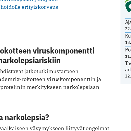
hoidolle erityiskorvaus
Aj
22
Ku
18
okotteen viruskomponentti
Po
11
arkolepsiariskiin
Ta
ar
hdistavat jatkotutkimustarpeen
22
emrix-rokotteen viruskomponenttin ja
eoproteiinin merkitykseen narkolepsiaan
a narkolepsia?
äaikaiseen väsymykseen liittyvät ongelmat