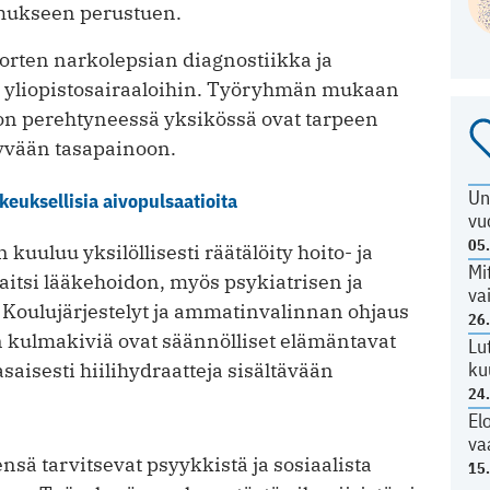
emukseen perustuen.
uorten narkolepsian diagnostiikka ja
n yliopistosairaaloihin. Työryhmän mukaan
on perehtyneessä yksikössä ovat tarpeen
hyvään tasapainoon.
Un
keuksellisia aivopulsaatioita
vu
05
kuuluu yksilöllisesti räätälöity hoito- ja
Mi
aitsi lääkehoidon, myös psykiatrisen ja
va
 Koulujärjestelyt ja ammatinvalinnan ohjaus
26
 kulmakiviä ovat säännölliset elämäntavat
Lu
ku
asaisesti hiilihydraatteja sisältävään
24
El
va
nsä tarvitsevat psyykkistä ja sosiaalista
15