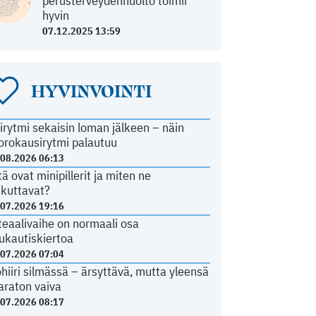
perusterveydenhuolto toimii
hyvin
07.12.2025 13:59
HYVINVOINTI
irytmi sekaisin loman jälkeen – näin
orokausirytmi palautuu
.08.2026 06:13
tä ovat minipillerit ja miten ne
ikuttavat?
.07.2026 19:16
teaalivaihe on normaali osa
ukautiskiertoa
.07.2026 07:04
ohiiri silmässä – ärsyttävä, mutta yleensä
araton vaiva
.07.2026 08:17