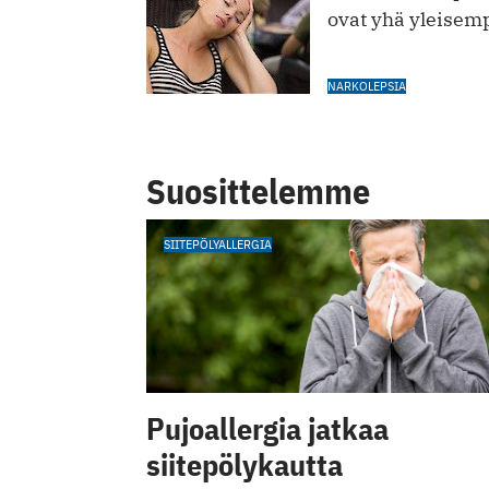
ovat yhä yleisem
NARKOLEPSIA
Suosittelemme
SIITEPÖLYALLERGIA
Pujoallergia jatkaa
siitepölykautta