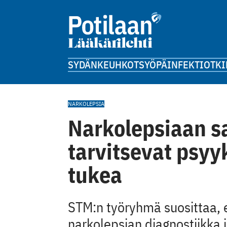
SYDÄN
KEUHKOT
SYÖPÄ
INFEKTIOT
KI
NARKOLEPSIA
Narkolepsiaan s
tarvitsevat psyyk
tukea
STM:n työryhmä suosittaa, e
narkolepsian diagnostiikka 