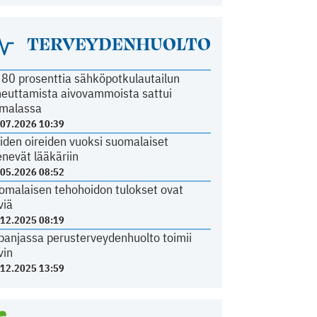
TERVEYDENHUOLTO
i 80 prosenttia sähköpotkulautailun
heuttamista aivovammoista sattui
malassa
.07.2026 10:39
iden oireiden vuoksi suomalaiset
nevät lääkäriin
.05.2026 08:52
omalaisen tehohoidon tulokset ovat
viä
.12.2025 08:19
panjassa perusterveydenhuolto toimii
vin
.12.2025 13:59