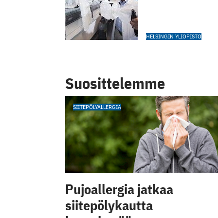
HELSINGIN YLIOPISTO
Suosittelemme
SIITEPÖLYALLERGIA
Pujoallergia jatkaa
siitepölykautta