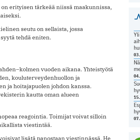
n erityisen tärkeää niissä maakunnissa,
aiseksi.
ielinen seutu on sellaista, jossa
Yl
syytä tehdä eniten.
ai
hu
03
Nä
me
kahden–kolmen vuoden aikana. Yhteistyötä
04
den, kouluterveydenhuollon ja
Su
en ja hoitajapuolen johdon kanssa.
hy
rekisterin kautta oman alueen
15
Es
hy
opeaa reagointia. Toimijat voivat silloin
07
ikallista viestintää.
isivat lisätä panostaan viestinnässä. He