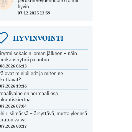
perusterveydenhuolto toimii
hyvin
07.12.2025 13:59
HYVINVOINTI
irytmi sekaisin loman jälkeen – näin
orokausirytmi palautuu
.08.2026 06:13
tä ovat minipillerit ja miten ne
ikuttavat?
.07.2026 19:16
teaalivaihe on normaali osa
ukautiskiertoa
.07.2026 07:04
ohiiri silmässä – ärsyttävä, mutta yleensä
araton vaiva
.07.2026 08:17