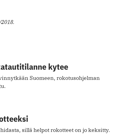
/2018.
atautitilanne kytee
evinnytkään Suomeen, rokotusohjelman
tu.
kotteeksi
dasta, sillä helpot rokotteet on jo keksitty.