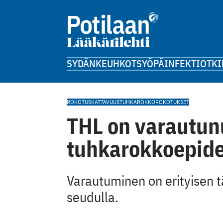
SYDÄN
KEUHKOT
SYÖPÄ
INFEKTIOT
KI
ROKOTUSKATTAVUUS
TUHKAROKKO
ROKOTUKSET
THL on varautun
tuhkarokkoepid
Varautuminen on erityisen tä
seudulla.