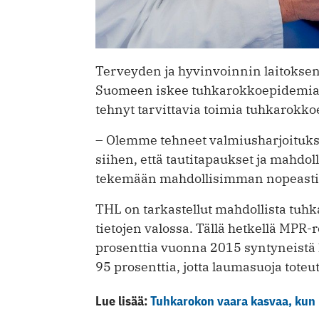
Terveyden ja hyvinvoinnin laitoksen
Suomeen iskee tuhkarokkoepidemia
tehnyt tarvittavia toimia tuhkarokko
– Olemme tehneet valmiusharjoituks
siihen, että tautitapaukset ja mahd
tekemään mahdollisimman nopeasti
THL on tarkastellut mahdollista tuhk
tietojen valossa. Tällä hetkellä MPR
prosenttia vuonna 2015 syntyneistä la
95 prosenttia, jotta laumasuoja toteut
Lue lisää:
Tuhkarokon vaara kasvaa, kun 