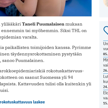
 ylilääkäri
Taneli Puumalaisen
mukaan
 ennemmin tai myöhemmin. Siksi THL on
epidemian varalta.
Un
ia paikallisten toimijoiden kanssa. Pyrimme
vu
ollinen täydennysrokottaminen pystytään
05
Mi
, sanoo Puumalainen.
va
arokkoepidemiariskiä rokotus­katta­vuus­
26
Lu
-rokotteen on saanut Suomessa yli 94
ku
psista. Kattavuuden tulisi olla kuitenkin yli
24
uisi.
El
va
rokotuskattavuus laskee
15