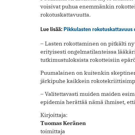
voisivat puhua enemmänkin rokottei
rokotuskattavuutta.
Lue lisää:
Pikkulasten rokotuskattavuus
– Lasten rokottaminen on pitkälti ny
erityisesti ongelmatilanteissa lääkäri
tutkimustuloksista rokotteisiin epärö
Puumalainen on kuitenkin skeptinen
järkipuhe kaikkein rokotekriittisimp
– Valitettavasti muiden maiden esime
epidemia herättää nämä ihmiset, että
Kirjoittaja:
Tuomas Keränen
toimittaja