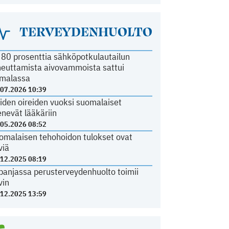
TERVEYDENHUOLTO
i 80 prosenttia sähköpotkulautailun
heuttamista aivovammoista sattui
malassa
.07.2026 10:39
iden oireiden vuoksi suomalaiset
nevät lääkäriin
.05.2026 08:52
omalaisen tehohoidon tulokset ovat
viä
.12.2025 08:19
panjassa perusterveydenhuolto toimii
vin
.12.2025 13:59