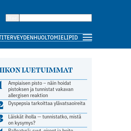
Hae
TI
TERVEYDENHUOLTO
MIELIPIDE
IIKON LUETUIMMAT
1
Ampiaisen pisto – näin hoidat
pistoksen ja tunnistat vakavan
allergisen reaktion
2
Dyspepsia tarkoittaa ylävatsaoireita
3
Läiskät iholla — tunnistatko, mistä
on kysymys?
Palleatyrä: syyt, oireet ja hoito