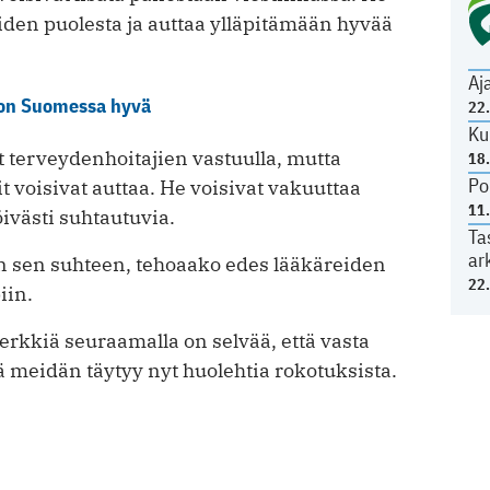
den puolesta ja auttaa ylläpitämään hyvää
Aj
 on Suomessa hyvä
22
Ku
t terveydenhoitajien vastuulla, mutta
18
Po
t voisivat auttaa. He voisivat vakuuttaa
11
ivästi suhtautuvia.
Ta
ar
 sen suhteen, tehoaako edes lääkäreiden
22
iin.
rkkiä seuraamalla on selvää, että vasta
 meidän täytyy nyt huolehtia rokotuksista.