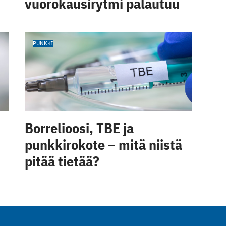
vuorokausirytmi palautuu
PUNKKI
Borrelioosi, TBE ja
punkkirokote – mitä niistä
pitää tietää?