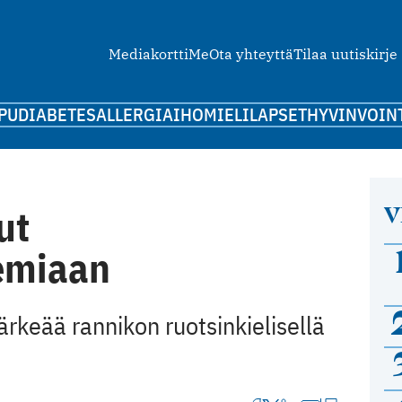
Mediakortti
Me
Ota yhteyttä
Tilaa uutiskirje
PU
DIABETES
ALLERGIA
IHO
MIELI
LAPSET
HYVINVOIN
V
ut
emiaan
rkeää rannikon ­ruotsinkielisellä