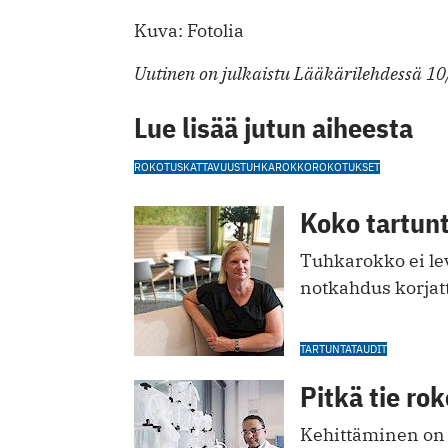
Kuva: Fotolia
Uutinen on julkaistu Lääkärilehdessä 10
Lue lisää jutun aiheesta
ROKOTUSKATTAVUUS
TUHKAROKKO
ROKOTUKSET
Koko tartunt
Tuhkarokko ei l
notkahdus korjat
TARTUNTATAUDIT
Pitkä tie ro
Kehittäminen on hi