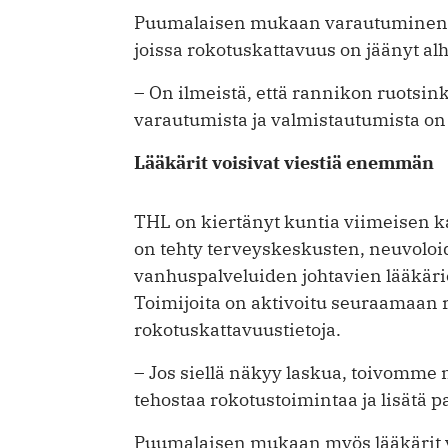
Puumalaisen mukaan varautuminen o
joissa rokotuskattavuus on jäänyt alh
– On ilmeistä, että rannikon ruotsink
varautumista ja valmistautumista on 
Lääkärit voisivat viestiä enemmän
THL on kiertänyt kuntia viimeisen 
on tehty terveyskeskusten, neuvoloi
vanhuspalveluiden johtavien lääkäri
Toimijoita on aktivoitu seuraamaan 
rokotuskattavuustietoja.
– Jos siellä näkyy laskua, toivomme n
tehostaa rokotustoimintaa ja lisätä pa
Puumalaisen mukaan myös lääkärit vo