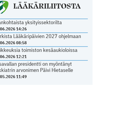
LÄÄKÄRILIITOSTA
ankohtaista yksityissektorilta
.06.2026 14:26
rkista Lääkäripäivien 2027 ohjelmaan
.06.2026 08:58
ikkeuksia toimiston kesäaukioloissa
.06.2026 12:21
savallan presidentti on myöntänyt
kkiatrin arvonimen Päivi Hietaselle
.05.2026 11:49