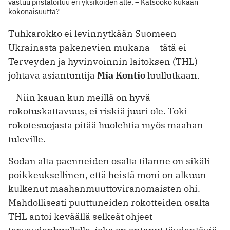
vastuu pirstaloituu eri yksiköiden alle. – Katsooko kukaan
kokonaisuutta?
Tuhkarokko ei levinnytkään Suomeen
Ukrainasta pakenevien mukana – tätä ei
Terveyden ja hyvinvoinnin laitoksen (THL)
johtava asiantuntija
Mia Kontio
luullutkaan.
– Niin kauan kun meillä on hyvä
rokotuskattavuus, ei riskiä juuri ole. Toki
rokotesuojasta pitää huolehtia myös maahan
tuleville.
Sodan alta paenneiden osalta tilanne on sikäli
poikkeuksellinen, että heistä moni on alkuun
kulkenut maahanmuuttoviranomaisten ohi.
Mahdollisesti puuttuneiden rokotteiden osalta
THL antoi keväällä selkeät ohjeet