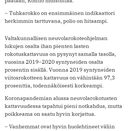
päätään, Kontio muistuttaa.
– Tuhkarokko on ensimmäinen indikaattori
herkimmin tarttuvana, polio on hitaampi.
Valtakunnallisen neuvolarokoteohjelman
lukujen osalta ihan pienten lasten
rokotuskattavuus on pysynyt samalla tasolla,
vuosina 2019–2020 syntyneiden osalta
prosentin sisällä. Vuonna 2019 syntyneiden
viitosrokotteen kattavuus on vähintään 97,3
prosenttia, todennäköisesti korkeampi.
Koronapandemian alussa neuvolarokotusten
kattavuudessa tapahtui pieni notkahdus, mutta
poikkeama on saatu hyvin korjattua.
– Vanhemmat ovat hyvin huolehtineet väliin