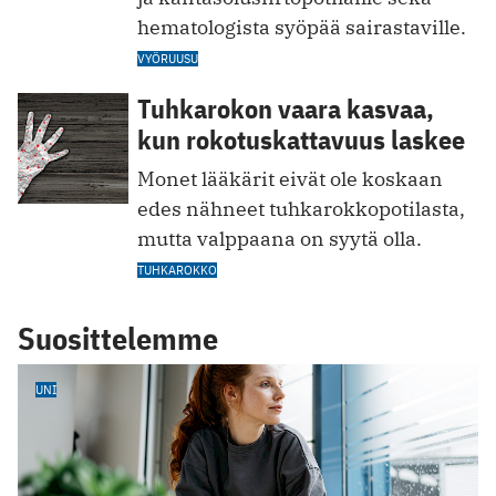
hematologista syöpää sairastaville.
VYÖRUUSU
Tuhkarokon vaara kasvaa,
kun rokotuskattavuus laskee
Monet lääkärit eivät ole koskaan
edes nähneet tuhkarokkopotilasta,
mutta valppaana on syytä olla.
TUHKAROKKO
Suosittelemme
UNI