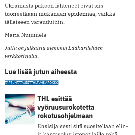
Ukrainasta pakoon lähteneet eivät siis
tuoneetkaan mukanaan epidemiaa, vaikka
tällaiseen varauduttiin.
Maria Nummela
Juttu on julkaistu aiemmin Lääkärilehden
verkkosivuilla.
Lue lisää jutun aiheesta
TARTUNTATAUDIT
THL
TUHKAROKKO
THL esittää
vyöruusurokotetta
rokotusohjelmaan
Ensisijaisesti sitä suositellaan elin-
ja kantasolusiirtopotilaille sekä