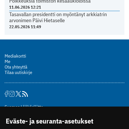
Poikkeuksia toimiston kesäaukioloissa
11.06.2026 12:21
Tasavallan presidentti on myöntänyt arkkiatrin
arvonimen Päivi Hietaselle
22.05.2026 11:49
Mediakortti
Me
Ota yhteyttä
Tilaa uutiskirje
Suomen Lääkäriliitto
Mäkelänkatu 2, PL 49
Eväste- ja seuranta-asetukset
00510 Helsinki
puh. (09) 393 091