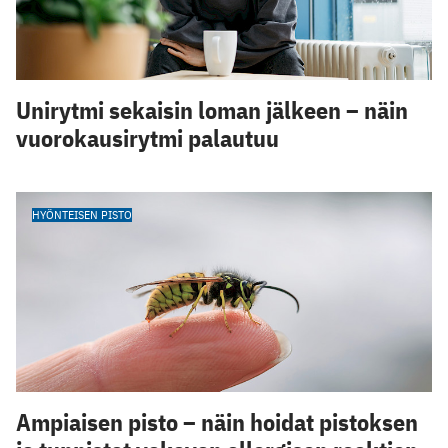
Unirytmi sekaisin loman jälkeen – näin
vuorokausirytmi palautuu
HYÖNTEISEN PISTO
Ampiaisen pisto – näin hoidat pistoksen