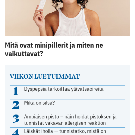
Mitä ovat minipillerit ja miten ne
vaikuttavat?
VIIKON LUETUIMMAT
1
Dyspepsia tarkoittaa ylävatsaoireita
2
Mikä on silsa?
3
Ampiaisen pisto – näin hoidat pistoksen ja
tunnistat vakavan allergisen reaktion
4
Läiskät iholla — tunnistatko, mistä on