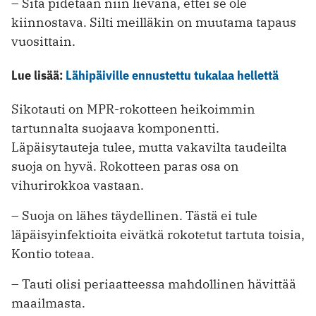
– Sitä pidetään niin lievänä, ettei se ole
kiinnostava. Silti meilläkin on muutama tapaus
vuosittain.
Lue lisää:
Lähipäiville ennustettu tukalaa hellettä
Sikotauti on MPR-rokotteen heikoimmin
tartunnalta suojaava komponentti.
Läpäisytauteja tulee, mutta vakavilta taudeilta
suoja on hyvä. Rokotteen paras osa on
vihurirokkoa vastaan.
– Suoja on lähes täydellinen. Tästä ei tule
läpäisyinfektioita eivätkä rokotetut tartuta toisia,
Kontio toteaa.
– Tauti olisi periaatteessa mahdollinen hävittää
maailmasta.