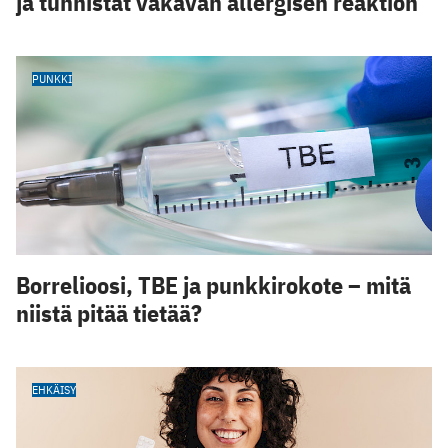
ja tunnistat vakavan allergisen reaktion
PUNKKI
Borrelioosi, TBE ja punkkirokote – mitä
niistä pitää tietää?
EHKÄISY