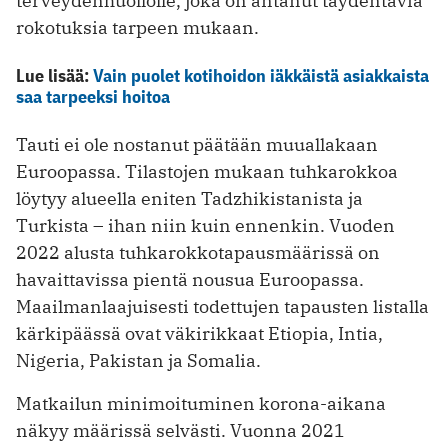
terveydenhuollolle, joka on antanut täydentäviä
rokotuksia tarpeen mukaan.
Lue lisää:
Vain puolet kotihoidon iäkkäistä asiakkaista
saa tarpeeksi hoitoa
Tauti ei ole nostanut päätään muuallakaan
Euroopassa. Tilastojen mukaan tuhkarokkoa
löytyy alueella eniten Tadzhikistanista ja
Turkista – ihan niin kuin ennenkin. Vuoden
2022 alusta tuhkarokkotapausmäärissä on
havaittavissa pientä nousua Euroopassa.
Maailmanlaajuisesti todettujen tapausten listalla
kärkipäässä ovat väkirikkaat Etiopia, Intia,
Nigeria, Pakistan ja Somalia.
Matkailun minimoituminen korona-aikana
näkyy määrissä selvästi. Vuonna 2021