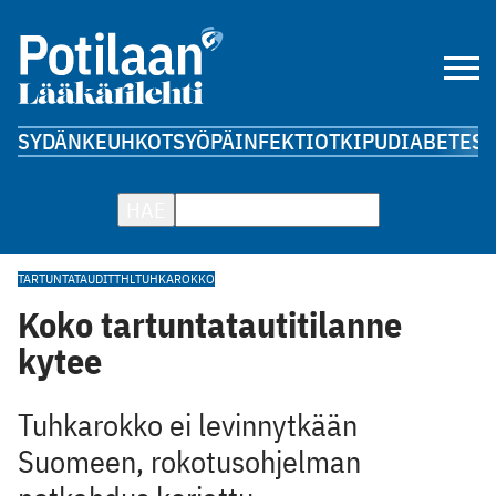
SYDÄN
KEUHKOT
SYÖPÄ
INFEKTIOT
KIPU
DIABETES
A
HAE
TARTUNTATAUDIT
THL
TUHKAROKKO
Koko tartuntatautitilanne
kytee
Tuhkarokko ei levinnytkään
Suomeen, rokotusohjelman