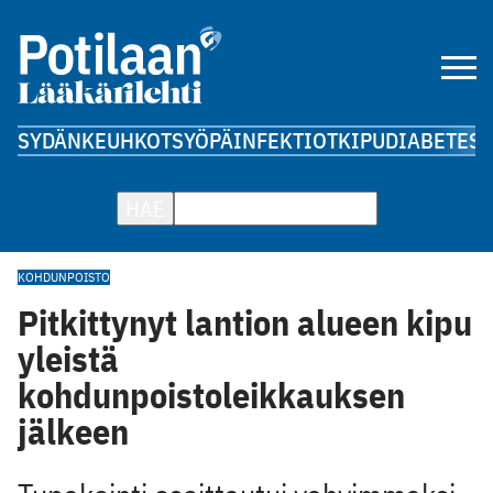
SYDÄN
KEUHKOT
SYÖPÄ
INFEKTIOT
KIPU
DIABETES
A
HAE
KOHDUNPOISTO
Pitkittynyt lantion alueen kipu
yleistä
kohdunpoistoleikkauksen
jälkeen