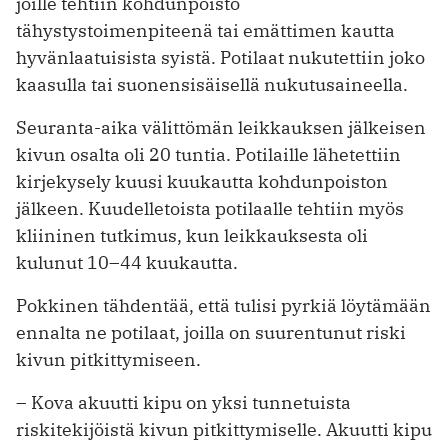
joille tehtiin kohdunpoisto
tähystystoimenpiteenä tai emättimen kautta
hyvänlaatuisista syistä. Potilaat nukutettiin joko
kaasulla tai suonensisäisellä nukutusaineella.
Seuranta-aika välittömän leikkauksen jälkeisen
kivun osalta oli 20 tuntia. Potilaille lähetettiin
kirjekysely kuusi kuukautta kohdunpoiston
jälkeen. Kuudelletoista potilaalle tehtiin myös
kliininen tutkimus, kun leikkauksesta oli
kulunut 10–44 kuukautta.
Pokkinen tähdentää, että tulisi pyrkiä löytämään
ennalta ne potilaat, joilla on suurentunut riski
kivun pitkittymiseen.
– Kova akuutti kipu on yksi tunnetuista
riskitekijöistä kivun pitkittymiselle. Akuutti kipu