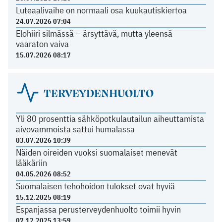
Luteaalivaihe on normaali osa kuukautiskiertoa
24.07.2026 07:04
Elohiiri silmässä – ärsyttävä, mutta yleensä
vaaraton vaiva
15.07.2026 08:17
TERVEYDENHUOLTO
Yli 80 prosenttia sähköpotkulautailun aiheuttamista
aivovammoista sattui humalassa
03.07.2026 10:39
Näiden oireiden vuoksi suomalaiset menevät
lääkäriin
04.05.2026 08:52
Suomalaisen tehohoidon tulokset ovat hyviä
15.12.2025 08:19
Espanjassa perusterveydenhuolto toimii hyvin
07.12.2025 13:59