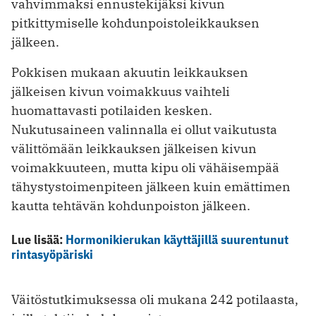
vahvimmaksi ennustekijäksi kivun
pitkittymiselle kohdunpoistoleikkauksen
jälkeen.
Pokkisen mukaan akuutin leikkauksen
jälkeisen kivun voimakkuus vaihteli
huomattavasti potilaiden kesken.
Nukutusaineen valinnalla ei ollut vaikutusta
välittömään leikkauksen jälkeisen kivun
voimakkuuteen, mutta kipu oli vähäisempää
tähystystoimenpiteen jälkeen kuin emättimen
kautta tehtävän kohdunpoiston jälkeen.
Lue lisää:
Hormonikierukan käyttäjillä suurentunut
rintasyöpäriski
Väitöstutkimuksessa oli mukana 242 potilaasta,