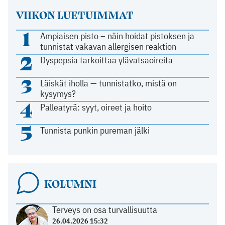
VIIKON LUETUIMMAT
1
Ampiaisen pisto – näin hoidat pistoksen ja
tunnistat vakavan allergisen reaktion
2
Dyspepsia tarkoittaa ylävatsaoireita
3
Läiskät iholla — tunnistatko, mistä on
kysymys?
4
Palleatyrä: syyt, oireet ja hoito
5
Tunnista punkin pureman jälki
KOLUMNI
Terveys on osa turvallisuutta
26.04.2026 15:32