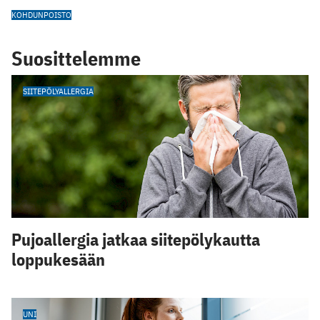
KOHDUNPOISTO
Suosittelemme
SIITEPÖLYALLERGIA
Pujoallergia jatkaa siitepölykautta
loppukesään
UNI