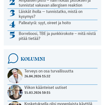
2
Ampiaisen pisto – näin hoidat pistoksen ja
tunnistat vakavan allergisen reaktion
3
Läiskät iholla — tunnistatko, mistä on
kysymys?
4
Palleatyrä: syyt, oireet ja hoito
5
Borrelioosi, TBE ja punkkirokote – mitä niistä
pitää tietää?
KOLUMNI
Terveys on osa turvallisuutta
26.04.2026 15:32
Viikon käänteiset uutiset
15.03.2026 10:15
Kosketuksella olisi monenlaista käyttöä