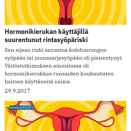
Hormonikierukan käyttäjillä
suurentunut rintasyöpäriski
Sen sijaan riski sairastua kohdunrungon
syöpään tai munasarjasyöpään oli pienentynyt.
Väitöstutkimuksen aineistossa oli
hormonikierukkaa runsaiden kuukautisten
hoitoon käyttäneitä naisia.
29.9.2017
KOHDUNPOISTO