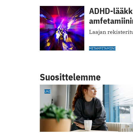
ADHD-lääkke
amfetamiini
Laajan rekisteritu
METAMFETAMIINI
Suosittelemme
UNI