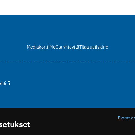
Mediakortti
Me
Ota yhteyttä
Tilaa uutiskirje
hti.fi
Evästea
asetukset