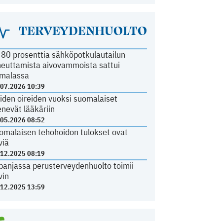
TERVEYDENHUOLTO
i 80 prosenttia sähköpotkulautailun
heuttamista aivovammoista sattui
malassa
.07.2026 10:39
iden oireiden vuoksi suomalaiset
nevät lääkäriin
.05.2026 08:52
omalaisen tehohoidon tulokset ovat
viä
.12.2025 08:19
panjassa perusterveydenhuolto toimii
vin
.12.2025 13:59