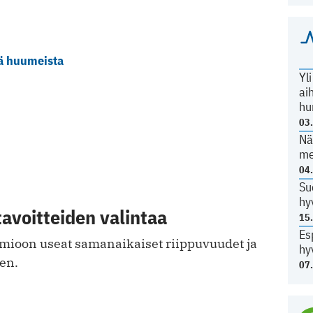
tä huumeista
Yl
ai
hu
03
Nä
me
04
Su
hy
tavoitteiden valintaa
15
Es
uomioon useat samanaikaiset riippuvuudet ja
hy
en.
07