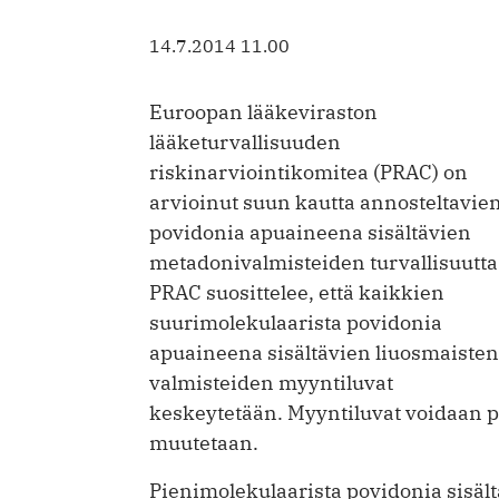
14.7.2014 11.00
Euroopan lääkeviraston
lääketurvallisuuden
riskinarviointikomitea (PRAC) on
arvioinut suun kautta annosteltavien
povidonia apuaineena sisältävien
metadonivalmisteiden turvallisuutta
PRAC suosittelee, että kaikkien
suurimolekulaarista povidonia
apuaineena sisältävien liuosmaisten
valmisteiden myyntiluvat
keskeytetään. Myyntiluvat voidaan p
muutetaan.
Pienimolekulaarista povidonia sisält