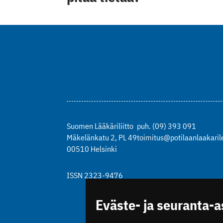
Suomen Lääkäriliitto
puh. (09) 393 091
Mäkelänkatu 2, PL 49
toimitus@potilaanlaakarile
00510 Helsinki
ISSN 2323-9476
Eväste- ja seuranta-