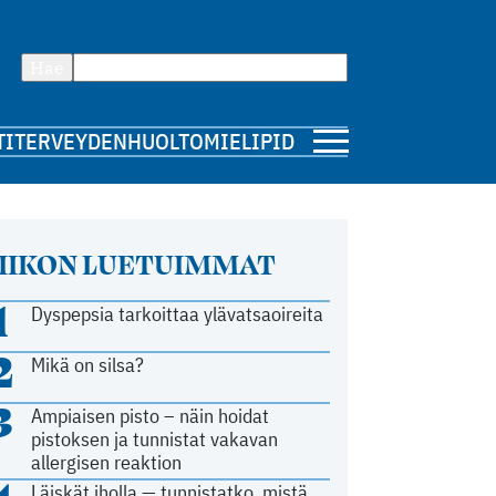
Hae
TI
TERVEYDENHUOLTO
MIELIPIDE
IIKON LUETUIMMAT
1
Dyspepsia tarkoittaa ylävatsaoireita
2
Mikä on silsa?
3
Ampiaisen pisto – näin hoidat
pistoksen ja tunnistat vakavan
allergisen reaktion
Läiskät iholla — tunnistatko, mistä