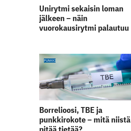
Unirytmi sekaisin loman
jälkeen – näin
vuorokausirytmi palautuu
PUNKKI
Borrelioosi, TBE ja
punkkirokote – mitä niistä
pitää tietää?