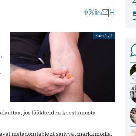
Kuva 1 / 1
,
.
alauttaa, jos lääkkeiden koostumusta
ävät metadonitabletit säilyvät markkinoilla.