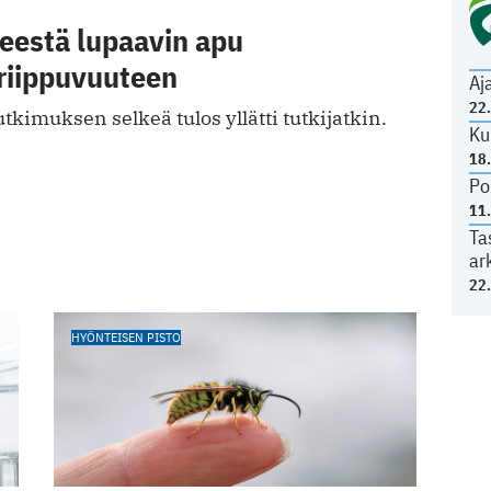
estä lupaavin apu
riippuvuuteen
Aj
22
tkimuksen selkeä tulos yllätti tutkijatkin.
Ku
18
Po
11
Ta
ar
22
HYÖNTEISEN PISTO