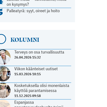
4
on kysymys?
5
Palleatyrä: syyt, oireet ja hoito
KOLUMNI
Terveys on osa turvallisuutta
26.04.2026 15:32
Viikon käänteiset uutiset
15.03.2026 10:15
Kosketuksella olisi monenlaista
käyttöä parantamisessa
11.12.2025 09:58
Espanjassa