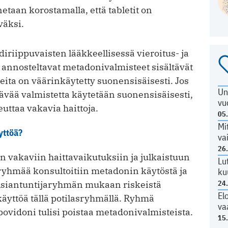
taan korostamalla, että tabletit on
väksi.
iriippuvaisten lääkkeellisessä vieroitus- ja
 annosteltavat metadonivalmisteet sisältävät
ita on väärinkäytetty suonensisäisesti. Jos
Un
ävää valmistetta käytetään suonensisäisesti,
vu
euttaa vakavia haittoja.
05
Mi
yttöä?
va
26
n vakaviin haittavaikutuksiin ja julkaistuun
Lu
jaryhmää konsultoitiin metadonin käytöstä ja
ku
24
. Asiantuntijaryhmän mukaan riskeistä
El
käyttöä tällä potilasryhmällä. Ryhmä
va
povidoni tulisi poistaa metadonivalmisteista.
15