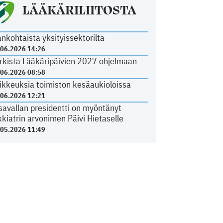
LÄÄKÄRILIITOSTA
ankohtaista yksityissektorilta
.06.2026 14:26
rkista Lääkäripäivien 2027 ohjelmaan
.06.2026 08:58
ikkeuksia toimiston kesäaukioloissa
.06.2026 12:21
savallan presidentti on myöntänyt
kkiatrin arvonimen Päivi Hietaselle
.05.2026 11:49