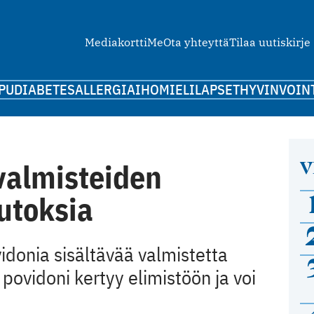
Mediakortti
Me
Ota yhteyttä
Tilaa uutiskirje
PU
DIABETES
ALLERGIA
IHO
MIELI
LAPSET
HYVINVOIN
V
valmisteiden
utoksia
idonia sisältävää valmistetta
povidoni kertyy elimistöön ja voi