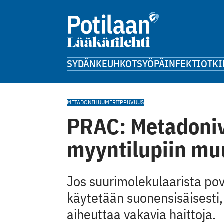
SYDÄN
KEUHKOT
SYÖPÄ
INFEKTIOT
KI
METADONI
HUUMERIIPPUVUUS
PRAC: Metadoni
myyntilupiin mu
Jos suurimolekulaarista pov
käytetään suonensisäisesti, 
aiheuttaa vakavia haittoja.