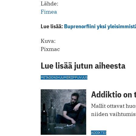
Lähde:
Fimea
Lue lisää:
Buprenorfiini yksi yleisimmis
Kuva:
Pixmac
Lue lisää jutun aiheesta
METADONI
HUUMERIIPPUVUUS
Addiktio on 
Mallit ottavat h
niiden vaihtumis
ADDIKTIO