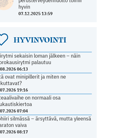
perusterveydenhuolto toimii
hyvin
07.12.2025 13:59
HYVINVOINTI
irytmi sekaisin loman jälkeen – näin
orokausirytmi palautuu
.08.2026 06:13
tä ovat minipillerit ja miten ne
ikuttavat?
.07.2026 19:16
teaalivaihe on normaali osa
ukautiskiertoa
.07.2026 07:04
ohiiri silmässä – ärsyttävä, mutta yleensä
araton vaiva
.07.2026 08:17