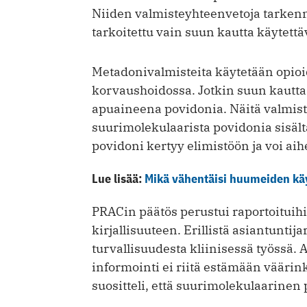
Niiden valmisteyhteenvetoja tarkenne
tarkoitettu vain suun kautta käytettä
Metadonivalmisteita käytetään opioid
korvaushoidossa. Jotkin suun kautta
apuaineena povidonia. Näitä valmiste
suurimolekulaarista povidonia sisält
povidoni kertyy elimistöön ja voi aih
Lue lisää:
Mikä vähentäisi huumeiden kä
PRACin päätös perustui raportoituihi
kirjallisuuteen. Erillistä asiantunti
turvallisuudesta kliinisessä työssä
informointi ei riitä estämään väärin
suositteli, että suurimolekulaarinen 