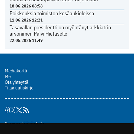
18.06.2026 08:58
Poikkeuksia toimiston kesäaukioloissa
11.06.2026 12:21
Tasavallan presidentti on myöntänyt arkkiatrin
arvonimen Päivi Hietaselle
22.05.2026 11:49
Mediakortti
Me
Ota yhteyttä
Tilaa uutiskirje
Suomen Lääkäriliitto
Mäkelänkatu 2, PL 49