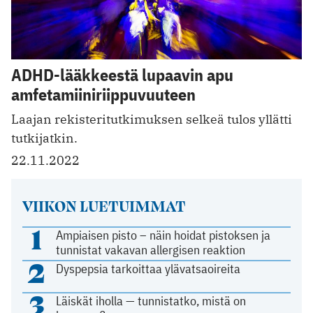
ADHD-lääkkeestä lupaavin apu
amfetamiiniriippuvuuteen
Laajan rekisteritutkimuksen selkeä tulos yllätti
tutkijatkin.
22.11.2022
VIIKON LUETUIMMAT
1
Ampiaisen pisto – näin hoidat pistoksen ja
tunnistat vakavan allergisen reaktion
2
Dyspepsia tarkoittaa ylävatsaoireita
3
Läiskät iholla — tunnistatko, mistä on