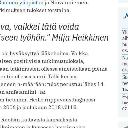
-Suomen yliopiston
ja Niuvanniemen
tkimuksen tulokset torstaina.
va, vaikkei tätä voida
Yl
iseen työhön."
Milja Heikkinen
ai
hu
03
ole hyväksyttyä lääkehoitoa. Vaikka
Nä
sen positiivisia tutkimustuloksia,
me
aan tutkimusten ollessa aineistoltaan pieniä
04
entin ollessa suuri. Tällä kertaa
Su
hy
ieneen n-määrään: tulos perustuu lähes 14
15
n amfetamiini- tai
Es
 tietoihin. Heille riippuvuusdiagnoosi
hy
n 2006 ja joulukuun 2018 välillä.
07
 Ruotsin kattavista kansallisista
likoimaton ja kyseessä havainnoiva