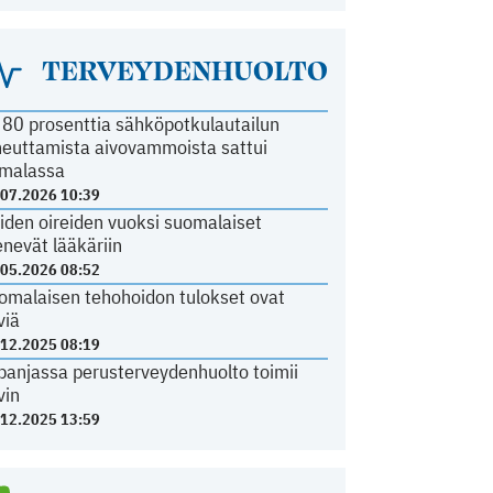
TERVEYDENHUOLTO
i 80 prosenttia sähköpotkulautailun
heuttamista aivovammoista sattui
malassa
.07.2026 10:39
iden oireiden vuoksi suomalaiset
nevät lääkäriin
.05.2026 08:52
omalaisen tehohoidon tulokset ovat
viä
.12.2025 08:19
panjassa perusterveydenhuolto toimii
vin
.12.2025 13:59