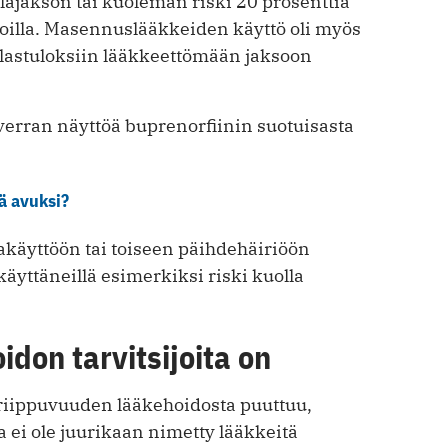
lajakson tai kuoleman riski 20 prosenttia
oilla. Masennuslääkkeiden käyttö oli myös
astuloksiin lääkkeettömään jaksoon
erran näyttöä buprenorfiinin suotuisasta
ä avuksi?
akäyttöön tai toiseen päihdehäiriöön
 käyttäneillä esimerkiksi riski kuolla
idon tarvitsijoita on
riippuvuuden lääkehoidosta puuttuu,
 ei ole juurikaan nimetty lääkkeitä