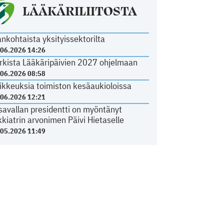
LÄÄKÄRILIITOSTA
ankohtaista yksityissektorilta
.06.2026 14:26
rkista Lääkäripäivien 2027 ohjelmaan
.06.2026 08:58
ikkeuksia toimiston kesäaukioloissa
.06.2026 12:21
savallan presidentti on myöntänyt
kkiatrin arvonimen Päivi Hietaselle
.05.2026 11:49