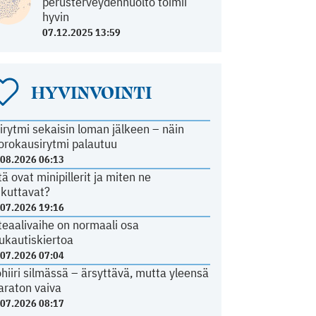
perusterveydenhuolto toimii
hyvin
07.12.2025 13:59
HYVINVOINTI
irytmi sekaisin loman jälkeen – näin
orokausirytmi palautuu
.08.2026 06:13
tä ovat minipillerit ja miten ne
ikuttavat?
.07.2026 19:16
teaalivaihe on normaali osa
ukautiskiertoa
.07.2026 07:04
ohiiri silmässä – ärsyttävä, mutta yleensä
araton vaiva
.07.2026 08:17