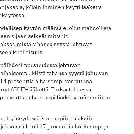
jaksoja, jolloin ihminen käytti lääkettä
t käytössä.
dellisen käytön määrää ei ollut mahdollista
sen sijaan selkeät mittarit:
jaksot, mistä tahansa syystä johtuvat
kseen kuolleisuus.
 päihderiippuvuudesta johtuvan
a alhaisempi. Mistä tahansa syystä johtuvan
i 14 prosenttia alhaisempi verrattuna
ttänyt ADHD-lääkettä. Tarkasteltaessa
57 prosenttia alhaisempi lisdeksamfetamiinin
n oli yhteydessä kurjempiin tuloksiin.
jakson riski oli 17 prosenttia korkeampi ja