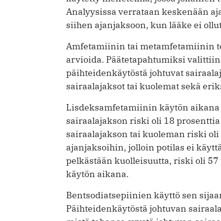
Analyysissa verrataan keskenään ajan
siihen ajanjaksoon, kun lääke ei ollu
Amfetamiinin tai metamfetamiinin to
arvioida. Päätetapahtumiksi valittiin 
päihteidenkäytöstä johtuvat sairaala
sairaalajaksot tai kuolemat sekä eri
Lisdeksamfetamiinin käytön aikana
sairaalajakson riski oli 18 prosentti
sairaalajakson tai kuoleman riski ol
ajanjaksoihin, jolloin potilas ei käy
pelkästään kuolleisuutta, riski oli 
käytön aikana.
Bentsodiatsepiinien käyttö sen sijaa
Päihteidenkäytöstä johtuvan sairaala