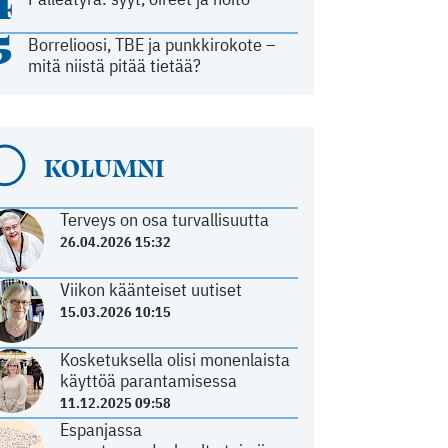
4
5
Borrelioosi, TBE ja punkkirokote –
mitä niistä pitää tietää?
KOLUMNI
Terveys on osa turvallisuutta
26.04.2026 15:32
Viikon käänteiset uutiset
15.03.2026 10:15
Kosketuksella olisi monenlaista
käyttöä parantamisessa
11.12.2025 09:58
Espanjassa