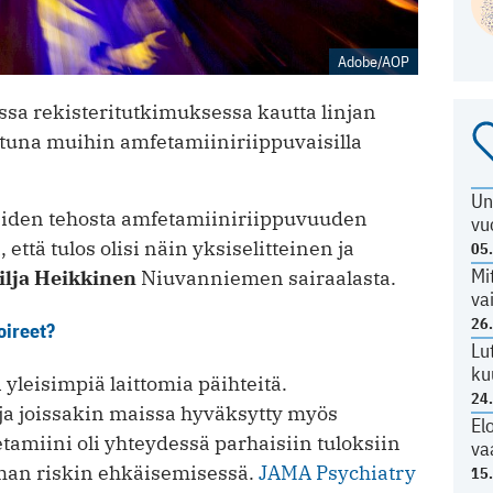
Adobe/AOP
ssa rekisteritutkimuksessa kautta linjan
tuna muihin amfetamiiniriippuvaisilla
Un
eiden tehosta amfetamiiniriippuvuuden
vu
ttä tulos olisi näin yksiselitteinen ja
05
Mi
ilja Heikkinen
Niuvanniemen sairaalasta.
va
26
oireet?
Lu
ku
yleisimpiä laittomia päihteitä.
24
a joissakin maissa hyväksytty myös
El
amiini oli yhteydessä parhaisiin tuloksiin
va
eman riskin ehkäisemisessä.
JAMA Psychiatry
15