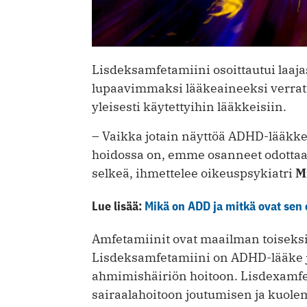
Lisdeksamfetamiini osoittautui laaja
lupaavimmaksi lääkeaineeksi verrat
yleisesti käytettyihin lääkkeisiin.
– Vaikka jotain näyttöä ADHD-lääkk
hoidossa on, emme osanneet odottaa, e
selkeä, ihmettelee oikeuspsykiatri
M
Lue lisää:
Mikä on ADD ja mitkä ovat sen 
Amfetamiinit ovat maailman toiseksi 
Lisdeksamfetamiini on ADHD-lääke j
ahmimishäiriön hoitoon. Lisdexamfet
sairaalahoitoon joutumisen ja kuol