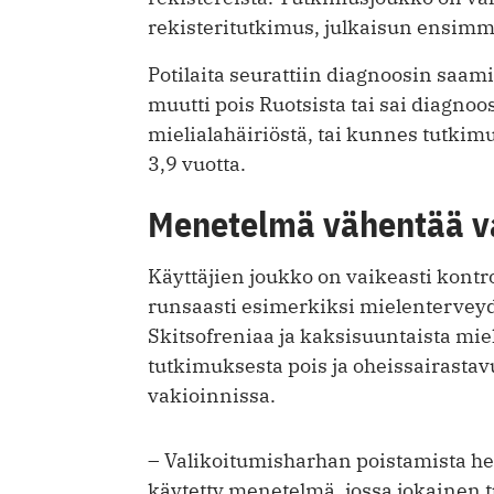
rekisteritutkimus, julkaisun ensimmä
Potilaita seurattiin diagnoosin saami
muutti pois Ruotsista tai sai diagnoo
mielialahäiriöstä, tai kunnes tutkim
3,9 vuotta.
Menetelmä vähentää v
Käyttäjien joukko on vaikeasti kontro
runsaasti esimerkiksi mielenterveyd
Skitsofreniaa ja kaksisuuntaista mieli
tutkimuksesta pois ja oheissairasta
vakioinnissa.
– Valikoitumisharhan poistamista h
käytetty menetelmä, jossa jokainen 