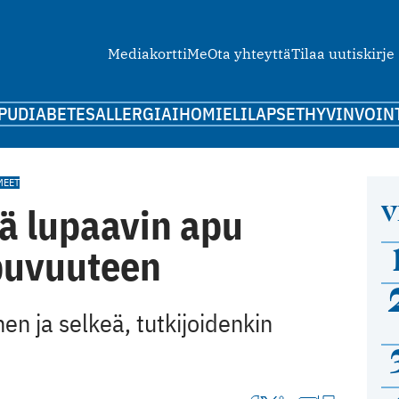
Mediakortti
Me
Ota yhteyttä
Tilaa uutiskirje
PU
DIABETES
ALLERGIA
IHO
MIELI
LAPSET
HYVINVOIN
MEET
V
ä lupaavin apu
puvuuteen
nen ja selkeä, tutkijoidenkin