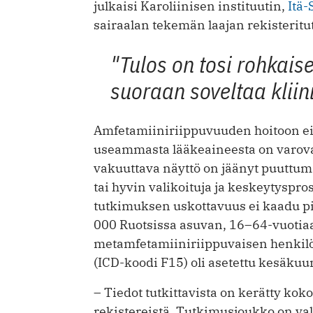
julkaisi Karoliinisen instituutin,
Itä
sairaalan tekemän laajan rekisteritu
"Tulos on tosi rohkaise
suoraan soveltaa kliin
Amfetamiiniriippuvuuden hoitoon ei 
useammasta lääkeaineesta on varovai
vakuuttava näyttö on jäänyt puuttum
tai hyvin valikoituja ja keskeytyspros
tutkimuksen uskottavuus ei kaadu p
000 Ruotsissa asuvan, 16–64-vuotiaa
metamfetamiiniriippuvaisen henkilön
(ICD-koodi F15) oli asetettu kesäkuu
– Tiedot tutkittavista on kerätty koko
rekistereistä. Tutkimusjoukko on va