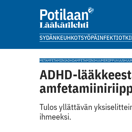
SYDÄN
KEUHKOT
SYÖPÄ
INFEKTIOT
KI
METAMFETAMIINI
ADHD
AMFETAMIINI
HUUMERIIPPUVUUS
HUU
ADHD-lääkkeest
amfetamiiniriip
Tulos yllättävän yksiselittei
ihmeeksi.