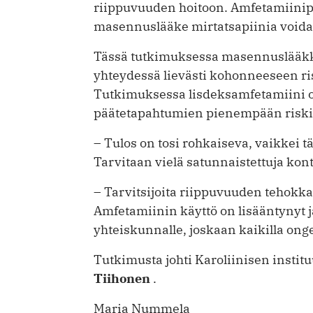
riippuvuuden hoitoon. Amfetamiinips
masennuslääke mirtatsapiinia voidaan
Tässä tutkimuksessa masennuslääkke
yhteydessä lievästi kohonneeseen risk
Tutkimuksessa lisdeksamfetamiini ol
päätetapahtumien pienempään riski
– Tulos on tosi rohkaiseva, vaikkei t
Tarvitaan vielä satunnaistettuja kont
– Tarvitsijoita riippuvuuden tehokka
Amfetamiinin käyttö on lisääntynyt j
yhteiskunnalle, joskaan kaikilla ong
Tutkimusta johti Karoliinisen instit
Tiihonen
.
Maria Nummela