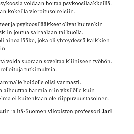
ykoosia voidaan hoitaa psykoosilääkkeillä,
 kokeilla vieroitusoireisiin.
et ja psykoosilääkkeet olivat kuitenkin
iin joutua sairaalaan tai kuolla.
i ainoa lääke, joka oli yhteydessä kaikkien
in.
ätä voida suoraan soveltaa kliiniseen työhön.
rolloituja tutkimuksia.
ammalle hoidolle olisi varmasti.
a aiheuttaa harmia niin yksilölle kuin
elma ei kuitenkaan ole riippuvuustasoinen.
uutin ja Itä-Suomen yliopiston professori
Jari