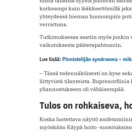
mistä tahansa syystä johtuvan sairaa
korkeampi kuin lääkkeettömillä jaks
yhteydessä hieman huonompiin potil
verrattuna.
Tutkimuksessa saatiin myös jonkin v
vaikutuksesta päätetapahtumiin.
Lue lisää:
Pinnistelijän syndrooma – mik
– Tässä todennäköisesti on kyse sek
liittyvistä tilanteista. Buprenorfiinia
yliannostukseen oli vähäisempää.
Tulos on rohkaiseva, ho
Koska luotettava näyttö amfetamiini
myöskään Käypä hoito -suosituksissa