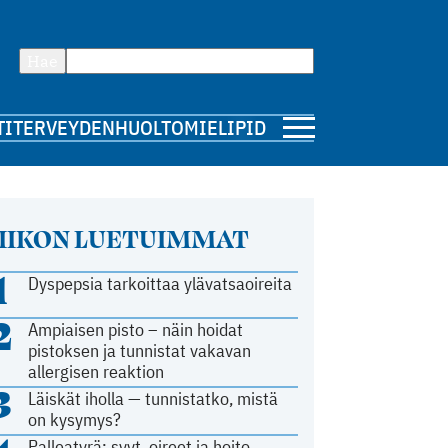
Hae
TI
TERVEYDENHUOLTO
MIELIPIDE
IIKON LUETUIMMAT
1
Dyspepsia tarkoittaa ylävatsaoireita
2
Ampiaisen pisto – näin hoidat
pistoksen ja tunnistat vakavan
allergisen reaktion
3
Läiskät iholla — tunnistatko, mistä
on kysymys?
Palleatyrä: syyt, oireet ja hoito