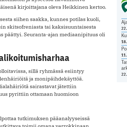
isenä kirjoittajana oleva Heikkinen kertoo.
sesta siihen saakka, kunnes potilas kuoli,
Aj
sin skitsofreniasta tai kaksisuuntaisesta
22
us päättyi. Seuranta-ajan mediaanipituus oli
Ku
18
Po
alikoitumisharhaa
11
Ta
ar
lloitavissa, sillä ryhmässä esiintyy
22
enhäiriöitä ja monipäihdekäyttöä.
alahäiriötä sairastavat jätettiin
vuus pyrittiin ottamaan huomioon
elpottaa tutkimuksen pääanalyyseissä
tutkittava toimii omana verrokkinaan.