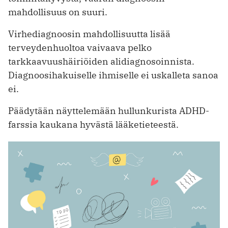
mahdollisuus on suuri.
Virhediagnoosin mahdollisuutta lisää
terveydenhuoltoa vaivaava pelko
tarkkaavuushäiriöiden alidiagnosoinnista.
Diagnoosihakuiselle ihmiselle ei uskalleta sanoa
ei.
Päädytään näyttelemään hullunkurista ADHD-
farssia kaukana hyvästä lääketieteestä.