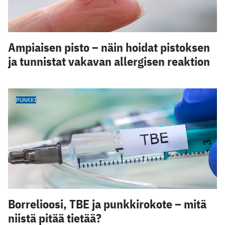
Ampiaisen pisto – näin hoidat pistoksen
ja tunnistat vakavan allergisen reaktion
PUNKKI
Borrelioosi, TBE ja punkkirokote – mitä
niistä pitää tietää?