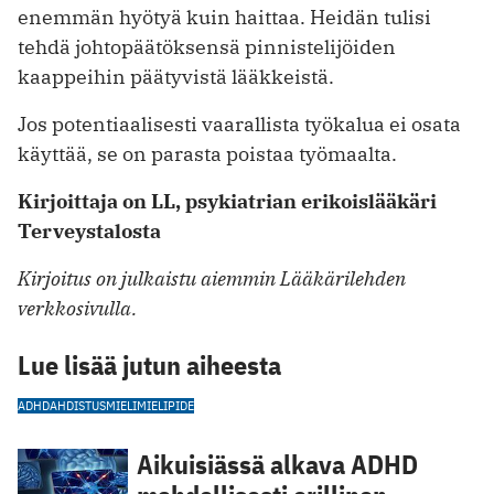
enemmän hyötyä kuin haittaa. Heidän tulisi
tehdä johtopäätöksensä pinnistelijöiden
kaappeihin päätyvistä lääkkeistä.
Jos potentiaalisesti vaarallista työkalua ei osata
käyttää, se on parasta poistaa työmaalta.
Kirjoittaja on LL, psykiatrian erikoislääkäri
Terveystalosta
Kirjoitus on julkaistu aiemmin Lääkärilehden
verkkosivulla.
Lue lisää jutun aiheesta
ADHD
AHDISTUS
MIELI
MIELIPIDE
Aikuisiässä alkava ADHD