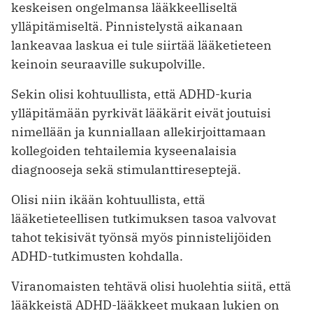
keskeisen ongelmansa lääkkeelliseltä
ylläpitämiseltä. Pinnistelystä aikanaan
lankeavaa laskua ei tule siirtää lääketieteen
keinoin seuraaville sukupolville.
Sekin olisi kohtuullista, että ADHD-kuria
ylläpitämään pyrkivät lääkärit eivät joutuisi
nimellään ja kunniallaan allekirjoittamaan
kollegoiden tehtailemia kyseenalaisia
diagnooseja sekä stimulanttireseptejä.
Olisi niin ikään kohtuullista, että
lääketieteellisen tutkimuksen tasoa valvovat
tahot tekisivät työnsä myös pinnistelijöiden
ADHD-tutkimusten kohdalla.
Viranomaisten tehtävä olisi huolehtia siitä, että
lääkkeistä ADHD-lääkkeet mukaan lukien on