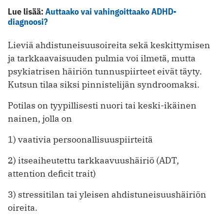
Lue lisää:
Auttaako vai vahingoittaako ADHD-
diagnoosi?
Lieviä ahdistuneisuusoireita sekä keskittymisen
ja tarkkaavaisuuden pulmia voi ilmetä, mutta
psykiatrisen häiriön tunnuspiirteet eivät täyty.
Kutsun tilaa siksi pinnistelijän syndroomaksi.
Potilas on tyypillisesti nuori tai keski-ikäinen
nainen, jolla on
1) vaativia persoonallisuuspiirteitä
2) itseaiheutettu tarkkaavuushäiriö (ADT,
attention deficit trait)
3) stressitilan tai yleisen ahdistuneisuushäiriön
oireita.