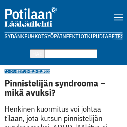
SYDÄN
KEUHKOT
SYÖPÄ
INFEKTIOT
KIPU
DIABETES
A
HAE
ADHD
AHDISTUS
MIELI
MIELIPIDE
Pinnistelijän syndrooma –
mikä avuksi?
Henkinen kuormitus voi johtaa
tilaan, jota kutsun pinnistelijän