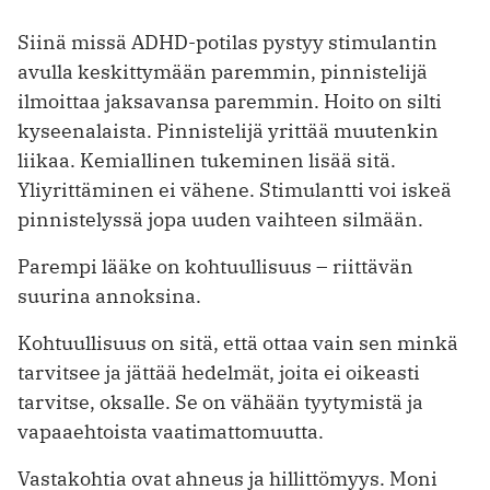
Siinä missä ADHD-potilas pystyy stimulantin
avulla keskittymään paremmin, pinnistelijä
ilmoittaa jaksavansa paremmin. Hoito on silti
kyseenalaista. Pinnistelijä yrittää muutenkin
liikaa. Kemiallinen tukeminen lisää sitä.
Yliyrittäminen ei vähene. Stimulantti voi iskeä
pinnistelyssä jopa uuden vaihteen silmään.
Parempi lääke on kohtuullisuus – riittävän
suurina annoksina.
Kohtuullisuus on sitä, että ottaa vain sen minkä
tarvitsee ja jättää hedelmät, joita ei oikeasti
tarvitse, oksalle. Se on vähään tyytymistä ja
vapaaehtoista vaatimattomuutta.
Vastakohtia ovat ahneus ja hillittömyys. Moni