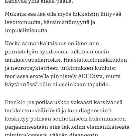
kanavaa yhtä aikaa päällä.
Mukana saattaa olla myös liikkeisiin liittyvää
levottomuutta, kärsimättömyyttä ja
impulsiivisuutta.
Koska samankaltaisuus on ilmeinen,
pinnistelijän syndrooma tulkitaan usein
tarkkaavuushäiriöksi. Haastattelulomakkeiden
ja neuropsykiatrisen tutkimuksen kuuluisi
teoriassa erotella pinnistely ADHD:sta, mutta
käytännössä näin ei useinkaan tapahdu.
Etenkin jos potilas uskoo vakaasti kärsivänsä
tarkkaavuushäiriöstä ja kun diagnosointi
keskittyy potilaan senhetkiseen kokemukseen
pärjäämisestään eikä faktoihin elämänikäisestä
toimintakyvystä, väärän diagnoosin