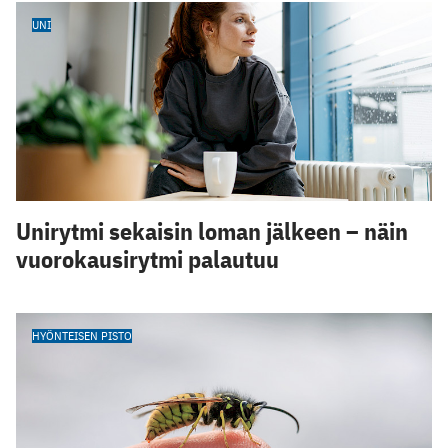
UNI
Unirytmi sekaisin loman jälkeen – näin
vuorokausirytmi palautuu
HYÖNTEISEN PISTO