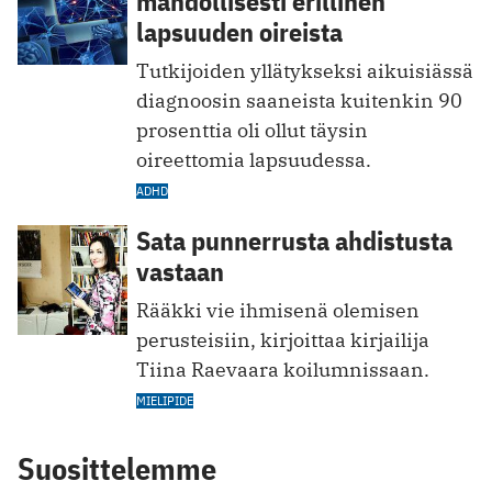
mahdollisesti erillinen
lapsuuden oireista
Tutkijoiden yllätykseksi aikuisiässä
diagnoosin saaneista kuitenkin 90
prosenttia oli ollut täysin
oireettomia lapsuudessa.
ADHD
Sata punnerrusta ahdistusta
vastaan
Rääkki vie ihmisenä olemisen
perusteisiin, kirjoittaa kirjailija
Tiina Raevaara koilumnissaan.
MIELIPIDE
Suosittelemme