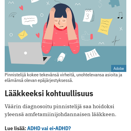
Adobe
Pinnistelijä kokee tekevänsä virheitä, unohtelevansa asioita ja
elämänsä olevan epäjärjestyksessä.
Lääkkeeksi kohtuullisuus
Väärin diagnosoitu pinnistelijä saa hoidoksi
yleensä amfetamiinijohdannaisen lääkkeen.
Lue lisää:
ADHD vai ei-ADHD?