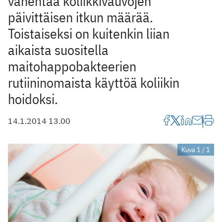
vähentää koliikkivauvojen
päivittäisen itkun määrää.
Toistaiseksi on kuitenkin liian
aikaista suositella
maitohappobakteerien
rutiininomaista käyttöä koliikin
hoidoksi.
14.1.2014 13.00
Kuva 1 / 1