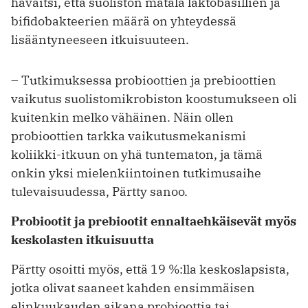
havaitsi, että suoliston matala laktobasillien ja
bifidobakteerien määrä on yhteydessä
lisääntyneeseen itkuisuuteen.
– Tutkimuksessa probioottien ja prebioottien
vaikutus suolistomikrobiston koostumukseen oli
kuitenkin melko vähäinen. Näin ollen
probioottien tarkka vaikutusmekanismi
koliikki-itkuun on yhä tuntematon, ja tämä
onkin yksi mielenkiintoinen tutkimusaihe
tulevaisuudessa, Pärtty sanoo.
Probiootit ja prebiootit ennaltaehkäisevät myös
keskolasten itkuisuutta
Pärtty osoitti myös, että 19 %:lla keskoslapsista,
jotka olivat saaneet kahden ensimmäisen
elinkuukauden aikana probioottia tai