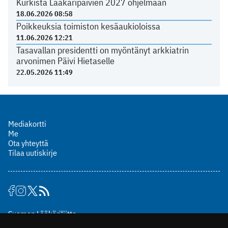
Kurkista Lääkäripäivien 2027 ohjelmaan
18.06.2026 08:58
Poikkeuksia toimiston kesäaukioloissa
11.06.2026 12:21
Tasavallan presidentti on myöntänyt arkkiatrin
arvonimen Päivi Hietaselle
22.05.2026 11:49
Mediakortti
Me
Ota yhteyttä
Tilaa uutiskirje
Suomen Lääkäriliitto
Mäkelänkatu 2, PL 49