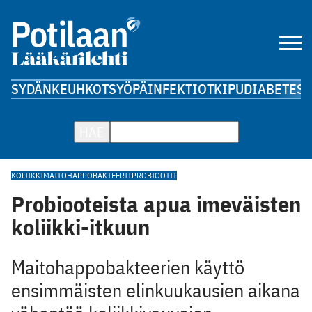
SYDÄN
KEUHKOT
SYÖPÄ
INFEKTIOT
KIPU
DIABETES
A
HAE
KOLIIKKI
MAITOHAPPOBAKTEERIT
PROBIOOTIT
Probiooteista apua imeväisten
koliikki-itkuun
Maitohappobakteerien käyttö
ensimmäisten elinkuukausien aikana