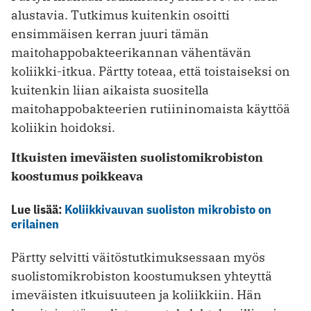
alustavia. Tutkimus kuitenkin osoitti
ensimmäisen kerran juuri tämän
maitohappobakteerikannan vähentävän
koliikki-itkua. Pärtty toteaa, että toistaiseksi on
kuitenkin liian aikaista suositella
maitohappobakteerien rutiininomaista käyttöä
koliikin hoidoksi.
Itkuisten imeväisten suolistomikrobiston
koostumus poikkeava
Lue lisää:
Koliikkivauvan suoliston mikrobisto on
erilainen
Pärtty selvitti väitöstutkimuksessaan myös
suolistomikrobiston koostumuksen yhteyttä
imeväisten itkuisuuteen ja koliikkiin. Hän