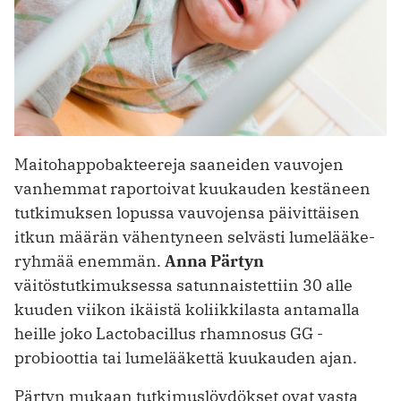
Maitohappobakteereja saaneiden vauvojen
vanhemmat raportoivat kuukauden kestäneen
tutkimuksen lopussa vauvojensa päivittäisen
itkun määrän vähentyneen selvästi lumelääke-
ryhmää enemmän.
Anna Pärtyn
väitöstutkimuksessa satunnaistettiin 30 alle
kuuden viikon ikäistä koliikkilasta antamalla
heille joko Lactobacillus rhamnosus GG -
probioottia tai lumelääkettä kuukauden ajan.
Pärtyn mukaan tutkimuslöydökset ovat vasta