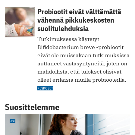
Probiootit eivät välttämättä
vähennä pikkukeskosten
suolitulehduksia
Tutkimuksessa käytetyt
Bifidobacterium breve -probiootit
eivät ole muissakaan tutkimuksissa
auttaneet vastasyntyneitä, joten on
mahdollista, että tulokset olisivat
olleet erilaisia muilla probiooteilla.
KESKOSET
Suosittelemme
UNI