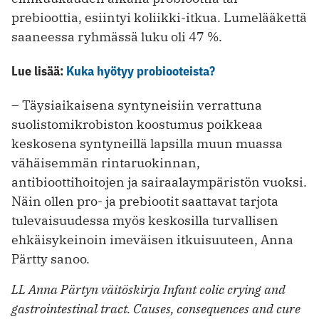
prebioottia, esiintyi koliikki-itkua. Lumelääkettä
saaneessa ryhmässä luku oli 47 %.
Lue lisää:
Kuka hyötyy probiooteista?
– Täysiaikaisena syntyneisiin verrattuna
suolistomikrobiston koostumus poikkeaa
keskosena syntyneillä lapsilla muun muassa
vähäisemmän rintaruokinnan,
antibioottihoitojen ja sairaalaympäristön vuoksi.
Näin ollen pro- ja prebiootit saattavat tarjota
tulevaisuudessa myös keskosilla turvallisen
ehkäisykeinoin imeväisen itkuisuuteen, Anna
Pärtty sanoo.
LL Anna Pärtyn väitöskirja Infant colic crying and
gastrointestinal tract. Causes, consequences and cure