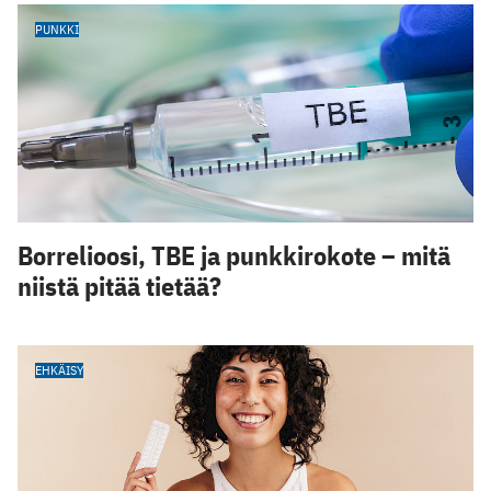
PUNKKI
Borrelioosi, TBE ja punkkirokote – mitä
niistä pitää tietää?
EHKÄISY