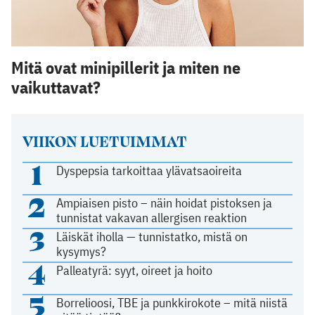
Mitä ovat minipillerit ja miten ne
vaikuttavat?
VIIKON LUETUIMMAT
1
Dyspepsia tarkoittaa ylävatsaoireita
2
Ampiaisen pisto – näin hoidat pistoksen ja
tunnistat vakavan allergisen reaktion
3
Läiskät iholla — tunnistatko, mistä on
kysymys?
4
Palleatyrä: syyt, oireet ja hoito
5
Borrelioosi, TBE ja punkkirokote – mitä niistä