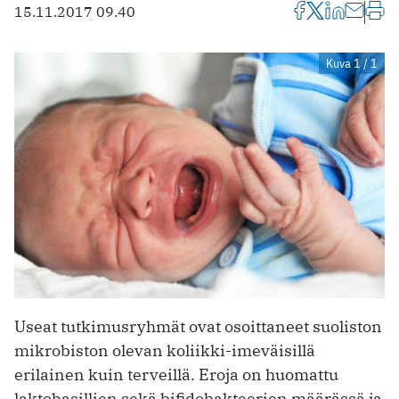
15.11.2017 09.40
Kuva 1 / 1
Useat tutkimusryhmät ovat osoittaneet suoliston
mikrobiston olevan koliikki-imeväisillä
erilainen kuin terveillä. Eroja on huomattu
laktobasillien sekä bifidobakteerien määrässä ja