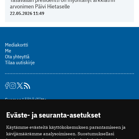
arvonimen Päivi Hietaselle
22.05.2026 11:49
Mediakortti
Me
Ota yhteyttä
Tilaa uutiskirje
Suomen Lääkäriliitto
Mäkelänkatu 2, PL 49
Eväste- ja seuranta-asetukset
00510 Helsinki
puh. (09) 393 091
Käytämme evästeitä käyttökokemuksen parantamiseen ja
toimitus@potilaanlaakarilehti.fi
kävijämäärämme analysoimiseen. Suostumuksellasi