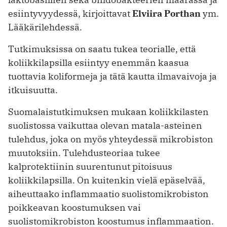
esiintyvyydessä, kirjoittavat
Elviira Porthan
ym.
Lääkärilehdessä.
Tutkimuksissa on saatu tukea teorialle, että
koliikkilapsilla esiintyy enemmän kaasua
tuottavia koliformeja ja tätä kautta ilmavaivoja ja
itkuisuutta.
Suomalaistutkimuksen mukaan koliikkilasten
suolistossa vaikuttaa olevan matala-asteinen
tulehdus, joka on myös yhteydessä mikrobiston
muutoksiin. Tulehdusteoriaa tukee
kalprotektiinin suurentunut pitoisuus
koliikkilapsilla. On kuitenkin vielä epäselvää,
aiheuttaako inflammaatio suolistomikrobiston
poikkeavan koostumuksen vai
suolistomikrobiston koostumus inflammaation.