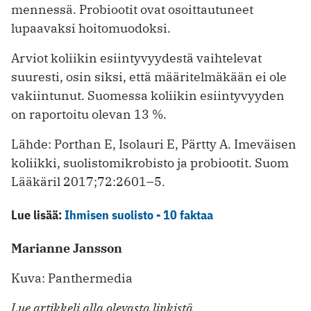
mennessä. Probiootit ovat osoittautuneet
lupaavaksi hoitomuodoksi.
Arviot koliikin esiintyvyydestä vaihtelevat
suuresti, osin siksi, että määritelmäkään ei ole
vakiintunut. Suomessa koliikin esiintyvyyden
on raportoitu olevan 13 %.
Lähde: Porthan E, Isolauri E, Pärtty A. Imeväisen
koliikki, suolistomikrobisto ja probiootit. Suom
Lääkäril 2017;72:2601–5.
Lue lisää:
Ihmisen suolisto - 10 faktaa
Marianne Jansson
Kuva: Panthermedia
Lue artikkeli alla olevasta linkistä.