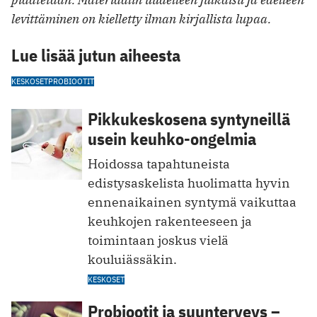
levittäminen on kielletty ilman kirjallista lupaa.
Lue lisää jutun aiheesta
KESKOSET
PROBIOOTIT
Pikkukeskosena syntyneillä
usein keuhko-ongelmia
Hoidossa tapahtuneista
edistysaskelista huolimatta hyvin
ennenaikainen syntymä vaikuttaa
keuhkojen rakenteeseen ja
toimintaan joskus vielä
kouluiässäkin.
KESKOSET
Probiootit ja suunterveys –