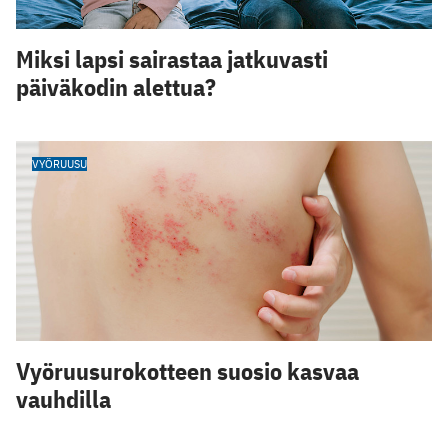
Miksi lapsi sairastaa jatkuvasti
päiväkodin alettua?
VYÖRUUSU
Vyöruusurokotteen suosio kasvaa
vauhdilla