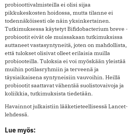
probioottivalmisteilla ei olisi sijaa
pikkukeskosten hoidossa, mutta tilanne ei
todennäköisesti ole näin yksinkertainen.
Tutkimuksessa käytetyt Bifidobacterium breve -
probiootit eivät ole muissakaan tutkimuksissa
auttaneet vastasyntyneitä, joten on mahdollista,
että tulokset olisivat olleet erilaisia muilla
probiooteilla. Tuloksia ei voi myöskään yleistää
muihin potilasryhmiin ja terveenä ja
täysiaikaisena syntyneisiin vauvoihin. Heillä
probiootit saattavat vähentää suolistovaivoja ja
koliikkia, tutkimuksista tiedetään.
Havainnot julkaistiin lääketieteellisessä Lancet-
lehdessä.
Lue myös: