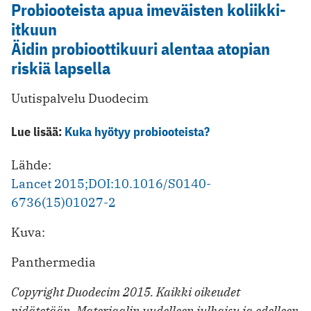
Probiooteista apua imeväisten koliikki-
itkuun
Äidin probioottikuuri alentaa atopian
riskiä lapsella
Uutispalvelu Duodecim
Lue lisää:
Kuka hyötyy probiooteista?
Lähde:
Lancet 2015;DOI:10.1016/S0140-
6736(15)01027-2
Kuva:
Panthermedia
Copyright Duodecim 2015. Kaikki oikeudet
pidätetään. Materiaalin uudelleen julkaisu ja edelleen