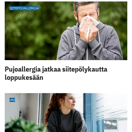
SIITEPÖLYALLERGIA
Pujoallergia jatkaa siitepölykautta
loppukesään
UNI