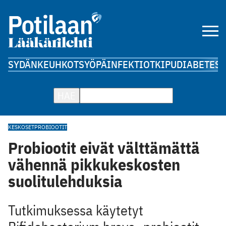
SYDÄN
KEUHKOT
SYÖPÄ
INFEKTIOT
KIPU
DIABETES
A
HAE
KESKOSET
PROBIOOTIT
Probiootit eivät välttämättä
vähennä pikkukeskosten
suolitulehduksia
Tutkimuksessa käytetyt