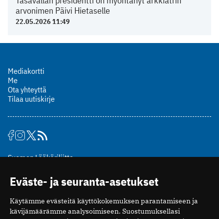
Tasavallan presidentti on myöntänyt arkkiatrin
arvonimen Päivi Hietaselle
22.05.2026 11:49
Mediakortti
Me
Ota yhteyttä
Tilaa uutiskirje
Suomen Lääkäriliitto
Mäkelänkatu 2, PL 49
Eväste- ja seuranta-asetukset
00510 Helsinki
puh. (09) 393 091
Käytämme evästeitä käyttökokemuksen parantamiseen ja
toimitus@potilaanlaakarilehti.fi
kävijämäärämme analysoimiseen. Suostumuksellasi