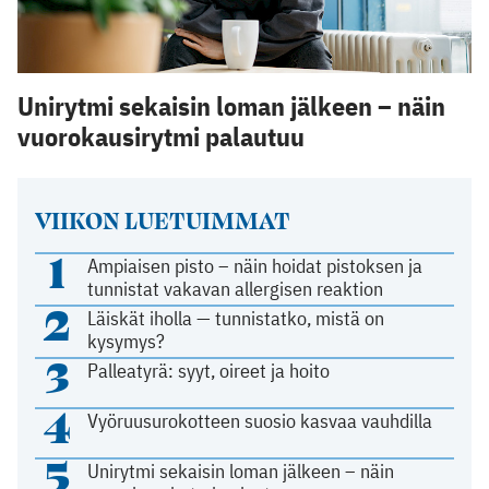
Unirytmi sekaisin loman jälkeen – näin
vuorokausirytmi palautuu
VIIKON LUETUIMMAT
1
Ampiaisen pisto – näin hoidat pistoksen ja
tunnistat vakavan allergisen reaktion
2
Läiskät iholla — tunnistatko, mistä on
kysymys?
3
Palleatyrä: syyt, oireet ja hoito
4
Vyöruusurokotteen suosio kasvaa vauhdilla
5
Unirytmi sekaisin loman jälkeen – näin